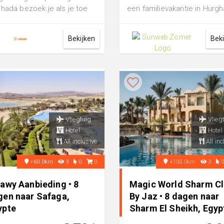
hada bezoek je als je toe
een familievakantie in Hurgh
 aan een geweldige all-
er is hier genoeg te beleve..
sive...
Bekijken
Bek
Vliegtuig
Vlieg
Hotel
Hotel
All inclusive
All inc
+60.0km
3
0
0
+100.0km
3
lawy Aanbieding • 8
Magic World Sharm C
gen naar Safaga,
By Jaz • 8 dagen naar
ypte
Sharm El Sheikh, Egyp