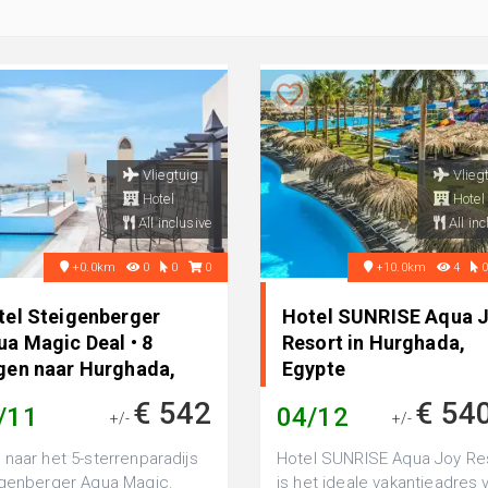
Vliegtuig
Vlieg
Hotel
Hotel
All inclusive
All inc
+0.0km
0
0
0
+10.0km
4
tel Steigenberger
Hotel SUNRISE Aqua 
ua Magic Deal • 8
Resort in Hurghada,
gen naar Hurghada,
Egypte
ypte
€ 542
€ 54
/11
04/12
+/-
+/-
naar het 5-sterrenparadijs
Hotel SUNRISE Aqua Joy Re
genberger Aqua Magic.
is het ideale vakantieadres 