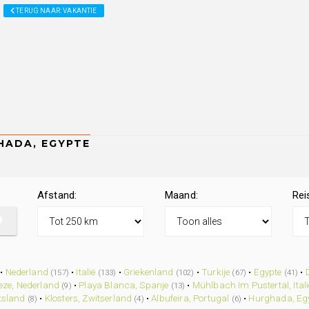
TERUG NAAR: VAKANTIE
Afstand:
Maand:
Rei
•
Nederland
•
Italië
•
Griekenland
•
Turkije
•
Egypte
•
(157)
(133)
(102)
(67)
(41)
eze, Nederland
•
Playa Blanca, Spanje
•
Mühlbach Im Pustertal, Itali
(9)
(13)
tsland
•
Klosters, Zwitserland
•
Albufeira, Portugal
•
Hurghada, Eg
(8)
(4)
(6)