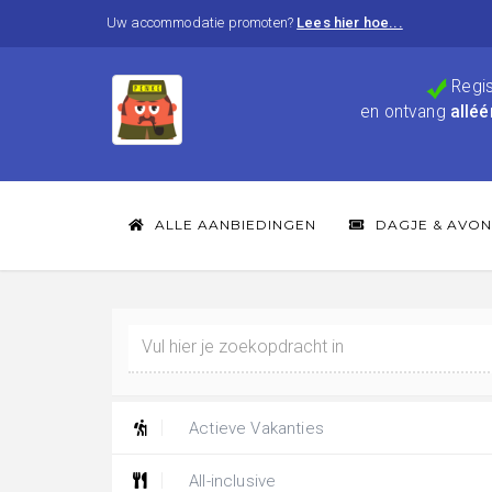
Uw accommodatie promoten?
Lees hier hoe...
Regis
en ontvang
alléé
ALLE AANBIEDINGEN
DAGJE & AVON
Actieve Vakanties
All-inclusive