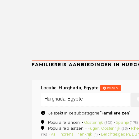
Locatie:
Hurghada, Egypte
WISSEN
Je zoekt in de subcategorie
"Familiereizen"
.
Populaire landen: •
Oostenrijk
•
Spanje
(362)
(178)
Populaire plaatsen: •
Fügen, Oostenrijk
•
Rhe
(23)
•
Val Thorens, Frankrijk
•
Berchtesgaden, Dui
(16)
(4)