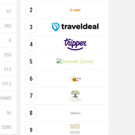
2
57
240
3
6
4
355
5
512
6
1012
7
16840
8
56
2080
9