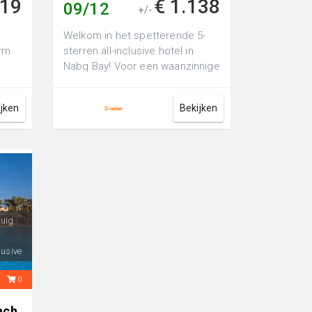
819
€ 1.138
09/12
+/-
Welkom in het spetterende 5-
rm
sterren all-inclusive hotel in
Nabq Bay! Voor een waanzinnige
week weg met het hele gezin;
ga j...
ijken
Bekijken
tuig
lusive
0
0
ach