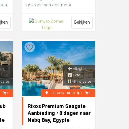
ada;
gelegen aan een mooi
.
zandstrand. Het resort is ruim
opgezet, omg...
ijken
Bekijken
tuig
Vliegtuig
Hotel
lusive
All inclusive
0
0
+110.0km
10
1
0
lub
Rixos Premium Seagate
Aanbieding • 8 dagen naar
te
Nabq Bay, Egypte