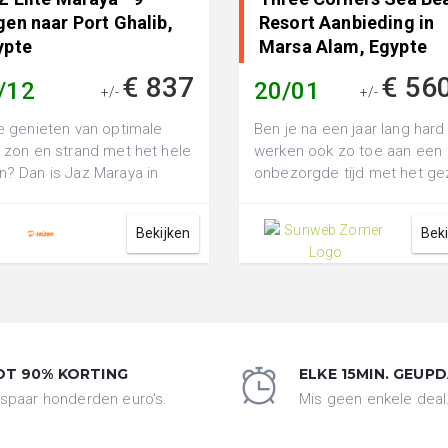
en naar Port Ghalib,
Resort Aanbieding in
ypte
Marsa Alam, Egypte
€ 837
€ 56
/12
20/01
+/-
+/-
je genieten van optimale
Ben je na een jaar lang hard
, zon en strand met het hele
werken ook zo toe aan een
n? Dan is Jaz Maraya in
onbezorgde tijd met het ge
a Alam wat voor jou! Dit
Lekker in de zon, strand bi
...
handb...
Bekijken
Bek
OT 90% KORTING
ELKE 15MIN. GEUP
spaar honderden euro's.
Mis geen enkele deal