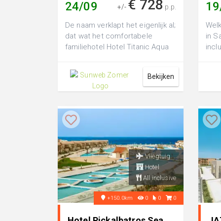
€ 728
24/09
19
+/-
p.p.
De naam verklapt het eigenlijk al;
Welk
dat wat het comfortabele
in S
familiehotel Hotel Titanic Aqua
incl
Park Resort zo bijzonder
verw
maakt,...
Bekijken
Vliegtuig
Hotel
All inclusive
+150.0km
0
0
0
Hotel Pickalbatros Sea
JAZ