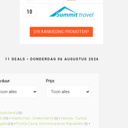
10
UW AANBIEDING PROMOTEN?
11 DEALS • DONDERDAG 06 AUGUSTUS 2026
sduur:
Prijs:
Duitsland
(32)
ë
•
Mastichari, Griekenland
•
Alanya, Turkije
(10)
(6)
ypte
•
Punta Cana, Dominicaanse Republiek
•
(26)
(5)