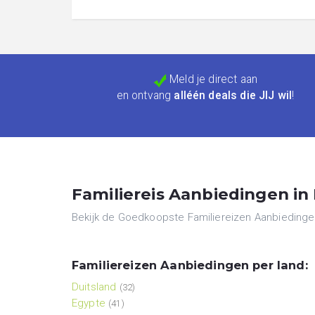
Meld je direct aan
en ontvang
alléén deals die JIJ wil
!
Familiereis Aanbiedingen i
Bekijk de Goedkoopste Familiereizen Aanbiedingen 
Familiereizen Aanbiedingen per land:
Duitsland
(32)
Egypte
(41)