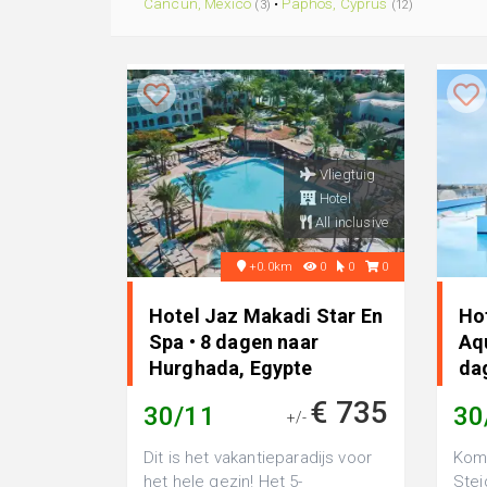
Cancun, Mexico
•
Paphos, Cyprus
(3)
(12)
Vliegtuig
Hotel
All inclusive
+0.0km
0
0
0
Hotel Jaz Makadi Star En
Ho
Spa • 8 dagen naar
Aq
Hurghada, Egypte
da
Eg
€ 735
30/11
30
+/-
Dit is het vakantieparadijs voor
Kom 
het hele gezin! Het 5-
Stei