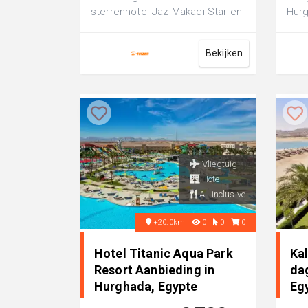
sterrenhotel Jaz Makadi Star en
Hurg
Spa staat bekend om zijn
bent
onbeperkte ...
inclu
Bekijken
Vliegtuig
Hotel
All inclusive
+20.0km
0
0
0
Hotel Titanic Aqua Park
Ka
Resort Aanbieding in
da
Hurghada, Egypte
Eg