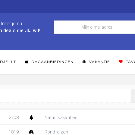
treer je nu
n deals die JIJ wil
!
DJE UIT
DAGAANBIEDINGEN
VAKANTIE
FAV
2708
Natuurvakanties
1819
Rondreizen