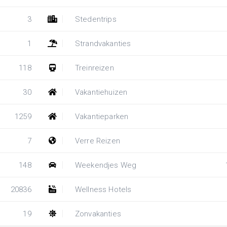
3
Stedentrips
1
Strandvakanties
118
Treinreizen
30
Vakantiehuizen
1259
Vakantieparken
7
Verre Reizen
148
Weekendjes Weg
20836
Wellness Hotels
19
Zonvakanties