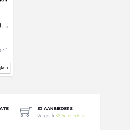
0
p.p.
zin?
nnen
ijken
DATE
32 AANBIEDERS
.
Vergelijk
32 Aanbieders
.