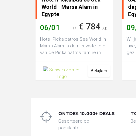
World - Marsa Alam in
dag
Egypte
Eg
€ 784
06/01
09
+/-
p.p.
Hotel Pickalbatros Sea World in
Wil 
Marsa Alam is de nieuwste telg
luxe
van de Pickalbatros familie in
gezi
Egypte. Dit hypermoderne 5-st...
Mars
mode
Bekijken
ONTDEK 10.000+ DEALS
T
Gesorteerd op
Be
populariteit.