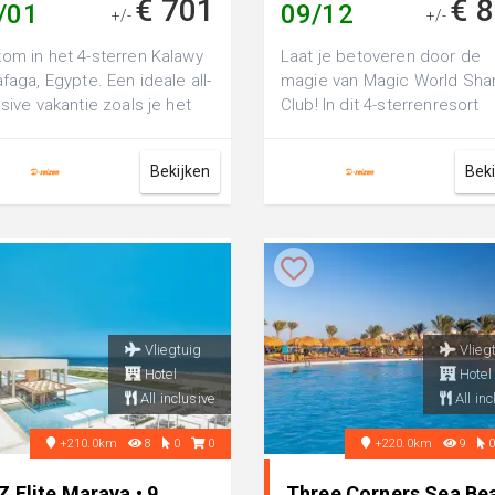
€ 701
€ 
/01
09/12
+/-
+/-
om in het 4-sterren Kalawy
Laat je betoveren door de
afaga, Egypte. Een ideale all-
magie van Magic World Sha
usive vakantie zoals je het
Club! In dit 4-sterrenresort
acht; zorgeloos, vol e...
beleef je volop zwem- en
zonplezier met ...
Bekijken
Bek
Vliegtuig
Vlieg
Hotel
Hotel
All inclusive
All inc
+210.0km
8
0
0
+220.0km
9
 Elite Maraya • 9
Three Corners Sea Be