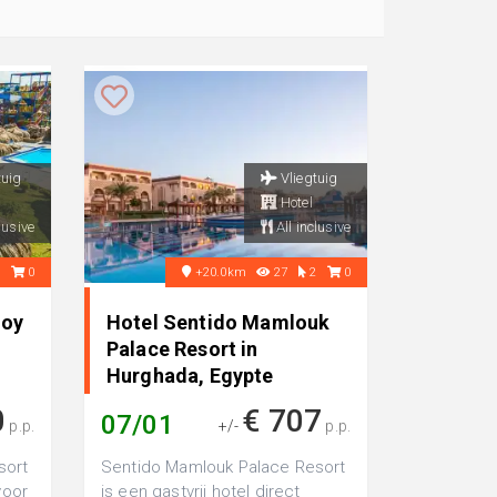
tuig
Vliegtuig
Hotel
lusive
All inclusive
0
0
+20.0km
27
2
0
Joy
Hotel Sentido Mamlouk
Palace Resort in
Hurghada, Egypte
0
€ 707
07/01
p.p.
+/-
p.p.
sort
Sentido Mamlouk Palace Resort
voor
is een gastvrij hotel direct