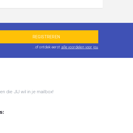
...of ontdek eerst
alle voordelen voor jou
.
die JIJ wil in je mailbox!
s: