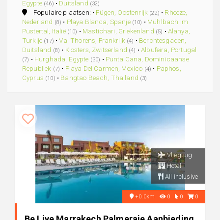
Egypte
•
Duitsland
(46)
(32)
Populaire plaatsen: •
Fügen, Oostenrijk
•
Rheeze,
(22)
Nederland
•
Playa Blanca, Spanje
•
Mühlbach Im
(8)
(10)
Pustertal, Italië
•
Mastichari, Griekenland
•
Alanya,
(10)
(5)
Turkije
•
Val Thorens, Frankrijk
•
Berchtesgaden,
(17)
(4)
Duitsland
•
Klosters, Zwitserland
•
Albufeira, Portugal
(8)
(4)
•
Hurghada, Egypte
•
Punta Cana, Dominicaanse
(7)
(30)
Republiek
•
Playa Del Carmen, Mexico
•
Paphos,
(7)
(4)
Cyprus
•
Bangtao Beach, Thailand
(10)
(3)
Vliegtuig
Hotel
All inclusive
+0.0km
0
0
0
Be Live Marrakech Palmeraie Aanbieding