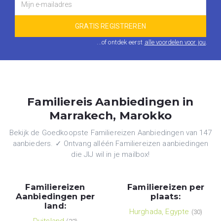
...of ontdek eerst
alle voordelen voor jou
.
Familiereis Aanbiedingen in
Marrakech, Marokko
Bekijk de Goedkoopste Familiereizen Aanbiedingen van 147
aanbieders. ✓ Ontvang alléén Familiereizen aanbiedingen
die JIJ wil in je mailbox!
Familiereizen
Familiereizen per
Aanbiedingen per
plaats:
land:
Hurghada, Egypte
(30)