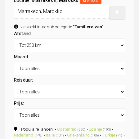
Locatie:
Marrakech, Marokko
WISSEN
Je zoekt in de subcategorie
"Familiereizen"
.
Afstand:
Maand:
Reisduur:
Prijs:
Populaire landen: •
Oostenrijk
•
Spanje
•
(350)
(193)
Nederland
•
Italië
•
Griekenland
•
Turkije
•
(148)
(131)
(106)
(71)