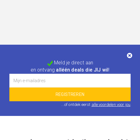
Meld je direct aan
en ontvang
alléén deals die JIJ wil
!
...of ontdek eerst
alle voordelen voor jou
.