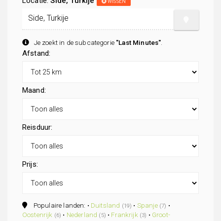
Locatie:
Side, Turkije
WISSEN
Je zoekt in de subcategorie
"Last Minutes"
.
Afstand:
Maand:
Reisduur:
Prijs:
Populaire landen: •
Duitsland
•
Spanje
•
(19)
(7)
Oostenrijk
•
Nederland
•
Frankrijk
•
Groot-
(6)
(5)
(3)