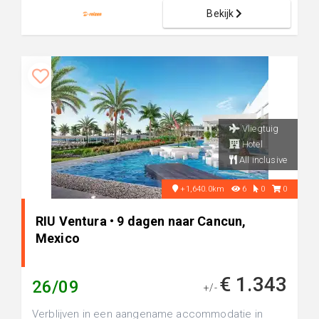
Bekijk
Vliegtuig
Hotel
All inclusive
+1,640.0km
6
0
0
RIU Ventura • 9 dagen naar Cancun,
Mexico
€ 1.343
26/09
+/-
Verblijven in een aangename accommodatie in