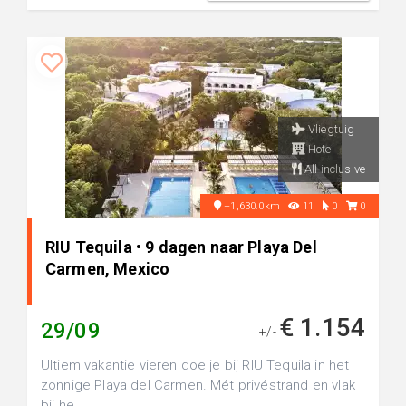
Vliegtuig
Hotel
All inclusive
+1,630.0km
11
0
0
RIU Tequila • 9 dagen naar Playa Del
Carmen, Mexico
€ 1.154
29/09
+/-
Ultiem vakantie vieren doe je bij RIU Tequila in het
zonnige Playa del Carmen. Mét privéstrand en vlak
bij he...