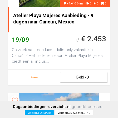
+1,640.0km
0
0
0
Atelier Playa Mujeres Aanbieding • 9
dagen naar Cancun, Mexico
€ 2.453
19/09
+/-
Op zoek naar een luxe adults only vakantie in
Cancún? Het 5-sterrenresort Atelier Playa Mujeres
biedt een all inclus...
Bekijk
Dagaanbiedingen-overzicht.nl
gebruikt cookies:
MEER INFORMATIE
VERBERG DEZE MELDING