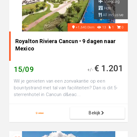
Vliegtuig
Hotel
All inclusive
+1,640.0km
13
1
0
Royalton Riviera Cancun • 9 dagen naar
Mexico
€ 1.201
15/09
+/-
Wil je genieten van een zonvakantie op een
bountystrand met tal van faciliteiten? Dan is dit 5-
sterrenhotel in Cancun d&eac...
Bekijk