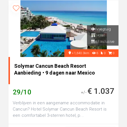
Vliegtuig
Hotel
All inclusive
+1,640.0km
6
0
0
Solymar Cancun Beach Resort
Aanbieding • 9 dagen naar Mexico
€ 1.037
29/10
+/-
Verblijven in een aangename accommodatie in
Cancun? Hotel Solymar Cancun Beach Resort is
een comfortabel 3-sterren hotel, p...