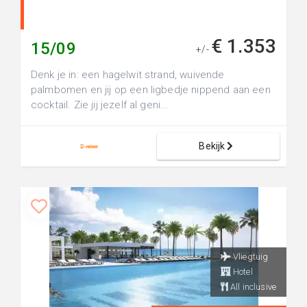
€ 1.353
15/09
+/-
Denk je in: een hagelwit strand, wuivende
palmbomen en jij op een ligbedje nippend aan een
cocktail. Zie jij jezelf al geni...
Bekijk
Vliegtuig
Hotel
All inclusive