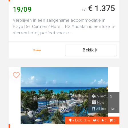
€ 1.375
19/09
+/-
Verblijven in een aangename accommodatie in
Playa Del Carmen? Hotel TRS Yucatan is een luxe 5-
sterren hotel, perfect voor e...
Bekijk
Vliegtuig
Hotel
All inclusive
+1,630.0km
6
0
0