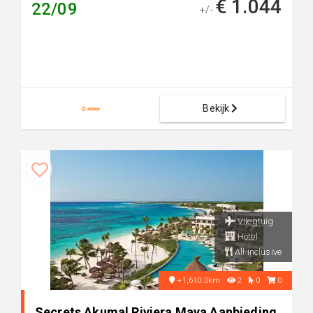
€ 1.044
22/09
+/-
Bekijk
Vliegtuig
Hotel
All inclusive
+1,610.0km
2
0
0
Secrets Akumal Riviera Maya Aanbieding