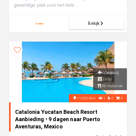
geweldige plek voor het hele ...
Bekijk
Vliegtuig
Hotel
All inclusive
+1,620.0km
1
0
0
Catalonia Yucatan Beach Resort
Aanbieding • 9 dagen naar Puerto
Aventuras, Mexico