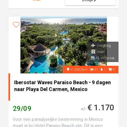
Vliegtuig
Hotel
All inclusive
+1,630.0km
21
1
0
Iberostar Waves Paraiso Beach • 9 dagen
naar Playa Del Carmen, Mexico
€ 1.170
29/09
+/-
Voor een paradijselijke bestemming in Mexico
moet je bij Hotel Paraiso Beach zijn. Dit is een