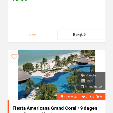
Bekijk
Vliegtuig
Hotel
All inclusive
+1,640.0km
0
0
0
Fiesta Americana Grand Coral • 9 dagen