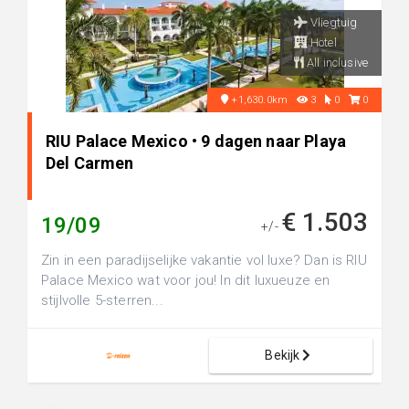
Vliegtuig
Hotel
All inclusive
+1,630.0km
3
0
0
RIU Palace Mexico • 9 dagen naar Playa
Del Carmen
€ 1.503
19/09
+/-
Zin in een paradijselijke vakantie vol luxe? Dan is RIU
Palace Mexico wat voor jou! In dit luxueuze en
stijlvolle 5-sterren...
Bekijk