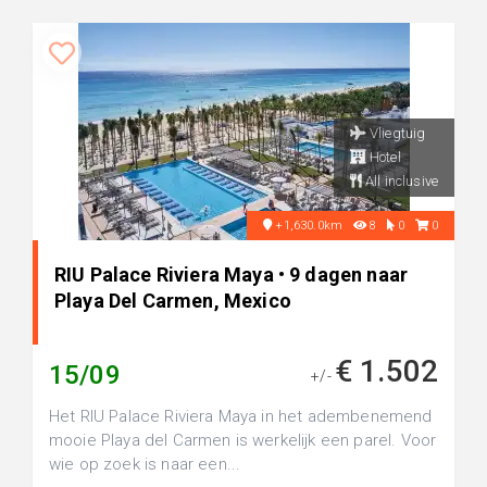
Vliegtuig
Hotel
All inclusive
+1,630.0km
8
0
0
RIU Palace Riviera Maya • 9 dagen naar
Playa Del Carmen, Mexico
€ 1.502
15/09
+/-
Het RIU Palace Riviera Maya in het adembenemend
mooie Playa del Carmen is werkelijk een parel. Voor
wie op zoek is naar een...