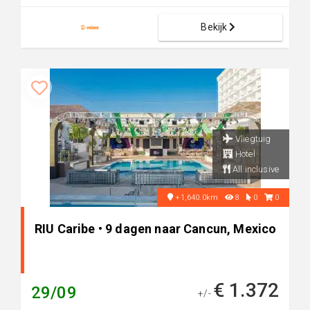
Bekijk
Vliegtuig
Hotel
All inclusive
+1,640.0km
8
0
0
RIU Caribe • 9 dagen naar Cancun, Mexico
€ 1.372
29/09
+/-