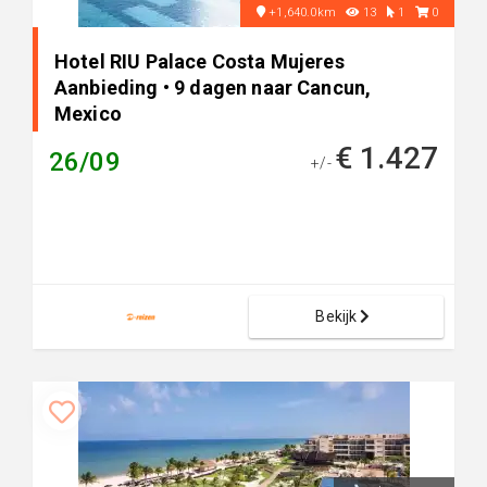
+1,640.0km
13
1
0
Hotel RIU Palace Costa Mujeres
Aanbieding • 9 dagen naar Cancun,
Mexico
€ 1.427
26/09
+/-
Bekijk