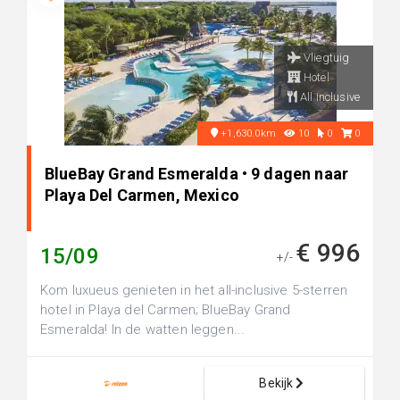
Vliegtuig
Hotel
All inclusive
+1,630.0km
10
0
0
BlueBay Grand Esmeralda • 9 dagen naar
Playa Del Carmen, Mexico
€ 996
15/09
+/-
Kom luxueus genieten in het all-inclusive 5-sterren
hotel in Playa del Carmen; BlueBay Grand
Esmeralda! In de watten leggen...
Bekijk