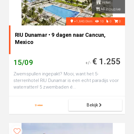
Hotel
All inclusive
+1,640.0km
10
0
0
RIU Dunamar • 9 dagen naar Cancun,
Mexico
€ 1.255
15/09
+/-
Zwemspullen ingepakt? Mooi, want het 5-
sterrenhotel RIU Dunamar is een echt paradijs voor
waterratten! 5 zwembaden é...
Bekijk