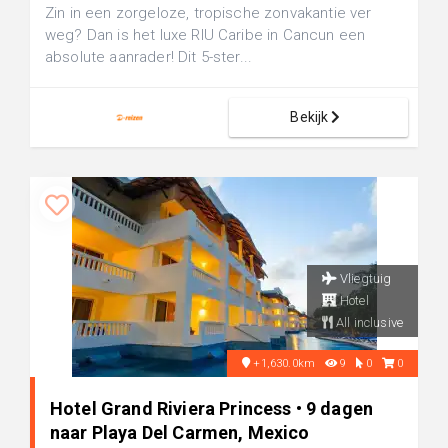
Zin in een zorgeloze, tropische zonvakantie ver
weg? Dan is het luxe RIU Caribe in Cancun een
absolute aanrader! Dit 5-ster...
Bekijk
Vliegtuig
Hotel
All inclusive
+1,630.0km
9
0
0
Hotel Grand Riviera Princess • 9 dagen
naar Playa Del Carmen, Mexico