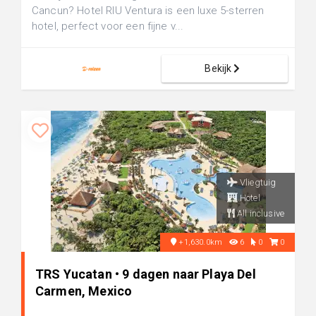
Cancun? Hotel RIU Ventura is een luxe 5-sterren
hotel, perfect voor een fijne v...
Bekijk
Vliegtuig
Hotel
All inclusive
+1,630.0km
6
0
0
TRS Yucatan • 9 dagen naar Playa Del
Carmen, Mexico