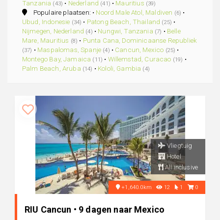
Tanzania
•
Nederland
•
Mauritius
(43)
(41)
(39)
Populaire plaatsen: •
Noord Male Atol, Maldiven
•
(6)
Ubud, Indonesie
•
Patong Beach, Thailand
•
(34)
(25)
Nijmegen, Nederland
•
Nungwi, Tanzania
•
Belle
(4)
(7)
Mare, Mauritius
•
Punta Cana, Dominicaanse Republiek
(8)
•
Maspalomas, Spanje
•
Cancun, Mexico
•
(37)
(4)
(25)
Montego Bay, Jamaica
•
Willemstad, Curacao
•
(11)
(19)
Palm Beach, Aruba
•
Kololi, Gambia
(14)
(4)
Vliegtuig
Hotel
All inclusive
+1,640.0km
12
1
0
RIU Cancun • 9 dagen naar Mexico