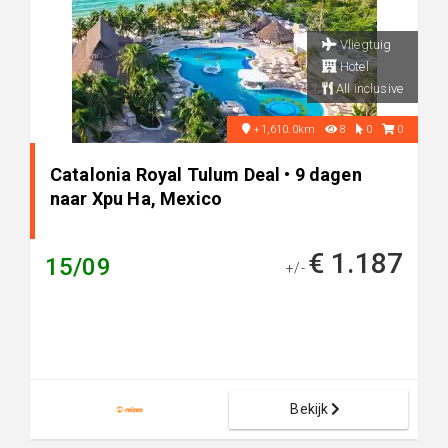
Vliegtuig
Hotel
All inclusive
+1,610.0km
8
0
0
Catalonia Royal Tulum Deal • 9 dagen
naar Xpu Ha, Mexico
€ 1.187
15/09
+/-
Bekijk