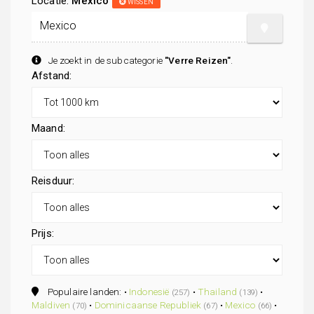
Locatie:
Mexico
WISSEN
Je zoekt in de subcategorie
"Verre Reizen"
.
Afstand:
Maand:
Reisduur:
Prijs:
Populaire landen: •
Indonesië
•
Thailand
•
(257)
(139)
Maldiven
•
Dominicaanse Republiek
•
Mexico
•
(70)
(67)
(66)