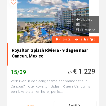
Vliegtuig
Hotel
All inclusive
+1,640.0km
13
1
0
Royalton Splash Riviera • 9 dagen naar
Cancun, Mexico
€ 1.229
15/09
+/-
Verblijven in een aangename accommodatie in
Cancun? Hotel Royalton Splash Riviera Cancun is
een luxe 5-sterren hotel, perfe...
Bekijk