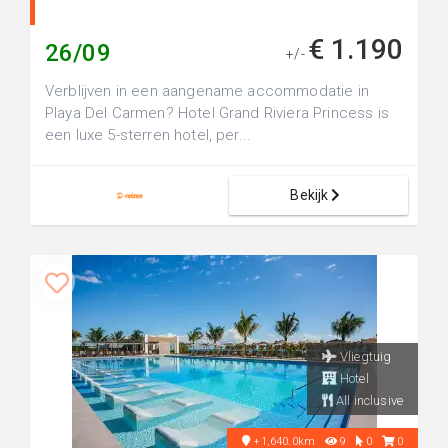
€ 1.190
26/09
+/-
Verblijven in een aangename accommodatie in
Playa Del Carmen? Hotel Grand Riviera Princess is
een luxe 5-sterren hotel, per...
Bekijk
Vliegtuig
Hotel
All inclusive
+1,640.0km
9
0
0