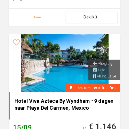
Bekijk
Vliegtuig
Hotel
All inclusive
+1,630.0km
0
0
0
Hotel Viva Azteca By Wyndham • 9 dagen
naar Playa Del Carmen, Mexico
€ 1.146
15/09
+/-