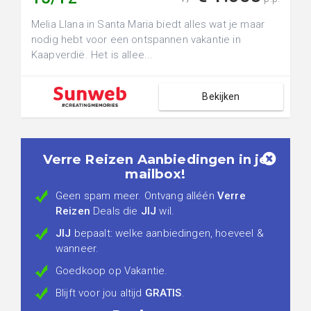
Melia Llana in Santa Maria biedt alles wat je maar
nodig hebt voor een ontspannen vakantie in
Kaapverdië. Het is allee...
Bekijken
Verre Reizen Aanbiedingen in je
mailbox!
Geen spam meer. Ontvang alléén
Verre
Reizen
Deals die
JIJ
wil.
JIJ
bepaalt: welke aanbiedingen, hoeveel &
wanneer.
Goedkoop op Vakantie.
Blijft voor jou altijd
GRATIS
.