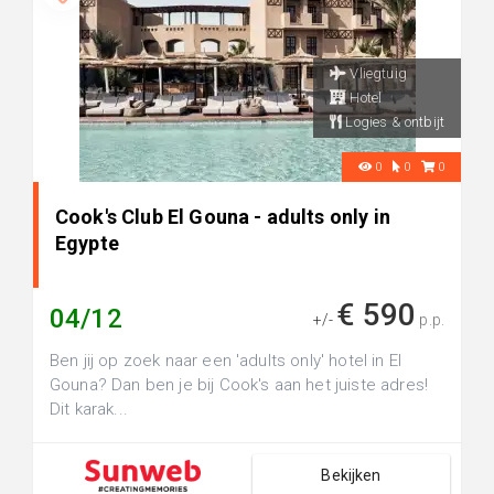
Vliegtuig
Hotel
Logies & ontbijt
0
0
0
Cook's Club El Gouna - adults only in
Egypte
€ 590
04/12
+/-
p.p.
Ben jij op zoek naar een 'adults only' hotel in El
Gouna? Dan ben je bij Cook's aan het juiste adres!
Dit karak...
Bekijken