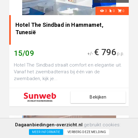
3
0
0
Hotel The Sindbad in Hammamet,
Tunesië
€ 796
15/09
+/-
p.p.
Hotel The Sindbad straalt comfort en elegantie uit.
Vanaf het zwembadterras bij één van de
zwembaden, kijk je...
Bekijken
Dagaanbiedingen-overzicht.nl
gebruikt cookies:
MEER INFORMATIE
VERBERG DEZE MELDING