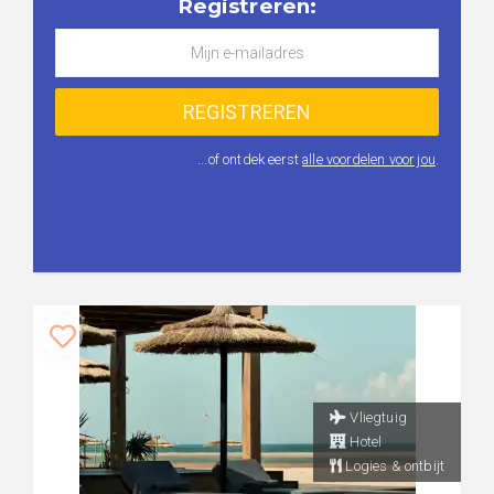
Registreren:
...of ontdek eerst
alle voordelen voor jou
.
Vliegtuig
Hotel
Logies & ontbijt