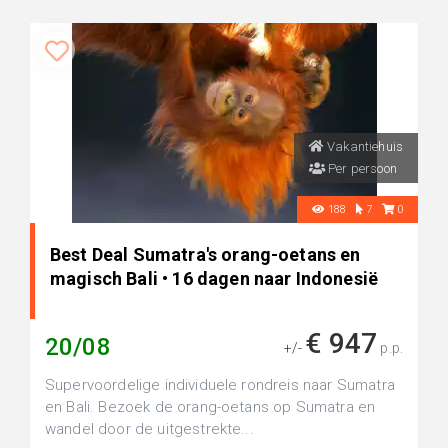
Vakantiehuis
Per persoon
188
7
0
Best Deal Sumatra's orang-oetans en
magisch Bali • 16 dagen naar Indonesië
€ 947
20/08
+/-
p.p.
Supervoordelige individuele rondreis naar Sumatra
en Bali. Bezoek de orang-oetans op Sumatra en
wandel door de uitgestrekte...