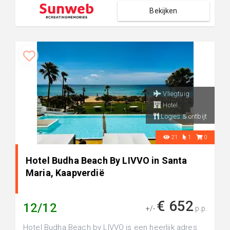
Bekijken
Vliegtuig
Hotel
Logies & ontbijt
21
1
0
Hotel Budha Beach By LIVVO in Santa
Maria, Kaapverdië
€ 652
12/12
+/-
p.p.
Hotel Budha Beach by LIVVO is een heerlijk adres