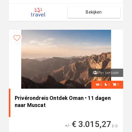
Bekijken
Per persoon
0
0
0
Privérondreis Ontdek Oman • 11 dagen
naar Muscat
€ 3.015,27
+/-
p.p.