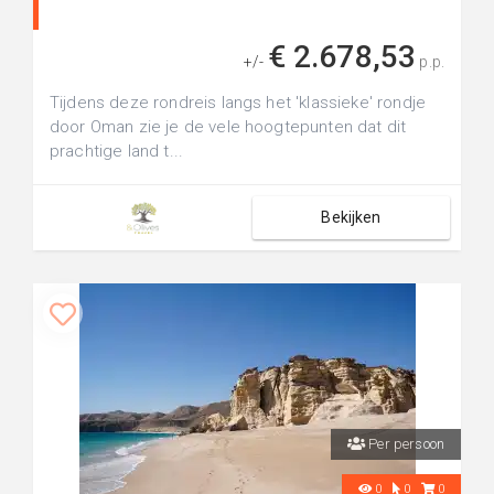
€ 2.678,53
+/-
p.p.
Tijdens deze rondreis langs het 'klassieke' rondje
door Oman zie je de vele hoogtepunten dat dit
prachtige land t...
Bekijken
Per persoon
0
0
0