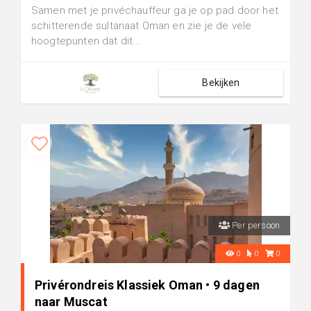
Samen met je privéchauffeur ga je op pad door het
schitterende sultanaat Oman en zie je de vele
hoogtepunten dat dit...
Bekijken
Per persoon
0
0
0
Privérondreis Klassiek Oman • 9 dagen
naar Muscat