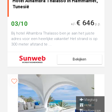
Hotel Alhambra Thalasso in Hammamet,
Tunesië
€ 646
03/10
+/-
p.p.
Bij hotel Alhambra Thalasso ben je aan het juiste
adres voor een heerlijke vakantie! Het strand is op
300 meter afstand te ...
Bekijken
Vliegtuig
Hotel
Halfpension