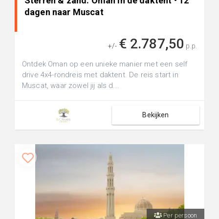
Sterren & zand: Oman in de daktent • 12
dagen naar Muscat
€ 2.787,50
+/-
p.p.
Ontdek Oman op een unieke manier met een self
drive 4x4-rondreis met daktent. De reis start in
Muscat, waar zowel jij als d...
Bekijken
Per persoon