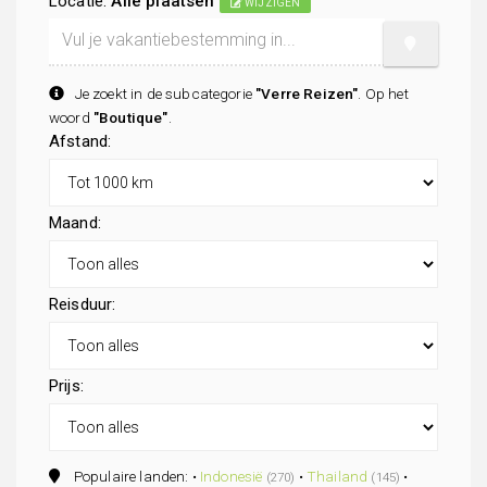
Locatie:
Alle plaatsen
WIJZIGEN
Je zoekt in de subcategorie
"Verre Reizen"
. Op het
woord
"Boutique"
.
Afstand:
Maand:
Reisduur:
Prijs:
Populaire landen: •
Indonesië
•
Thailand
•
(270)
(145)