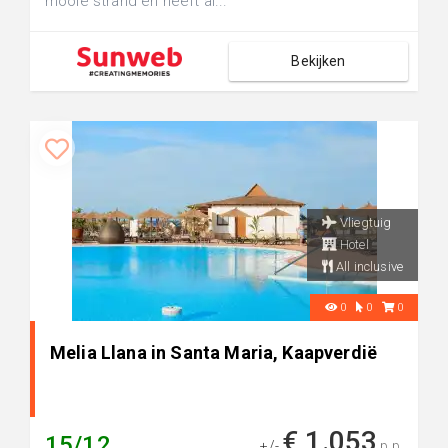
mooie strand en heeft al...
Bekijken
Vliegtuig
Hotel
All inclusive
0
0
0
Melia Llana in Santa Maria, Kaapverdië
€ 1.053
15/12
+/-
p.p.