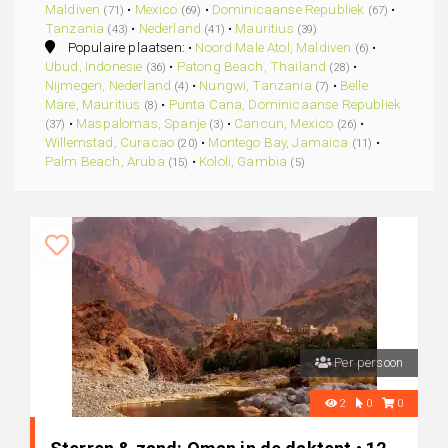
Maldiven
•
Mexico
•
Dominicaanse Republiek
•
(71)
(69)
(67)
Tanzania
•
Nederland
•
Mauritius
(43)
(41)
(39)
Populaire plaatsen: •
Noord Male Atol, Maldiven
•
(6)
Ubud, Indonesie
•
Patong Beach, Thailand
•
(36)
(28)
Nijmegen, Nederland
•
Nungwi, Tanzania
•
Belle
(4)
(7)
Mare, Mauritius
•
Punta Cana, Dominicaanse Republiek
(8)
•
Maspalomas, Spanje
•
Cancun, Mexico
•
(37)
(3)
(26)
Willemstad, Curacao
•
Montego Bay, Jamaica
•
(20)
(11)
Palm Beach, Aruba
•
Kololi, Gambia
(15)
(5)
Per persoon
2
0
0