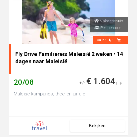
Vakantiehuis
Per persoon
27
1
0
Fly Drive Familiereis Maleisië 2 weken • 14
dagen naar Maleisië
€ 1.604
20/08
+/-
p.p.
Maleise kampungs, thee en jungle
Bekijken