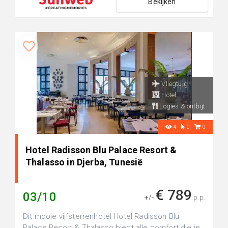
Bekijken
Vliegtuig
Hotel
Logies & ontbijt
4
0
0
Hotel Radisson Blu Palace Resort &
Thalasso in Djerba, Tunesië
€ 789
03/10
+/-
p.p.
Dit mooie vijfsterrenhotel Hotel Radisson Blu
Palace Resort & Thalasso biedt alle comfort die je