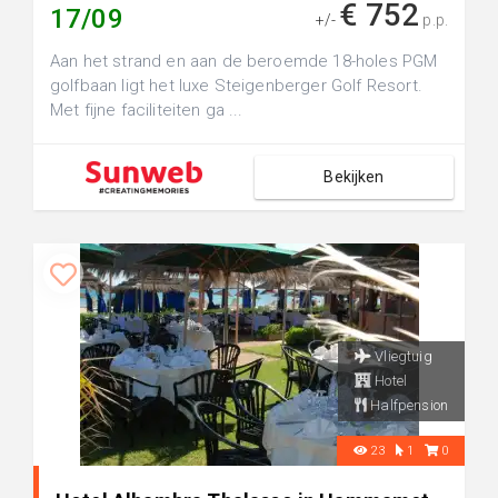
€ 752
17/09
+/-
p.p.
Aan het strand en aan de beroemde 18-holes PGM
golfbaan ligt het luxe Steigenberger Golf Resort.
Met fijne faciliteiten ga ...
Bekijken
Vliegtuig
Hotel
Halfpension
23
1
0