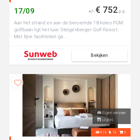
€ 752
17/09
+/-
p.p.
Aan het strand en aan de beroemde 18-holes PGM
golfbaan ligt het luxe Steigenberger Golf Resort.
Met fijne faciliteiten ga ...
Bekijken
Eigen vervoer
Logies
914
15
0