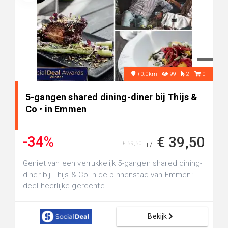
+0.0km
99
2
0
5-gangen shared dining-diner bij Thijs &
Co • in Emmen
-34%
€ 39,50
€ 59,50
+/-
Geniet van een verrukkelijk 5-gangen shared dining-
diner bij Thijs & Co in de binnenstad van Emmen:
deel heerlijke gerechte...
Bekijk