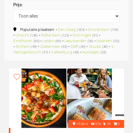
Prijs:
Populaire plaatsen: •
Den Haag
•
Amsterdam
(183)
(154)
•
Utrecht
•
Rotterdam
•
Groningen
•
(138)
(123)
(91)
Eindhoven
•
Leiden
•
Leeuwarden
•
Haarlem
(90)
(60)
(56)
(50)
•
Arnhem
•
Zoetermeer
•
Delft
•
Gouda
•
's-
(49)
(43)
(40)
(38)
Hertogenbosch
•
Valkenburg
•
Nijmegen
(37)
(34)
(33)
+0.0km
616
18
0