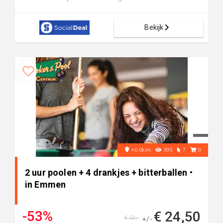
Bekijk
+0.0km
395
7
0
2 uur poolen + 4 drankjes + bitterballen •
in Emmen
-53%
€ 24,50
€ 52,-
+/-