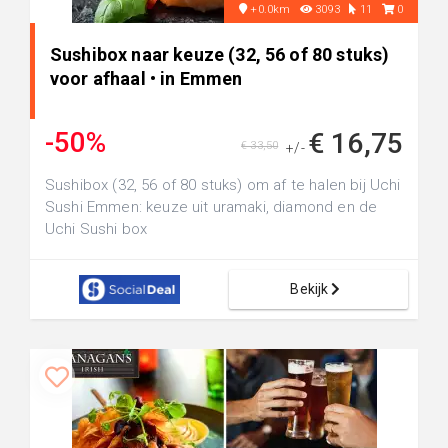
+0.0km
3093
11
0
Sushibox naar keuze (32, 56 of 80 stuks)
voor afhaal • in Emmen
-50%
€ 16,75
€ 33,50
+/-
Sushibox (32, 56 of 80 stuks) om af te halen bij Uchi
Sushi Emmen: keuze uit uramaki, diamond en de
Uchi Sushi box
Bekijk