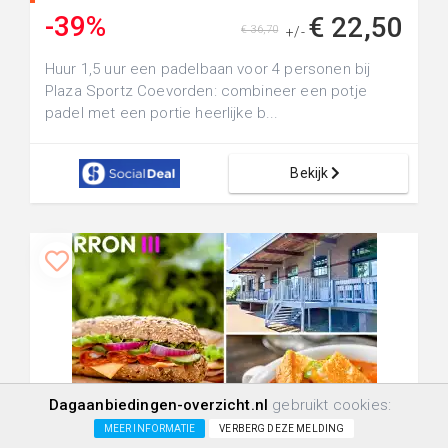
-39%
€ 22,50
€ 36,70
+/-
Huur 1,5 uur een padelbaan voor 4 personen bij
Plaza Sportz Coevorden: combineer een potje
padel met een portie heerlijke b...
Bekijk
Dagaanbiedingen-overzicht.nl
gebruikt cookies:
+20.0km
685
9
0
MEER INFORMATIE
VERBERG DEZE MELDING