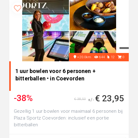
+20.0km
644
12
0
1 uur bowlen voor 6 personen +
bitterballen • in Coevorden
-38%
€ 23,95
€ 38,50
+/-
Gezellig 1 uur bowlen voor maximaal 6 personen bij
Plaza Sportz Coevorden: inclusief een portie
bitterballen