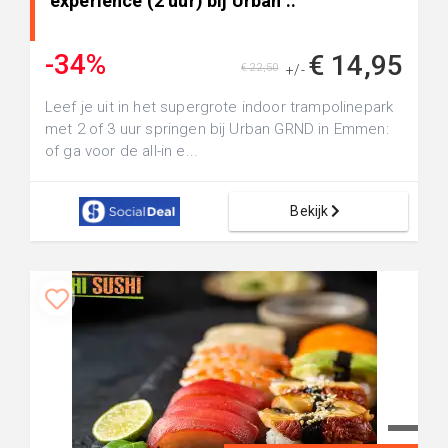
experience (2 uur) bij Urban ..
-34%
€ 14,95
€ 22,50
+/-
Leef je uit in het supergrote indoor trampolinepark
met 2 of 3 uur springen bij Urban GRND in Emmen:
of ga voor de all-in e...
Bekijk