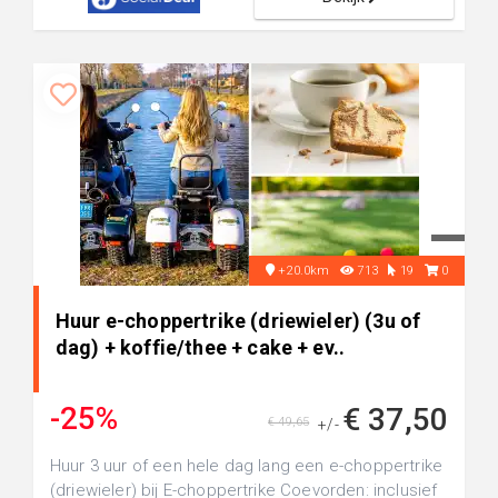
+20.0km
713
19
0
Huur e-choppertrike (driewieler) (3u of
dag) + koffie/thee + cake + ev..
-25%
€ 37,50
€ 49,65
+/-
Huur 3 uur of een hele dag lang een e-choppertrike
(driewieler) bij E-choppertrike Coevorden: inclusief