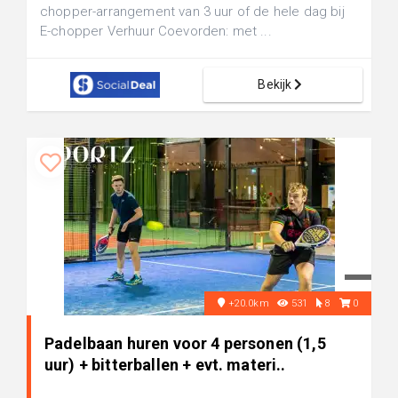
chopper-arrangement van 3 uur of de hele dag bij
E-chopper Verhuur Coevorden: met ...
Bekijk
+20.0km
531
8
0
Padelbaan huren voor 4 personen (1,5
uur) + bitterballen + evt. materi..