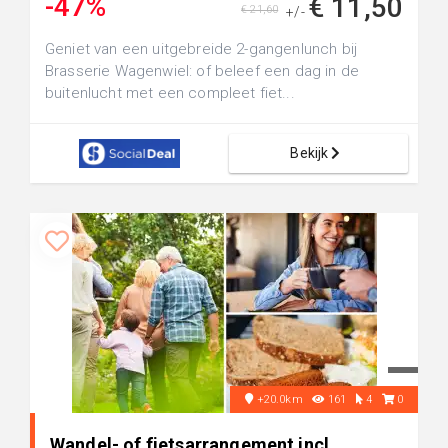
-47%
€ 11,50
€ 21,60
+/-
Geniet van een uitgebreide 2-gangenlunch bij
Brasserie Wagenwiel: of beleef een dag in de
buitenlucht met een compleet fiet...
Bekijk
+20.0km
161
4
0
Wandel- of fietsarrangement incl.