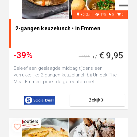
+0.0km
175
5
0
2-gangen keuzelunch • in Emmen
-39%
€ 9,95
€ 16,05
+/-
Beleef een geslaagde middag tijdens een
verrukkelijke 2-gangen keuzelunch bij Unlock The
Meal Emmen: proef de gerechten met...
Bekijk