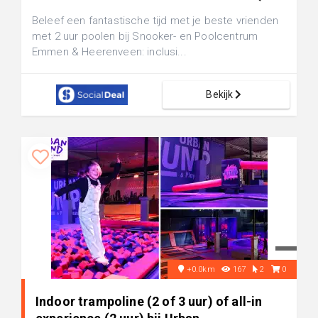
Beleef een fantastische tijd met je beste vrienden
met 2 uur poolen bij Snooker- en Poolcentrum
Emmen & Heerenveen: inclusi...
Bekijk
+0.0km
167
2
0
Indoor trampoline (2 of 3 uur) of all-in