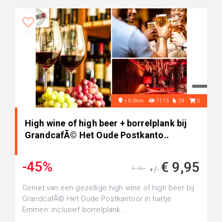
+0.0km
1113
29
0
High wine of high beer + borrelplank bij
GrandcafÃ© Het Oude Postkanto..
-45%
€ 9,95
€ 18,-
+/-
Geniet van een gezellige high wine of high beer bij
GrandcafÃ© Het Oude Postkantoor in hartje
Emmen: inclusief borrelplank ...