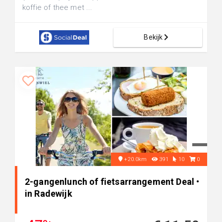
koffie of thee met ...
Bekijk
+20.0km
391
10
0
2-gangenlunch of fietsarrangement Deal •
in Radewijk