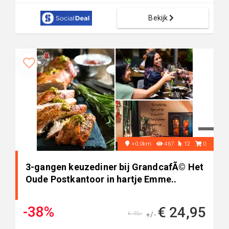
Bekijk
+0.0km
467
12
0
3-gangen keuzediner bij GrandcafÃ© Het
Oude Postkantoor in hartje Emme..
-38%
€ 24,95
€ 40,-
+/-