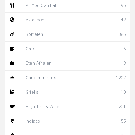
All You Can Eat
195
Aziatisch
42
Borrelen
386
Cafe
6
Eten Afhalen
8
Gangenmenu's
1202
Grieks
10
High Tea & Wine
201
Indiaas
55