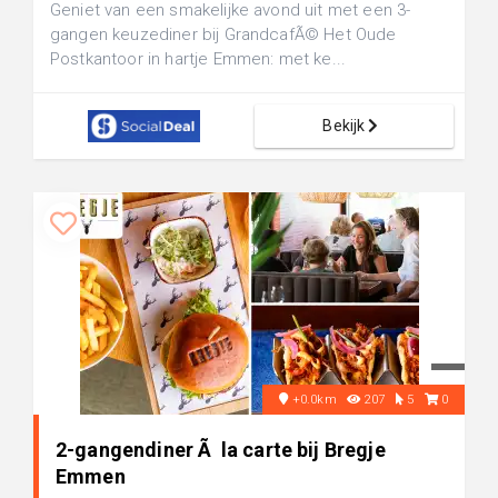
Geniet van een smakelijke avond uit met een 3-
gangen keuzediner bij GrandcafÃ© Het Oude
Postkantoor in hartje Emmen: met ke...
Bekijk
+0.0km
207
5
0
2-gangendiner Ã la carte bij Bregje
Emmen