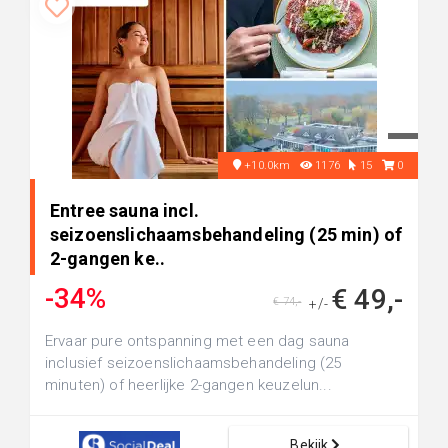
+10.0km
1176
15
0
Entree sauna incl.
seizoenslichaamsbehandeling (25 min) of
2-gangen ke..
-34%
€ 49,-
€ 74,-
+/-
Ervaar pure ontspanning met een dag sauna
inclusief seizoenslichaamsbehandeling (25
minuten) of heerlijke 2-gangen keuzelun...
Bekijk