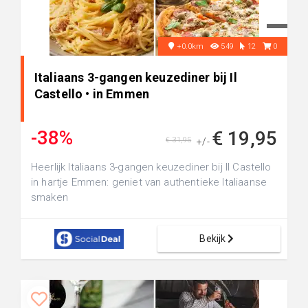
+0.0km
549
12
0
Italiaans 3-gangen keuzediner bij Il
Castello • in Emmen
-38%
€ 19,95
€ 31,95
+/-
Heerlijk Italiaans 3-gangen keuzediner bij Il Castello
in hartje Emmen: geniet van authentieke Italiaanse
smaken
Bekijk