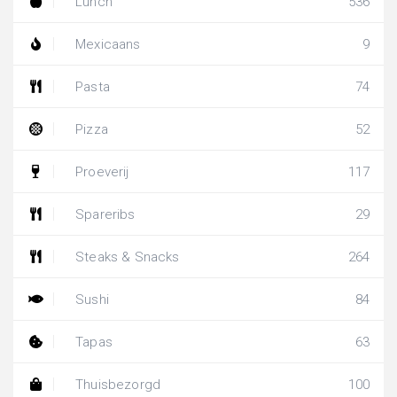
Lunch
536
Mexicaans
9
Pasta
74
Pizza
52
Proeverij
117
Spareribs
29
Steaks & Snacks
264
Sushi
84
Tapas
63
Thuisbezorgd
100