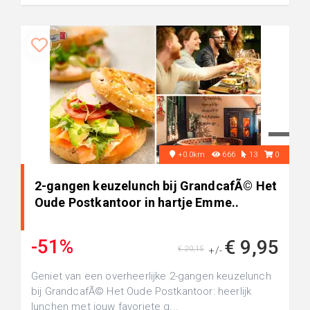
+0.0km
666
13
0
2-gangen keuzelunch bij GrandcafÃ© Het
Oude Postkantoor in hartje Emme..
-51%
€ 9,95
€ 20,15
+/-
Geniet van een overheerlijke 2-gangen keuzelunch
bij GrandcafÃ© Het Oude Postkantoor: heerlijk
lunchen met jouw favoriete g...