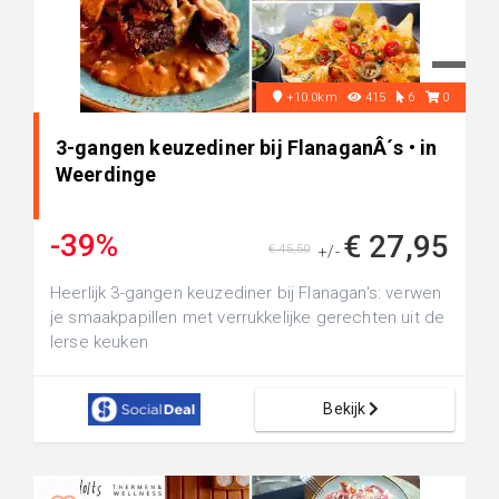
+10.0km
415
6
0
3-gangen keuzediner bij FlanaganÂ´s • in
Weerdinge
-39%
€ 27,95
€ 45,50
+/-
Heerlijk 3-gangen keuzediner bij Flanagan's: verwen
je smaakpapillen met verrukkelijke gerechten uit de
Ierse keuken
Bekijk