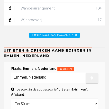
Wandelarrangement
104
Wijnproeverij
17
TERUG NAAR: DAGJE & AVONDJE UIT
Plaats:
Emmen, Nederland
WISSEN
Je zoekt in de subcategorie
"Uit eten & drinken"
.
Afstand: