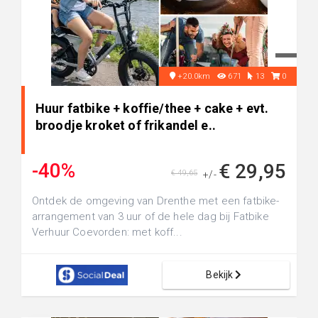
+20.0km
671
13
0
Huur fatbike + koffie/thee + cake + evt.
broodje kroket of frikandel e..
-40%
€ 29,95
€ 49,65
+/-
Ontdek de omgeving van Drenthe met een fatbike-
arrangement van 3 uur of de hele dag bij Fatbike
Verhuur Coevorden: met koff...
Bekijk