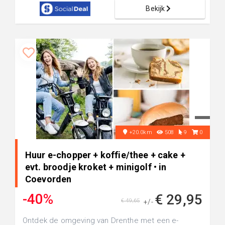
Bekijk
+20.0km
508
9
0
Huur e-chopper + koffie/thee + cake +
evt. broodje kroket + minigolf • in
Coevorden
-40%
€ 29,95
€ 49,65
+/-
Ontdek de omgeving van Drenthe met een e-