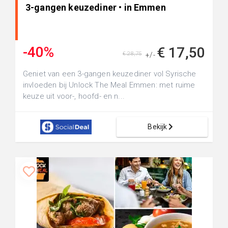
3-gangen keuzediner • in Emmen
-40%
€ 17,50
€ 28,75
+/-
Geniet van een 3-gangen keuzediner vol Syrische
invloeden bij Unlock The Meal Emmen: met ruime
keuze uit voor-, hoofd- en n...
Bekijk