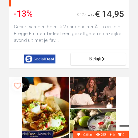
-13%
€ 14,95
€ 17,-
+/-
Geniet van een heerlijk 2-gangendiner Ã la carte bij
Bregje Emmen: beleef een gezellige en smakelijke
avond uit met je fav...
Bekijk
+0.0km
258
6
0