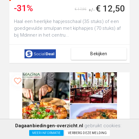
-31%
€ 12,50
€ 17,95
+/-
Haal een heerlijke hapjesschaal (35 stuks) of een
goedgevulde smulpan met kiphapjes (70 stuks) af
bij Mdinner in het centru...
Bekijken
Dagaanbiedingen-overzicht.nl
gebruikt cookies:
+0.0km
2706
19
0
MEER INFORMATIE
VERBERG DEZE MELDING