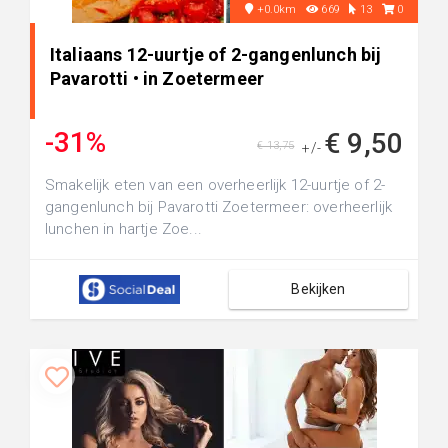
+0.0km
669
13
0
Italiaans 12-uurtje of 2-gangenlunch bij
Pavarotti • in Zoetermeer
-31%
€ 9,50
€ 13,75
+/-
Smakelijk eten van een overheerlijk 12-uurtje of 2-
gangenlunch bij Pavarotti Zoetermeer: overheerlijk
lunchen in hartje Zoe...
Bekijken