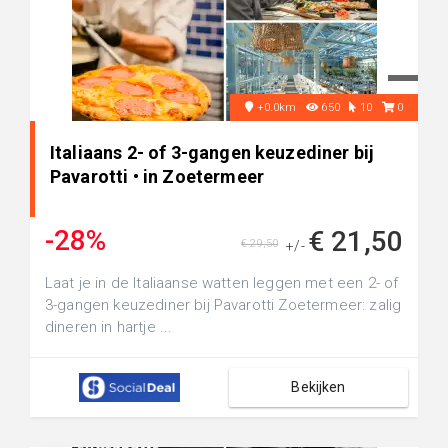
+0.0km
650
10
0
Italiaans 2- of 3-gangen keuzediner bij
Pavarotti • in Zoetermeer
-28%
€ 21,50
€ 29,50
+/-
Laat je in de Italiaanse watten leggen met een 2- of
3-gangen keuzediner bij Pavarotti Zoetermeer: zalig
dineren in hartje ...
Bekijken