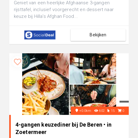
Geniet van een heerlijke Afghaanse 3-gangen
rijsttafel, inclusief voorgerecht en dessert naar
keuze bij Hilla's Afghan Food...
Bekijken
+0.0km
602
15
0
4-gangen keuzediner bij De Beren • in
Zoetermeer