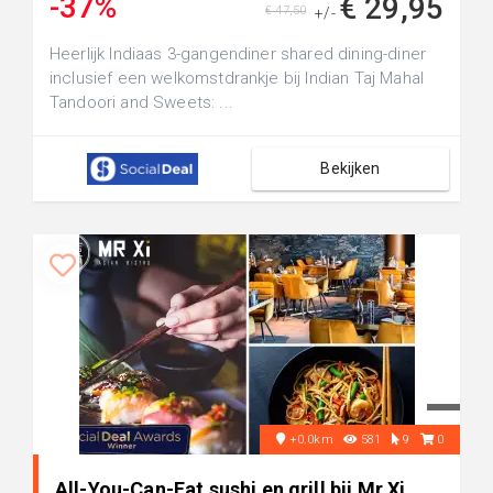
-37%
€ 29,95
€ 47,50
+/-
Heerlijk Indiaas 3-gangendiner shared dining-diner
inclusief een welkomstdrankje bij Indian Taj Mahal
Tandoori and Sweets: ...
Bekijken
+0.0km
581
9
0
All-You-Can-Eat sushi en grill bij Mr Xi