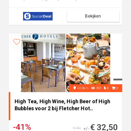
Bekijken
+0.0km
396
8
0
High Tea, High Wine, High Beer of High
Bubbles voor 2 bij Fletcher Hot..
-41%
€ 32,50
€ 55,-
+/-