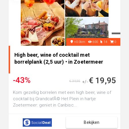
+0.0km
600
14
0
High beer, wine of cocktail met
borrelplank (2,5 uur) • in Zoetermeer
-43%
€ 19,95
€ 34,95
+/-
Kom gezellig borrelen met een high beer, wine of
cocktail bij GrandcafÃ© Het Plein in hartje
Zoetermeer: geniet in Caribisc...
Bekijken