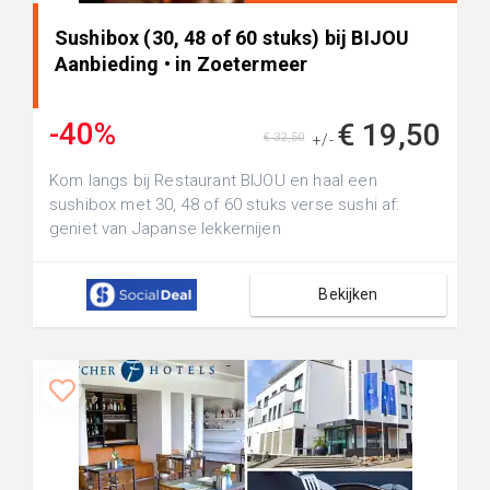
Sushibox (30, 48 of 60 stuks) bij BIJOU
Aanbieding • in Zoetermeer
-40%
€ 19,50
€ 32,50
+/-
Kom langs bij Restaurant BIJOU en haal een
sushibox met 30, 48 of 60 stuks verse sushi af:
geniet van Japanse lekkernijen
Bekijken