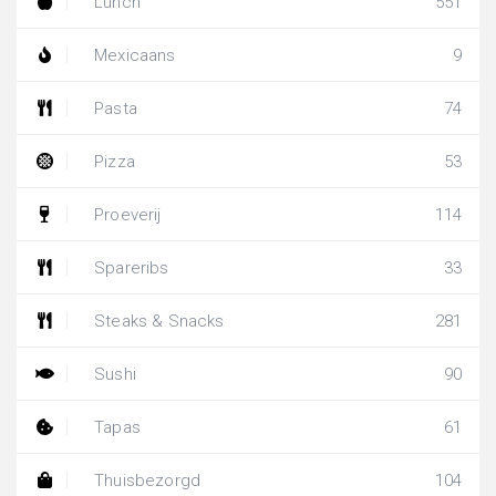
Lunch
551
Mexicaans
9
Pasta
74
Pizza
53
Proeverij
114
Spareribs
33
Steaks & Snacks
281
Sushi
90
Tapas
61
Thuisbezorgd
104