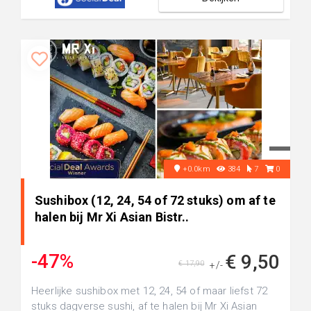
+0.0km
384
7
0
Sushibox (12, 24, 54 of 72 stuks) om af te
halen bij Mr Xi Asian Bistr..
-47%
€ 9,50
€ 17,90
+/-
Heerlijke sushibox met 12, 24, 54 of maar liefst 72
stuks dagverse sushi, af te halen bij Mr Xi Asian