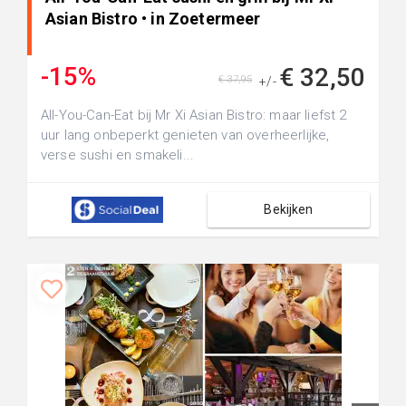
Asian Bistro • in Zoetermeer
-15%
€ 32,50
€ 37,95
+/-
All-You-Can-Eat bij Mr Xi Asian Bistro: maar liefst 2
uur lang onbeperkt genieten van overheerlijke,
verse sushi en smakeli...
Bekijken