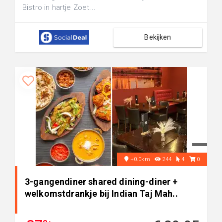
Bistro in hartje Zoet...
Bekijken
+0.0km
244
4
0
3-gangendiner shared dining-diner +
welkomstdrankje bij Indian Taj Mah..