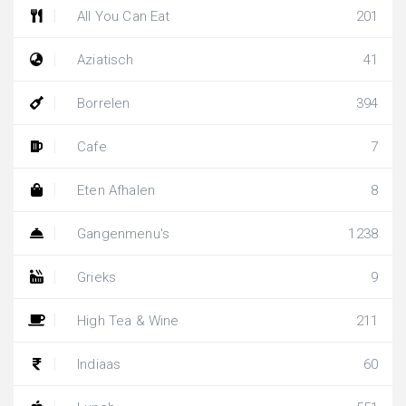
All You Can Eat
201
Aziatisch
41
Borrelen
394
Cafe
7
Eten Afhalen
8
Gangenmenu's
1238
Grieks
9
High Tea & Wine
211
Indiaas
60