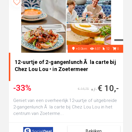
+0.0km
637
12
0
12-uurtje of 2-gangenlunch Ã la carte bij
Chez Lou Lou • in Zoetermeer
-33%
€ 10,-
€ 14,75
+/-
Geniet van een overheerlijk 12-uurtje of uitgebreide
2-gangenlunch Ã la carte bij Chez Lou Lou in het
centrum van Zoeterme...
Bekijken