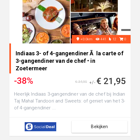
+0.0km
441
12
0
Indiaas 3- of 4-gangendiner Ã la carte of
3-gangendiner van de chef • in
Zoetermeer
-38%
€ 21,95
€ 34,95
+/-
Heerlijk Indiaas 3-gangendiner van de chef bij Indian
Taj Mahal Tandoori and Sweets: of geniet van het 3-
of 4-gangendiner ...
Bekijken