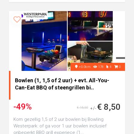
+0.0km
178
4
0
Bowlen (1, 1,5 of 2 uur) + evt. All-You-
Can-Eat BBQ of steengrillen bi..
-49%
€ 8,50
€ 16,50
+/-
Kom gezellig 1,5 of 2 uur bowlen bij Bowling
Westerpark: of ga voor 1 uur bowlen inclusief
onbeperkt BBQ grill experiece (1...