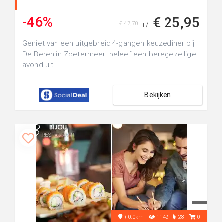
-46%
€ 25,95
€ 47,70
+/-
Geniet van een uitgebreid 4-gangen keuzediner bij
De Beren in Zoetermeer: beleef een beregezellige
avond uit
Bekijken
+0.0km
1142
28
0