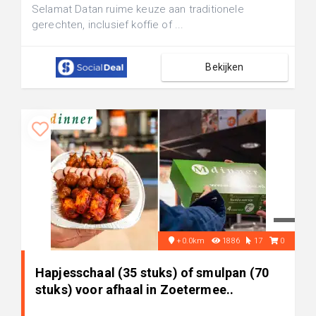
Selamat Datan ruime keuze aan traditionele
gerechten, inclusief koffie of ...
Bekijken
+0.0km
1886
17
0
Hapjesschaal (35 stuks) of smulpan (70
stuks) voor afhaal in Zoetermee..