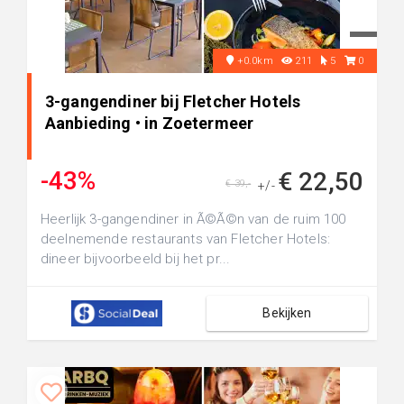
+0.0km
211
5
0
3-gangendiner bij Fletcher Hotels
Aanbieding • in Zoetermeer
-43%
€ 22,50
€ 39,-
+/-
Heerlijk 3-gangendiner in Ã©Ã©n van de ruim 100
deelnemende restaurants van Fletcher Hotels:
dineer bijvoorbeeld bij het pr...
Bekijken