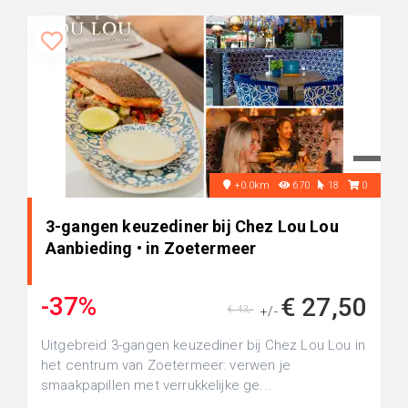
+0.0km
670
18
0
3-gangen keuzediner bij Chez Lou Lou
Aanbieding • in Zoetermeer
-37%
€ 27,50
€ 43,-
+/-
Uitgebreid 3-gangen keuzediner bij Chez Lou Lou in
het centrum van Zoetermeer: verwen je
smaakpapillen met verrukkelijke ge...