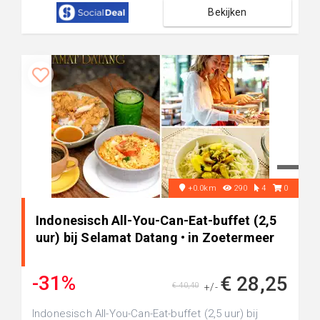
Bekijken
+0.0km
290
4
0
Indonesisch All-You-Can-Eat-buffet (2,5
uur) bij Selamat Datang • in Zoetermeer
-31%
€ 28,25
€ 40,40
+/-
Indonesisch All-You-Can-Eat-buffet (2,5 uur) bij