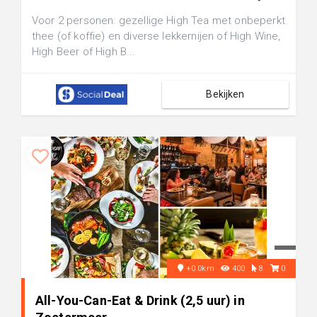
Voor 2 personen: gezellige High Tea met onbeperkt
thee (of koffie) en diverse lekkernijen of High Wine,
High Beer of High B...
Bekijken
+0.0km
400
8
0
All-You-Can-Eat & Drink (2,5 uur) in