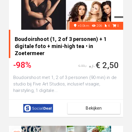
+0.0km
206
4
0
Boudoirshoot (1, 2 of 3 personen) + 1
digitale foto + mini-high tea • in
Zoetermeer
-98%
€ 2,50
€ 99,-
+/-
Boudoirshoot met 1, 2 of 3 personen (90 min) in de
studio bij Five Art Studios, inclusief visagie,
hairstyling, 1 digitale...
Bekijken