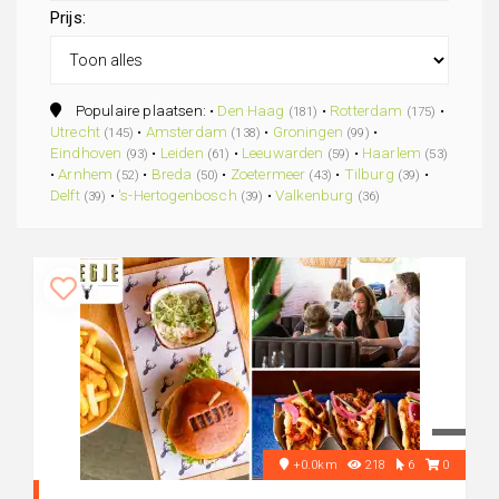
Prijs:
Populaire plaatsen: •
Den Haag
•
Rotterdam
•
(181)
(175)
Utrecht
•
Amsterdam
•
Groningen
•
(145)
(138)
(99)
Eindhoven
•
Leiden
•
Leeuwarden
•
Haarlem
(93)
(61)
(59)
(53)
•
Arnhem
•
Breda
•
Zoetermeer
•
Tilburg
•
(52)
(50)
(43)
(39)
Delft
•
's-Hertogenbosch
•
Valkenburg
(39)
(39)
(36)
+0.0km
218
6
0