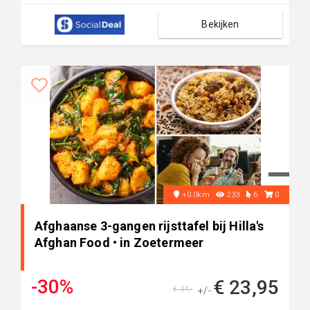
Bekijken
+0.0km
233
6
0
Afghaanse 3-gangen rijsttafel bij Hilla's
Afghan Food • in Zoetermeer
-30%
€ 23,95
€ 34,-
+/-