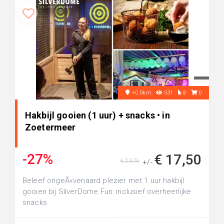
+0.0km
531
8
0
Hakbijl gooien (1 uur) + snacks • in
Zoetermeer
-27%
€ 17,50
€ 23,75
+/-
Beleef ongeÃ«venaard plezier met 1 uur hakbijl
gooien bij SilverDome Fun: inclusief overheerlijke
snacks