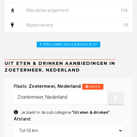
Wandelarrangement
104
Wijnproeverij
18
TERUG NAAR: DAGJE & AVONDJE UIT
Plaats:
Zoetermeer, Nederland
WISSEN
Je zoekt in de subcategorie
"Uit eten & drinken"
.
Afstand: