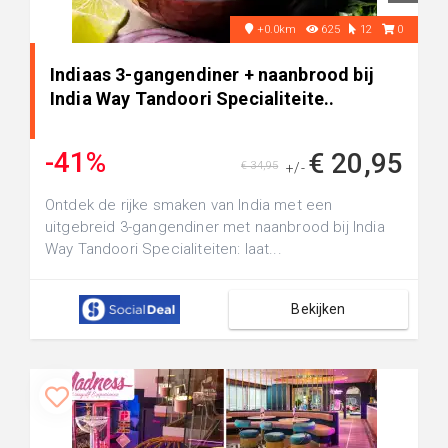
+0.0km
625
12
0
Indiaas 3-gangendiner + naanbrood bij
India Way Tandoori Specialiteite..
-41%
€ 20,95
€ 34,95
+/-
Ontdek de rijke smaken van India met een
uitgebreid 3-gangendiner met naanbrood bij India
Way Tandoori Specialiteiten: laat...
Bekijken