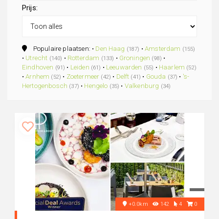
Prijs:
Populaire plaatsen: •
Den Haag
•
Amsterdam
(187)
(155)
•
Utrecht
•
Rotterdam
•
Groningen
•
(140)
(133)
(98)
Eindhoven
•
Leiden
•
Leeuwarden
•
Haarlem
(91)
(61)
(55)
(52)
•
Arnhem
•
Zoetermeer
•
Delft
•
Gouda
•
's-
(52)
(42)
(41)
(37)
Hertogenbosch
•
Hengelo
•
Valkenburg
(37)
(35)
(34)
+0.0km
142
4
0