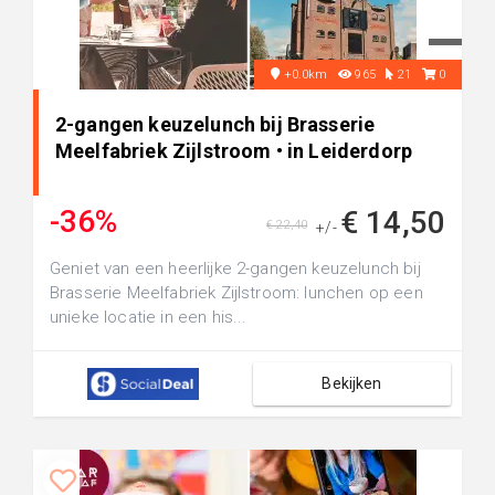
+0.0km
965
21
0
2-gangen keuzelunch bij Brasserie
Meelfabriek Zijlstroom • in Leiderdorp
-36%
€ 14,50
€ 22,40
+/-
Geniet van een heerlijke 2-gangen keuzelunch bij
Brasserie Meelfabriek Zijlstroom: lunchen op een
unieke locatie in een his...
Bekijken