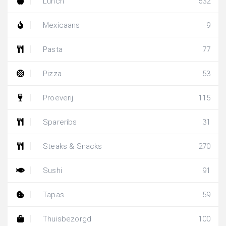
Lunch
532
Mexicaans
9
Pasta
77
Pizza
53
Proeverij
115
Spareribs
31
Steaks & Snacks
270
Sushi
91
Tapas
59
Thuisbezorgd
100