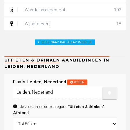
Wandelarrangement
102
Wijnproeverij
18
TERUG NAAR: DAGJE & AVONDJE UIT
Plaats:
Leiden, Nederland
WISSEN
Je zoekt in de subcategorie
"Uit eten & drinken"
.
Afstand: