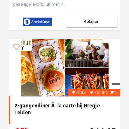
gezellige avond uit met v...
Bekijken
+0.0km
155
3
0
2-gangendiner Ã la carte bij Bregje
Leiden