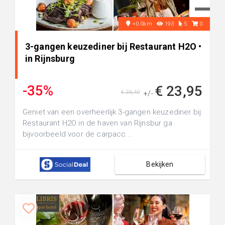
+0.0km
193
5
0
3-gangen keuzediner bij Restaurant H2O •
in Rijnsburg
-35%
€ 23,95
€ 36,40
+/-
Geniet van een overheerlijk 3-gangen keuzediner bij
Restaurant H2O in de haven van Rijnsbur ga
bijvoorbeeld voor de carpacc...
Bekijken