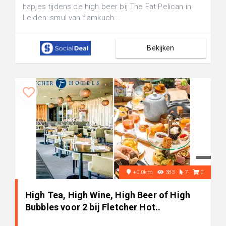
hapjes tijdens de high beer bij The Fat Pelican in
Leiden: smul van flamkuch...
Bekijken
+0.0km
383
7
0
High Tea, High Wine, High Beer of High
Bubbles voor 2 bij Fletcher Hot..