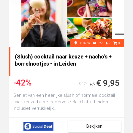
+0.0km
322
7
0
(Slush) cocktail naar keuze + nacho's +
borrelnootjes • in Leiden
-42%
€ 9,95
€ 17,-
+/-
Geniet van een heerlijke slush of normale cocktail
naar keuze bij het sfeervolle Bar Olaf in Leiden:
inclusief verrukkelijk...
Bekijken