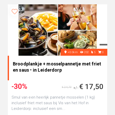
+0.0km
202
5
0
Broodplankje + mosselpannetje met friet
en saus • in Leiderdorp
-30%
€ 17,50
€ 24,70
+/-
Smul van een heerlijk pannetje mosselen (1 kg)
inclusief friet met saus bij Vis van het Hof in
Leiderdorp: inclusief een sm...