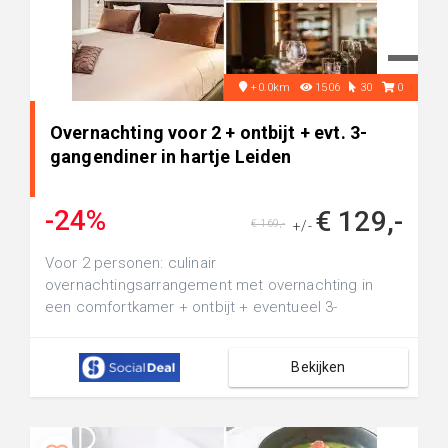
+0.0km
1506
30
0
Overnachting voor 2 + ontbijt + evt. 3-
gangendiner in hartje Leiden
-24%
€ 129,-
€ 169,-
+/-
Voor 2 personen: culinair
overnachtingsarrangement met overnachting in
een comfortkamer + ontbijt + eventueel 3-
gangendiner...
Bekijken