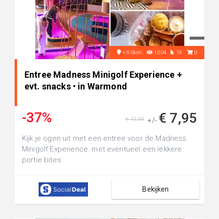
+0.0km
1004
19
0
Entree Madness Minigolf Experience +
evt. snacks • in Warmond
-37%
€ 7,95
€ 12,50
+/-
Kijk je ogen uit met een entree voor de Madness
Minigolf Experience: met eventueel een lekkere
portie bites
Bekijken