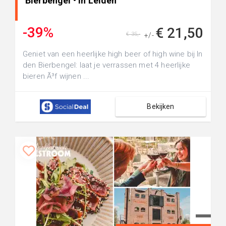
Bierbengel • in Leiden
-39%
€ 21,50
€ 35,-
+/-
Geniet van een heerlijke high beer of high wine bij In
den Bierbengel: laat je verrassen met 4 heerlijke
bieren Ã³f wijnen ...
Bekijken