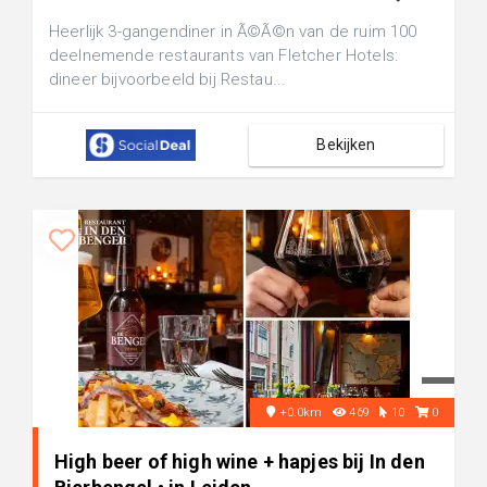
Heerlijk 3-gangendiner in Ã©Ã©n van de ruim 100
deelnemende restaurants van Fletcher Hotels:
dineer bijvoorbeeld bij Restau...
Bekijken
+0.0km
469
10
0
High beer of high wine + hapjes bij In den