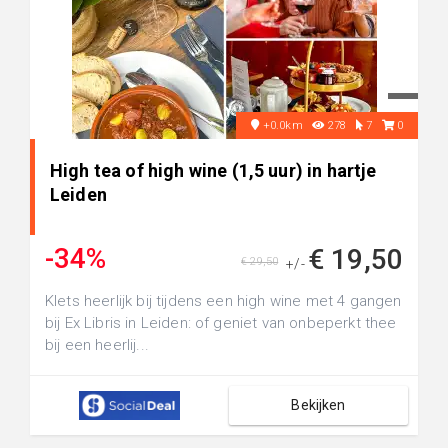
+0.0km
278
7
0
High tea of high wine (1,5 uur) in hartje
Leiden
-34%
€ 19,50
€ 29,50
+/-
Klets heerlijk bij tijdens een high wine met 4 gangen
bij Ex Libris in Leiden: of geniet van onbeperkt thee
bij een heerlij...
Bekijken