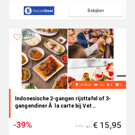
Bekijken
+0.0km
122
3
0
Indonesische 2-gangen rijsttafel of 3-
gangendiner Ã la carte bij Vet ..
-39%
€ 15,95
€ 26,-
+/-