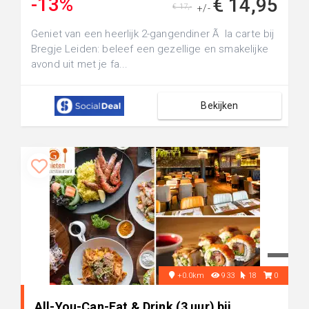
-13%
€ 14,95
€ 17,-
+/-
Geniet van een heerlijk 2-gangendiner Ã la carte bij
Bregje Leiden: beleef een gezellige en smakelijke
avond uit met je fa...
Bekijken
+0.0km
933
18
0
All-You-Can-Eat & Drink (3 uur) bij