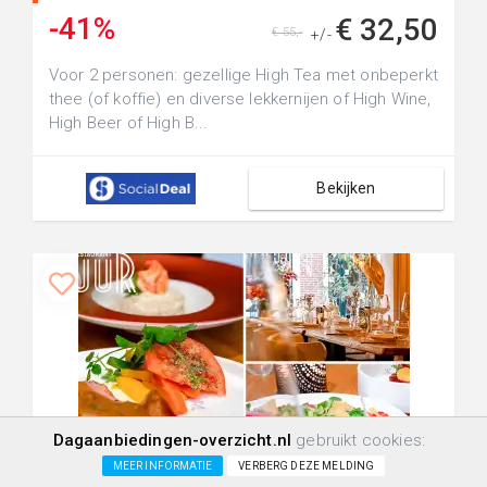
-41%
€ 32,50
€ 55,-
+/-
Voor 2 personen: gezellige High Tea met onbeperkt
thee (of koffie) en diverse lekkernijen of High Wine,
High Beer of High B...
Bekijken
Dagaanbiedingen-overzicht.nl
gebruikt cookies:
+0.0km
657
12
0
MEER INFORMATIE
VERBERG DEZE MELDING