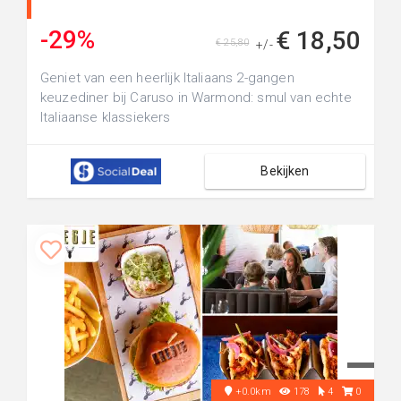
-29%
€ 18,50
€ 25,80
+/-
Geniet van een heerlijk Italiaans 2-gangen
keuzediner bij Caruso in Warmond: smul van echte
Italiaanse klassiekers
Bekijken
+0.0km
178
4
0