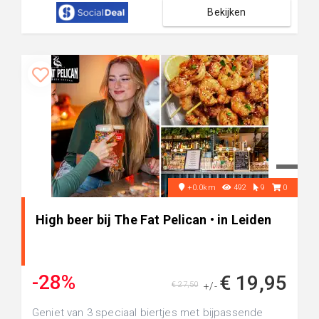
Bekijken
+0.0km
492
9
0
High beer bij The Fat Pelican • in Leiden
-28%
€ 19,95
€ 27,50
+/-
Geniet van 3 speciaal biertjes met bijpassende