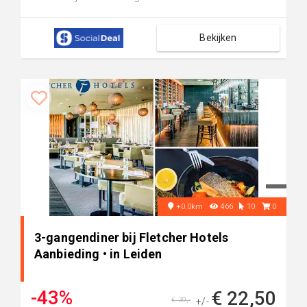
Bekijken
+0.0km
466
10
0
3-gangendiner bij Fletcher Hotels
Aanbieding • in Leiden
-43%
€ 22,50
€ 39,-
+/-