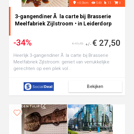
+0.0km
549
11
0
3-gangendiner Ã la carte bij Brasserie
Meelfabriek Zijlstroom • in Leiderdorp
-34%
€ 27,50
€ 41,45
+/-
Heerlijk 3-gangendiner Ã la carte bij Brasserie
Meelfabriek Zijlstroom: geniet van verrukkelijke
gerechten op een plek vol...
Bekijken