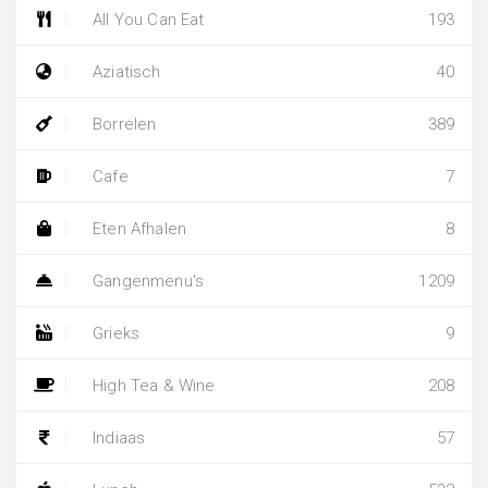
All You Can Eat
193
Aziatisch
40
Borrelen
389
Cafe
7
Eten Afhalen
8
Gangenmenu's
1209
Grieks
9
High Tea & Wine
208
Indiaas
57