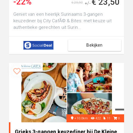
-22%
€ 23,50
€ 29,90
+/-
Geniet van een heerlijk Surinaams 3-gangen
keuzediner bij City CafÃ© & Bites: met keuze uit
authentieke gerechten uit Surin...
Bekijken
+10.0km
422
11
0
Grieks 3-gangen keuzediner bij De Kleine