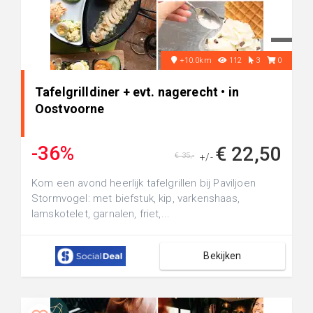
+10.0km
112
3
0
Tafelgrilldiner + evt. nagerecht • in
Oostvoorne
-36%
€ 22,50
€ 35,-
+/-
Kom een avond heerlijk tafelgrillen bij Paviljoen
Stormvogel: met biefstuk, kip, varkenshaas,
lamskotelet, garnalen, friet,...
Bekijken