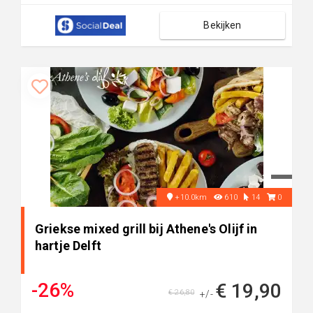
Bekijken
+10.0km
610
14
0
Griekse mixed grill bij Athene's Olijf in
hartje Delft
-26%
€ 19,90
€ 26,80
+/-