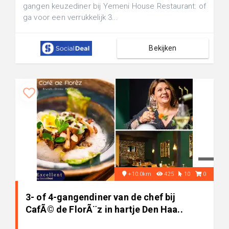
gangen keuzediner bij Yemeni House Restaurant: of
ga voor een verrukkelijk 3...
Bekijken
+10.0km
425
10
0
3- of 4-gangendiner van de chef bij
CafÃ© de FlorÃ¨z in hartje Den Haa..