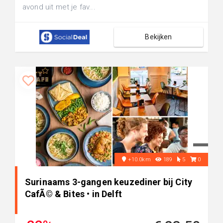
avond uit met je fav...
Bekijken
+10.0km
189
5
0
Surinaams 3-gangen keuzediner bij City
CafÃ© & Bites • in Delft