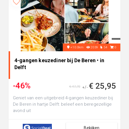
+10.0km
2039
54
0
4-gangen keuzediner bij De Beren • in
Delft
-46%
€ 25,95
€ 47,70
+/-
Geniet van een uitgebreid 4-gangen keuzediner bij
De Beren in hartje Delft: beleef een beregezellige
avond uit
Bekijken