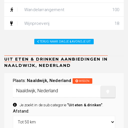
Wandelarrangement
100
Wijnproeverij
18
TERUG NAAR: DAGJE & AVONDJE UIT
Plaats:
Naaldwijk, Nederland
WISSEN
Je zoekt in de subcategorie
"Uit eten & drinken"
.
Afstand: