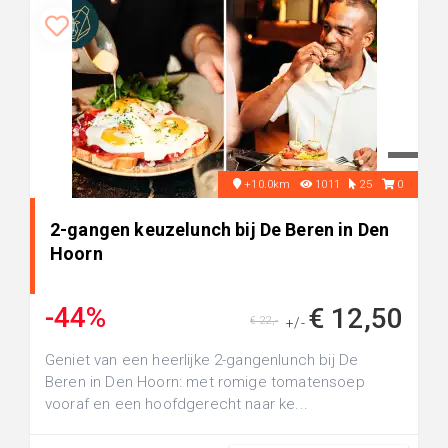
+10.0km
1011
25
0
2-gangen keuzelunch bij De Beren in Den
Hoorn
-44%
€ 12,50
€ 22,-
+/-
Geniet van een heerlijke 2-gangenlunch bij De
Beren in Den Hoorn: met romige tomatensoep
vooraf en een hoofdgerecht naar ke...