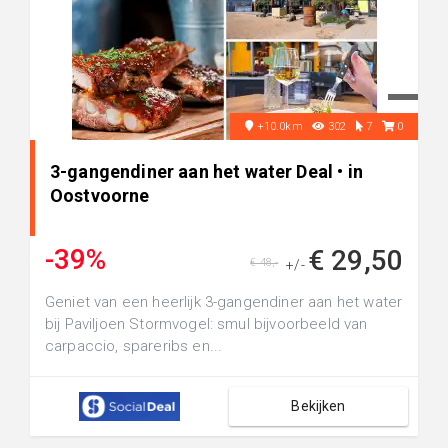
+10.0km
302
7
0
3-gangendiner aan het water Deal • in
Oostvoorne
-39%
€ 29,50
€ 48,-
+/-
Geniet van een heerlijk 3-gangendiner aan het water
bij Paviljoen Stormvogel: smul bijvoorbeeld van
carpaccio, spareribs en...
Bekijken