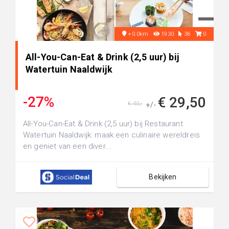
+0.0km
1930
36
0
All-You-Can-Eat & Drink (2,5 uur) bij
Watertuin Naaldwijk
-27%
€ 29,50
€ 40,-
+/-
All-You-Can-Eat & Drink (2,5 uur) bij Restaurant
Watertuin Naaldwijk: maak een culinaire wereldreis
en geniet van een diver...
Bekijken