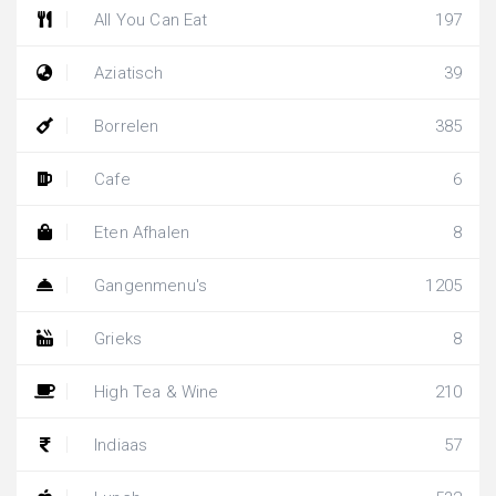
All You Can Eat
197
Aziatisch
39
Borrelen
385
Cafe
6
Eten Afhalen
8
Gangenmenu's
1205
Grieks
8
High Tea & Wine
210
Indiaas
57