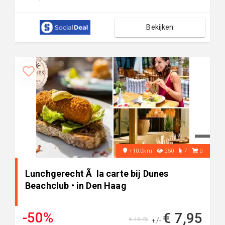
Bekijken
+10.0km
250
7
0
Lunchgerecht Ã la carte bij Dunes
Beachclub • in Den Haag
-50%
€ 7,95
€ 15,75
+/-