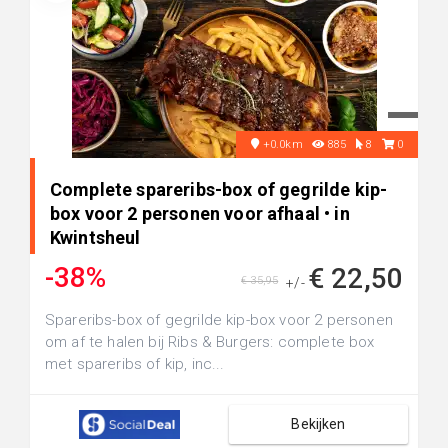
+0.0km
885
8
0
Complete spareribs-box of gegrilde kip-
box voor 2 personen voor afhaal • in
Kwintsheul
-38%
€ 22,50
€ 35,95
+/-
Spareribs-box of gegrilde kip-box voor 2 personen
om af te halen bij Ribs & Burgers: complete box
met spareribs of kip, inc...
Bekijken