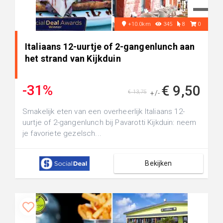
+10.0km
345
8
0
Italiaans 12-uurtje of 2-gangenlunch aan
het strand van Kijkduin
-31%
€ 9,50
€ 13,75
+/-
Smakelijk eten van een overheerlijk Italiaans 12-
uurtje of 2-gangenlunch bij Pavarotti Kijkduin: neem
je favoriete gezelsch...
Bekijken