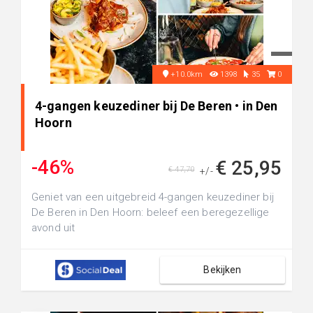
+10.0km
1398
35
0
4-gangen keuzediner bij De Beren • in Den
Hoorn
-46%
€ 25,95
€ 47,70
+/-
Geniet van een uitgebreid 4-gangen keuzediner bij
De Beren in Den Hoorn: beleef een beregezellige
avond uit
Bekijken