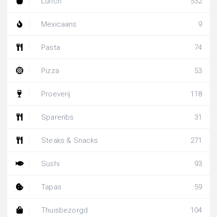
Lunch
532
Mexicaans
9
Pasta
74
Pizza
53
Proeverij
118
Spareribs
31
Steaks & Snacks
271
Sushi
93
Tapas
59
Thuisbezorgd
104