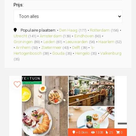
Prijs:
Populaire plaatsen: •
Den Haag
•
Rotterdam
•
(177)
(156)
Utrecht
•
Amsterdam
•
Eindhoven
•
(141)
(139)
(90)
Groningen
•
Leiden
•
Leeuwarden
•
Haarlem
(89)
(61)
(56)
(52)
•
Arnhem
•
Zoetermeer
•
Delft
•
's-
(50)
(43)
(39)
Hertogenbosch
•
Gouda
•
Hengelo
•
Valkenburg
(38)
(35)
(35)
(35)
+0.0km
1338
25
0