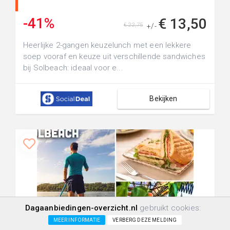
-41%
€ 13,50
€ 22,75
+/-
Heerlijke 2-gangen keuzelunch met een lekkere
soep vooraf en keuze uit verschillende sandwiches
bij Solbeach: ideaal voor e...
Bekijken
Dagaanbiedingen-overzicht.nl
gebruikt cookies:
MEER INFORMATIE
VERBERG DEZE MELDING
+10.0km
263
6
0