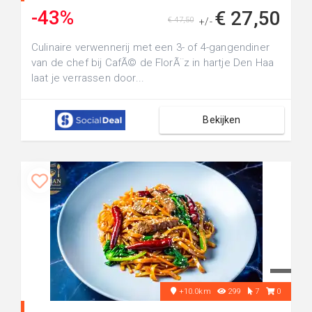
-43%
€ 27,50
€ 47,50
+/-
Culinaire verwennerij met een 3- of 4-gangendiner
van de chef bij CafÃ© de FlorÃ¨z in hartje Den Haa
laat je verrassen door...
Bekijken
+10.0km
299
7
0