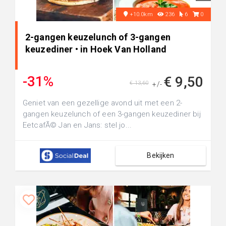
+10.0km
236
6
0
2-gangen keuzelunch of 3-gangen
keuzediner • in Hoek Van Holland
-31%
€ 9,50
€ 13,60
+/-
Geniet van een gezellige avond uit met een 2-
gangen keuzelunch of een 3-gangen keuzediner bij
EetcafÃ© Jan en Jans: stel jo...
Bekijken