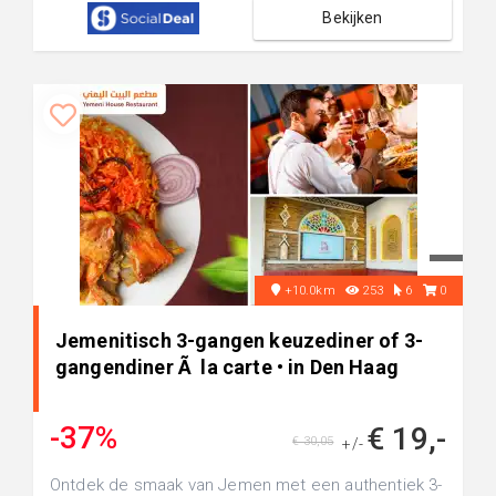
Bekijken
+10.0km
253
6
0
Jemenitisch 3-gangen keuzediner of 3-
gangendiner Ã la carte • in Den Haag
-37%
€ 19,-
€ 30,05
+/-
Ontdek de smaak van Jemen met een authentiek 3-