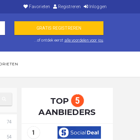
Favorieten
Registreren
Inloggen
...of ontdek eerst
alle voordelen voor jou
.
ORIETEN
5
TOP
AANBIEDERS
74
1
54