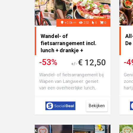
+0.0km
232
6
0
Wandel- of
All
fietsarrangement incl.
De 
lunch + drankje +
bitterballen • in Langweer
-53%
-4
€ 12,50
+/-
€ 26,05
Wandel- of fietsarrangement bij
Geni
Wapen van Langweer: geniet
zond
van een overheerlijke lunch,
hart
maak een prachtige wandeling
lekk
of fie...
Bekijken