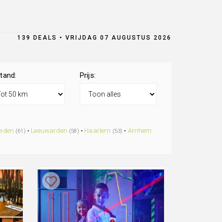
139 DEALS • VRIJDAG 07 AUGUSTUS 2026
tand:
Prijs:
eiden
•
Leeuwarden
•
Haarlem
•
Arnhem
(61)
(58)
(53)