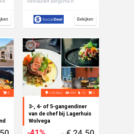
 PÃ
Restaurant Bergsma in
Easterein: met warme drank,
gebak met slagroo...
ijken
Bekijken
8
0
+20.0km
464
10
0
3-, 4- of 5-gangendiner
van de chef bij Lagerhuis
and
Wolvega
-41%
,50
€ 24,50