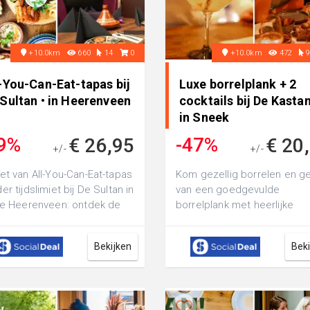
+10.0km
660
14
0
+10.0km
472
-You-Can-Eat-tapas bij
Luxe borrelplank + 2
Sultan • in Heerenveen
cocktails bij De Kastan
in Sneek
9%
-47%
€ 26,95
€ 20
+/-
+/-
€ 52,70
€ 39,45
et van All-You-Can-Eat-tapas
Kom gezellig borrelen en ge
er tijdslimiet bij De Sultan in
van een goedgevulde
je Heerenveen: ontdek de
borrelplank met heerlijke
erste gerechten uit h...
gerechtjes bij Restaurant D
Kastanje in hart...
Bekijken
Bek