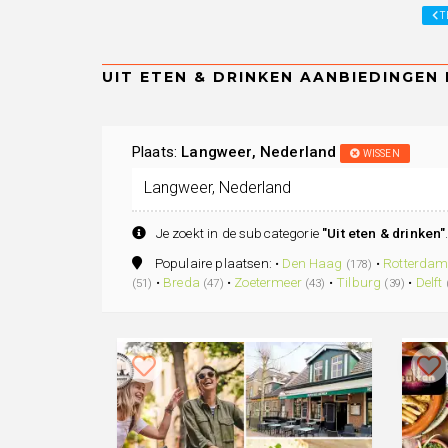
T
Plaats:
Langweer, Nederland
WISSEN
Je zoekt in de subcategorie
"Uit eten & drinken"
Populaire plaatsen: •
Den Haag
•
Rotterda
(178)
•
Breda
•
Zoetermeer
•
Tilburg
•
Delft
(51)
(47)
(43)
(39)