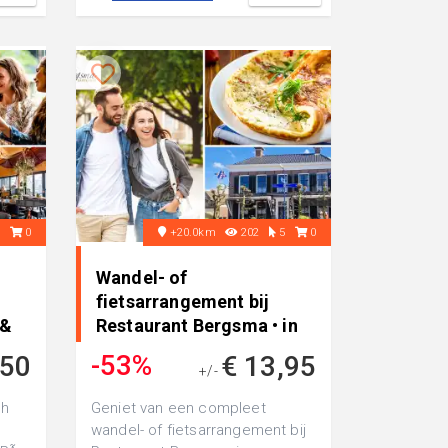
1
0
+20.0km
202
5
0
Wandel- of
fietsarrangement bij
 &
Restaurant Bergsma • in
Easterein
-53%
,50
€ 13,95
+/-
€ 29,15
gh
Geniet van een compleet
wandel- of fietsarrangement bij