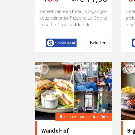
+/-
€ 22,10
Geniet van een heerlijk 2-gangen
Heer
keuzediner bij Pizzeria La Copita
afsl
in hartje Grou: ontdek de
of v
verrukkelijke smaken uit de It...
van 
de...
Bekijken
+20.0km
211
4
0
Wandel- of
3-