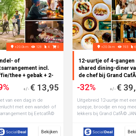
+20.0km
128
4
0
+20.0km
193
ndel- of
12-uurtje of 4-gangen
tsarrangement incl.
shared dining-diner v
fie/thee + gebak + 2-
de chef bij Grand CafÃ
ngenlunch ..
9%
-32%
€ 13,95
€ 39
+/-
+/-
€ 27,20
€ 57,50
et van een dag in de
Uitgebreid 12-uurtje met ee
enlucht met een wandel- of
soepje, broodje en nog me
sarrangement bij EetcafÃ©
lekkers bij Grand CafÃ© JAN!
ondel: inclusief koffie of
ga voor een 4-gangen shar
 ...
dinin...
Bekijken
Bek