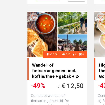
+20.0km
215
6
0
Wandel- of
Hig
fietsarrangement incl.
the
koffie/thee + gebak + 2-
Go
gangenlunch • in De
-49%
-4
€ 12,50
Veenhoop
+/-
€ 24,25
Compleet wandel- of
Geni
fietsarrangement bij De
bij 