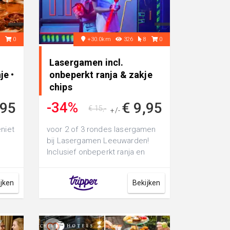
9
0
+30.0km
326
8
0
Lasergamen incl.
je •
onbeperkt ranja & zakje
chips
-34%
,95
€ 9,95
€ 15,-
+/-
niet
voor 2 of 3 rondes lasergamen
bij Lasergamen Leeuwarden!
Inclusief onbeperkt ranja en
e
chips voor een compleet uitje
met vri...
ijken
Bekijken