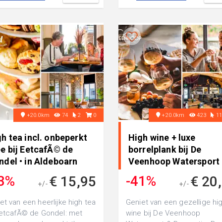
+20.0km
74
2
0
+20.0km
423
1
h tea incl. onbeperkt
High wine + luxe
e bij EetcafÃ© de
borrelplank bij De
ndel • in Aldeboarn
Veenhoop Watersport
Recreatie, D..
3%
-41%
€ 15,95
€ 20
+/-
+/-
€ 27,95
€ 34,25
et van een heerlijke high tea
Geniet van een gezellige hi
EetcafÃ© de Gondel: met
wine bij De Veenhoop