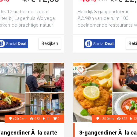
+/-
+/-
€ 19,50
lijk 12-uurtje met zoete
Heerlijk 3-gangendiner in
uiter bij Lagerhuis Wolvega:
Ã©Ã©n van de ruim 100
erken de prachtige natuur
deelnemende restaurants v
het beekdallandschap van
Fletcher Hotels: dineer
bijvoorbeeld bij het pr...
Bekijken
Bek
+20.0km
632
11
0
+30.0km
322
1
gangendiner Ã la carte
3-gangendiner Ã la ca