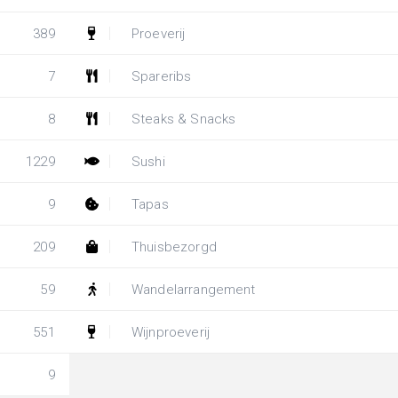
389
Proeverij
7
Spareribs
8
Steaks & Snacks
1229
Sushi
9
Tapas
209
Thuisbezorgd
59
Wandelarrangement
551
Wijnproeverij
9