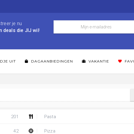
treer je nu
n deals die JIJ wil
!
DJE UIT
DAGAANBIEDINGEN
VAKANTIE
FAV
201
Pasta
42
Pizza