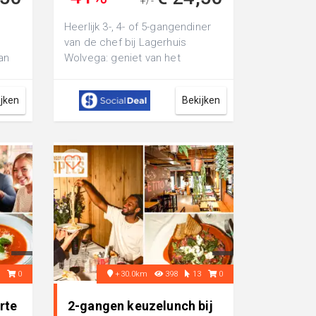
+/-
€ 41,50
Heerlijk 3-, 4- of 5-gangendiner
van de chef bij Lagerhuis
an
Wolvega: geniet van het
gastronomische menu dat de
chef heeft sa...
ijken
Bekijken
2
0
+30.0km
398
13
0
rte
2-gangen keuzelunch bij