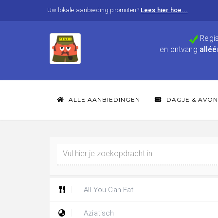
Uw lokale aanbieding promoten?
Lees hier hoe...
Regis
en ontvang
alléé
ALLE AANBIEDINGEN
DAGJE & AVON
All You Can Eat
Aziatisch