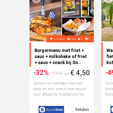
+10.0km
344
5
0
Burgermenu met friet +
Wa
saus + milkshake of friet
fie
+ saus + snack bij Sn..
kof
ga
-32%
-4
€ 4,50
€ 6,60
+/-
Geniet van heerlijke friet met
Geni
saus en een snack naar keuze
buit
voor afhaal bij Snackpoort De
fiet
Kolk: of smul van een sappige
de G
bur...
thee,
Bekijken