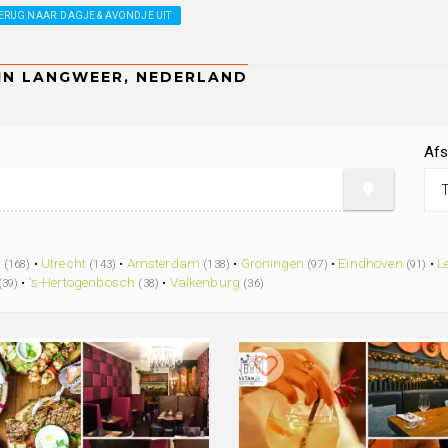
ERUG NAAR: DAGJE & AVONDJE UIT
Afs
.
m
•
Utrecht
•
Amsterdam
•
Groningen
•
Eindhoven
•
L
(168)
(143)
(138)
(97)
(91)
•
's-Hertogenbosch
•
Valkenburg
(39)
(38)
(36)