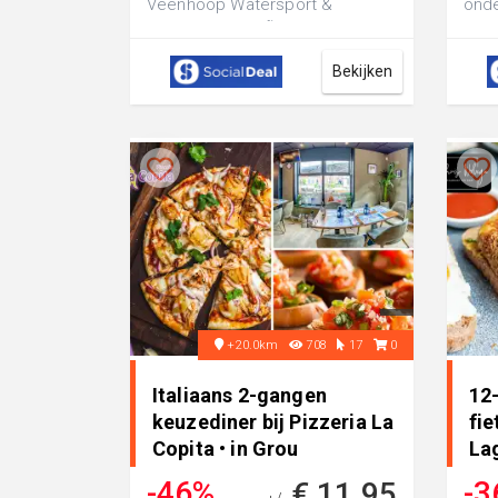
Veenhoop Watersport &
onde
Recreatie, De PÃ´lle: inclusief
wrap
koffie of thee met gebak ...
Bekijken
+20.0km
708
17
0
Italiaans 2-gangen
12-
keuzediner bij Pizzeria La
fie
Copita • in Grou
La
-46%
-3
€ 11,95