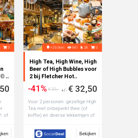
6
0
+20.0km
981
28
0
High Tea, High Wine, High
an
Beer of High Bubbles voor
© ..
2 bij Fletcher Hot..
-41%
,50
€ 32,50
€ 55,-
+/-
n
Voor 2 personen: gezellige High
er
Tea met onbeperkt thee (of
: of
koffie) en diverse lekkernijen of
ed
High Wine, High Beer of High B...
ijken
Bekijken