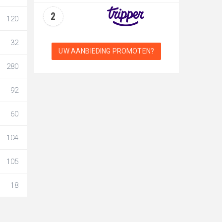
2
120
32
UW AANBIEDING PROMOTEN?
280
92
60
104
105
18