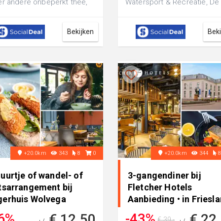
r andere onbeperkt thee,
Watersport & Recreatie, De
s, soep en bittergarnituur
´lle: inclusief een luxe
borrelplank en per...
Bekijken
Bek
+20.0km
343
8
0
+20.0km
344
uurtje of wandel- of
3-gangendiner bij
tsarrangement bij
Fletcher Hotels
gerhuis Wolvega
Aanbieding • in Friesl
6%
-43%
€ 12,50
€ 22
€ 39,-