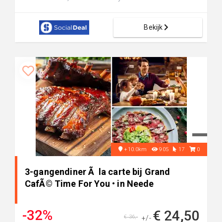
Bekijk
+10.0km
905
17
0
3-gangendiner Ã la carte bij Grand
CafÃ© Time For You • in Neede
-32%
€ 24,50
€ 36,-
+/-