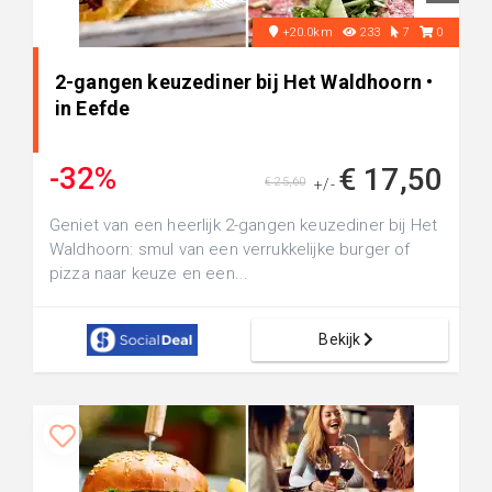
+20.0km
233
7
0
2-gangen keuzediner bij Het Waldhoorn •
in Eefde
-32%
€ 17,50
€ 25,60
+/-
Geniet van een heerlijk 2-gangen keuzediner bij Het
Waldhoorn: smul van een verrukkelijke burger of
pizza naar keuze en een...
Bekijk