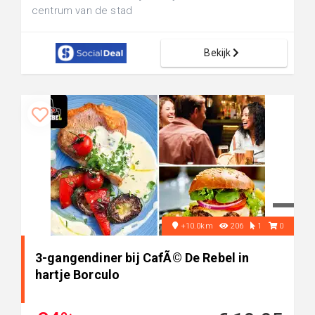
centrum van de stad
Bekijk
+10.0km
206
1
0
3-gangendiner bij CafÃ© De Rebel in
hartje Borculo