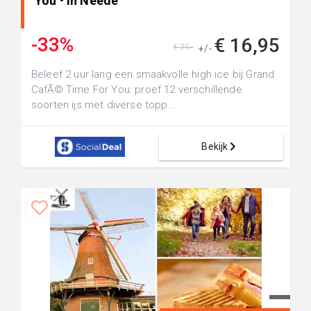
You • in Neede
-33%
€ 16,95
€ 25,-
+/-
Beleef 2 uur lang een smaakvolle high ice bij Grand
CafÃ© Time For You: proef 12 verschillende
soorten ijs met diverse topp...
Bekijk