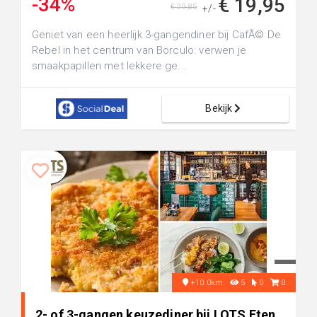
-34%
€ 19,95
€ 29,85
+/-
Geniet van een heerlijk 3-gangendiner bij CafÃ© De
Rebel in het centrum van Borculo: verwen je
smaakpapillen met lekkere ge...
Bekijk
+10.0km
5
0
0
2- of 3-gangen keuzediner bij LOTS Eten