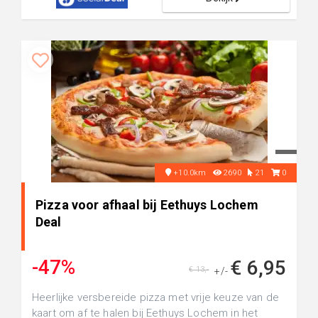
+10.0km
2690
21
0
Pizza voor afhaal bij Eethuys Lochem
Deal
-47%
€ 6,95
€ 13,-
+/-
Heerlijke versbereide pizza met vrije keuze van de
kaart om af te halen bij Eethuys Lochem in het