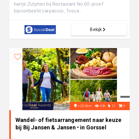
hartje Zutphen bij Restaurant No.60: proef
bijvoorbeeld carpaccio, Tosca...
Bekijk
+20.0km
439
12
0
Wandel- of fietsarrangement naar keuze
bij Bij Jansen & Jansen • in Gorssel