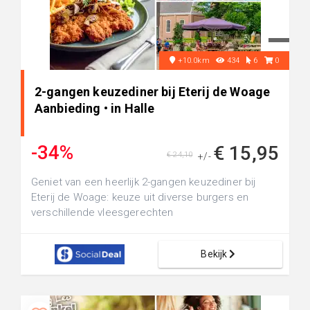
+10.0km
434
6
0
2-gangen keuzediner bij Eterij de Woage
Aanbieding • in Halle
-34%
€ 15,95
€ 24,10
+/-
Geniet van een heerlijk 2-gangen keuzediner bij
Eterij de Woage: keuze uit diverse burgers en
verschillende vleesgerechten
Bekijk