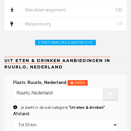
Wandelarrangement
100
Wijnproeverij
17
TERUG NAAR: DAGJE & AVONDJE UIT
Plaats:
Ruurlo, Nederland
WISSEN
Je zoekt in de subcategorie
"Uit eten & drinken"
.
Afstand: