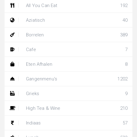
All You Can Eat
192
Aziatisch
40
Borrelen
389
Cafe
7
Eten Afhalen
8
Gangenmenu's
1202
Grieks
9
High Tea & Wine
210
Indiaas
57