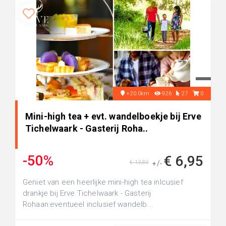
+20.0km
926
27
0
Mini-high tea + evt. wandelboekje bij Erve
Tichelwaark - Gasterij Roha..
-50%
€ 6,95
€ 13,80
+/-
Geniet van een heerlijke mini-high tea inlcusief
drankje bij Erve Tichelwaark - Gasterij
Rohaan:eventueel inclusief wandelb...