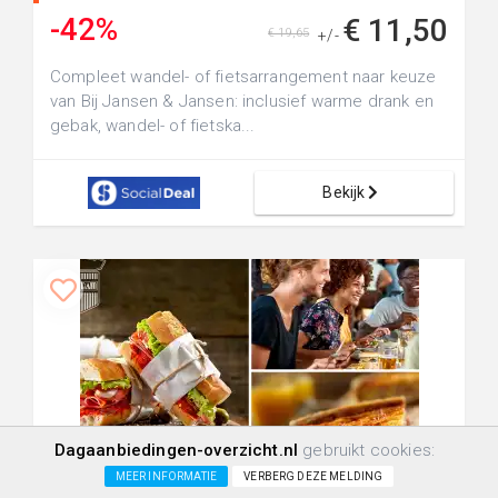
-42%
€ 11,50
€ 19,65
+/-
Compleet wandel- of fietsarrangement naar keuze
van Bij Jansen & Jansen: inclusief warme drank en
gebak, wandel- of fietska...
Bekijk
Dagaanbiedingen-overzicht.nl
gebruikt cookies:
+20.0km
154
4
0
MEER INFORMATIE
VERBERG DEZE MELDING