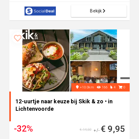
Bekijk
+10.0km
166
4
0
12-uurtje naar keuze bij Skik & zo • in
Lichtenvoorde
-32%
€ 9,95
€ 14,50
+/-