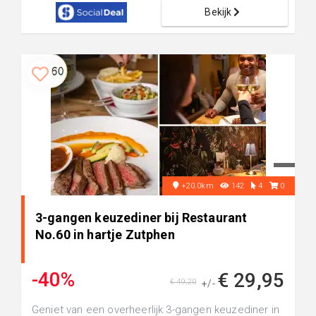
Bekijk
+20.0km
142
4
0
3-gangen keuzediner bij Restaurant
No.60 in hartje Zutphen
-40%
€ 29,95
€ 49,20
+/-
Geniet van een overheerlijk 3-gangen keuzediner in