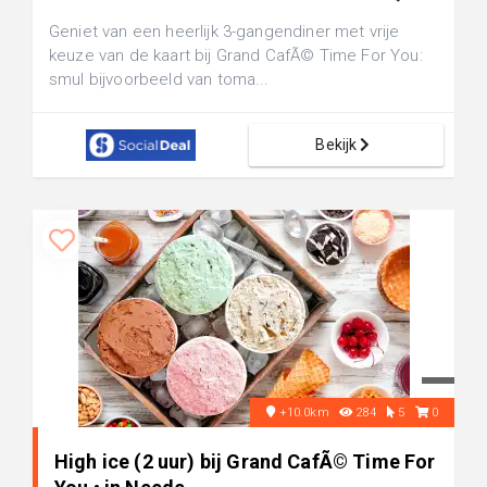
Geniet van een heerlijk 3-gangendiner met vrije
keuze van de kaart bij Grand CafÃ© Time For You:
smul bijvoorbeeld van toma...
Bekijk
+10.0km
284
5
0
High ice (2 uur) bij Grand CafÃ© Time For