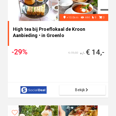
+10.0km
444
9
0
High tea bij Proeflokaal de Kroon
Aanbieding • in Groenlo
-29%
€ 14,-
€ 19,50
+/-
Bekijk