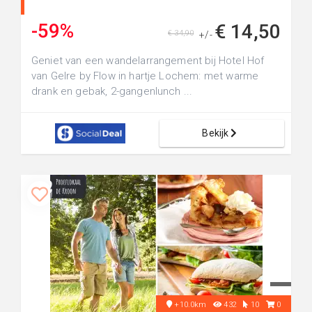
-59%
€ 14,50
€ 34,90
+/-
Geniet van een wandelarrangement bij Hotel Hof
van Gelre by Flow in hartje Lochem: met warme
drank en gebak, 2-gangenlunch ...
Bekijk
+10.0km
432
10
0