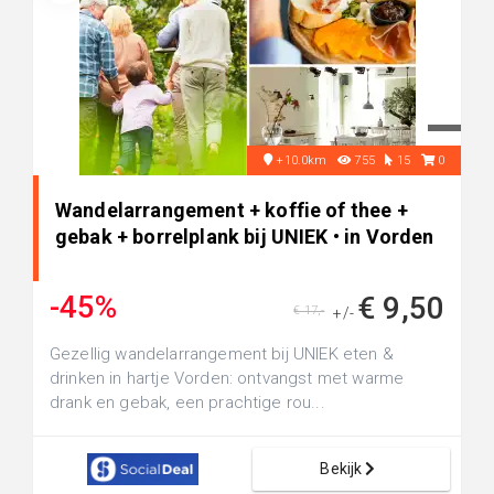
+10.0km
755
15
0
Wandelarrangement + koffie of thee +
gebak + borrelplank bij UNIEK • in Vorden
-45%
€ 9,50
€ 17,-
+/-
Gezellig wandelarrangement bij UNIEK eten &
drinken in hartje Vorden: ontvangst met warme
drank en gebak, een prachtige rou...
Bekijk