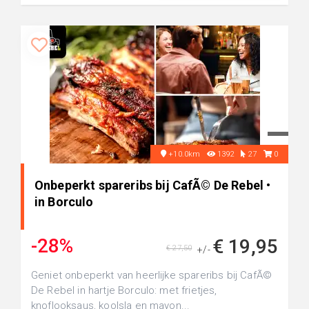
+10.0km
1392
27
0
Onbeperkt spareribs bij CafÃ© De Rebel •
in Borculo
-28%
€ 19,95
€ 27,50
+/-
Geniet onbeperkt van heerlijke spareribs bij CafÃ©
De Rebel in hartje Borculo: met frietjes,
knoflooksaus, koolsla en mayon...