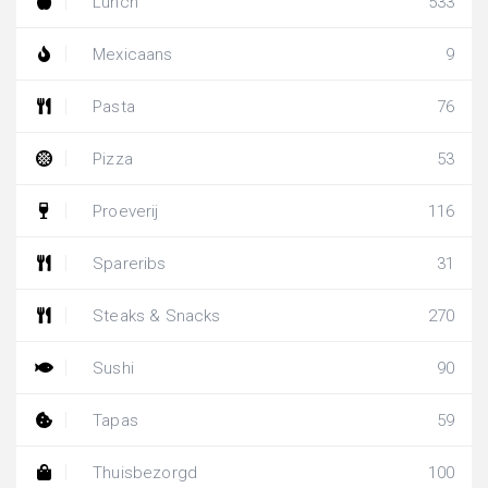
Lunch
533
Mexicaans
9
Pasta
76
Pizza
53
Proeverij
116
Spareribs
31
Steaks & Snacks
270
Sushi
90
Tapas
59
Thuisbezorgd
100