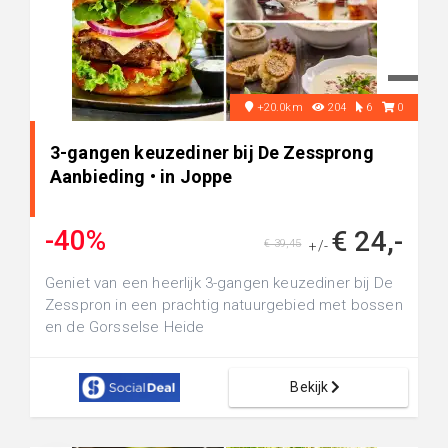
+20.0km
204
6
0
3-gangen keuzediner bij De Zessprong
Aanbieding • in Joppe
-40%
€ 24,-
€ 39,45
+/-
Geniet van een heerlijk 3-gangen keuzediner bij De
Zesspron in een prachtig natuurgebied met bossen
en de Gorsselse Heide
Bekijk