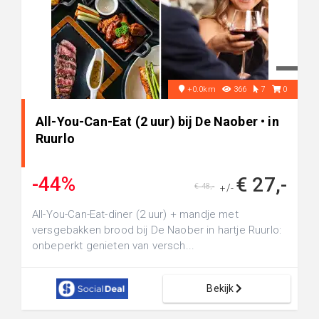
+0.0km
366
7
0
All-You-Can-Eat (2 uur) bij De Naober • in
Ruurlo
-44%
€ 27,-
€ 48,-
+/-
All-You-Can-Eat-diner (2 uur) + mandje met
versgebakken brood bij De Naober in hartje Ruurlo:
onbeperkt genieten van versch...
Bekijk