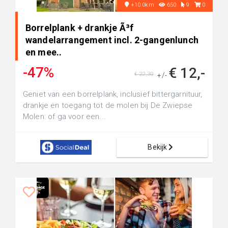
+10.0km
650
9
0
Borrelplank + drankje Ã³f
wandelarrangement incl. 2-gangenlunch
en mee..
-47%
€ 12,-
€ 22,30
+/-
Geniet van een borrelplank, inclusief bittergarnituur,
drankje en toegang tot de molen bij De Zwiepse
Molen: of ga voor een...
Bekijk