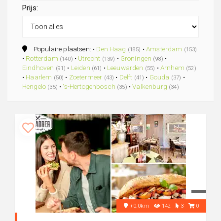
Prijs:
Populaire plaatsen: •
Den Haag
•
Amsterdam
(185)
(153)
•
Rotterdam
•
Utrecht
•
Groningen
•
(140)
(139)
(98)
Eindhoven
•
Leiden
•
Leeuwarden
•
Arnhem
(91)
(61)
(55)
(52)
•
Haarlem
•
Zoetermeer
•
Delft
•
Gouda
•
(50)
(43)
(41)
(37)
Hengelo
•
's-Hertogenbosch
•
Valkenburg
(35)
(35)
(34)
+0.0km
142
3
0