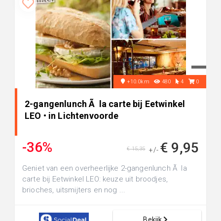
+10.0km
480
4
0
2-gangenlunch Ã la carte bij Eetwinkel
LEO • in Lichtenvoorde
-36%
€ 9,95
€ 15,35
+/-
Geniet van een overheerlijke 2-gangenlunch Ã la
carte bij Eetwinkel LEO: keuze uit broodjes,
brioches, uitsmijters en nog ...
Bekijk