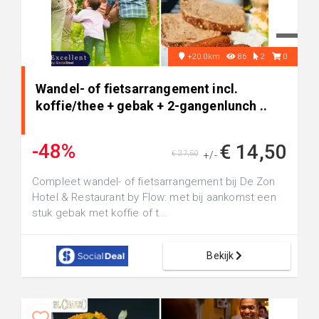
+20.0km
86
2
0
Wandel- of fietsarrangement incl.
koffie/thee + gebak + 2-gangenlunch ..
-48%
€ 14,50
€ 27,50
+/-
Compleet wandel- of fietsarrangement bij De Zon
Hotel & Restaurant by Flow: met bij aankomst een
stuk gebak met koffie of t...
Bekijk