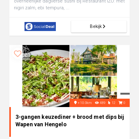
overheerlijke dagverse sushi bij Restaurant IZU: met
nigiri zalm, ebi tempura, ...
Bekijk
+10.0km
489
12
0
3-gangen keuzediner + brood met dips bij
Wapen van Hengelo