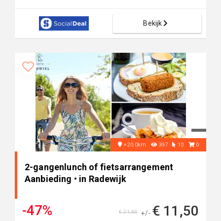
Bekijk
+20.0km
397
10
0
2-gangenlunch of fietsarrangement
Aanbieding • in Radewijk
-47%
€ 11,50
€ 21,60
+/-