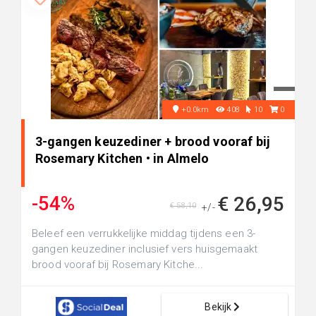
+0.0km
408
10
0
3-gangen keuzediner + brood vooraf bij
Rosemary Kitchen • in Almelo
-54%
€ 26,95
€ 58,10
+/-
Beleef een verrukkelijke middag tijdens een 3-
gangen keuzediner inclusief vers huisgemaakt
brood vooraf bij Rosemary Kitche...
Bekijk