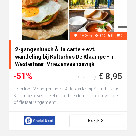
+10.0km
370
8
0
2-gangenlunch Ã la carte + evt.
wandeling bij Kulturhus De Klaampe • in
Westerhaar-Vriezenveensewijk
-51%
€ 8,95
€ 17,95
+/-
Heerlijke 2-gangenlunch Ã la carte bij Kulturhus De
Klaampe: eventueel uit te breiden met een wandel-
of fietsarrangement ...
Bekijk