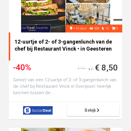
+10.0km
388
10
0
12-uurtje of 2- of 3-gangenlunch van de
chef bij Restaurant Vinck • in Geesteren
-40%
€ 8,50
€ 14,-
+/-
Geniet van een 12-uurtje of 2- of 3-gangenlunch van
de chef bij Restaurant Vinck in Overijssel: heerlijk
lunchen tussen de ...
Bekijk