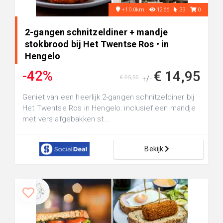
+10.0km
1266
33
0
2-gangen schnitzeldiner + mandje
stokbrood bij Het Twentse Ros • in
Hengelo
-42%
€ 14,95
€ 25,50
+/-
Geniet van een heerlijk 2-gangen schnitzeldiner bij
Het Twentse Ros in Hengelo: inclusief een mandje
met vers afgebakken st...
Bekijk