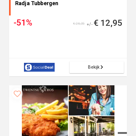
Radja Tubbergen
-51%
€ 12,95
€ 26,35
+/-
Bekijk