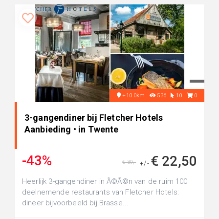
+10.0km
536
10
0
3-gangendiner bij Fletcher Hotels
Aanbieding • in Twente
-43%
€ 22,50
€ 39,-
+/-
Heerlijk 3-gangendiner in Ã©Ã©n van de ruim 100
deelnemende restaurants van Fletcher Hotels:
dineer bijvoorbeeld bij Brasse...