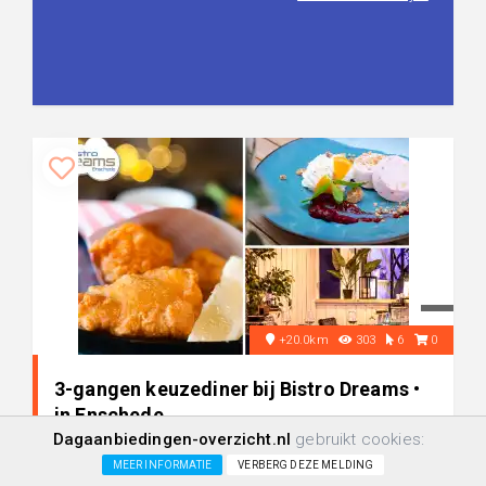
+20.0km
303
6
0
3-gangen keuzediner bij Bistro Dreams •
in Enschede
Dagaanbiedingen-overzicht.nl
gebruikt cookies:
MEER INFORMATIE
VERBERG DEZE MELDING
-52%
€ 19,95