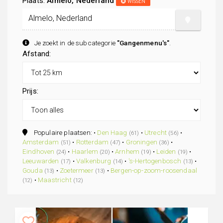
Plaats:
Almelo, Nederland
WISSEN
Je zoekt in de subcategorie
"Gangenmenu's"
.
Afstand:
Prijs:
Populaire plaatsen: •
Den Haag
•
Utrecht
•
(61)
(56)
Amsterdam
•
Rotterdam
•
Groningen
•
(51)
(47)
(36)
Eindhoven
•
Haarlem
•
Arnhem
•
Leiden
•
(24)
(20)
(19)
(19)
Leeuwarden
•
Valkenburg
•
's-Hertogenbosch
•
(17)
(14)
(13)
Gouda
•
Zoetermeer
•
Bergen-op-zoom-roosendaal
(13)
(13)
•
Maastricht
(12)
(12)