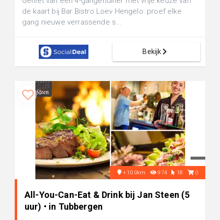
Geniet van een 4-gangendiner met vrije keuze van
de kaart bij Bar Bistro Loev Hengelo: proef elke
gang nieuwe verrassende s...
Bekijk
+10.0km
974
18
0
All-You-Can-Eat & Drink bij Jan Steen (5
uur) • in Tubbergen