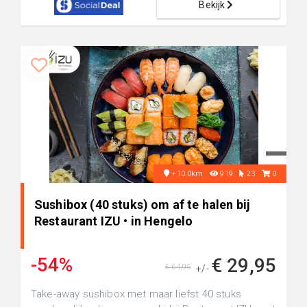
Bekijk
+10.0km
919
23
0
Sushibox (40 stuks) om af te halen bij
Restaurant IZU • in Hengelo
-54%
€ 29,95
€ 64,95
+/-
Take-away sushibox met maar liefst 40 stuks