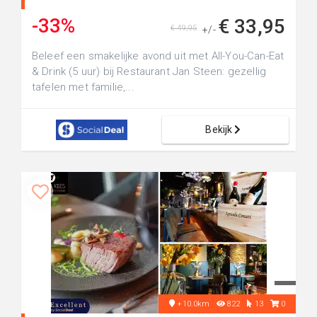
-33%
€ 33,95
€ 49,95
+/-
Beleef een smakelijke avond uit met All-You-Can-Eat
& Drink (5 uur) bij Restaurant Jan Steen: gezellig
tafelen met familie,...
Bekijk
+10.0km
822
13
0