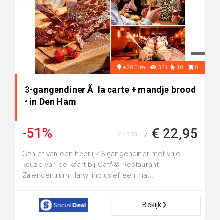
+20.0km
353
10
0
3-gangendiner Ã la carte + mandje brood
• in Den Ham
-51%
€ 22,95
€ 46,25
+/-
Geniet van een heerlijk 3-gangendiner met vrije
keuze van de kaart bij CafÃ©-Restaurant
Zalencentrum Harwi inclusief een ma...
Bekijk