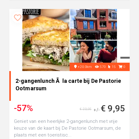
+20.0km
570
15
0
2-gangenlunch Ã la carte bij De Pastorie
Ootmarsum
-57%
€ 9,95
€ 23,05
+/-
Geniet van een heerlijke 2-gangenlunch met vrije
keuze van de kaart bij De Pastorie Ootmarsum, de
plaats met een toeristisc...