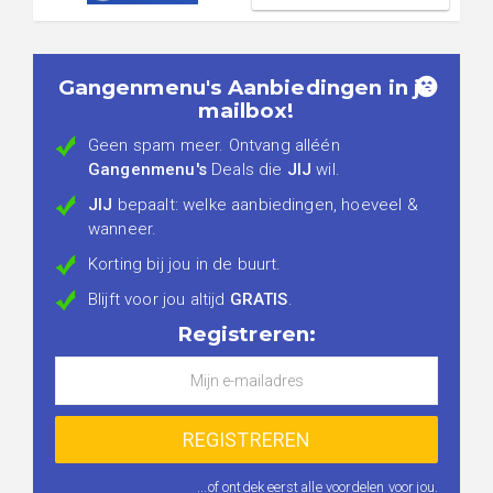
Gangenmenu's Aanbiedingen in je
mailbox!
Geen spam meer. Ontvang alléén
Gangenmenu's
Deals die
JIJ
wil.
JIJ
bepaalt: welke aanbiedingen, hoeveel &
wanneer.
Korting bij jou in de buurt.
Blijft voor jou altijd
GRATIS
.
Registreren:
...of ontdek eerst
alle voordelen voor jou
.