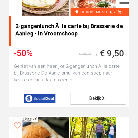
+10.0km
220
5
0
2-gangenlunch Ã la carte bij Brasserie de
Aanleg • in Vroomshoop
-50%
€ 9,50
€ 18,90
+/-
Geniet van een heerlijke 2-gangenlunch Ã la carte
bij Brasserie De Aanle smul van een soep naar
keuze en kies daarna een b...
Bekijk