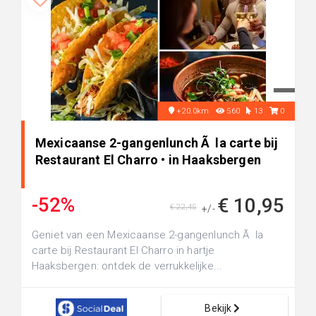
+20.0km
560
13
0
Mexicaanse 2-gangenlunch Ã la carte bij
Restaurant El Charro • in Haaksbergen
-52%
€ 10,95
€ 22,45
+/-
Geniet van een Mexicaanse 2-gangenlunch Ã la
carte bij Restaurant El Charro in hartje
Haaksbergen: ontdek de verrukkelijke...
Bekijk