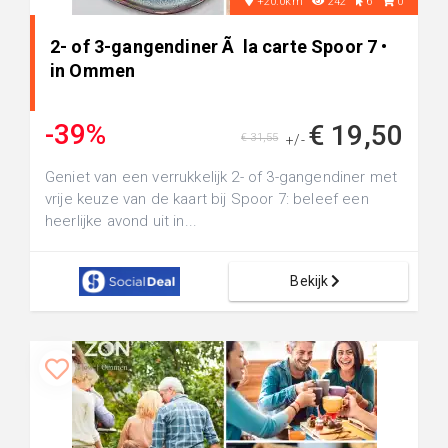
+20.0km
242
6
0
2- of 3-gangendiner Ã la carte Spoor 7 •
in Ommen
-39%
€ 19,50
€ 31,55
+/-
Geniet van een verrukkelijk 2- of 3-gangendiner met
vrije keuze van de kaart bij Spoor 7: beleef een
heerlijke avond uit in...
Bekijk