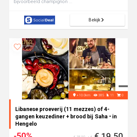
bijvoorbeeld champignon ...
Bekijk
+10.0km
385
11
0
Libanese proeverij (11 mezzes) of 4-
gangen keuzediner + brood bij Saha • in
Hengelo
-50%
€ 19,50
€ 38,90