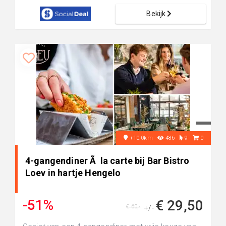
Bekijk
+10.0km
486
9
0
4-gangendiner Ã la carte bij Bar Bistro
Loev in hartje Hengelo
-51%
€ 29,50
€ 60,-
+/-