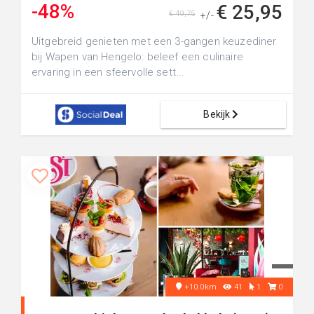
-48%
€ 25,95
€ 49,75
+/-
Uitgebreid genieten met een 3-gangen keuzediner
bij Wapen van Hengelo: beleef een culinaire
ervaring in een sfeervolle sett...
Bekijk
+10.0km
41
1
0