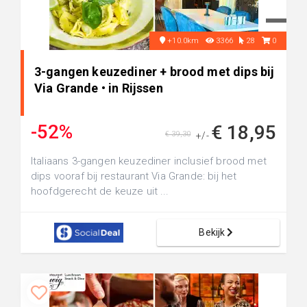
+10.0km
3366
28
0
3-gangen keuzediner + brood met dips bij
Via Grande • in Rijssen
-52%
€ 18,95
€ 39,30
+/-
Italiaans 3-gangen keuzediner inclusief brood met
dips vooraf bij restaurant Via Grande: bij het
hoofdgerecht de keuze uit ...
Bekijk