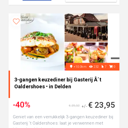
+10.0km
232
7
0
3-gangen keuzediner bij Gasterij Â´t
Oaldershoes • in Delden
-40%
€ 23,95
€ 39,50
+/-
Geniet van een verrukkelijk 3-gangen keuzediner bij
Gasterij 't Oaldershoes: laat je verwennen met