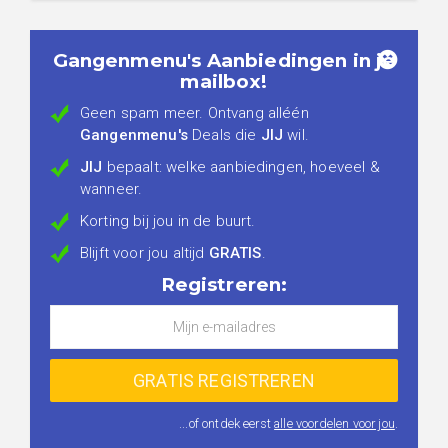
Gangenmenu's Aanbiedingen in je
mailbox!
Geen spam meer. Ontvang alléén
Gangenmenu's
Deals die
JIJ
wil.
JIJ
bepaalt: welke aanbiedingen, hoeveel &
wanneer.
Korting bij jou in de buurt.
Blijft voor jou altijd
GRATIS
.
Registreren:
...of ontdek eerst
alle voordelen voor jou
.