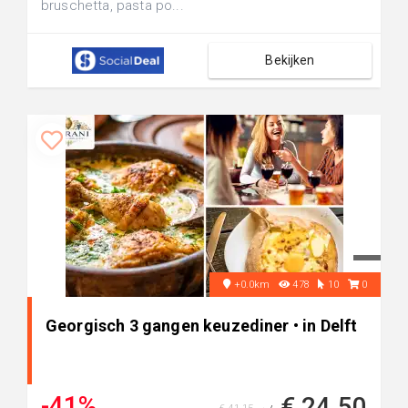
bruschetta, pasta po...
Bekijken
+0.0km
478
10
0
Georgisch 3 gangen keuzediner • in Delft
-41%
€ 24,50