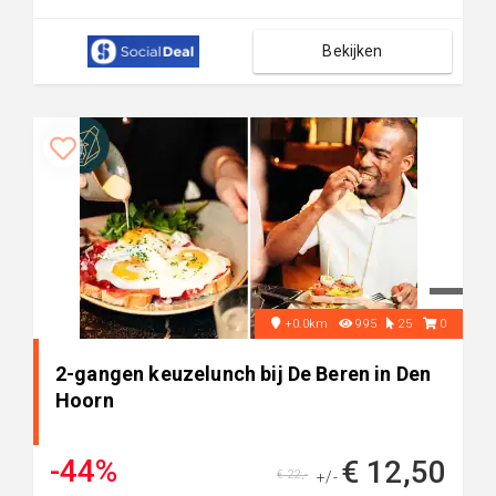
Bekijken
+0.0km
995
25
0
2-gangen keuzelunch bij De Beren in Den
Hoorn
-44%
€ 12,50
€ 22,-
+/-