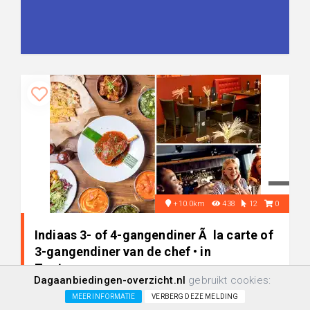
+10.0km
438
12
0
Indiaas 3- of 4-gangendiner Ã la carte of
3-gangendiner van de chef • in
Zoetermeer
Dagaanbiedingen-overzicht.nl
gebruikt cookies:
-38%
€ 21,95
MEER INFORMATIE
VERBERG DEZE MELDING
€ 34,95
+/-