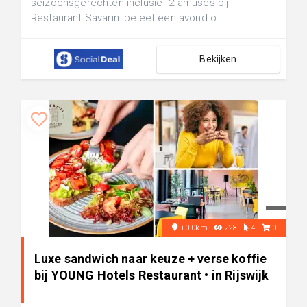
seizoensgerechten inclusief 2 amuses bij
Restaurant Savarin: beleef een avond o...
Bekijken
+0.0km
228
4
0
Luxe sandwich naar keuze + verse koffie
bij YOUNG Hotels Restaurant • in Rijswijk