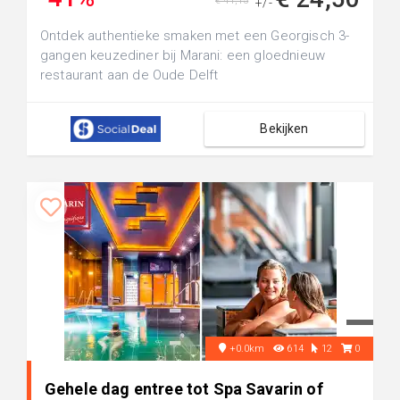
€ 41,15
+/-
Ontdek authentieke smaken met een Georgisch 3-
gangen keuzediner bij Marani: een gloednieuw
restaurant aan de Oude Delft
Bekijken
+0.0km
614
12
0
Gehele dag entree tot Spa Savarin of