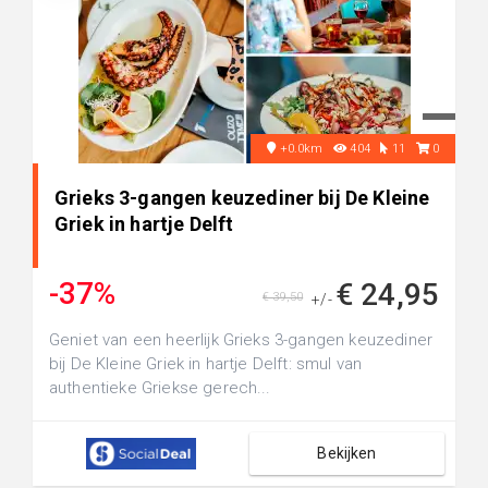
+0.0km
404
11
0
Grieks 3-gangen keuzediner bij De Kleine
Griek in hartje Delft
-37%
€ 24,95
€ 39,50
+/-
Geniet van een heerlijk Grieks 3-gangen keuzediner
bij De Kleine Griek in hartje Delft: smul van
authentieke Griekse gerech...
Bekijken