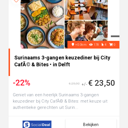
+0.0km
178
4
0
Surinaams 3-gangen keuzediner bij City
CafÃ© & Bites • in Delft
-22%
€ 23,50
€ 29,90
+/-
Geniet van een heerlijk Surinaams 3-gangen
keuzediner bij City CafÃ© & Bites: met keuze uit
authentieke gerechten uit Surin...
Bekijken