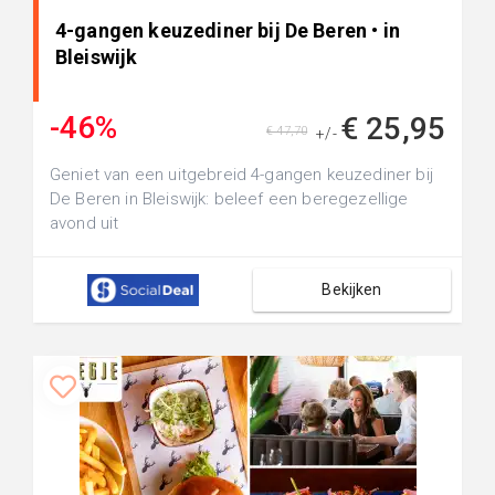
4-gangen keuzediner bij De Beren • in
Bleiswijk
-46%
€ 25,95
€ 47,70
+/-
Geniet van een uitgebreid 4-gangen keuzediner bij
De Beren in Bleiswijk: beleef een beregezellige
avond uit
Bekijken