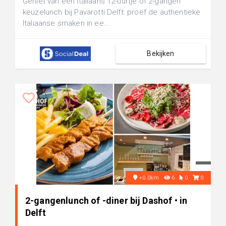
Geniet van een Italiaans 12-uurtje of 2-gangen
keuzelunch bij Pavarotti Delft: proef de authentieke
Italiaanse smaken in ee...
Bekijken
+0.0km
6
0
0
2-gangenlunch of -diner bij Dashof • in
Delft