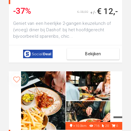
-37%
€ 12,-
€ 18,90
+/-
Geniet van een heerlijke 2-gangen keuzelunch of
(vroeg) diner bij Dashof: bij het hoofdgerecht
bijvoorbeeld spareribs, chic...
Bekijken
+10.0km
716
20
0