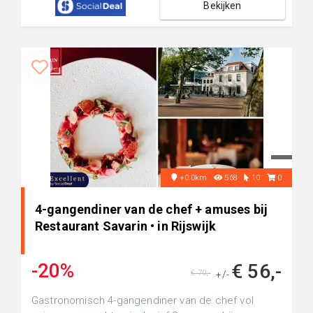
Bekijken
+0.0km
568
10
0
4-gangendiner van de chef + amuses bij
Restaurant Savarin • in Rijswijk
-20%
€ 56,-
€ 70,-
+/-
Gastronomisch 4-gangendiner van de chef vol