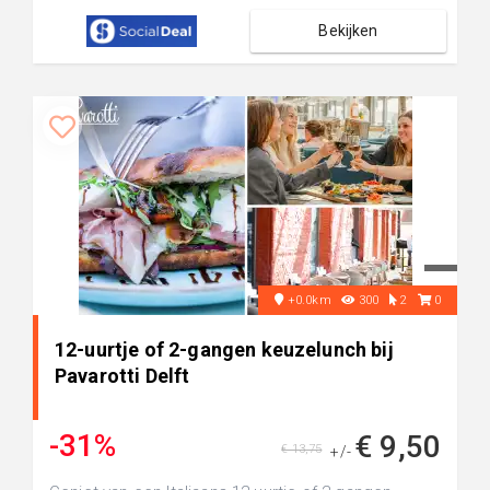
Bekijken
+0.0km
300
2
0
12-uurtje of 2-gangen keuzelunch bij
Pavarotti Delft
-31%
€ 9,50
€ 13,75
+/-