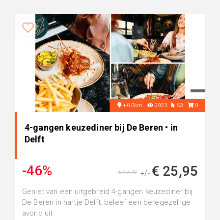
+0.0km
2023
53
0
4-gangen keuzediner bij De Beren • in
Delft
-46%
€ 25,95
€ 47,70
+/-
Geniet van een uitgebreid 4-gangen keuzediner bij
De Beren in hartje Delft: beleef een beregezellige
avond uit