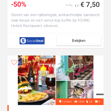
-50%
€ 7,50
€ 15,-
+/-
Geniet van een rijkbelegde, ambachtelijke sandwich
naar keuze en een verse kop koffie bij YOUNG
Hotels Restaurant: sfeervol...
Bekijken
+0.0km
1403
24
0