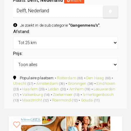
Plaats:
Delft, Nederland
WISSEN
Je zoekt in de subcategorie
"Gangenmenu's"
.
Afstand:
Prijs:
Populaire plaatsen: •
Rotterdam
•
Den Haag
•
(63)
(60)
Utrecht
•
Amsterdam
•
Groningen
•
Eindhoven
(57)
(39)
(34)
•
Haarlem
•
Leiden
•
Arnhem
•
Leeuwarden
(23)
(20)
(20)
(19)
•
Valkenburg
•
Zoetermeer
•
's-Hertogenbosch
(17)
(14)
(13)
•
Maastricht
•
Roermond
•
Gouda
(13)
(12)
(12)
(11)