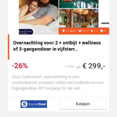
+0.0km
1017
17
0
Overnachting voor 2 + ontbijt + wellness
of 3-gangendiner in vijfsterr..
-26%
€ 299,-
€ 400,-
+/-
Voor 2 personen: overnachting in een
comfortkamer inclusief ontbijt met bubbels en een
3-gangendiner Ã³f toegang tot de wel...
Bekijken