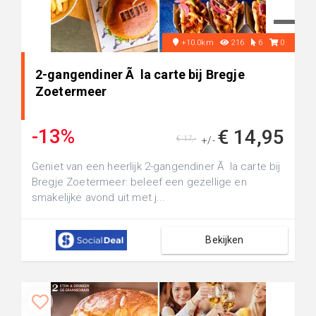
+10.0km
216
6
0
2-gangendiner Ã la carte bij Bregje
Zoetermeer
-13%
€ 14,95
€ 17,-
+/-
Geniet van een heerlijk 2-gangendiner Ã la carte bij
Bregje Zoetermeer: beleef een gezellige en
smakelijke avond uit met j...
Bekijken