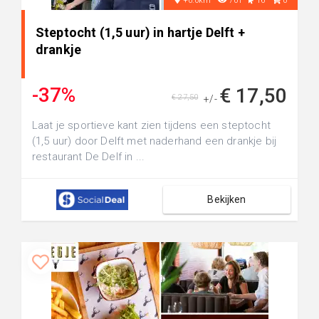
+0.0km
701
16
0
Steptocht (1,5 uur) in hartje Delft +
drankje
-37%
€ 17,50
€ 27,50
+/-
Laat je sportieve kant zien tijdens een steptocht
(1,5 uur) door Delft met naderhand een drankje bij
restaurant De Delf in ...
Bekijken