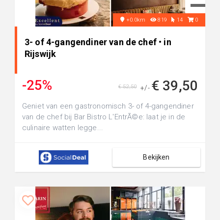
+0.0km
819
14
0
3- of 4-gangendiner van de chef • in
Rijswijk
-25%
€ 39,50
€ 52,50
+/-
Geniet van een gastronomisch 3- of 4-gangendiner
van de chef bij Bar Bistro L'EntrÃ©e: laat je in de
culinaire watten legge...
Bekijken