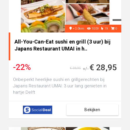
+0.0km
1009
19
0
All-You-Can-Eat sushi en grill (3 uur) bij
Japans Restaurant UMAI in h..
-22%
€ 28,95
€ 36,95
+/-
Onbeperkt heerlijke sushi en grillgerechten bij
Japans Restaurant UMAI: 3 uur lang genieten in
hartje Delft
Bekijken