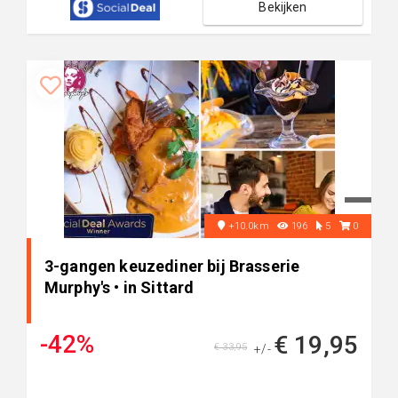
Bekijken
+10.0km
196
5
0
3-gangen keuzediner bij Brasserie
Murphy's • in Sittard
-42%
€ 19,95
€ 33,95
+/-