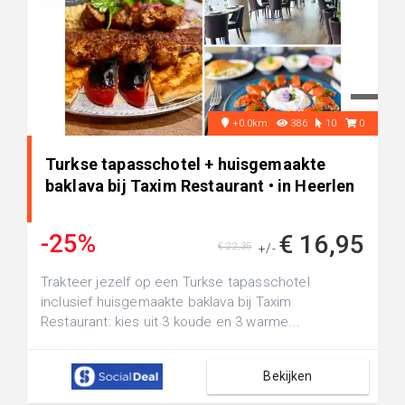
+0.0km
386
10
0
Turkse tapasschotel + huisgemaakte
baklava bij Taxim Restaurant • in Heerlen
-25%
€ 16,95
€ 22,35
+/-
Trakteer jezelf op een Turkse tapasschotel
inclusief huisgemaakte baklava bij Taxim
Restaurant: kies uit 3 koude en 3 warme...
Bekijken