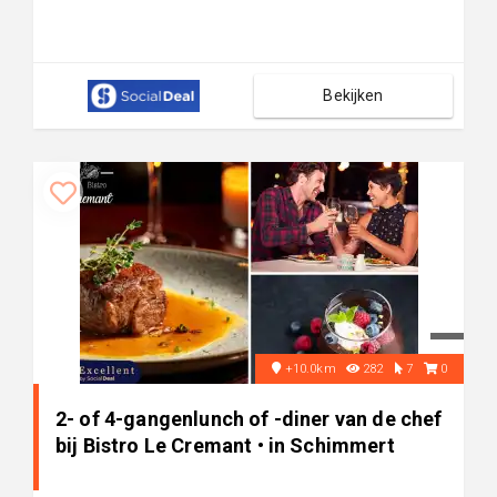
Bekijken
+10.0km
282
7
0
2- of 4-gangenlunch of -diner van de chef
bij Bistro Le Cremant • in Schimmert