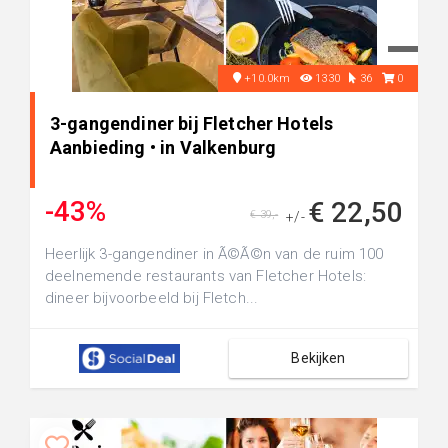
+10.0km
1330
36
0
3-gangendiner bij Fletcher Hotels
Aanbieding • in Valkenburg
-43%
€ 22,50
€ 39,-
+/-
Heerlijk 3-gangendiner in Ã©Ã©n van de ruim 100
deelnemende restaurants van Fletcher Hotels:
dineer bijvoorbeeld bij Fletch...
Bekijken