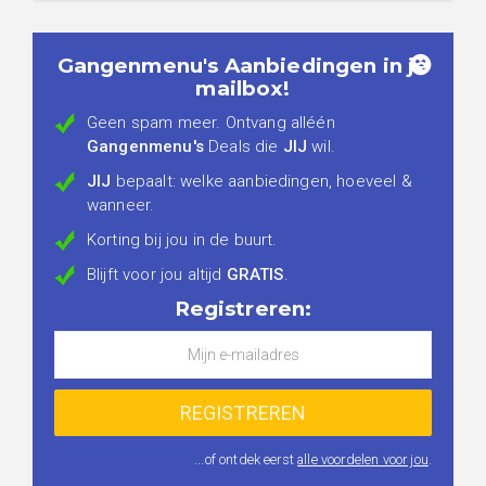
Gangenmenu's Aanbiedingen in je
mailbox!
Geen spam meer. Ontvang alléén
Gangenmenu's
Deals die
JIJ
wil.
JIJ
bepaalt: welke aanbiedingen, hoeveel &
wanneer.
Korting bij jou in de buurt.
Blijft voor jou altijd
GRATIS
.
Registreren:
...of ontdek eerst
alle voordelen voor jou
.