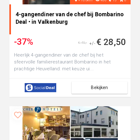
+10.0km
480
13
0
4-gangendiner van de chef bij Bombarino
Deal • in Valkenburg
-37%
€ 28,50
€ 45,-
+/-
Heerlijk 4-gangendiner van de chef bij het
sfeervolle familierestaurant Bombarino in het
prachtige Heuvelland: met keuze ui...
Bekijken