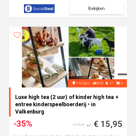
Bekijken
+10.0km
855
17
0
Luxe high tea (2 uur) of kinder high tea +
entree kinderspeelboerderij • in
Valkenburg
-35%
€ 15,95
€ 24,50
+/-