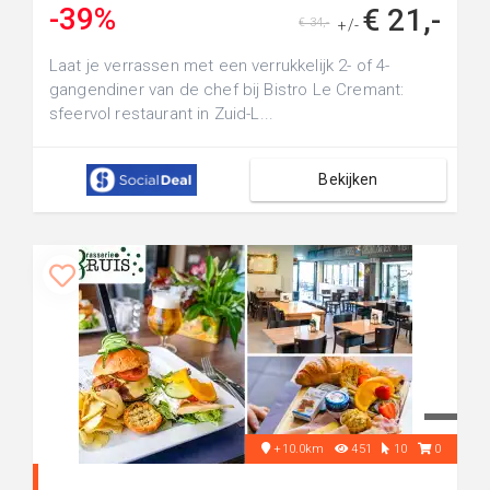
-39%
€ 21,-
€ 34,-
+/-
Laat je verrassen met een verrukkelijk 2- of 4-
gangendiner van de chef bij Bistro Le Cremant:
sfeervol restaurant in Zuid-L...
Bekijken
+10.0km
451
10
0