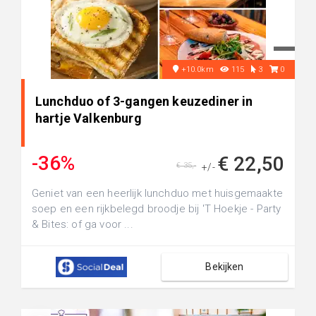
+10.0km
115
3
0
Lunchduo of 3-gangen keuzediner in
hartje Valkenburg
-36%
€ 22,50
€ 35,-
+/-
Geniet van een heerlijk lunchduo met huisgemaakte
soep en een rijkbelegd broodje bij 'T Hoekje - Party
& Bites: of ga voor ...
Bekijken