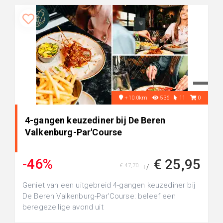
+10.0km
536
11
0
4-gangen keuzediner bij De Beren
Valkenburg-Par'Course
-46%
€ 25,95
€ 47,70
+/-
Geniet van een uitgebreid 4-gangen keuzediner bij
De Beren Valkenburg-Par'Course: beleef een
beregezellige avond uit