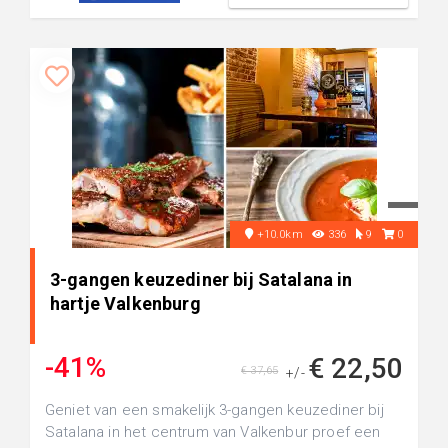
+10.0km
336
9
0
3-gangen keuzediner bij Satalana in
hartje Valkenburg
-41%
€ 22,50
€ 37,65
+/-
Geniet van een smakelijk 3-gangen keuzediner bij
Satalana in het centrum van Valkenbur proef een