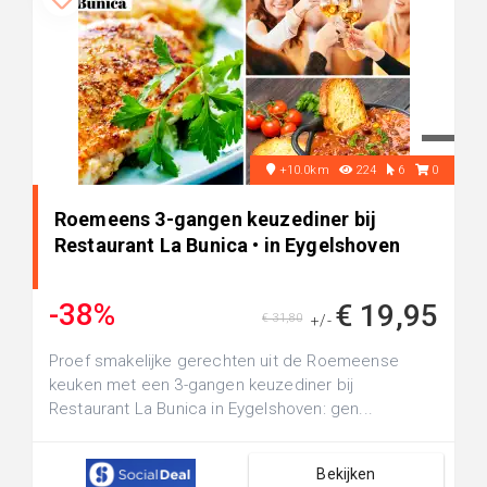
+10.0km
224
6
0
Roemeens 3-gangen keuzediner bij
Restaurant La Bunica • in Eygelshoven
-38%
€ 19,95
€ 31,80
+/-
Proef smakelijke gerechten uit de Roemeense
keuken met een 3-gangen keuzediner bij
Restaurant La Bunica in Eygelshoven: gen...
Bekijken