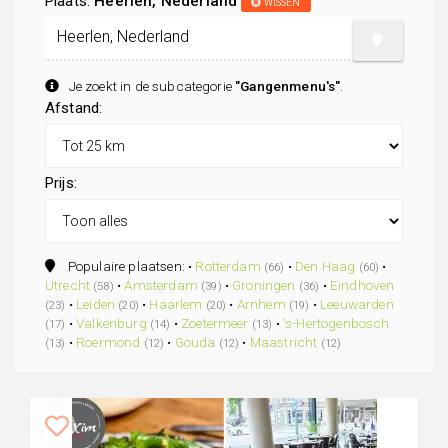
Plaats:
Heerlen, Nederland
WISSEN
Je zoekt in de subcategorie
"Gangenmenu's"
.
Afstand:
Prijs:
Populaire plaatsen: •
Rotterdam
•
Den Haag
•
(66)
(60)
Utrecht
•
Amsterdam
•
Groningen
•
Eindhoven
(58)
(39)
(36)
•
Leiden
•
Haarlem
•
Arnhem
•
Leeuwarden
(23)
(20)
(20)
(19)
•
Valkenburg
•
Zoetermeer
•
's-Hertogenbosch
(17)
(14)
(13)
•
Roermond
•
Gouda
•
Maastricht
(13)
(12)
(12)
(12)