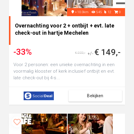
+10.0km
545
12
0
Overnachting voor 2 + ontbijt + evt. late
check-out in hartje Mechelen
-33%
€ 149,-
€ 222,-
+/-
Voor 2 personen: een unieke overnachting in een
voormalig klooster of kerk inclusief ontbijt en evt.
late check-out bij 4-s...
Bekijken