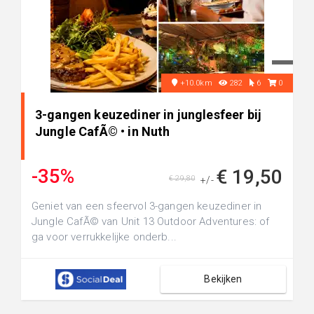
+10.0km
282
6
0
3-gangen keuzediner in junglesfeer bij
Jungle CafÃ© • in Nuth
-35%
€ 19,50
€ 29,80
+/-
Geniet van een sfeervol 3-gangen keuzediner in
Jungle CafÃ© van Unit 13 Outdoor Adventures: of
ga voor verrukkelijke onderb...
Bekijken