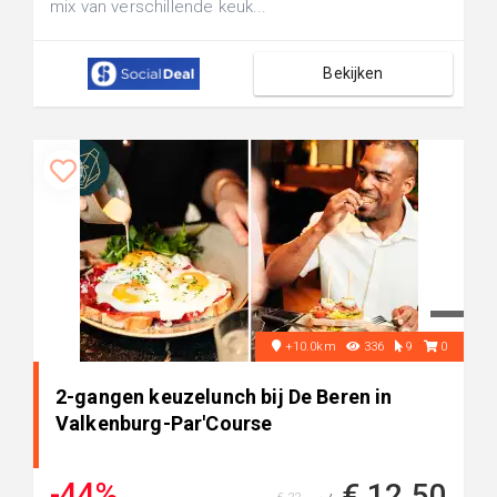
mix van verschillende keuk...
Bekijken
+10.0km
336
9
0
2-gangen keuzelunch bij De Beren in
Valkenburg-Par'Course
-44%
€ 12,50