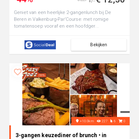
€ 22,-
+/-
Geniet van een heerlijke 2-gangenlunch bij De
Beren in Valkenburg-Par'Course: met romige
tomatensoep vooraf en een hoofdger...
Bekijken
+10.0km
227
6
0
3-gangen keuzediner of brunch • in