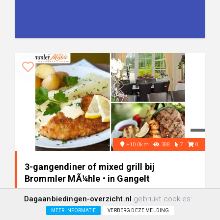
+10.0km
388
7
0
3-gangendiner of mixed grill bij
Brommler MÃ¼hle • in Gangelt
Dagaanbiedingen-overzicht.nl
gebruikt cookies:
-28%
€ 19,90
MEER INFORMATIE
VERBERG DEZE MELDING
€ 27,50
+/-