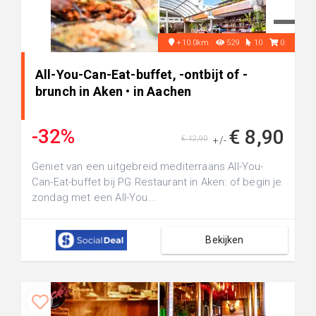
+10.0km
529
10
0
All-You-Can-Eat-buffet, -ontbijt of -
brunch in Aken • in Aachen
-32%
€ 8,90
€ 12,90
+/-
Geniet van een uitgebreid mediterraans All-You-
Can-Eat-buffet bij PG Restaurant in Aken: of begin je
zondag met een All-You...
Bekijken