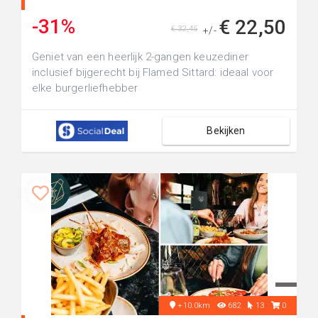
-31%
€ 22,50
€ 32,45
+/-
Geniet van een heerlijk 2-gangen keuzediner
inclusief bijgerecht bij Flamed Sittard: ideaal voor
elke burgerliefhebber
Bekijken
+10.0km
682
13
0