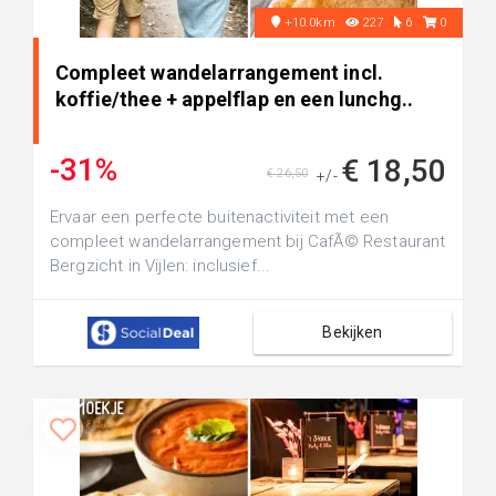
+10.0km
227
6
0
Compleet wandelarrangement incl.
koffie/thee + appelflap en een lunchg..
-31%
€ 18,50
€ 26,50
+/-
Ervaar een perfecte buitenactiviteit met een
compleet wandelarrangement bij CafÃ© Restaurant
Bergzicht in Vijlen: inclusief...
Bekijken