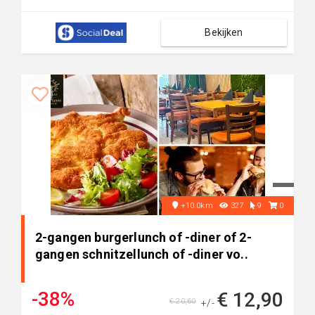
Bekijken
+10.0km
327
9
0
2-gangen burgerlunch of -diner of 2-
gangen schnitzellunch of -diner vo..
-38%
€ 12,90
€ 20,60
+/-