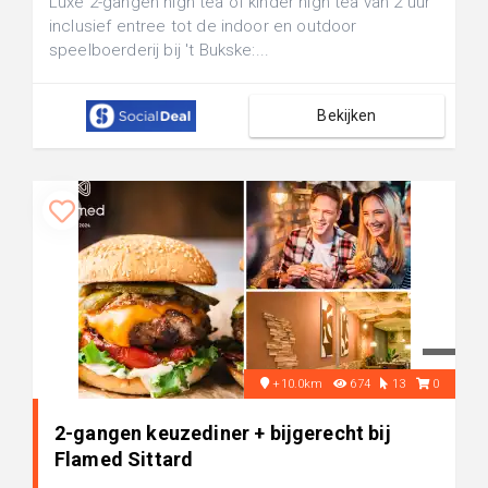
Luxe 2-gangen high tea of kinder high tea van 2 uur
inclusief entree tot de indoor en outdoor
speelboerderij bij 't Bukske:...
Bekijken
+10.0km
674
13
0
2-gangen keuzediner + bijgerecht bij
Flamed Sittard