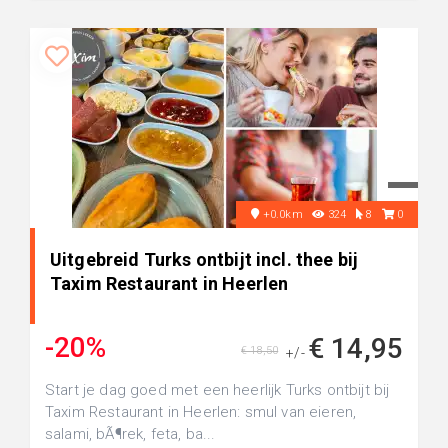
+0.0km
324
8
0
Uitgebreid Turks ontbijt incl. thee bij
Taxim Restaurant in Heerlen
-20%
€ 14,95
€ 18,50
+/-
Start je dag goed met een heerlijk Turks ontbijt bij
Taxim Restaurant in Heerlen: smul van eieren,
salami, bÃ¶rek, feta, ba...