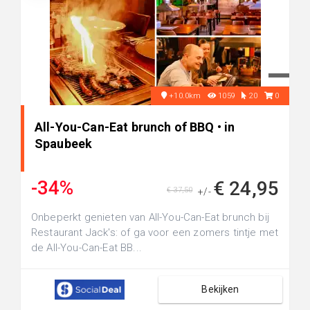
+10.0km
1059
20
0
All-You-Can-Eat brunch of BBQ • in
Spaubeek
-34%
€ 24,95
€ 37,50
+/-
Onbeperkt genieten van All-You-Can-Eat brunch bij
Restaurant Jack's: of ga voor een zomers tintje met
de All-You-Can-Eat BB...
Bekijken