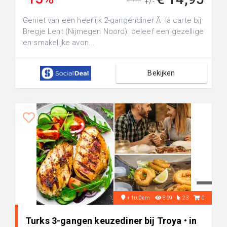
€ 17,-
+/-
Geniet van een heerlijk 2-gangendiner Ã la carte bij
Bregje Lent (Nijmegen Noord): beleef een gezellige
en smakelijke avon...
Bekijken
+10.0km
869
23
0
Turks 3-gangen keuzediner bij Troya • in