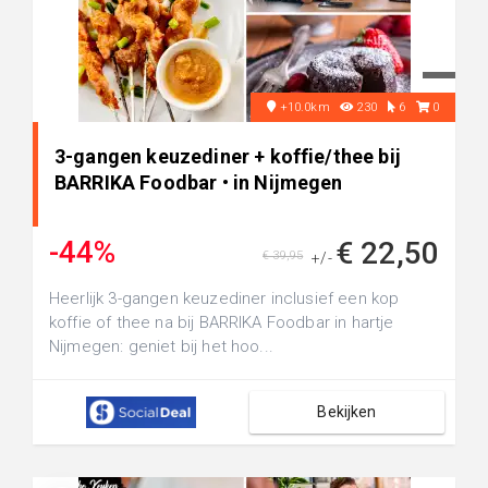
+10.0km
230
6
0
3-gangen keuzediner + koffie/thee bij
BARRIKA Foodbar • in Nijmegen
-44%
€ 22,50
€ 39,95
+/-
Heerlijk 3-gangen keuzediner inclusief een kop
koffie of thee na bij BARRIKA Foodbar in hartje
Nijmegen: geniet bij het hoo...
Bekijken