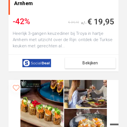
Arnhem
-42%
€ 19,95
€ 34,10
+/-
Heerlijk 3-gangen keuzediner bij Troya in hartje
Arnhem met uitzicht over de Rijn: ontdek de Turkse
keuken met gerechten al...
Bekijken