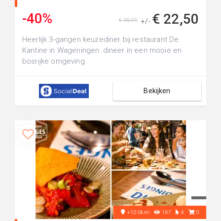
-40%
€ 22,50
€ 36,95
+/-
Heerlijk 3-gangen keuzediner bij restaurant De
Kantine in Wageningen: dineer in een mooie en
bosrijke omgeving
Bekijken
+10.0km
167
4
0