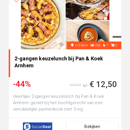
+10.0km
259
7
0
2-gangen keuzelunch bij Pan & Koek
Arnhem
-44%
€ 12,50
€ 22,20
+/-
Heerlijke 2-gangen keuzelunch bij Pan & Koek
Arnhem: geniet bij het hoofdgerecht van een
verrukkelijke pannenkoek met 3 ing...
Bekijken