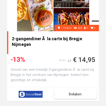
+10.0km
364
9
0
2-gangendiner Ã la carte bij Bregje
Nijmegen
-13%
€ 14,95
€ 17,-
+/-
Geniet van een heerlijk 2-gangendiner Ã la carte bij
Bregje in het centrum van Nijmegen: beleef een
gezellige en smakelijk...
Bekijken