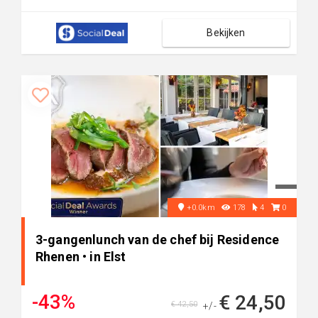
Bekijken
+0.0km
178
4
0
3-gangenlunch van de chef bij Residence
Rhenen • in Elst
-43%
€ 24,50
€ 42,50
+/-