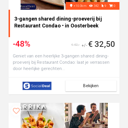
+10.0km
342
9
0
3-gangen shared dining-proeverij bij
Restaurant Condao • in Oosterbeek
-48%
€ 32,50
€ 62,-
+/-
Geniet van een heerlijke 3-gangen shared dining-
proeverij bij Restaurant Condao: laat je verrassen
door heerlijke gerechten...
Bekijken