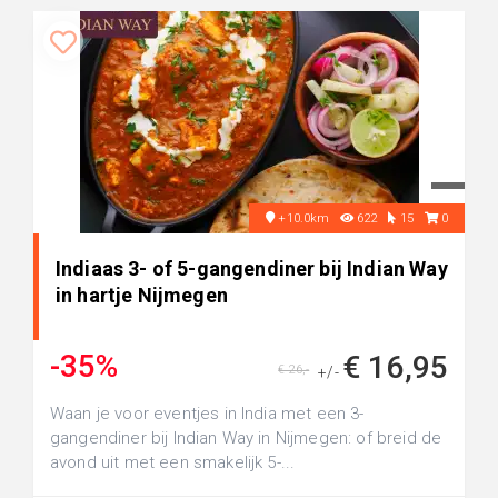
+10.0km
622
15
0
Indiaas 3- of 5-gangendiner bij Indian Way
in hartje Nijmegen
-35%
€ 16,95
€ 26,-
+/-
Waan je voor eventjes in India met een 3-
gangendiner bij Indian Way in Nijmegen: of breid de
avond uit met een smakelijk 5-...