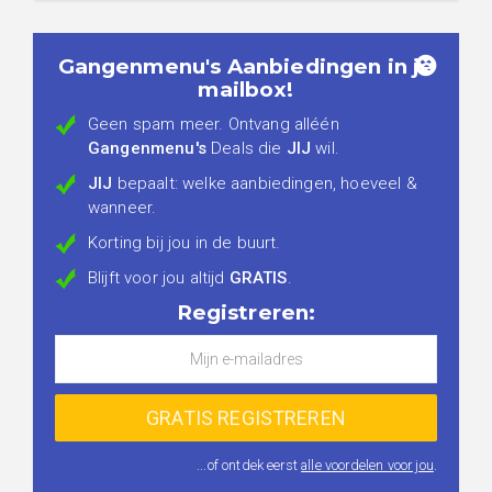
Gangenmenu's Aanbiedingen in je
mailbox!
Geen spam meer. Ontvang alléén
Gangenmenu's
Deals die
JIJ
wil.
JIJ
bepaalt: welke aanbiedingen, hoeveel &
wanneer.
Korting bij jou in de buurt.
Blijft voor jou altijd
GRATIS
.
Registreren:
...of ontdek eerst
alle voordelen voor jou
.