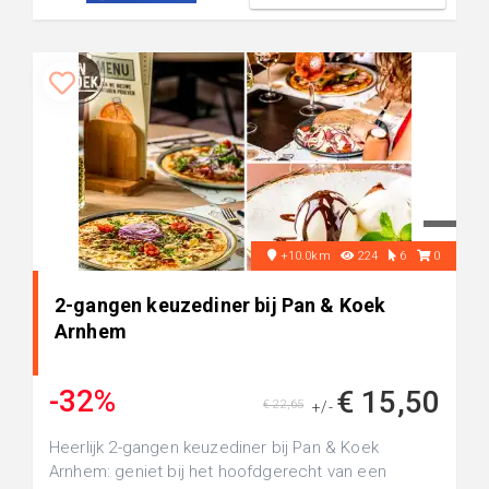
+10.0km
224
6
0
2-gangen keuzediner bij Pan & Koek
Arnhem
-32%
€ 15,50
€ 22,65
+/-
Heerlijk 2-gangen keuzediner bij Pan & Koek
Arnhem: geniet bij het hoofdgerecht van een