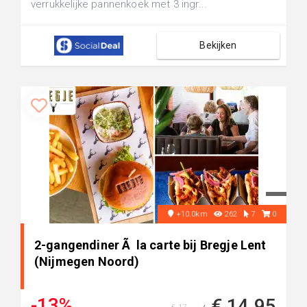
verrukkelijke pannenkoek met 3 ingr...
Bekijken
+10.0km
262
7
0
2-gangendiner Ã la carte bij Bregje Lent
(Nijmegen Noord)
-13%
€ 14,95