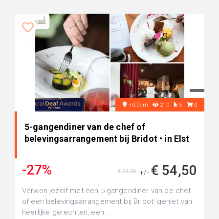
+0.0km
210
5
0
5-gangendiner van de chef of
belevingsarrangement bij Bridot • in Elst
-27%
€ 54,50
€ 74,50
+/-
Verwen jezelf met een 5-gangendiner van de chef
of een belevingsarrangement bij Bridot: geniet van
heerlijke gerechten, een...