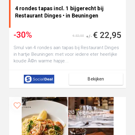
4 rondes tapas incl. 1 bijgerecht bij
Restaurant Dinges • in Beuningen
-30%
€ 22,95
€ 32,50
+/-
Smul van 4 rondes aan tapas bij Restaurant Dinges
in hartje Beuningen: met voor iedere eter heerlijke
koude Ã©n warme hapje...
Bekijken