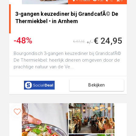
+10.0km
438
12
0
3-gangen keuzediner bij GrandcafÃ© De
Thermiekbel • in Arnhem
-48%
€ 24,95
€ 47,15
+/-
Bourgondisch 3-gangen keuzediner bij GrandcafÃ©
De Thermiekbel: heerlijk dineren omgeven door de
prachtige natuur van de Ve...
Bekijken