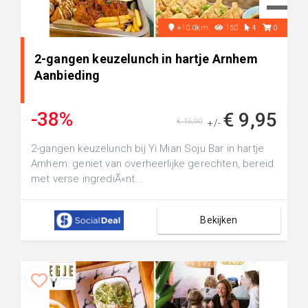
+10.0km
160
4
0
2-gangen keuzelunch in hartje Arnhem
Aanbieding
-38%
€ 9,95
€ 15,90
+/-
2-gangen keuzelunch bij Yi Mian Soju Bar in hartje
Arnhem: geniet van overheerlijke gerechten, bereid
met verse ingrediÃ«nt...
Bekijken