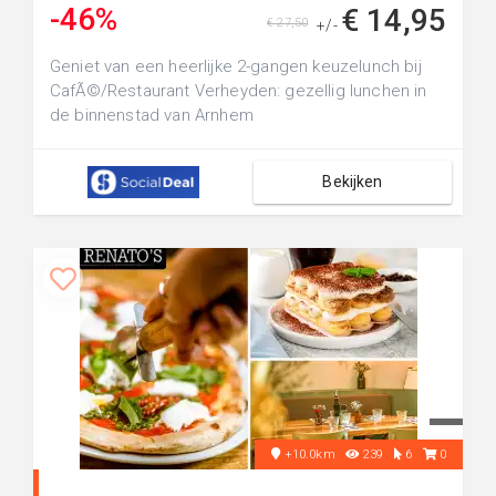
-46%
€ 14,95
€ 27,50
+/-
Geniet van een heerlijke 2-gangen keuzelunch bij
CafÃ©/Restaurant Verheyden: gezellig lunchen in
de binnenstad van Arnhem
Bekijken
+10.0km
239
6
0