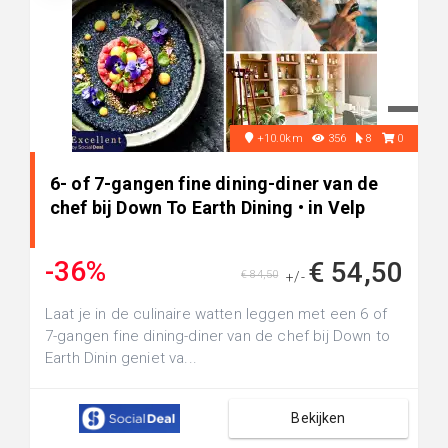
+10.0km
356
8
0
6- of 7-gangen fine dining-diner van de
chef bij Down To Earth Dining • in Velp
-36%
€ 54,50
€ 84,50
+/-
Laat je in de culinaire watten leggen met een 6 of
7-gangen fine dining-diner van de chef bij Down to
Earth Dinin geniet va...
Bekijken