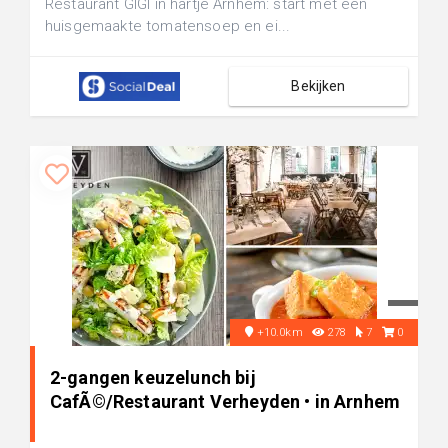
Restaurant GIGI in hartje Arnhem: start met een
huisgemaakte tomatensoep en ei...
Bekijken
+10.0km
278
7
0
2-gangen keuzelunch bij
CafÃ©/Restaurant Verheyden • in Arnhem