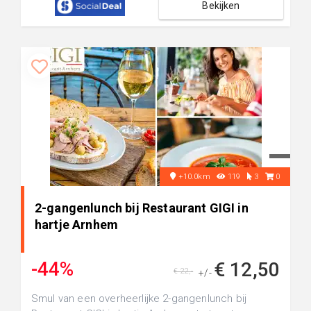
Bekijken
+10.0km
119
3
0
2-gangenlunch bij Restaurant GIGI in
hartje Arnhem
-44%
€ 12,50
€ 22,-
+/-
Smul van een overheerlijke 2-gangenlunch bij