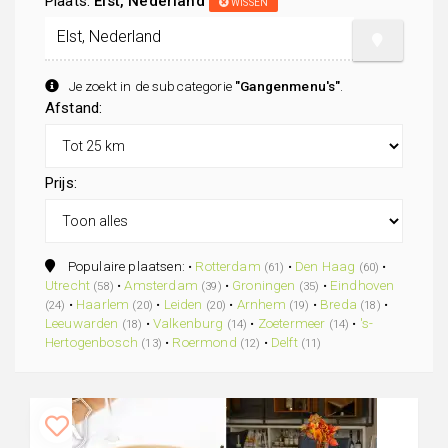
Plaats:
Elst, Nederland
WISSEN
Je zoekt in de subcategorie
"Gangenmenu's"
.
Afstand:
Prijs:
Populaire plaatsen: •
Rotterdam
•
Den Haag
•
(61)
(60)
Utrecht
•
Amsterdam
•
Groningen
•
Eindhoven
(58)
(39)
(35)
•
Haarlem
•
Leiden
•
Arnhem
•
Breda
•
(24)
(20)
(20)
(19)
(18)
Leeuwarden
•
Valkenburg
•
Zoetermeer
•
's-
(18)
(14)
(14)
Hertogenbosch
•
Roermond
•
Delft
(13)
(12)
(11)