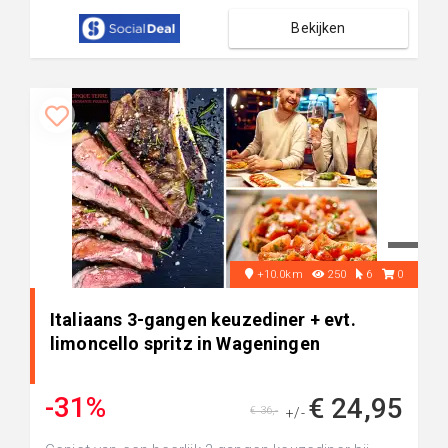
Bekijken
+10.0km
250
6
0
Italiaans 3-gangen keuzediner + evt.
limoncello spritz in Wageningen
-31%
€ 24,95
€ 36,-
+/-