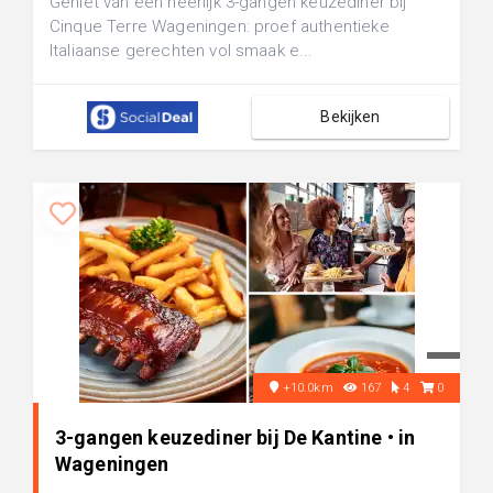
Geniet van een heerlijk 3-gangen keuzediner bij
Cinque Terre Wageningen: proef authentieke
Italiaanse gerechten vol smaak e...
Bekijken
+10.0km
167
4
0
3-gangen keuzediner bij De Kantine • in
Wageningen