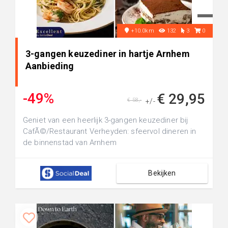
+10.0km
132
3
0
3-gangen keuzediner in hartje Arnhem
Aanbieding
-49%
€ 29,95
€ 58,-
+/-
Geniet van een heerlijk 3-gangen keuzediner bij
CafÃ©/Restaurant Verheyden: sfeervol dineren in
de binnenstad van Arnhem
Bekijken