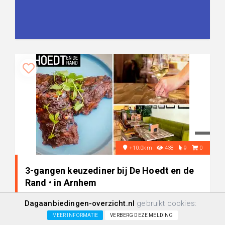
+10.0km
438
9
0
3-gangen keuzediner bij De Hoedt en de
Rand • in Arnhem
Dagaanbiedingen-overzicht.nl
gebruikt cookies:
-46%
€ 22,50
MEER INFORMATIE
VERBERG DEZE MELDING
€ 41,30
+/-