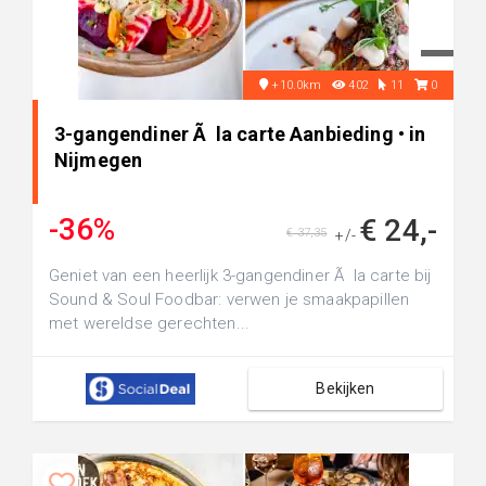
+10.0km
402
11
0
3-gangendiner Ã la carte Aanbieding • in
Nijmegen
-36%
€ 24,-
€ 37,35
+/-
Geniet van een heerlijk 3-gangendiner Ã la carte bij
Sound & Soul Foodbar: verwen je smaakpapillen
met wereldse gerechten...
Bekijken