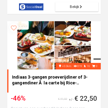
Bekijk
+0.0km
819
16
0
Indiaas 3-gangen proeverijdiner of 3-
gangendiner Ã la carte bij Rice-..
-46%
€ 22,50
€ 41,50
+/-