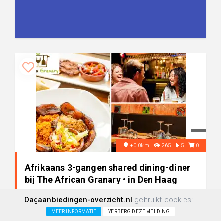
+0.0km
265
5
0
Afrikaans 3-gangen shared dining-diner
bij The African Granary • in Den Haag
Dagaanbiedingen-overzicht.nl
gebruikt cookies:
-38%
€ 24,50
MEER INFORMATIE
VERBERG DEZE MELDING
€ 39,50
+/-