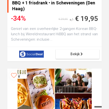
BBQ + 1 frisdrank • in Scheveningen (Den
Haag)
-34%
€ 19,95
€ 29,95
+/-
Geniet van een overheerlijke 2-gangen Korean BBQ-
lunch bij Wereldrestaurant HiBBQ aan het strand van
Scheveningen: inclusie...
Bekijk