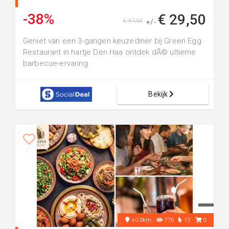
-38%
€ 29,50
€ 47,50
+/-
Geniet van een 3-gangen keuzediner bij Green Egg
Restaurant in hartje Den Haa ontdek dÃ© ultieme
barbecue-ervaring
Bekijk
+0.0km
776
15
0