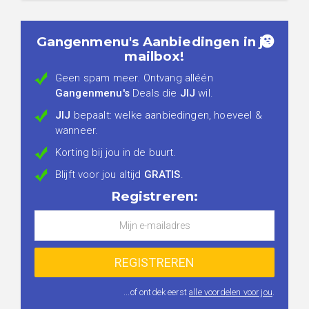
Gangenmenu's Aanbiedingen in je
mailbox!
Geen spam meer. Ontvang alléén
Gangenmenu's
Deals die
JIJ
wil.
JIJ
bepaalt: welke aanbiedingen, hoeveel &
wanneer.
Korting bij jou in de buurt.
Blijft voor jou altijd
GRATIS
.
Registreren:
...of ontdek eerst
alle voordelen voor jou
.