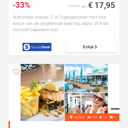
-33%
€ 17,95
€ 26,55
+/-
Authentiek Indiaas 2- of 3-gangendiner met vrije
keuze van de uitgebreide kaart bij Jaipur of India:
inclusief papadam met ...
Bekijk
+0.0km
763
15
0