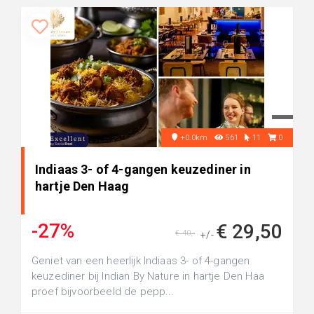
+0.0km
561
11
0
Indiaas 3- of 4-gangen keuzediner in
hartje Den Haag
-27%
€ 29,50
€ 40,-
+/-
Geniet van een heerlijk Indiaas 3- of 4-gangen
keuzediner bij Indian By Nature in hartje Den Haa
proef bijvoorbeeld de pepp...