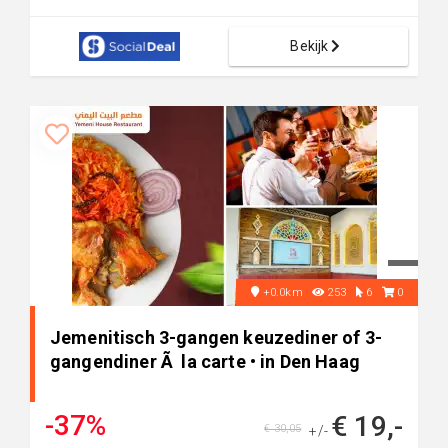
Bekijk
+0.0km
253
6
0
Jemenitisch 3-gangen keuzediner of 3-
gangendiner Ã la carte • in Den Haag
-37%
€ 19,-
€ 30,05
+/-