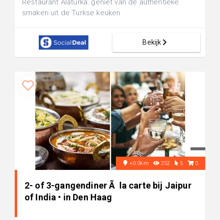
Restaurant Alaturka: geniet van de authentieke
smaken uit de Turkse keuken
Bekijk
+0.0km
252
5
0
2- of 3-gangendiner Ã la carte bij Jaipur
of India • in Den Haag