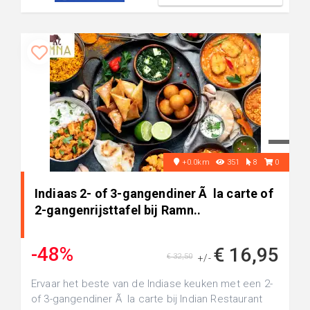
+0.0km
351
8
0
Indiaas 2- of 3-gangendiner Ã la carte of
2-gangenrijsttafel bij Ramn..
-48%
€ 16,95
€ 32,50
+/-
Ervaar het beste van de Indiase keuken met een 2-
of 3-gangendiner Ã la carte bij Indian Restaurant