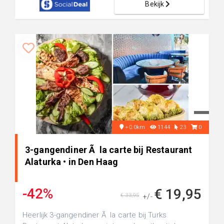
Bekijk
+0.0km
1144
23
0
3-gangendiner Ã la carte bij Restaurant
Alaturka • in Den Haag
-42%
€ 19,95
€ 33,95
+/-
Heerlijk 3-gangendiner Ã la carte bij Turks