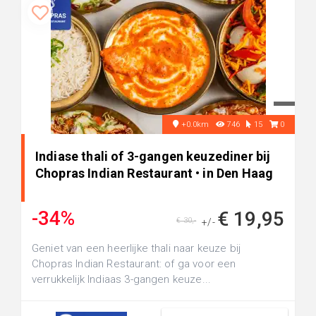
+0.0km
746
15
0
Indiase thali of 3-gangen keuzediner bij
Chopras Indian Restaurant • in Den Haag
-34%
€ 19,95
€ 30,-
+/-
Geniet van een heerlijke thali naar keuze bij
Chopras Indian Restaurant: of ga voor een
verrukkelijk Indiaas 3-gangen keuze...