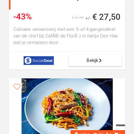
-43%
€ 27,50
€ 47,50
+/-
Culinaire verwennerij met een 3- of 4-gangendiner
van de chef bij CafÃ© de FlorÃ¨z in hartje Den Haa
laat je verrassen door...
Bekijk