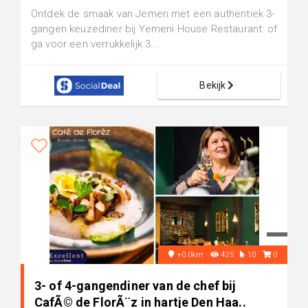
Ontdek de smaak van Jemen met een authentiek 3-
gangen keuzediner bij Yemeni House Restaurant: of
ga voor een verrukkelijk 3...
Bekijk
+0.0km
425
10
0
3- of 4-gangendiner van de chef bij
CafÃ© de FlorÃ¨z in hartje Den Haa..