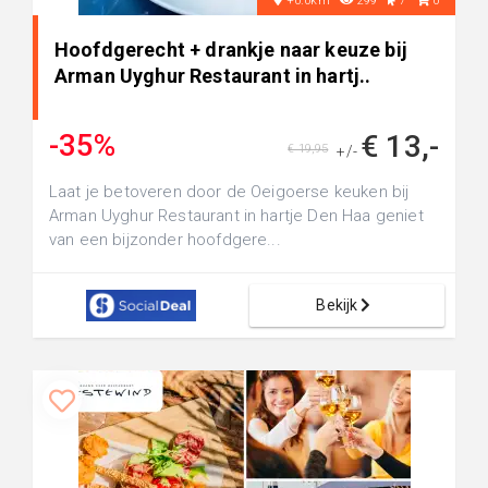
+0.0km
299
7
0
Hoofdgerecht + drankje naar keuze bij
Arman Uyghur Restaurant in hartj..
-35%
€ 13,-
€ 19,95
+/-
Laat je betoveren door de Oeigoerse keuken bij
Arman Uyghur Restaurant in hartje Den Haa geniet
van een bijzonder hoofdgere...
Bekijk