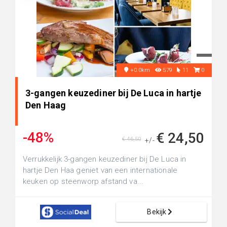
+0.0km
579
11
0
3-gangen keuzediner bij De Luca in hartje
Den Haag
-48%
€ 24,50
€ 46,50
+/-
Verrukkelijk 3-gangen keuzediner bij De Luca in
hartje Den Haa geniet van een internationale
keuken op steenworp afstand va...
Bekijk