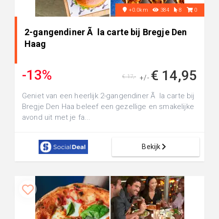
+0.0km
384
8
0
2-gangendiner Ã la carte bij Bregje Den
Haag
-13%
€ 14,95
€ 17,-
+/-
Geniet van een heerlijk 2-gangendiner Ã la carte bij
Bregje Den Haa beleef een gezellige en smakelijke
avond uit met je fa...
Bekijk