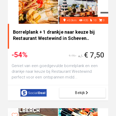
+0.0km
435
10
0
Borrelplank + 1 drankje naar keuze bij
Restaurant Westewind in Scheven..
-54%
€ 7,50
€ 16,-
+/-
Geniet van een goedgevulde borrelplank en een
drankje naar keuze bij Restaurant Westewind:
perfect voor een ontspannen midd...
Bekijk