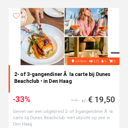
+0.0km
215
6
0
2- of 3-gangendiner Ã la carte bij Dunes
Beachclub • in Den Haag
-33%
€ 19,50
€ 29,-
+/-
Geniet van een uitgebreid 2- of 3-gangendiner Ã la
carte bij Dunes Beachclub: met uitzicht op zee in
Den Haag