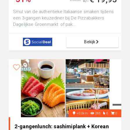
€ 39,95
+/-
Smul van de authentieke Italiaanse smaken tijdens
een 3-gangen keuzediner bij De Pizzabakkers
Dagelijkse Groenmarkt: of pak...
Bekijk
+0.0km
286
6
0
2-gangenlunch: sashimiplank + Korean