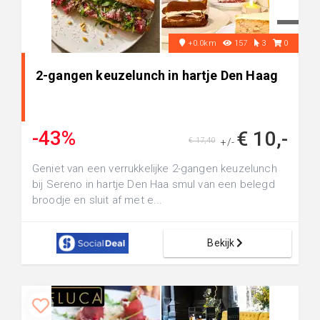
+0.0km
157
3
0
2-gangen keuzelunch in hartje Den Haag
-43%
€ 10,-
€ 17,40
+/-
Geniet van een verrukkelijke 2-gangen keuzelunch
bij Sereno in hartje Den Haa smul van een belegd
broodje en sluit af met e...
Bekijk