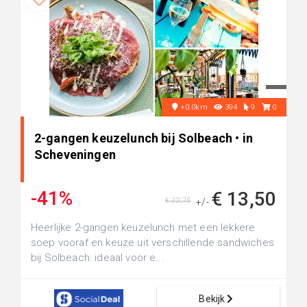
+0.0km
394
9
0
2-gangen keuzelunch bij Solbeach • in
Scheveningen
-41%
€ 13,50
€ 22,75
+/-
Heerlijke 2-gangen keuzelunch met een lekkere
soep vooraf en keuze uit verschillende sandwiches
bij Solbeach: ideaal voor e...
Bekijk