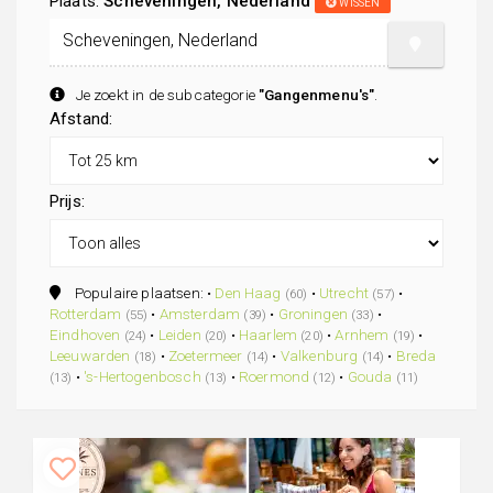
Plaats:
Scheveningen, Nederland
WISSEN
Je zoekt in de subcategorie
"Gangenmenu's"
.
Afstand:
Prijs:
Populaire plaatsen: •
Den Haag
•
Utrecht
•
(60)
(57)
Rotterdam
•
Amsterdam
•
Groningen
•
(55)
(39)
(33)
Eindhoven
•
Leiden
•
Haarlem
•
Arnhem
•
(24)
(20)
(20)
(19)
Leeuwarden
•
Zoetermeer
•
Valkenburg
•
Breda
(18)
(14)
(14)
•
's-Hertogenbosch
•
Roermond
•
Gouda
(13)
(13)
(12)
(11)