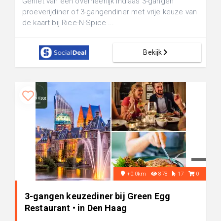
Geniet van een overheerlijk Indiaas 3-gangen
proeverijdiner of 3-gangendiner met vrije keuze van
de kaart bij Rice-N-Spice ...
Bekijk
+0.0km
878
17
0
3-gangen keuzediner bij Green Egg
Restaurant • in Den Haag