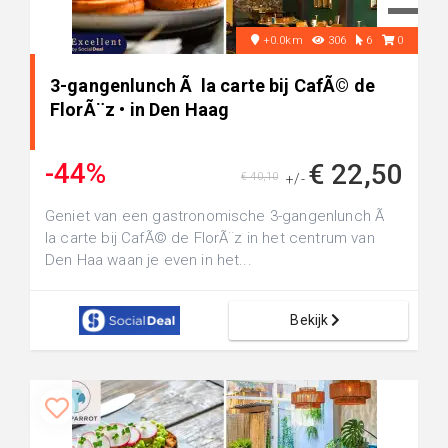
+0.0km
306
6
0
3-gangenlunch Ã la carte bij CafÃ© de
FlorÃ¨z • in Den Haag
-44%
€ 22,50
€ 40,10
+/-
Geniet van een gastronomische 3-gangenlunch Ã
la carte bij CafÃ© de FlorÃ¨z in het centrum van
Den Haa waan je even in het...
Bekijk