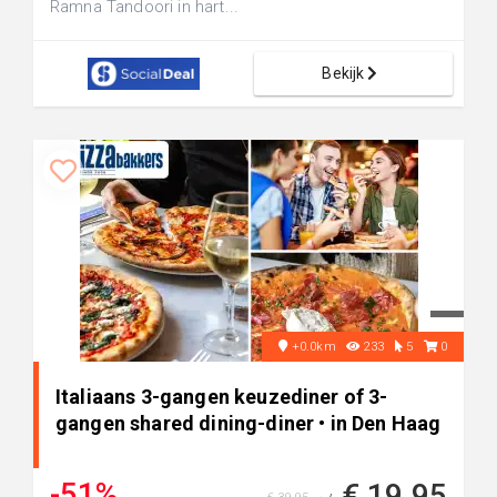
Ramna Tandoori in hart...
Bekijk
+0.0km
233
5
0
Italiaans 3-gangen keuzediner of 3-
gangen shared dining-diner • in Den Haag
-51%
€ 19,95