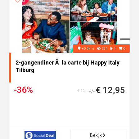
+0.0km
284
4
0
2-gangendiner Ã la carte bij Happy Italy
Tilburg
-36%
€ 12,95
€ 20,-
+/-
Bekijk