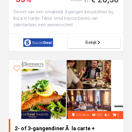
€ 39,30
+/-
Geniet van een smakelijk 3-gangen keuzediner bij
Ibiza in hartje Tilbur smul bijvoorbeeld van
zalmtartaar, een wienerschnit...
Bekijk
+10.0km
290
8
0
2- of 3-gangendiner Ã la carte +