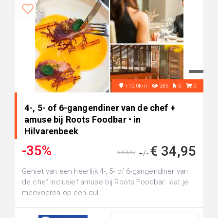
+10.0km
285
6
0
4-, 5- of 6-gangendiner van de chef +
amuse bij Roots Foodbar • in
Hilvarenbeek
-35%
€ 34,95
€ 53,50
+/-
Geniet van een heerlijk 4-, 5- of 6-gangendiner van
de chef inclusief amuse bij Roots Foodbar: laat je
meevoeren op een cul...