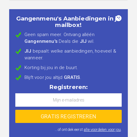
Gangenmenu's Aanbiedingen in je
mailbox!
Geen spam meer. Ontvang alléén
Gangenmenu's
Deals die
JIJ
wil.
JIJ
bepaalt: welke aanbiedingen, hoeveel &
wanneer.
Korting bij jou in de buurt.
Blijft voor jou altijd
GRATIS
.
Registreren:
...of ontdek eerst
alle voordelen voor jou
.