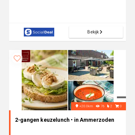
Bekijk
+20.0km
76
2
0
2-gangen keuzelunch • in Ammerzoden