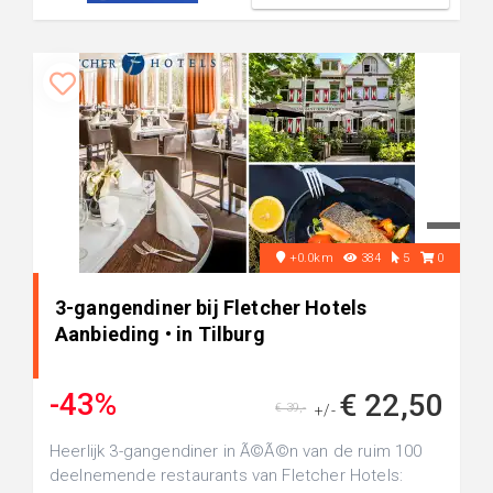
+0.0km
384
5
0
3-gangendiner bij Fletcher Hotels
Aanbieding • in Tilburg
-43%
€ 22,50
€ 39,-
+/-
Heerlijk 3-gangendiner in Ã©Ã©n van de ruim 100
deelnemende restaurants van Fletcher Hotels: