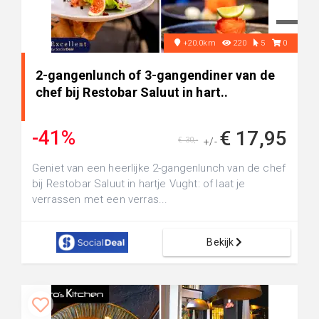
+20.0km
220
5
0
2-gangenlunch of 3-gangendiner van de
chef bij Restobar Saluut in hart..
-41%
€ 17,95
€ 30,-
+/-
Geniet van een heerlijke 2-gangenlunch van de chef
bij Restobar Saluut in hartje Vught: of laat je
verrassen met een verras...
Bekijk