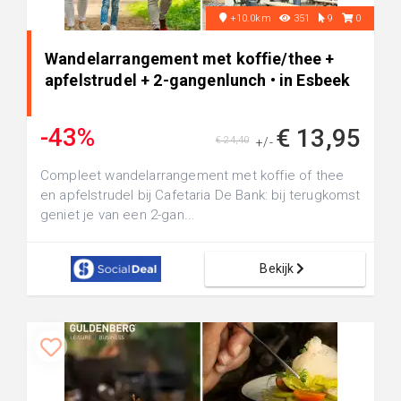
+10.0km
351
9
0
Wandelarrangement met koffie/thee +
apfelstrudel + 2-gangenlunch • in Esbeek
-43%
€ 13,95
€ 24,40
+/-
Compleet wandelarrangement met koffie of thee
en apfelstrudel bij Cafetaria De Bank: bij terugkomst
geniet je van een 2-gan...
Bekijk