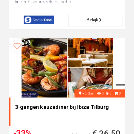
dineer bijvoorbeeld bij het pr...
Bekijk
+0.0km
3
0
0
3-gangen keuzediner bij Ibiza Tilburg
-33%
€ 26,50