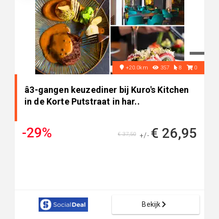
+20.0km
357
8
0
â3-gangen keuzediner bij Kuro's Kitchen
in de Korte Putstraat in har..
-29%
€ 26,95
€ 37,50
+/-
Bekijk