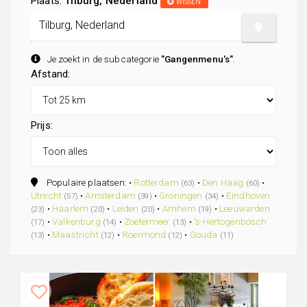
Plaats:
Tilburg, Nederland
WISSEN
Je zoekt in de subcategorie
"Gangenmenu's"
.
Afstand:
Prijs:
Populaire plaatsen: •
Rotterdam
•
Den Haag
•
(63)
(60)
Utrecht
•
Amsterdam
•
Groningen
•
Eindhoven
(57)
(39)
(34)
•
Haarlem
•
Leiden
•
Arnhem
•
Leeuwarden
(23)
(20)
(20)
(19)
•
Valkenburg
•
Zoetermeer
•
's-Hertogenbosch
(17)
(14)
(13)
•
Maastricht
•
Roermond
•
Gouda
(13)
(12)
(12)
(11)