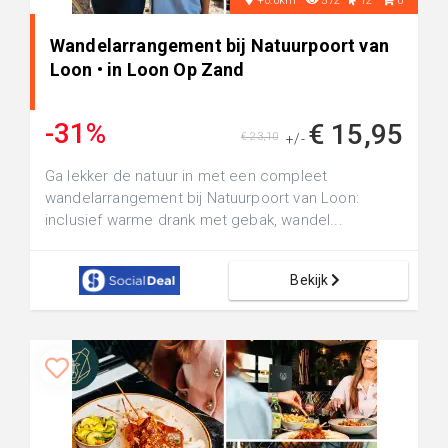
+0.0km
572
12
0
Wandelarrangement bij Natuurpoort van
Loon • in Loon Op Zand
-31%
€ 15,95
€ 23,10
+/-
Ga lekker de natuur in met een compleet
wandelarrangement bij Natuurpoort van Loon:
inclusief warme drank met gebak, wandel...
Bekijk