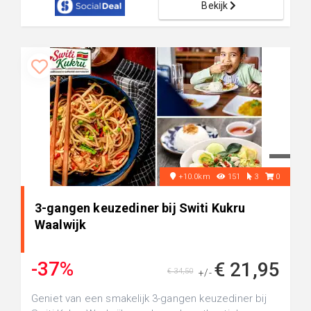
Bekijk
+10.0km
151
3
0
3-gangen keuzediner bij Switi Kukru
Waalwijk
-37%
€ 21,95
€ 34,50
+/-
Geniet van een smakelijk 3-gangen keuzediner bij