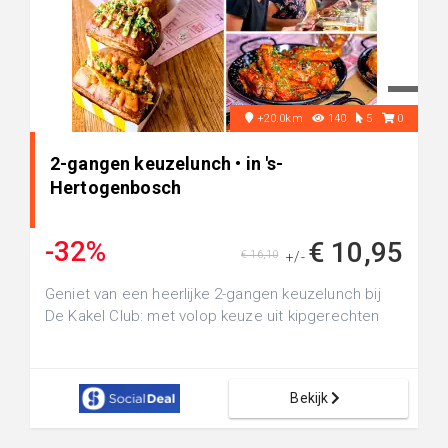
+20.0km
140
5
0
2-gangen keuzelunch • in 's-
Hertogenbosch
-32%
€ 10,95
€ 16,10
+/-
Geniet van een heerlijke 2-gangen keuzelunch bij
De Kakel Club: met volop keuze uit kipgerechten
Bekijk