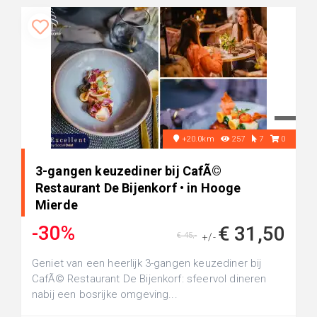
+20.0km
257
7
0
3-gangen keuzediner bij CafÃ©
Restaurant De Bijenkorf • in Hooge
Mierde
-30%
€ 31,50
€ 45,-
+/-
Geniet van een heerlijk 3-gangen keuzediner bij
CafÃ© Restaurant De Bijenkorf: sfeervol dineren
nabij een bosrijke omgeving...