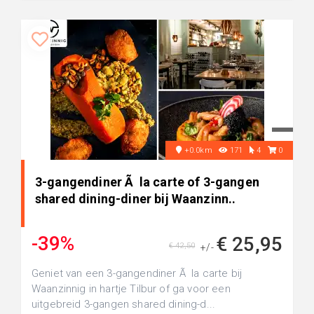
+0.0km
171
4
0
3-gangendiner Ã la carte of 3-gangen
shared dining-diner bij Waanzinn..
-39%
€ 25,95
€ 42,50
+/-
Geniet van een 3-gangendiner Ã la carte bij
Waanzinnig in hartje Tilbur of ga voor een
uitgebreid 3-gangen shared dining-d...