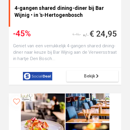
4-gangen shared dining-diner bij Bar
Wijnig • in 's-Hertogenbosch
-45%
€ 24,95
€ 45,-
+/-
Geniet van een verrukkelijk 4-gangen shared dining-
diner naar keuze bij Bar Wijnig aan de Verwersstraat
in hartje Den Bosch...
Bekijk