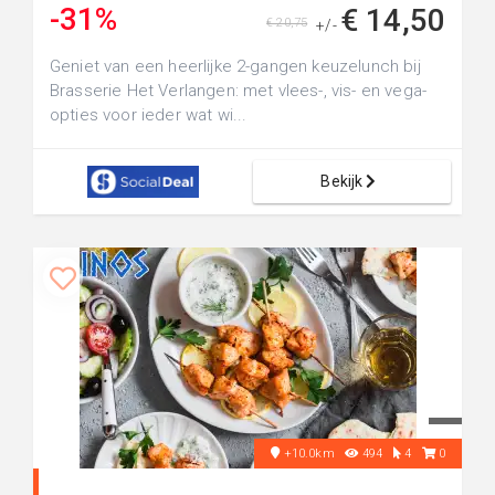
-31%
€ 14,50
€ 20,75
+/-
Geniet van een heerlijke 2-gangen keuzelunch bij
Brasserie Het Verlangen: met vlees-, vis- en vega-
opties voor ieder wat wi...
Bekijk
+10.0km
494
4
0