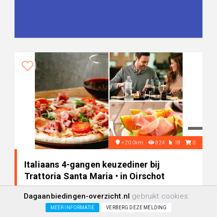
+20.0km
824
18
0
Italiaans 4-gangen keuzediner bij
Trattoria Santa Maria • in Oirschot
Dagaanbiedingen-overzicht.nl
gebruikt cookies:
-34%
€ 28,95
MEER INFORMATIE
VERBERG DEZE MELDING
€ 43,30
+/-