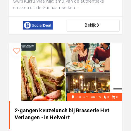
Switi Kukru Waalwijk: smul van de authentieke
smaken uit de Surinaamse keu...
Bekijk
+10.0km
159
3
0
2-gangen keuzelunch bij Brasserie Het
Verlangen • in Helvoirt