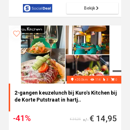
Bekijk
+20.0km
114
3
0
2-gangen keuzelunch bij Kuro's Kitchen bij
de Korte Putstraat in hartj..
-41%
€ 14,95
€ 25,25
+/-