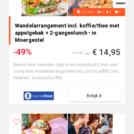
+10.0km
6
0
0
Wandelarrangement incl. koffie/thee met
appelgebak + 2-gangenlunch • in
Moergestel
-49%
€ 14,95
€ 28,80
+/-
Beleef een heerlijke dag in de buitenlucht met een
compleet wandelarrangement bij LunchcafÃ© Den
Heijkant: inclusief koffie...
Bekijk