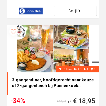
Bekijk
+0.0km
171
4
0
3-gangendiner, hoofdgerecht naar keuze
of 2-gangenlunch bij Pannenkoek..
-34%
€ 18,95
€ 28,45
+/-