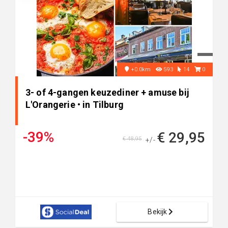
+0.0km
593
14
0
3- of 4-gangen keuzediner + amuse bij
L'Orangerie • in Tilburg
-39%
€ 29,95
€ 48,95
+/-
Bekijk