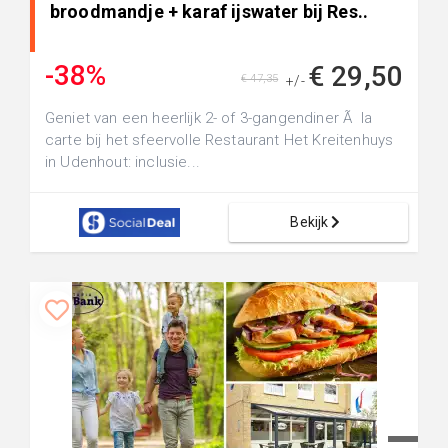
broodmandje + karaf ijswater bij Res..
-38%
€ 29,50
€ 47,35
+/-
Geniet van een heerlijk 2- of 3-gangendiner Ã la
carte bij het sfeervolle Restaurant Het Kreitenhuys
in Udenhout: inclusie...
Bekijk