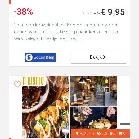
-38%
€ 9,95
€ 16,-
+/-
2-gangen keuzelunch bij Koetshuis Ammerzoden:
geniet van een heerlijke soep naar keuze en een
vers belegd broodje, een tost...
Bekijk
+20.0km
232
6
0