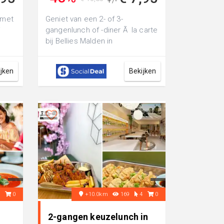
+/-
 met
Geniet van een 2- of 3-
j
gangenlunch of -diner Ã la carte
bij Bellies Malden in
echt
winkelcentrum Malden: proef
bijvoorbeeld de...
ijken
Bekijken
3
0
+10.0km
169
4
0
2-gangen keuzelunch in