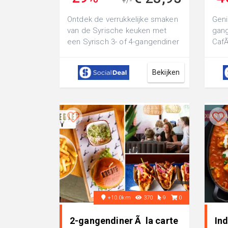
+/-
€ 33,40
Ontdek de verrukkelijke smaken
Geni
van de Syrische keuken met
gang
een Syrisch 3- of 4-gangendiner
CafÃ
met vrije keuze van de kaart bij
geze
...
binn
Bekijken
+10.0km
370
9
0
2-gangendiner Ã la carte
Ind