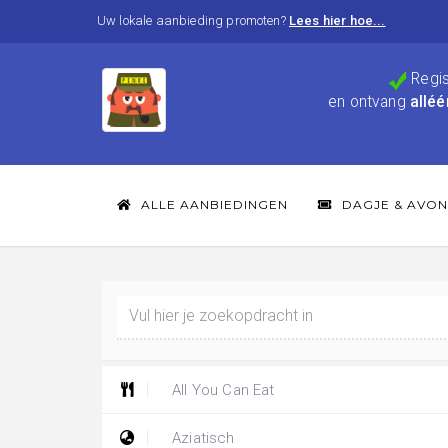
Uw lokale aanbieding promoten?
Lees hier hoe...
Regis
en ontvang
alléé
ALLE AANBIEDINGEN
DAGJE & AVON
All You Can Eat
Aziatisch