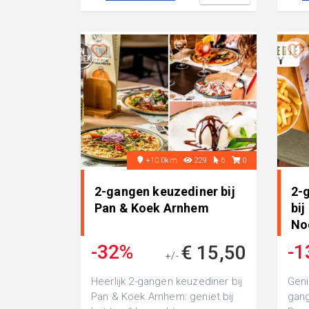
+10.0km
229
6
0
2-gangen keuzediner bij
2-
Pan & Koek Arnhem
bij
No
-32%
-1
€ 15,50
+/-
€ 22,65
Heerlijk 2-gangen keuzediner bij
Geni
Pan & Koek Arnhem: geniet bij
gang