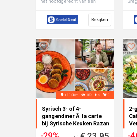
het hoofdgerecht van een
Breg
verrukkelijke pannenkoek met 3
bele
ingr...
smak
Bekijken
+10.0km
159
4
0
Syrisch 3- of 4-
2-
gangendiner Ã la carte
Ca
bij Syrische Keuken Razan
Ve
• in Beuningen
-29%
-4
€ 23,95