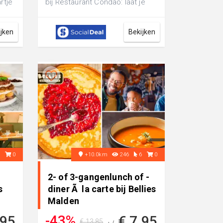
rtje
bij Restaurant Condao: laat je
..
verrassen door heerlijke
gerechten...
ijken
Bekijken
6
0
+10.0km
246
6
0
2- of 3-gangenlunch of -
s
diner Ã la carte bij Bellies
Malden
-43%
,95
€ 7,95
€ 13,85