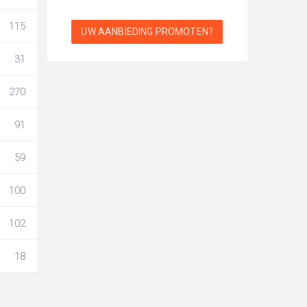
115
UW AANBIEDING PROMOTEN?
31
270
91
59
100
102
18