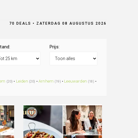
70 DEALS • ZATERDAG 08 AUGUSTUS 2026
tand:
Prijs:
lem
•
Leiden
•
Arnhem
•
Leeuwarden
•
(20)
(20)
(19)
(18)