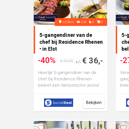
+0.0km
236
6
0
5-gangendiner van de
5-
chef bij Residence Rhenen
che
• in Elst
be
Bri
-40%
-2
€ 36,-
€ 59,50
+/-
Heerlijk 5-gangendiner van de
Verw
chef bij Residence Rhenen:
gang
beleef een fantastische avond
bele
in een sfeervolle zaak midden in
geni
het...
een.
Bekijken