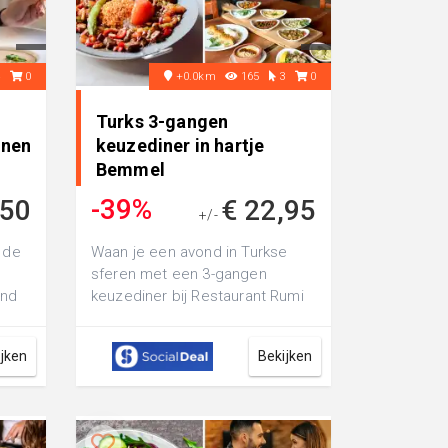
4
0
+0.0km
165
3
0
Turks 3-gangen
enen
keuzediner in hartje
Bemmel
-39%
,50
€ 22,95
+/-
€ 37,30
 de
Waan je een avond in Turkse
sferen met een 3-gangen
ond
keuzediner bij Restaurant Rumi
en in
in het centrum van Bemmel:
geniet bijvoo...
ijken
Bekijken