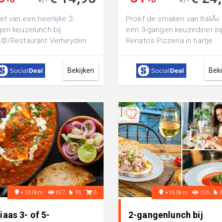
+/-
+/-
€ 27,50
€ 35,95
et van een heerlijke 2-
Proef de smaken van ItaliÃ«
en keuzelunch bij
een 3-gangen keuzediner bi
©/Restaurant Verheyden:
Renato's Pizzeria in hartje
llig lunchen in de
Nijmegen: met als hoofdger
enstad van Arnhem
keuz...
Bekijken
Bek
+10.0km
627
15
0
+10.0km
126
iaas 3- of 5-
2-gangenlunch bij