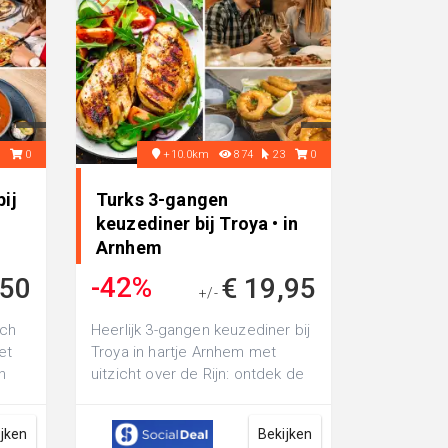
7
0
+10.0km
874
23
0
ij
Turks 3-gangen
keuzediner bij Troya • in
Arnhem
-42%
,50
€ 19,95
+/-
€ 34,10
nch
Heerlijk 3-gangen keuzediner bij
et
Troya in hartje Arnhem met
n
uitzicht over de Rijn: ontdek de
et 3
Turkse keuken met gerechten
al...
ijken
Bekijken