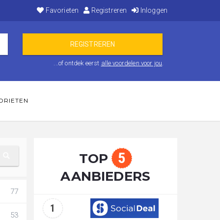
Favorieten
Registreren
Inloggen
...of ontdek eerst
alle voordelen voor jou
.
ORIETEN
5
TOP
AANBIEDERS
77
1
53