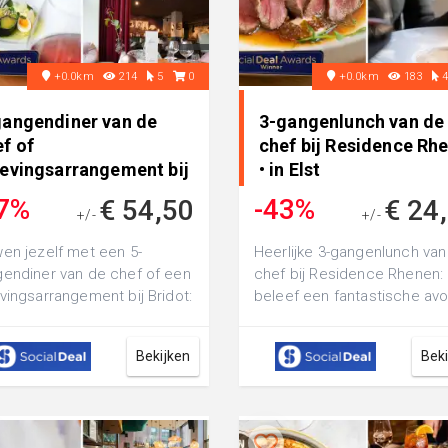
+0.0km
214
5
0
+0.0km
183
gangendiner van de
3-gangenlunch van de
f of
chef bij Residence Rh
levingsarrangement bij
• in Elst
dot • in Elst
7%
-43%
€ 54,50
€ 24
+/-
+/-
€ 74,50
€ 42,50
en jezelf met een 5-
Heerlijke 3-gangenlunch van
endiner van de chef of een
chef bij Residence Rhenen:
vingsarrangement bij Bridot:
beleef een fantastische av
et van heerlijke gerechten,
in een sfeervolle zaak midd
..
he...
Bekijken
Bek