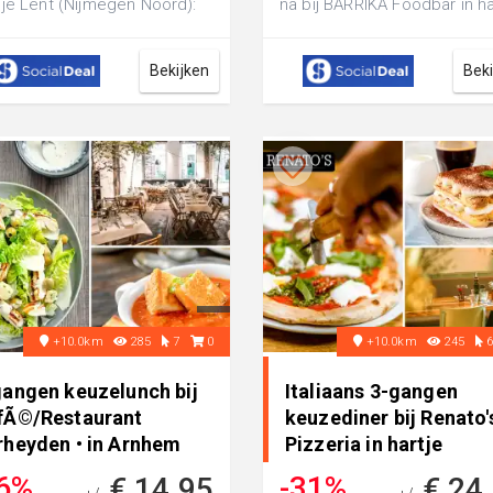
je Lent (Nijmegen Noord):
na bij BARRIKA Foodbar in ha
ef een gezellige en
Nijmegen: geniet bij het hoo.
elijke avon...
Bekijken
Bek
+10.0km
285
7
0
+10.0km
245
gangen keuzelunch bij
Italiaans 3-gangen
fÃ©/Restaurant
keuzediner bij Renato'
rheyden • in Arnhem
Pizzeria in hartje
Nijmegen
6%
-31%
€ 14,95
€ 24