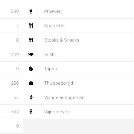
389
Proeverij
7
Spareribs
8
Steaks & Snacks
1209
Sushi
9
Tapas
208
Thuisbezorgd
57
Wandelarrangement
532
Wijnproeverij
9