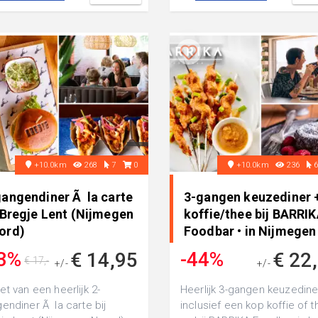
+10.0km
268
7
0
+10.0km
236
gangendiner Ã la carte
3-gangen keuzediner 
 Bregje Lent (Nijmegen
koffie/thee bij BARRI
ord)
Foodbar • in Nijmegen
3%
-44%
€ 14,95
€ 22
€ 17,-
+/-
+/-
€ 39,95
et van een heerlijk 2-
Heerlijk 3-gangen keuzedine
endiner Ã la carte bij
inclusief een kop koffie of 