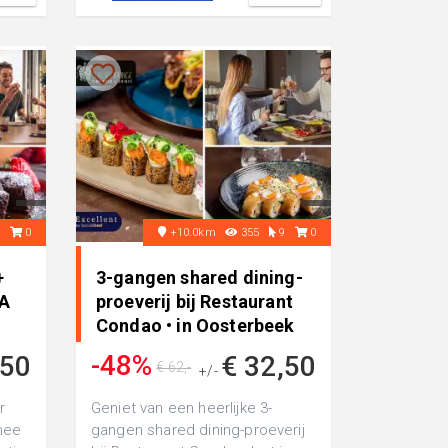
6
0
+10.0km
355
9
0
+
3-gangen shared dining-
KA
proeverij bij Restaurant
Condao • in Oosterbeek
-48%
,50
€ 32,50
€ 62,-
+/-
r
Geniet van een heerlijke 3-
thee
gangen shared dining-proeverij