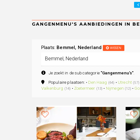
Plaats:
Bemmel, Nederland
WISSEN
Je zoekt in de subcategorie
"Gangenmenu's"
.
Populaire plaatsen: •
Den Haag
•
Utrecht
(64)
(57)
Valkenburg
•
Zoetermeer
•
Nijmegen
•
Go
(14)
(13)
(12)