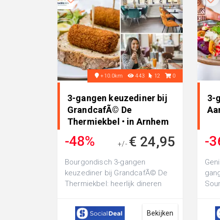
+10.0km
443
12
0
3-gangen keuzediner bij
3-
GrandcafÃ© De
Aa
Thermiekbel • in Arnhem
-48%
-3
€ 24,95
+/-
€ 47,15
Bourgondisch 3-gangen
Geni
keuzediner bij GrandcafÃ© De
gang
Thermiekbel: heerlijk dineren
Soun
omgeven door de prachtige
je s
natuur van de Ve...
gere
Bekijken