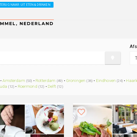
TERUG NAAR: UIT ETEN & DRINKEN
Afs
•
Amsterdam
•
Rotterdam
•
Groningen
•
Eindhoven
•
Haar
(50)
(49)
(36)
(24)
uda
•
Roermond
•
Delft
(12)
(12)
(12)