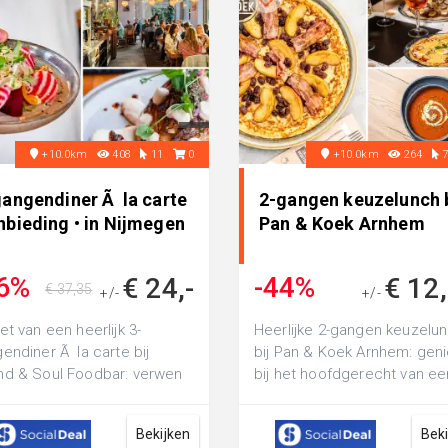
+10.0km
408
11
0
+10.0km
264
gangendiner Ã la carte
2-gangen keuzelunch b
nbieding • in Nijmegen
Pan & Koek Arnhem
6%
-44%
€ 24,-
€ 12
€ 37,35
+/-
+/-
€ 22,20
et van een heerlijk 3-
Heerlijke 2-gangen keuzelu
endiner Ã la carte bij
bij Pan & Koek Arnhem: geni
d & Soul Foodbar: verwen
bij het hoofdgerecht van ee
maakpapillen met wereldse
verrukkelijke pannenkoek m
chten...
ing...
Bekijken
Bek