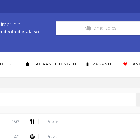
treer je nu
n deals die JIJ wil
!
DJE UIT
DAGAANBIEDINGEN
VAKANTIE
FAV
193
Pasta
40
Pizza