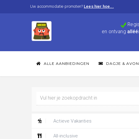
Uw accommodatie promoten?
Lees hier hoe...
Regis
en ontvang
alléé
ALLE AANBIEDINGEN
DAGJE & AVON
Actieve Vakanties
All-inclusive