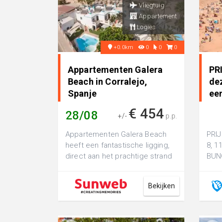
Vliegtuig
Appartement
Logies
+0.0km
0
0
0
Appartementen Galera
PR
Beach in Corralejo,
dez
Spanje
ee
La
€ 454
28/08
+/-
p.p.
Appartementen Galera Beach
PRIJ
heeft een fantastische ligging,
8, 1
direct aan het prachtige strand
BUNG
van Corralejo. Naast het strand
Play
...
het s
Bekijken