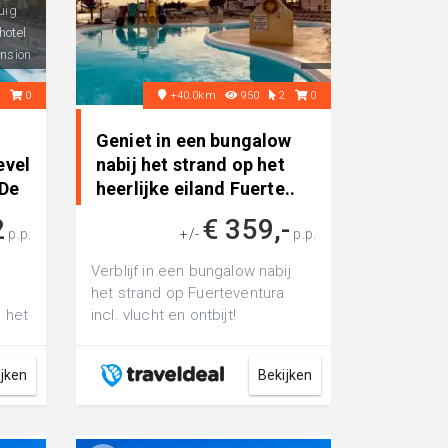
uig
hotel
nsion
0
0
+40.0km
950
2
0
Geniet in een bungalow
evel
nabij het strand op het
 De
heerlijke eiland Fuerte..
2
€ 359,-
p.p.
+/-
p.p.
a
Verblijf in een bungalow nabij
het strand op Fuerteventura
n het
incl. vlucht en ontbijt!
it...
ijken
Bekijken