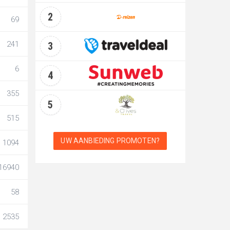
2
69
241
3
6
4
355
5
515
UW AANBIEDING PROMOTEN?
1094
16940
58
2535