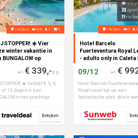
Vliegt
Apart
Halfpe
+10.0km
839
2
0
+40.0km
2
IJSTOPPER! ☀️ Vier
Hotel Barcelo
e winter vakantie in
Fuerteventura Royal L
n BUNGALOW op
- adults only in Caleta
nzarote..
Fuste, Spanje
€ 339,-
€ 99
09/12
+/-
p.p.
+/-
STOPPER! ☀️ Verblijf 4, 5, 6,
Hotel Barceló Fuerteventur
1 of 15 dagen in een
Royal Level ligt op een
ALOW in het prachtige
fantastische plek: direct aa
a Blanca op Lanzarote nabij
strand met een schitterend u
t...
Bekijken
Bek