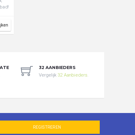
a,
mbad!
.
ijken
DATE
32 AANBIEDERS
.
Vergelijk
32 Aanbieders
.