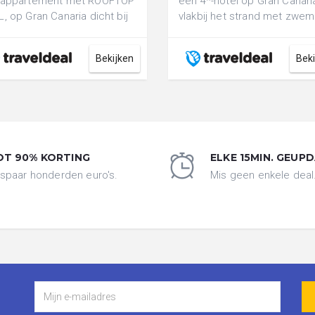
 appartement met ROOFTOP
een 4*-hotel op Gran Canari
, op Gran Canaria dicht bij
vlakbij het strand met zwe
strand incl. vlucht
incl. vlucht, transfer & o.b.v..
Bekijken
Bek
OT 90% KORTING
ELKE 15MIN. GEUP
spaar honderden euro's.
Mis geen enkele deal