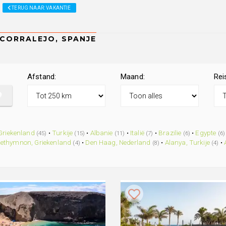
TERUG NAAR: VAKANTIE
Afstand:
Maand:
Rei
Griekenland
•
Turkije
•
Albanie
•
Italië
•
Brazilie
•
Egypte
(45)
(15)
(11)
(7)
(6)
(6)
ethymnon, Griekenland
•
Den Haag, Nederland
•
Alanya, Turkije
•
(4)
(8)
(4)