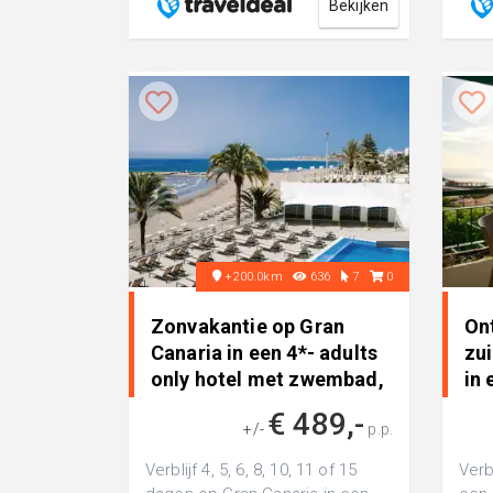
Bekijken
+200.0km
636
7
0
Zonvakantie op Gran
On
Canaria in een 4*- adults
zu
only hotel met zwembad,
in
..
RO
€ 489,-
+/-
p.p.
Verblijf 4, 5, 6, 8, 10, 11 of 15
Verbl