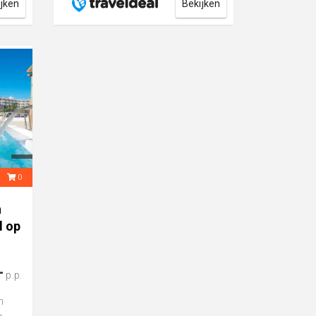
ijken
Bekijken
3
0
n
l op
-
p.p.
n