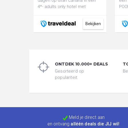
dagen op Gran Canaria in een
een
4*- adults only hotel met
POOL
zwembad, direct aan het strand
het 
inc...
Bekijken
ONTDEK 10.000+ DEALS
T
Gesorteerd op
Be
populariteit.
Meld je direct aan
en ontvang
alléén deals die JIJ wil
!