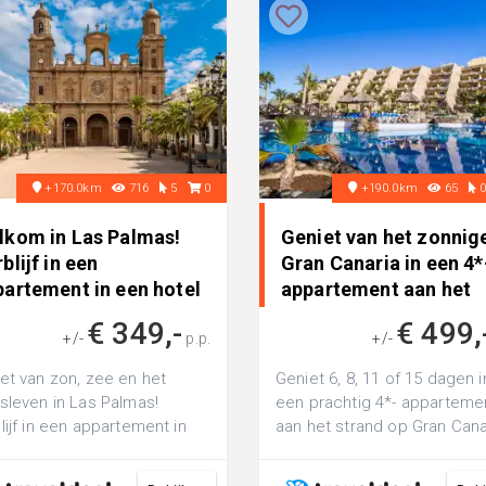
+170.0km
716
5
0
+190.0km
65
lkom in Las Palmas!
Geniet van het zonnig
blijf in een
Gran Canaria in een 4*
partement in een hotel
appartement aan het
t ROO..
stra..
€ 349,-
€ 499,
+/-
p.p.
+/-
et van zon, zee en het
Geniet 6, 8, 11 of 15 dagen i
sleven in Las Palmas!
een prachtig 4*- apparteme
lijf in een appartement in
aan het strand op Gran Cana
hotel met ROOFTOP terras
incl. vlucht en transfer
 het ...