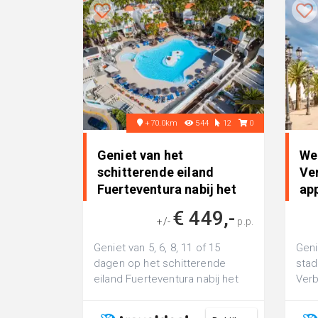
+70.0km
544
12
0
Geniet van het
We
schitterende eiland
Ver
Fuerteventura nabij het
ap
strand incl..
me
€ 449,-
+/-
p.p.
Geniet van 5, 6, 8, 11 of 15
Geni
dagen op het schitterende
stad
eiland Fuerteventura nabij het
Verb
strand incl. vlucht en transfer
een 
nabij