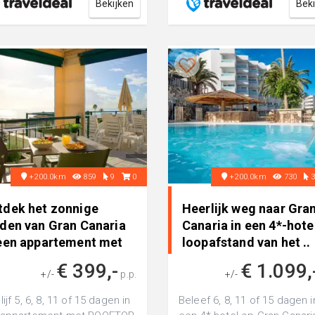
Bekijken
Bek
+200.0km
859
9
0
+200.0km
730
tdek het zonnige
Heerlijk weg naar Gra
iden van Gran Canaria
Canaria in een 4*-hote
 een appartement met
loopafstand van het ..
OF..
€ 399,-
€ 1.099,
+/-
p.p.
+/-
ijf 5, 6, 8, 11 of 15 dagen in
Beleef 6, 8, 11 of 15 dagen i