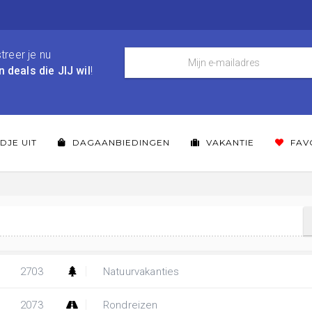
treer je nu
n deals die JIJ wil
!
DJE UIT
DAGAANBIEDINGEN
VAKANTIE
FAV
2703
Natuurvakanties
2073
Rondreizen