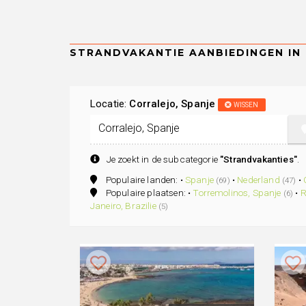
Locatie:
Corralejo, Spanje
WISSEN
Je zoekt in de subcategorie
"Strandvakanties"
.
Populaire landen: •
Spanje
•
Nederland
•
(69)
(47)
Populaire plaatsen: •
Torremolinos, Spanje
•
R
(6)
Janeiro, Brazilie
(5)