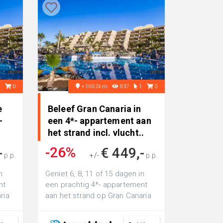
0
0
+190.0km
837
1
0
e
Beleef Gran Canaria in
-
een 4*- appartement aan
het strand incl. vlucht..
-26%
-
€ 449,-
p.p.
+/-
p.p.
€ 599,-
n
Geniet 6, 8, 11 of 15 dagen in
nt
een prachtig 4*- appartement
ria
aan het strand op Gran Canaria
incl. vlucht en transfer