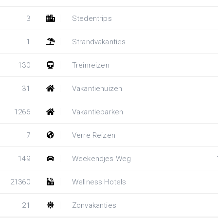
3
Stedentrips
1
Strandvakanties
130
Treinreizen
31
Vakantiehuizen
1266
Vakantieparken
7
Verre Reizen
149
Weekendjes Weg
21360
Wellness Hotels
21
Zonvakanties