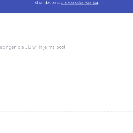
...of ontdek eerst
alle voordelen voor jou
.
ngen die JIJ wil in je mailbox!