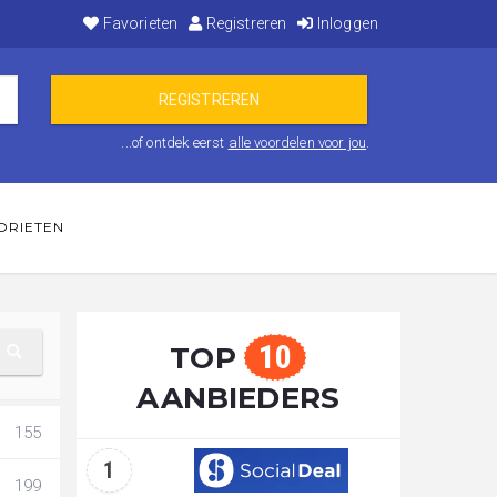
Favorieten
Registreren
Inloggen
...of ontdek eerst
alle voordelen voor jou
.
ORIETEN
10
TOP
AANBIEDERS
155
1
199