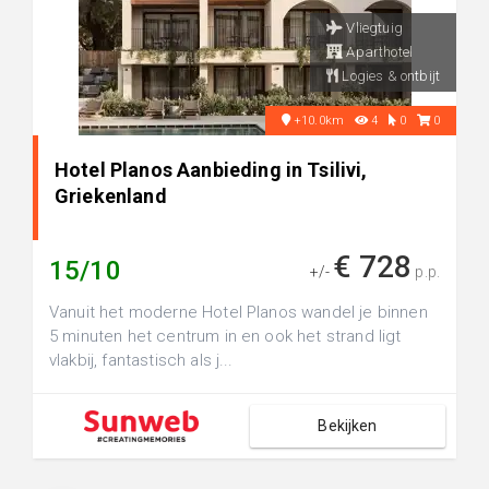
Vliegtuig
Aparthotel
Logies & ontbijt
+10.0km
4
0
0
Hotel Planos Aanbieding in Tsilivi,
Griekenland
€ 728
15/10
+/-
p.p.
Vanuit het moderne Hotel Planos wandel je binnen
5 minuten het centrum in en ook het strand ligt
vlakbij, fantastisch als j...
Bekijken