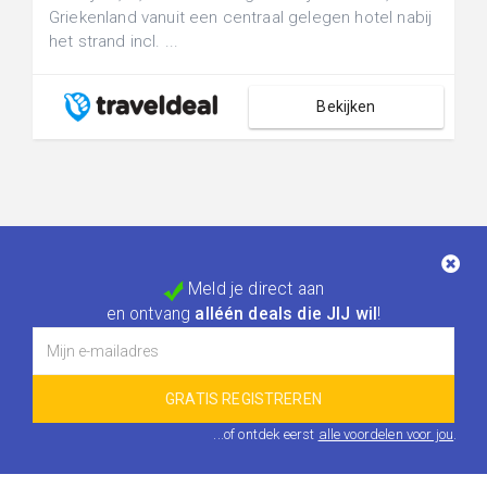
Griekenland vanuit een centraal gelegen hotel nabij
het strand incl. ...
Bekijken
Meld je direct aan
en ontvang
alléén deals die JIJ wil
!
...of ontdek eerst
alle voordelen voor jou
.