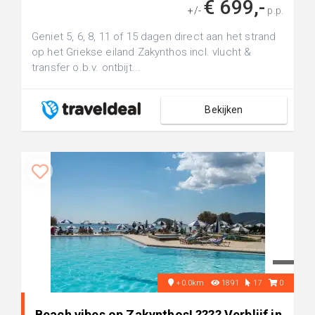
€ 699,-
+/-
p.p.
Geniet 5, 6, 8, 11 of 15 dagen direct aan het strand
op het Griekse eiland Zakynthos incl. vlucht &
transfer o.b.v. ontbijt...
Bekijken
+0.0km
1891
17
0
Beach vibes op Zakynthos! ???? Verblijf in