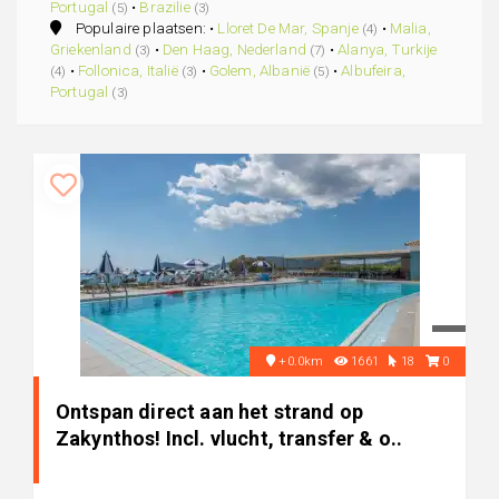
Portugal
•
Brazilie
(5)
(3)
Populaire plaatsen: •
Lloret De Mar, Spanje
•
Malia,
(4)
Griekenland
•
Den Haag, Nederland
•
Alanya, Turkije
(3)
(7)
•
Follonica, Italië
•
Golem, Albanië
•
Albufeira,
(4)
(3)
(5)
Portugal
(3)
+0.0km
1661
18
0
Ontspan direct aan het strand op
Zakynthos! Incl. vlucht, transfer & o..