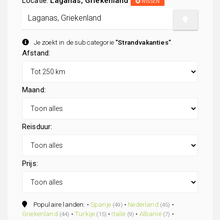
Locatie:
Laganas, Griekenland
WISSEN
Je zoekt in de subcategorie
"Strandvakanties"
.
Afstand:
Maand:
Reisduur:
Prijs:
Populaire landen: •
Spanje
•
Nederland
•
(49)
(45)
Griekenland
•
Turkije
•
Italië
•
Albanië
•
(44)
(15)
(9)
(7)