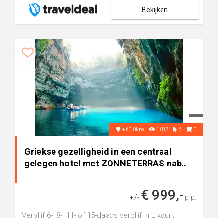
Bekijken
+60.0km
1087
6
0
Griekse gezelligheid in een centraal
gelegen hotel met ZONNETERRAS nab..
€ 999,-
+/-
p.p.
Verblijf 6-, 8-, 11- of 15-daags verblijf in Lixouri,