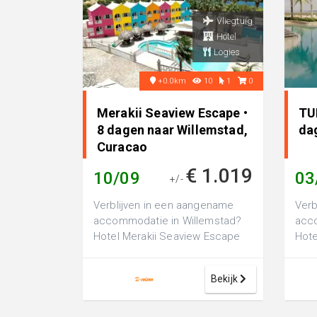
Vliegtuig
Hotel
Logies
+0.0km
10
1
0
Merakii Seaview Escape •
TU
8 dagen naar Willemstad,
da
Curacao
€ 1.019
10/09
03
+/-
Verblijven in een aangename
Verb
accommodatie in Willemstad?
acc
Hotel Merakii Seaview Escape
Hote
Curacao is een comfortabel 3-
luxe
sterren h...
voor
Bekijk