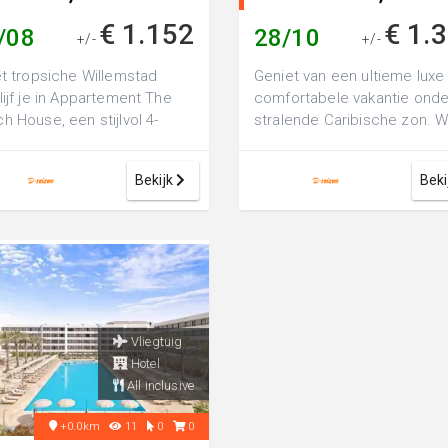
€ 1.152
€ 1.
/08
28/10
+/-
+/-
et tropsiche Willemstad
Geniet van een ultieme luxe
lijf je in Appartement The
comfortabele vakantie onde
h House, een stijlvol 4-
stralende Caribische zon. 
rencomplex direct
bij Vakantiepark Papagayo
nover het ...
Beac...
Bekijk
Beki
Vliegtuig
Hotel
All inclusive
+0.0km
11
0
0