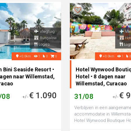
Vliegtuig
Vli
Bungalow
Hot
Logies
Logi
+0.0km
1
0
0
+0.0km
1
 Bini Seaside Resort •
Hotel Wynwood Bouti
dagen naar Willemstad,
Hotel • 8 dagen naar
racao
Willemstad, Curacao
€ 1.090
€ 
/08
31/08
+/-
+/-
Verblijven in een aangenam
accommodatie in Willemsta
Hotel Wynwood Boutique Ho
is een comfortabel 3-sterre