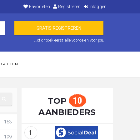
Favorieten
Registreren
Inloggen
...of ontdek eerst
alle voordelen voor jou
.
ORIETEN
10
TOP
AANBIEDERS
153
1
199