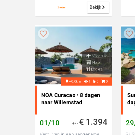
heeft e...
Bekijk
Vliegtuig
Hotel
Logies
+0.0km
1
0
0
NOA Curacao • 8 dagen
Su
naar Willemstad
da
€ 1.394
01/10
29
+/-
Verblijven in een aangename
Bij 