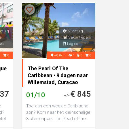
egtuig
Vliegtuig
el
Vakantiepark
es
Logies
0
0
+0.0km
1
0
0
que
The Pearl Of The
Caribbean • 9 dagen naar
Willemstad, Curacao
937
€ 845
01/10
+/-
e
Toe aan een weekje Caribische
d?
zon? Kom naar het kleinschalige
tel
3-sterrenpark The Pearl of the
n
Caribbean; met een mooie