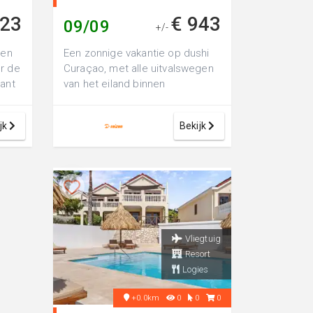
323
€ 943
09/09
+/-
 en
Een zonnige vakantie op dushi
r de
Curaçao, met alle uitvalswegen
Want
van het eiland binnen
handbereik? Je beleeft het bij
Ho...
jk
Bekijk
Vliegtuig
Resort
Logies
+0.0km
0
0
0