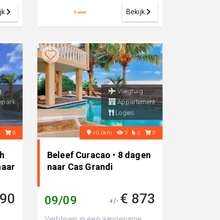
liggi...
jk
Bekijk
g
Vliegtuig
epark
Appartement
Logies
0
0
+0.0km
3
0
0
h
Beleef Curacao • 8 dagen
naar
naar Cas Grandi
990
€ 873
09/09
+/-
Verblijven in een aangename