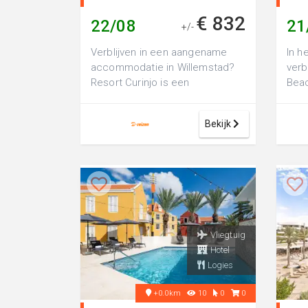
€ 832
22/08
21
+/-
Verblijven in een aangename
In h
accommodatie in Willemstad?
verb
Resort Curinjo is een
Beac
comfortabel 3-sterren resort,
ster
perfect voor ee...
tege
Bekijk
Vliegtuig
Hotel
Logies
+0.0km
10
0
0