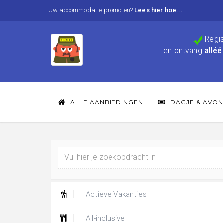
Uw accommodatie promoten?
Lees hier hoe...
Regis
en ontvang
alléé
ALLE AANBIEDINGEN
DAGJE & AVON
Actieve Vakanties
All-inclusive