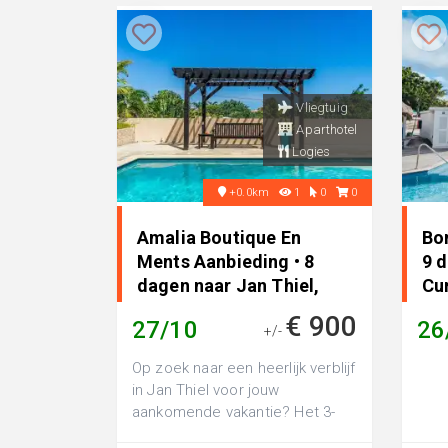
Vliegtuig
Aparthotel
Logies
+0.0km
1
0
0
Amalia Boutique En
Bon
Ments Aanbieding • 8
9 
dagen naar Jan Thiel,
Cu
Curacao
€ 900
27/10
26
+/-
Op zoek naar een heerlijk verblijf
in Jan Thiel voor jouw
aankomende vakantie? Het 3-
sterren aparthotel Casa Amalia