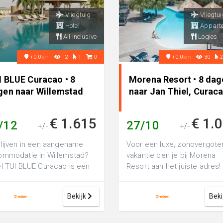
Vliegtuig
Vliegtui
Hotel
Appart
All inclusive
Logies
+0.0km
12
1
0
+0.0km
30
I BLUE Curacao • 8
Morena Resort • 8 dag
gen naar Willemstad
naar Jan Thiel, Curac
€ 1.615
€ 1.
/12
27/10
+/-
+/-
lijven in een aangename
Voor een luxe, zonovergote
ommodatie in Willemstad?
vakantie ben je bij Morena
l TUI BLUE Curacao is een
Resort aan het juiste adres! 
 5-sterren hotel, perfect
dit sfeervolle 4-sterrencom
 ee...
is ...
Bekijk
Beki