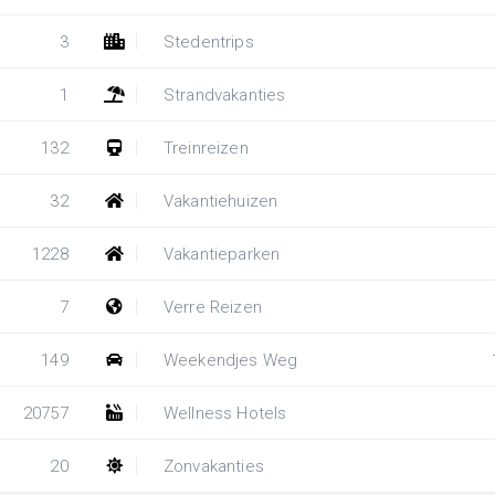
3
Stedentrips
1
Strandvakanties
132
Treinreizen
32
Vakantiehuizen
1228
Vakantieparken
7
Verre Reizen
149
Weekendjes Weg
20757
Wellness Hotels
20
Zonvakanties