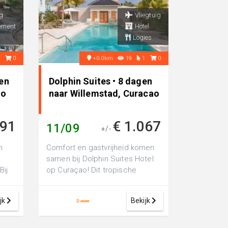
g
Vliegtuig
ement
Hotel
Logies
2
0
+0.0km
19
1
0
en
Dolphin Suites • 8 dagen
ao
naar Willemstad, Curacao
091
€ 1.067
11/09
+/-
n
Comfort en gastvrijheid komen
samen bij Dolphin Suites Hotel
Bij
op Curaçao! Dit tropische
plex
paradijs in Willemstad is bek...
jk
Bekijk