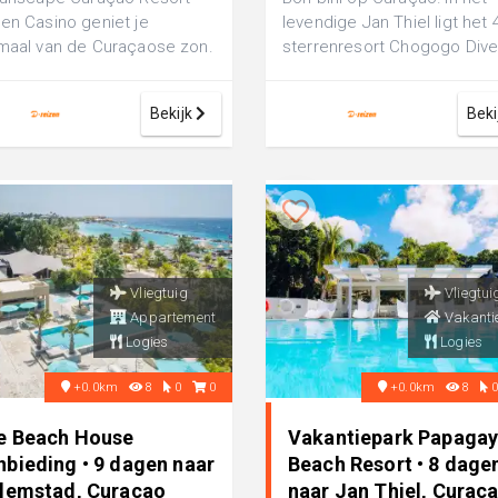
en Casino geniet je
levendige Jan Thiel ligt het 
maal van de Curaçaose zon.
sterrenresort Chogogo Dive
-sterrenhotel ligt di...
Beach Resort. Dankzij de re.
Bekijk
Beki
Vliegtuig
Vliegtui
Appartement
Vakanti
Logies
Logies
+0.0km
8
0
0
+0.0km
8
e Beach House
Vakantiepark Papaga
nbieding • 9 dagen naar
Beach Resort • 8 dage
llemstad, Curacao
naar Jan Thiel, Curac