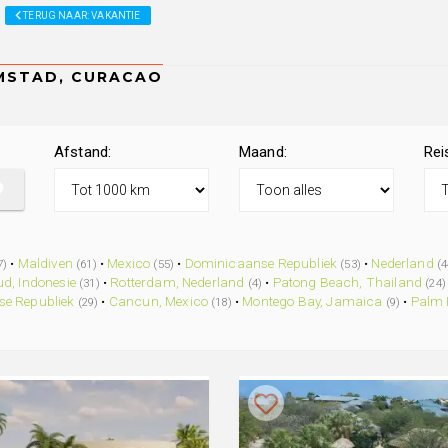
TERUG NAAR: VAKANTIE
Afstand:
Maand:
Rei
•
Maldiven
•
Mexico
•
Dominicaanse Republiek
•
Nederland
7)
(61)
(55)
(53)
(4
d, Indonesie
•
Rotterdam, Nederland
•
Patong Beach, Thailand
(31)
(4)
(24)
e Republiek
•
Cancun, Mexico
•
Montego Bay, Jamaica
•
Palm 
(29)
(18)
(9)