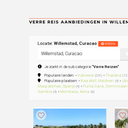
Locatie:
Willemstad, Curacao
WISSEN
Je zoekt in de subcategorie
"Verre Reizen"
.
Populaire landen: •
Indonesië
•
Thailand
(231)
(12
Populaire plaatsen: •
Baa Atoll, Maldiven
•
Ubu
(4)
Maspalomas, Spanje
•
Punta Cana, Dominicaans
(4)
Gambia
•
Mombasa, Kenia
(4)
(6)