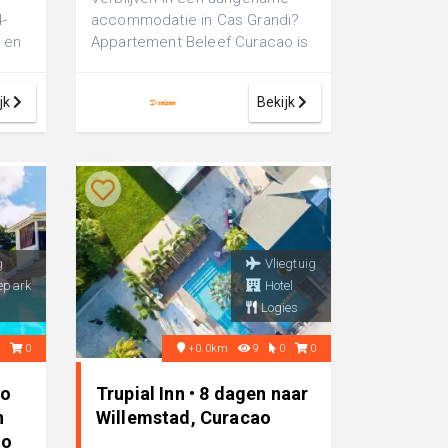
4-
accommodatie in Cas Grandi?
 en
Appartement Beleef Curacao is
..
een comfortabel 3-sterren
appartement...
jk
Bekijk
g
Vliegtuig
epark
Hotel
Logies
0
0
+0.0km
9
0
0
yo
Trupial Inn • 8 dagen naar
n
Willemstad, Curacao
ao