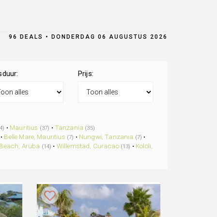
96 DEALS • DONDERDAG 06 AUGUSTUS 2026
sduur:
Prijs:
•
Mauritius
•
Tanzania
4)
(37)
(35)
•
Belle Mare, Mauritius
•
Nungwi, Tanzania
•
(7)
(7)
Beach, Aruba
•
Willemstad, Curacao
•
Kololi,
(14)
(13)