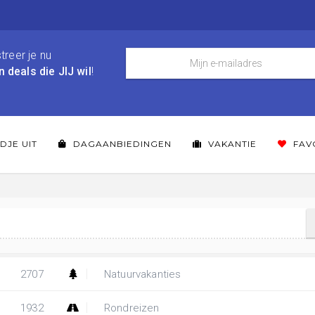
treer je nu
n deals die JIJ wil
!
DJE UIT
DAGAANBIEDINGEN
VAKANTIE
FAV
2707
Natuurvakanties
1932
Rondreizen