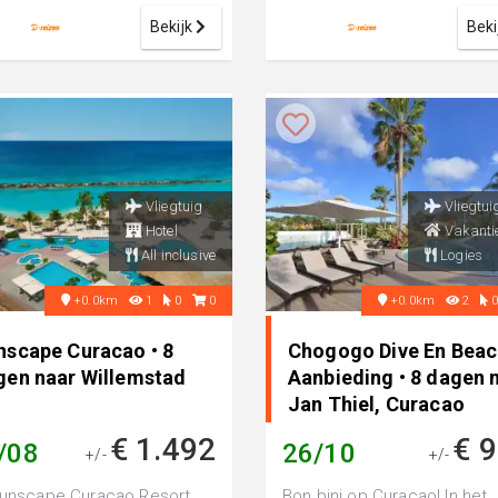
hotel, pe...
Bekijk
Beki
Vliegtuig
Vliegtui
Hotel
Vakanti
All inclusive
Logies
+0.0km
1
0
0
+0.0km
2
nscape Curacao • 8
Chogogo Dive En Beac
gen naar Willemstad
Aanbieding • 8 dagen 
Jan Thiel, Curacao
€ 1.492
€ 
/08
26/10
+/-
+/-
Sunscape Curaçao Resort
Bon bini op Curaçao! In het