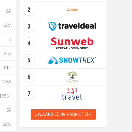
2
69
227
3
6
4
355
5
514
6
1066
7
16531
59
UW AANBIEDING PROMOTEN?
2282