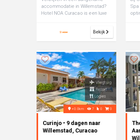
accommodatie in Willemstad?
Spa 
Hotel NOA Curacao is een luxe
opti
4-sterren hotel, perfect voor
Dit 4
een fij...
Bekijk
Vliegtuig
Resort
Logies
+0.0km
7
0
0
Curinjo • 9 dagen naar
Th
Willemstad, Curacao
Aa
Wi