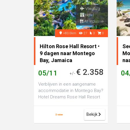
Vliegtuig
Hotel
All inclusive
+80.0km
27
3
0
Hilton Rose Hall Resort •
Se
9 dagen naar Montego
Mo
Bay, Jamaica
na
€ 2.358
05/11
04
+/-
Verblijven in een aangename
accommodatie in Montego Bay?
Hotel Dreams Rose Hall Resort
and Spa is een luxe 4-sterren
hotel,...
Bekijk