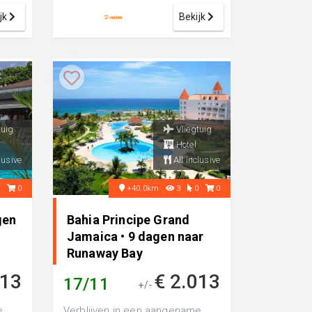
aan ...
jk
Bekijk
tuig
Vliegtuig
Hotel
lusive
All inclusive
0
0
+40.0km
3
0
0
gen
Bahia Principe Grand
Jamaica • 9 dagen naar
Runaway Bay
313
€ 2.013
17/11
+/-
e
Verblijven in een aangename