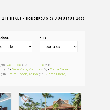
218 DEALS • DONDERDAG 06 AUGUSTUS 2026
sduur:
Prijs:
•
Jamaica
•
Tanzania
(60)
(47)
(44)
and
•
Belle Mare, Mauritius
•
Punta Cana,
(29)
(9)
a
•
Palm Beach, Aruba
•
Santa Maria,
(18)
(17)