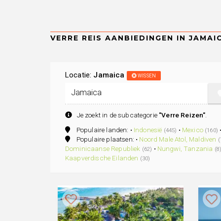
Locatie:
Jamaica
WISSEN
Je zoekt in de subcategorie
"Verre Reizen"
.
Populaire landen: •
Indonesië
•
Mexico
(445)
(160)
Populaire plaatsen: •
Noord Male Atol, Maldiven
(
Dominicaanse Republiek
•
Nungwi, Tanzania
(62)
(8
Kaapverdische Eilanden
(30)