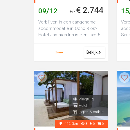
€ 2.744
09/12
15
+/-
Verblijven in een aangename
Verb
accommodatie in Ocho Rios?
acco
Hotel Jamaica Inn is een luxe 5-
Sand
sterren hotel, perfect voor een
ster
fijn...
fijn..
Bekijk
Vliegtuig
Hotel
Logies & ontbijt
+110.0km
3
0
0