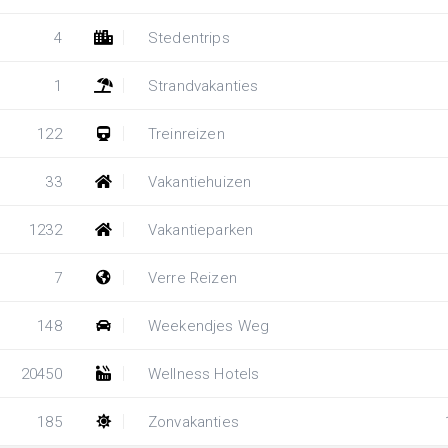
4
Stedentrips
1
Strandvakanties
122
Treinreizen
33
Vakantiehuizen
1232
Vakantieparken
7
Verre Reizen
148
Weekendjes Weg
20450
Wellness Hotels
185
Zonvakanties