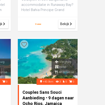
tel
accommodatie in Runaway Bay?
en
Hotel Bahia Principe Grand
,
Jamaica is een luxe 5-sterren
hotel, pe...
jk
Bekijk
tuig
Vliegtuig
Hotel
lusive
All inclusive
0
0
+40.0km
3
0
0
Couples Sans Souci
Aanbieding • 9 dagen naar
Ocho Rios, Jamaica