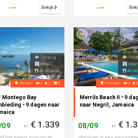
,...
pe...
Bekijk
Beki
Vliegtuig
Vlieg
Hotel
Hotel
All inclusive
All inc
+80.0km
2
0
0
+110.0km
3
U Montego Bay
Merrils Beach II • 9 da
nbieding • 9 dagen naar
naar Negril, Jamaica
maica
€ 1.339
€ 1.
/09
08/09
+/-
+/-
ef het meest swingende
Verblijven in een aangenam