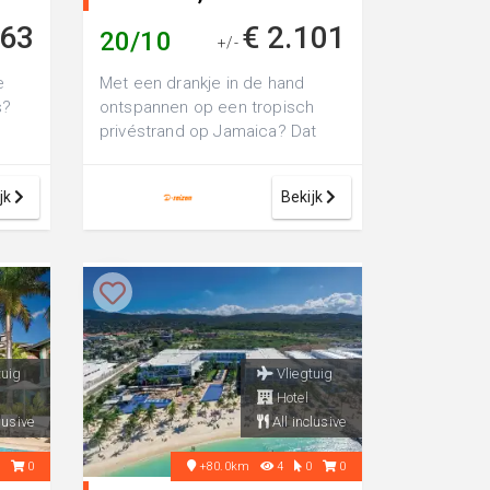
163
€ 2.101
20/10
+/-
e
Met een drankje in de hand
s?
ontspannen op een tropisch
privéstrand op Jamaica? Dat
beleef je met een verblijf in
Coup...
jk
Bekijk
tuig
Vliegtuig
Hotel
lusive
All inclusive
0
0
+80.0km
4
0
0