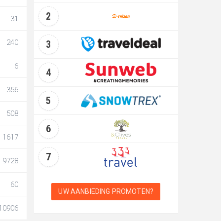
2
31
240
3
6
4
356
5
508
6
1617
7
9728
60
UW AANBIEDING PROMOTEN?
10906