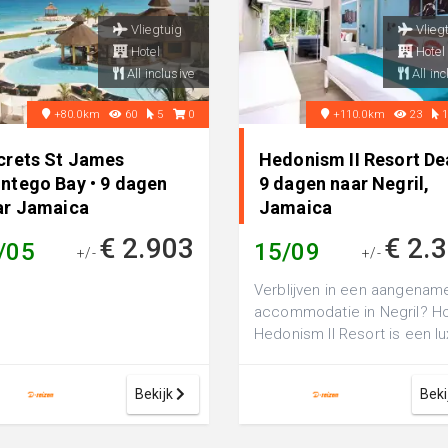
Vliegtuig
Vlieg
Hotel
Hotel
All inclusive
All inc
+80.0km
60
5
0
+110.0km
23
crets St James
Hedonism II Resort Dea
ntego Bay • 9 dagen
9 dagen naar Negril,
ar Jamaica
Jamaica
€ 2.903
€ 2.
/05
15/09
+/-
+/-
Verblijven in een aangenam
accommodatie in Negril? Ho
Hedonism II Resort is een l
4-sterren hotel, perfect voo
een ...
Bekijk
Beki