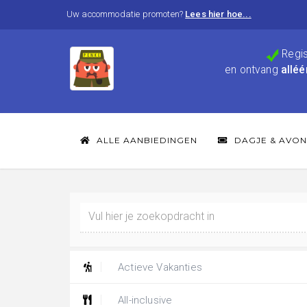
Uw accommodatie promoten?
Lees hier hoe...
Regis
en ontvang
alléé
ALLE AANBIEDINGEN
DAGJE & AVON
Actieve Vakanties
All-inclusive