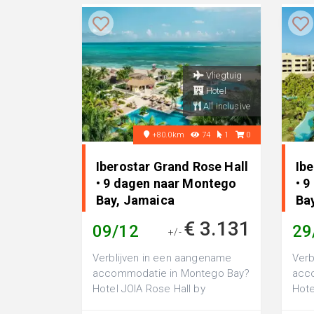
Vliegtuig
Hotel
All inclusive
+80.0km
74
1
0
Iberostar Grand Rose Hall
Ib
• 9 dagen naar Montego
• 
Bay, Jamaica
Ba
€ 3.131
09/12
29
+/-
Verblijven in een aangename
Verb
accommodatie in Montego Bay?
acc
Hotel JOIA Rose Hall by
Hote
Iberostar is een luxe 5-sterren
Beac