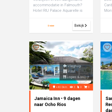
accommodatie in Falmouth?
Cari
Hotel RIU Palace Aquarelle is
Mont
een luxe 5-sterren hotel, perfect
Bay! 
voor ...
Bekijk
Vliegtuig
Hotel
Logies & ontbijt
+40.0km
3
0
0
Jamaica Inn • 9 dagen
Sa
naar Ocho Rios
Res
da