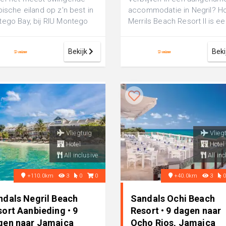
bische eiland op z'n best in
accommodatie in Negril? Ho
ego Bay, bij RIU Montego
Merrils Beach Resort II is e
Dit 5-sterrenhotel is sf...
comfortabel 3-sterren hotel
perfe...
Bekijk
Beki
Vliegtuig
Vlieg
Hotel
Hotel
All inclusive
All inc
+110.0km
3
0
0
+40.0km
3
ndals Negril Beach
Sandals Ochi Beach
ort Aanbieding • 9
Resort • 9 dagen naar
gen naar Jamaica
Ocho Rios, Jamaica