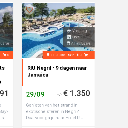
tuig
Vliegtuig
Hotel
lusive
All inclusive
0
0
+110.0km
2
0
0
ts
RIU Negril • 9 dagen naar
Jamaica
a
791
€ 1.350
29/09
+/-
e
Genieten van het strand in
Bay?
exotische sferen in Negril?
lts
Daarvoor ga je naar Hotel RIU
tel,
Negril: een 5-sterrenhotel direct