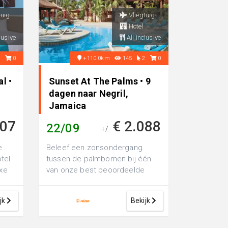
tuig
Vliegtuig
Hotel
lusive
All inclusive
1
0
+110.0km
145
2
0
l •
Sunset At The Palms • 9
dagen naar Negril,
Jamaica
307
€ 2.088
22/09
+/-
e
Beleef een zonsondergang
tel
tussen de palmbomen bij één
uxe
van onze best beoordeelde
r
resorts in Jamaica. Dit charma...
jk
Bekijk