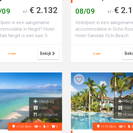
€ 2.132
€ 2.
/09
08/09
+/-
+/-
lijven in een aangename
Verblijven in een aangenam
mmodatie in Negril? Hotel
accommodatie in Ocho Rio
als Negril is een luxe 5-
Hotel Sandals Ochi Beach
ren hotel, perfect voor een
Resort is een luxe 5-sterren
.
hotel, perfect...
Bekijk
Beki
Vliegtuig
Vlieg
Hotel
Hotel
All inclusive
All inc
+110.0km
4
0
0
+110.0km
4