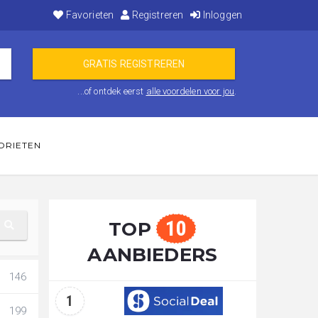
Favorieten
Registreren
Inloggen
...of ontdek eerst
alle voordelen voor jou
.
ORIETEN
10
TOP
AANBIEDERS
146
1
199