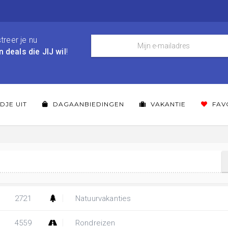
treer je nu
n deals die JIJ wil
!
DJE UIT
DAGAANBIEDINGEN
VAKANTIE
FAV
2721
Natuurvakanties
4559
Rondreizen