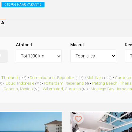
TERUG NAAR: VAKANTIE
Afstand:
Maand:
Rei
•
Thailand
•
Dominicaanse Republiek
•
Maldiven
•
Curacao
(145)
(125)
(119)
•
Ubud, Indonesie
•
Rotterdam, Nederland
•
Patong Beach, Thail
7)
(71)
(4)
•
Cancun, Mexico
•
Willemstad, Curacao
•
Montego Bay, Jamaic
)
(63)
(41)