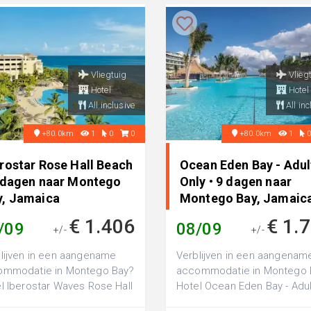
Vliegtuig
Vlieg
Hotel
Hotel
All inclusive
All inc
+80.0km
1
0
0
+80.0km
1
erostar Rose Hall Beach
Ocean Eden Bay - Adul
9 dagen naar Montego
Only • 9 dagen naar
y, Jamaica
Montego Bay, Jamaic
€ 1.406
€ 1.
/09
08/09
+/-
+/-
lijven in een aangename
Verblijven in een aangenam
ommodatie in Montego Bay?
accommodatie in Montego 
l Iberostar Waves Rose Hall
Hotel Ocean Eden Bay - Adu
h is een luxe 5-sterren
only is een luxe 5-sterren ho