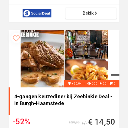
Bekijk
+20.0km
690
20
0
4-gangen keuzediner bij Zeebinkie Deal •
in Burgh-Haamstede
-52%
€ 14,50
€ 29,95
+/-