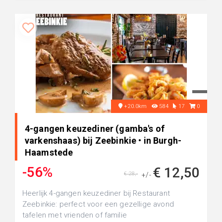
+20.0km
584
17
0
4-gangen keuzediner (gamba's of
varkenshaas) bij Zeebinkie • in Burgh-
Haamstede
-56%
€ 12,50
€ 28,-
+/-
Heerlijk 4-gangen keuzediner bij Restaurant
Zeebinkie: perfect voor een gezellige avond
tafelen met vrienden of familie