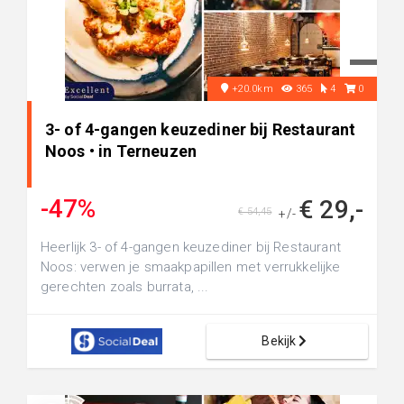
+20.0km
365
4
0
3- of 4-gangen keuzediner bij Restaurant
Noos • in Terneuzen
-47%
€ 29,-
€ 54,45
+/-
Heerlijk 3- of 4-gangen keuzediner bij Restaurant
Noos: verwen je smaakpapillen met verrukkelijke
gerechten zoals burrata, ...
Bekijk