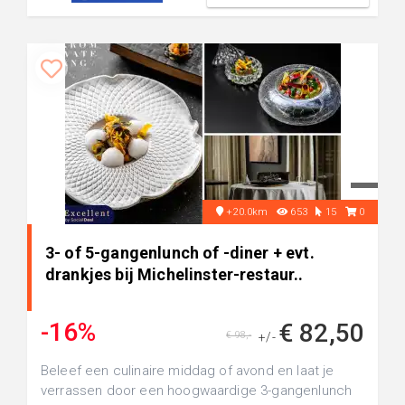
+20.0km
653
15
0
3- of 5-gangenlunch of -diner + evt.
drankjes bij Michelinster-restaur..
-16%
€ 82,50
€ 98,-
+/-
Beleef een culinaire middag of avond en laat je
verrassen door een hoogwaardige 3-gangenlunch