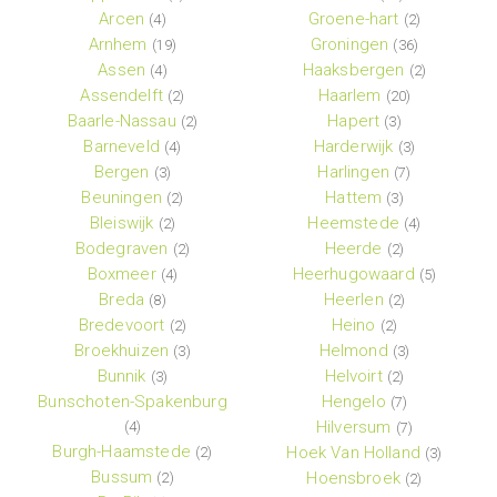
Arcen
Groene-hart
(4)
(2)
Arnhem
Groningen
(19)
(36)
Assen
Haaksbergen
(4)
(2)
Assendelft
Haarlem
(2)
(20)
Baarle-Nassau
Hapert
(2)
(3)
Barneveld
Harderwijk
(4)
(3)
Bergen
Harlingen
(3)
(7)
Beuningen
Hattem
(2)
(3)
Bleiswijk
Heemstede
(2)
(4)
Bodegraven
Heerde
(2)
(2)
Boxmeer
Heerhugowaard
(4)
(5)
Breda
Heerlen
(8)
(2)
Bredevoort
Heino
(2)
(2)
Broekhuizen
Helmond
(3)
(3)
Bunnik
Helvoirt
(3)
(2)
Bunschoten-Spakenburg
Hengelo
(7)
Hilversum
(4)
(7)
Burgh-Haamstede
Hoek Van Holland
(2)
(3)
Bussum
Hoensbroek
(2)
(2)