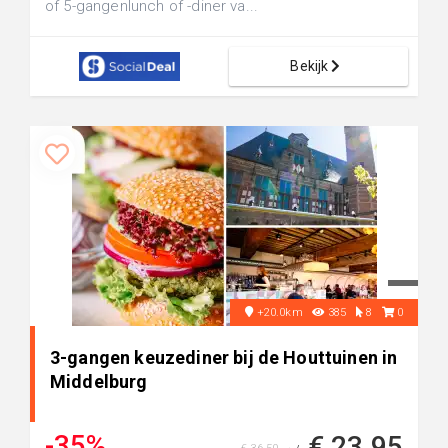
of 5-gangenlunch of -diner va...
Bekijk
+20.0km
385
8
0
3-gangen keuzediner bij de Houttuinen in
Middelburg
-35%
€ 23,95