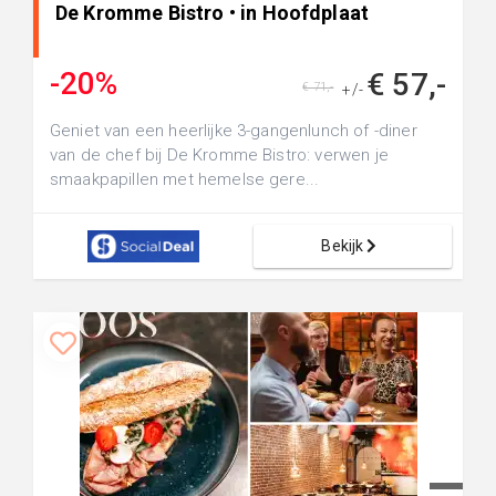
De Kromme Bistro • in Hoofdplaat
-20%
€ 57,-
€ 71,-
+/-
Geniet van een heerlijke 3-gangenlunch of -diner
van de chef bij De Kromme Bistro: verwen je
smaakpapillen met hemelse gere...
Bekijk