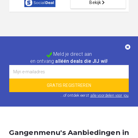
Bekijk
Meld je direct aan
en ontvang
alléén deals die JIJ wil
!
...of ontdek eerst
alle voordelen voor jou
.
Gangenmenu's Aanbiedingen in