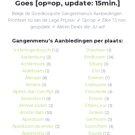
Goes [op=op, update: 15min.]
Bekijk de Goedkoopste Gangenmenu's Aanbiedingen.
Profiteer nú van de Lage Prijzen. ✓ Op=op ✓ Elke 15 min.
geupdate ✓ Alléén Deals die JIJ wil!
Gangenmenu's Aanbiedingen per plaats:
's-Hertogenbosch
Drachten
(12)
(5)
Aardenburg
Eindhoven
(2)
(24)
Achterhoek
Elburg
(6)
(3)
Aldeboarn
Elst
(2)
(3)
Alkmaar
Emmen
(8)
(7)
Almere
Enkhuizen
(3)
(4)
Alphen Aan Den Rijn
Enschede
(5)
(4)
Amersfoort
Ermelo
(9)
(3)
Ammerzoden
Etten-Leur
(2)
(3)
Amsterdam
Geleen
(50)
(2)
Apeldoorn
Giethoorn
(6)
(3)
Apeldoorn-deventer
Gorinchem
(2)
(4)
Appelscha
Gouda
(2)
(12)