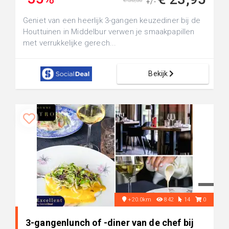
€ 36,50
+/-
Geniet van een heerlijk 3-gangen keuzediner bij de
Houttuinen in Middelbur verwen je smaakpapillen
met verrukkelijke gerech...
Bekijk
+20.0km
842
14
0
3-gangenlunch of -diner van de chef bij