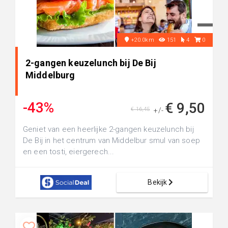
+20.0km
151
4
0
2-gangen keuzelunch bij De Bij
Middelburg
-43%
€ 9,50
€ 16,45
+/-
Geniet van een heerlijke 2-gangen keuzelunch bij
De Bij in het centrum van Middelbur smul van soep
en een tosti, eiergerech...
Bekijk