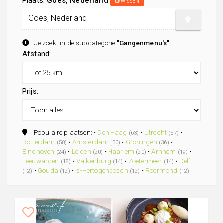
Plaats:
Goes, Nederland
WISSEN
Je zoekt in de subcategorie
"Gangenmenu's"
.
Afstand:
Prijs:
Populaire plaatsen: •
Den Haag
•
Utrecht
•
(63)
(57)
Rotterdam
•
Amsterdam
•
Groningen
•
(50)
(50)
(36)
Eindhoven
•
Leiden
•
Haarlem
•
Arnhem
•
(24)
(20)
(20)
(19)
Leeuwarden
•
Valkenburg
•
Zoetermeer
•
Delft
(18)
(14)
(14)
•
Gouda
•
's-Hertogenbosch
•
Roermond
(12)
(12)
(12)
(12)