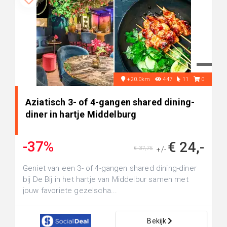
+20.0km
447
11
0
Aziatisch 3- of 4-gangen shared dining-
diner in hartje Middelburg
-37%
€ 24,-
€ 37,75
+/-
Geniet van een 3- of 4-gangen shared dining-diner
bij De Bij in het hartje van Middelbur samen met
jouw favoriete gezelscha...
Bekijk