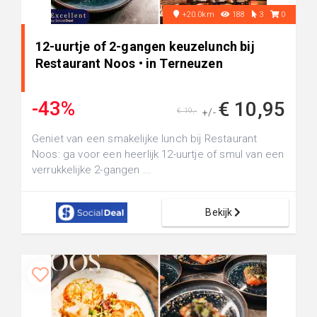
+20.0km
188
3
0
12-uurtje of 2-gangen keuzelunch bij
Restaurant Noos • in Terneuzen
-43%
€ 10,95
€ 19,-
+/-
Geniet van een smakelijke lunch bij Restaurant
Noos: ga voor een heerlijk 12-uurtje of smul van een
verrukkelijke 2-gangen ...
Bekijk