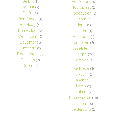
De Bilt
Hoofddorp
(3)
(5)
De Bult
Hoofdplaat
(2)
(2)
Delft
Hoogeveen
(12)
(3)
Den Bosch
Hoorn
(4)
(6)
Den Haag
Horst
(63)
(2)
Den Helder
Houten
(2)
(4)
Den Hoorn
Hummelo
(2)
(2)
Deventer
IJmuiden
(5)
(2)
Dinxperlo
IJsselstein
(2)
(4)
Doetinchem
Joppe
(5)
(2)
Dokkum
Kampen
(2)
(4)
Doorn
(2)
Kerkrade
(3)
Kijkduin
(2)
Lanaken
(2)
Laren
(2)
Lathum
(2)
Leeuwarden
(18)
Leiden
(20)
Leiderdorp
(2)