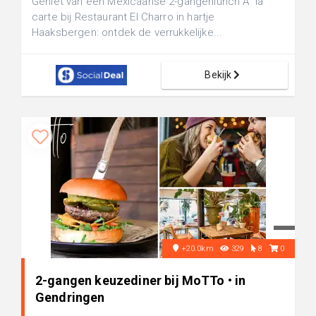
Geniet van een Mexicaanse 2-gangenlunch Ã la
carte bij Restaurant El Charro in hartje
Haaksbergen: ontdek de verrukkelijke...
Bekijk
+20.0km
329
8
0
2-gangen keuzediner bij MoTTo • in
Gendringen