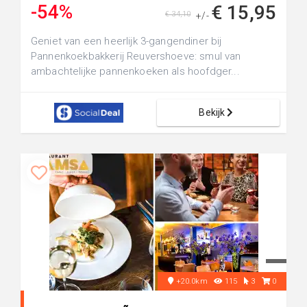
-54%
€ 15,95
€ 34,10
+/-
Geniet van een heerlijk 3-gangendiner bij
Pannenkoekbakkerij Reuvershoeve: smul van
ambachtelijke pannenkoeken als hoofdger...
Bekijk
+20.0km
115
3
0