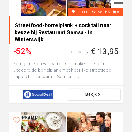
+20.0km
195
5
0
Streetfood-borrelplank + cocktail naar
keuze bij Restaurant Samsa • in
Winterswijk
-52%
€ 13,95
€ 28,95
+/-
Kom genieten van wereldse smaken met een
uitgebreide borrelplank met heerlijke streetfood-
hapjes bij Restaurant Samsa: incl...
Bekijk