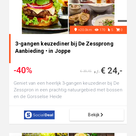
+20.0km
170
5
0
3-gangen keuzediner bij De Zessprong
Aanbieding • in Joppe
-40%
€ 24,-
€ 39,45
+/-
Geniet van een heerlijk 3-gangen keuzediner bij De
Zesspron in een prachtig natuurgebied met bossen
en de Gorsselse Heide
Bekijk