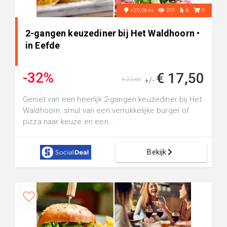
+20.0km
201
6
0
2-gangen keuzediner bij Het Waldhoorn •
in Eefde
-32%
€ 17,50
€ 25,60
+/-
Geniet van een heerlijk 2-gangen keuzediner bij Het
Waldhoorn: smul van een verrukkelijke burger of
pizza naar keuze en een...
Bekijk