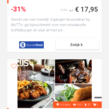
-31%
€ 17,95
€ 26,-
+/-
Geniet van een heerlijk 2-gangen keuzediner bij
MoTTo: ga bijvoorbeeld voor een smaakvolle
truffelburger en sluit af met ee...
Bekijk
+20.0km
1012
22
0