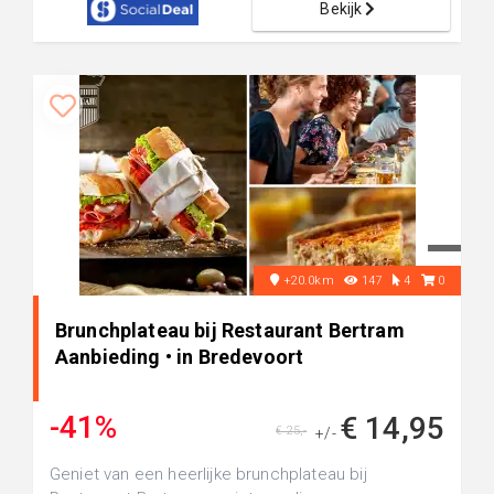
Bekijk
+20.0km
147
4
0
Brunchplateau bij Restaurant Bertram
Aanbieding • in Bredevoort
-41%
€ 14,95
€ 25,-
+/-
Geniet van een heerlijke brunchplateau bij