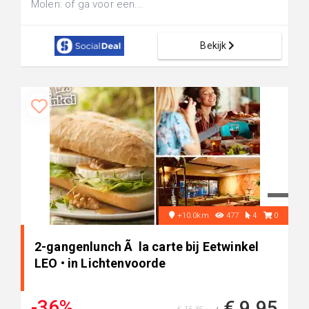
Molen: of ga voor een...
Bekijk
+10.0km
477
4
0
2-gangenlunch Ã la carte bij Eetwinkel
LEO • in Lichtenvoorde
-36%
€ 9,95