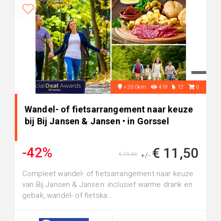
+20.0km
418
12
0
Wandel- of fietsarrangement naar keuze
bij Bij Jansen & Jansen • in Gorssel
-42%
€ 11,50
€ 19,65
+/-
Compleet wandel- of fietsarrangement naar keuze
van Bij Jansen & Jansen: inclusief warme drank en
gebak, wandel- of fietska...