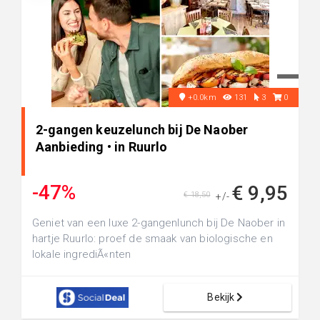
+0.0km
131
3
0
2-gangen keuzelunch bij De Naober
Aanbieding • in Ruurlo
-47%
€ 9,95
€ 18,50
+/-
Geniet van een luxe 2-gangenlunch bij De Naober in
hartje Ruurlo: proef de smaak van biologische en
lokale ingrediÃ«nten
Bekijk