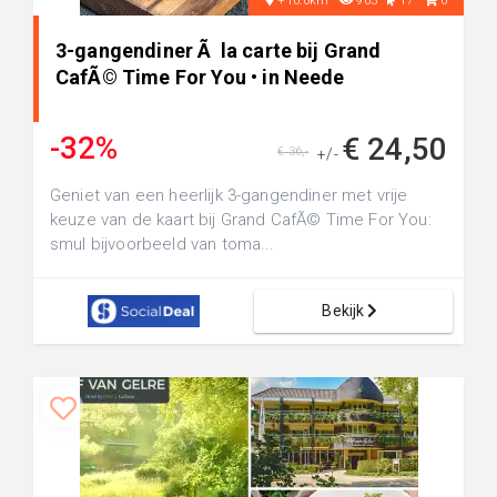
+10.0km
903
17
0
3-gangendiner Ã la carte bij Grand
CafÃ© Time For You • in Neede
-32%
€ 24,50
€ 36,-
+/-
Geniet van een heerlijk 3-gangendiner met vrije
keuze van de kaart bij Grand CafÃ© Time For You:
smul bijvoorbeeld van toma...
Bekijk