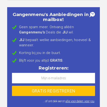
Gangenmenu's Aanbiedingen in je
mailbox!
Geen spam meer. Ontvang alléén
Gangenmenu's
Deals die
JIJ
wil.
JIJ
bepaalt: welke aanbiedingen, hoeveel &
wanneer.
Korting bij jou in de buurt.
Blijft voor jou altijd
GRATIS
.
Registreren:
...of ontdek eerst
alle voordelen voor jou
.