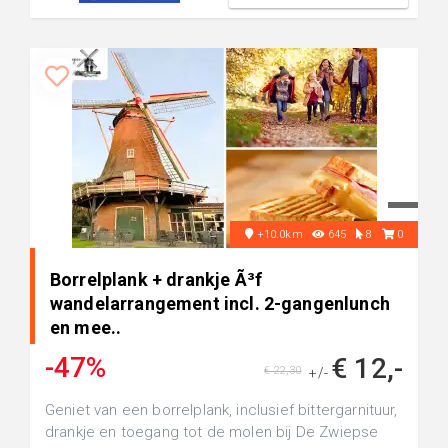
+10.0km
645
8
0
Borrelplank + drankje Ã³f
wandelarrangement incl. 2-gangenlunch
en mee..
-47%
€ 12,-
€ 22,30
+/-
Geniet van een borrelplank, inclusief bittergarnituur,
drankje en toegang tot de molen bij De Zwiepse