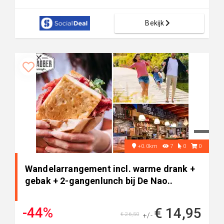
Bekijk
+0.0km
7
0
0
Wandelarrangement incl. warme drank +
gebak + 2-gangenlunch bij De Nao..
-44%
€ 14,95
€ 26,50
+/-