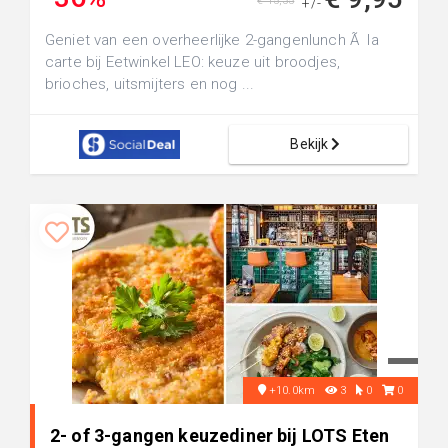
€ 15,35
+/-
Geniet van een overheerlijke 2-gangenlunch Ã la
carte bij Eetwinkel LEO: keuze uit broodjes,
brioches, uitsmijters en nog ...
Bekijk
+10.0km
3
0
0
2- of 3-gangen keuzediner bij LOTS Eten