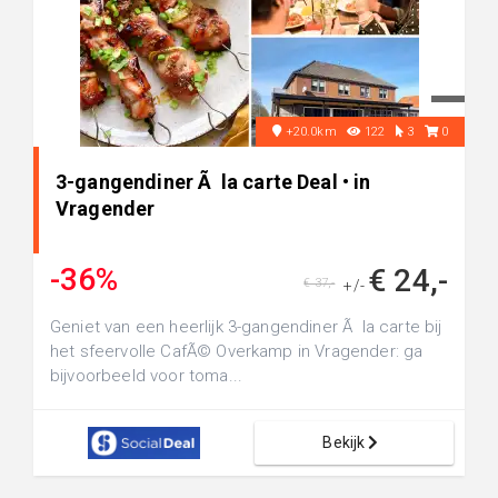
+20.0km
122
3
0
3-gangendiner Ã la carte Deal • in
Vragender
-36%
€ 24,-
€ 37,-
+/-
Geniet van een heerlijk 3-gangendiner Ã la carte bij
het sfeervolle CafÃ© Overkamp in Vragender: ga
bijvoorbeeld voor toma...
Bekijk