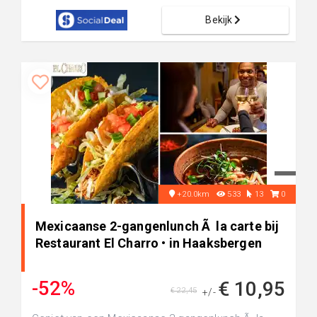
Bekijk
+20.0km
533
13
0
Mexicaanse 2-gangenlunch Ã la carte bij
Restaurant El Charro • in Haaksbergen
-52%
€ 10,95
€ 22,45
+/-