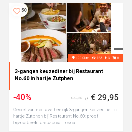
+20.0km
123
3
0
3-gangen keuzediner bij Restaurant
No.60 in hartje Zutphen
-40%
€ 29,95
€ 49,20
+/-
Geniet van een overheerlijk 3-gangen keuzediner in
hartje Zutphen bij Restaurant No.60: proef
bijvoorbeeld carpaccio, Tosca...