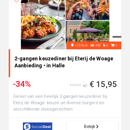
+10.0km
430
6
0
2-gangen keuzediner bij Eterij de Woage
Aanbieding • in Halle
-34%
€ 15,95
€ 24,10
+/-
Geniet van een heerlijk 2-gangen keuzediner bij
Eterij de Woage: keuze uit diverse burgers en
verschillende vleesgerechten
Bekijk