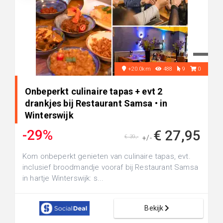
+20.0km
488
9
0
Onbeperkt culinaire tapas + evt 2
drankjes bij Restaurant Samsa • in
Winterswijk
-29%
€ 27,95
€ 39,-
+/-
Kom onbeperkt genieten van culinaire tapas, evt.
inclusief broodmandje vooraf bij Restaurant Samsa
in hartje Winterswijk: s...
Bekijk