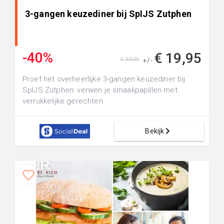
3-gangen keuzediner bij SpIJS Zutphen
-40%
€ 19,95
€ 33,05
+/-
Proef het overheerlijke 3-gangen keuzediner bij
SpIJS Zutphen: verwen je smaakpapillen met
verrukkelijke gerechten
Bekijk