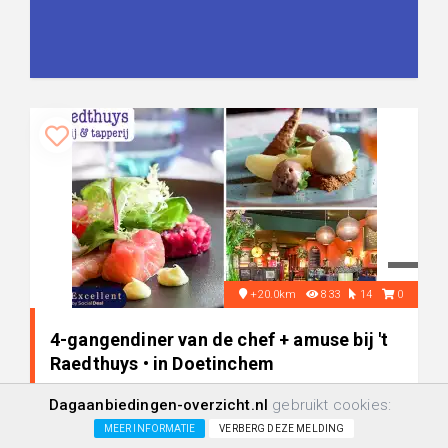
+20.0km
833
14
0
4-gangendiner van de chef + amuse bij 't
Raedthuys • in Doetinchem
Dagaanbiedingen-overzicht.nl
gebruikt cookies:
-45%
€ 33,-
MEER INFORMATIE
VERBERG DEZE MELDING
€ 59,-
+/-