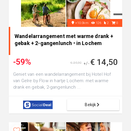
+10.0km
126
2
0
Wandelarrangement met warme drank +
gebak + 2-gangenlunch • in Lochem
-59%
€ 14,50
€ 34,90
+/-
Geniet van een wandelarrangement bij Hotel Hof
van Gelre by Flow in hartje Lochem: met warme
drank en gebak, 2-gangenlunch ...
Bekijk