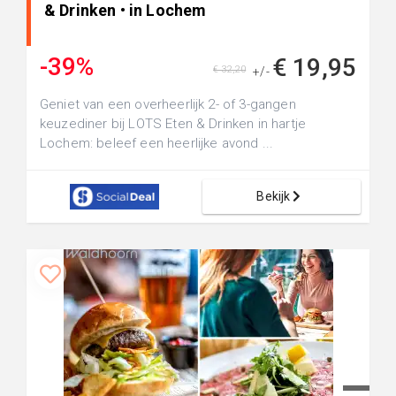
& Drinken • in Lochem
-39%
€ 19,95
€ 32,20
+/-
Geniet van een overheerlijk 2- of 3-gangen
keuzediner bij LOTS Eten & Drinken in hartje
Lochem: beleef een heerlijke avond ...
Bekijk