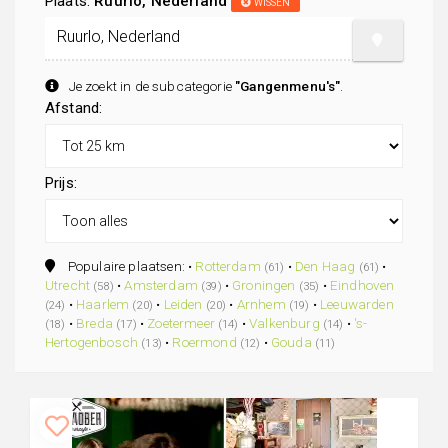
Plaats:
Ruurlo, Nederland
WISSEN
Je zoekt in de subcategorie
"Gangenmenu's"
.
Afstand:
Prijs:
Populaire plaatsen: •
Rotterdam
•
Den Haag
•
(61)
(61)
Utrecht
•
Amsterdam
•
Groningen
•
Eindhoven
(58)
(39)
(35)
•
Haarlem
•
Leiden
•
Arnhem
•
Leeuwarden
(24)
(20)
(20)
(19)
•
Breda
•
Zoetermeer
•
Valkenburg
•
's-
(18)
(17)
(14)
(14)
Hertogenbosch
•
Roermond
•
Gouda
(13)
(12)
(11)