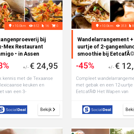
+10.0km
612
16
0
+10.0km
313
angenproeverij bij
Wandelarrangement +
x-Mex Restaurant
uurtje of 2-gangenlun
amigo • in Assen
smoothie bij EetcafÃ©
8%
-45%
€ 24,95
€ 12
+/-
+/-
€ 39,95
€ 22,35
 kennis met de Texaanse
Compleet wandelarrangem
Mexicaanse keuken en
met gebak en een 12-uurtje 
et van een 3-
EetcafÃ© Het Wapen van
enproeverij bij Tex-Mex
Oostellingwerf: of ga voor e
aurant Bramigo: proef ...
gangen ke...
Bekijk
Beki