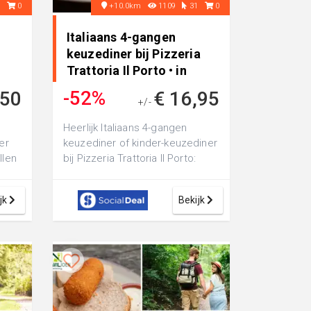
3
0
+10.0km
1109
31
0
Italiaans 4-gangen
keuzediner bij Pizzeria
Trattoria Il Porto • in
Assen
-52%
,50
€ 16,95
+/-
€ 35,25
Heerlijk Italiaans 4-gangen
er
keuzediner of kinder-keuzediner
llen
bij Pizzeria Trattoria Il Porto:
vol
verwen je smaakpapillen met
ve...
jk
Bekijk