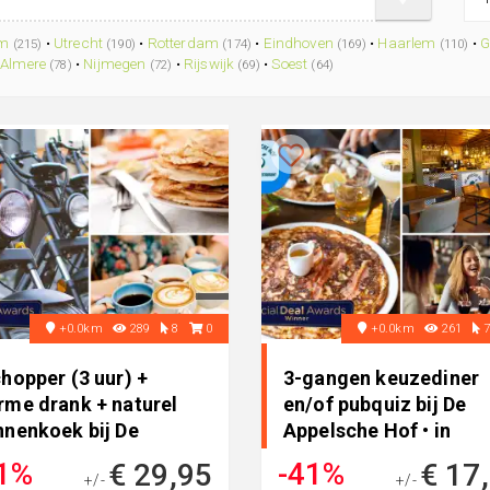
am
•
Utrecht
•
Rotterdam
•
Eindhoven
•
Haarlem
•
G
(215)
(190)
(174)
(169)
(110)
•
Almere
•
Nijmegen
•
Rijswijk
•
Soest
(78)
(72)
(69)
(64)
+0.0km
289
8
0
+0.0km
261
hopper (3 uur) +
3-gangen keuzediner
rme drank + naturel
en/of pubquiz bij De
nnenkoek bij De
Appelsche Hof • in
elsche ..
Appelscha
1%
-41%
€ 29,95
€ 17
+/-
+/-