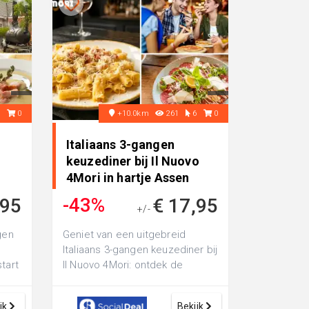
3
0
+10.0km
261
6
0
Italiaans 3-gangen
keuzediner bij Il Nuovo
4Mori in hartje Assen
-43%
,95
€ 17,95
+/-
€ 31,40
gen
Geniet van een uitgebreid
Italiaans 3-gangen keuzediner bij
tart
Il Nuovo 4Mori: ontdek de
ia
verrukkelijke smaken uit de
Italiaans...
jk
Bekijk