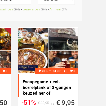
roningen
•
Leeuwarden
•
Arnhem
•
(103)
(101)
(97)
7
0
+0.0km
305
8
0
Escapegame + evt.
borrelplank of 3-gangen
keuzediner of
borrelarrangem..
-51%
,50
€ 9,95
€ 19,95
+/-