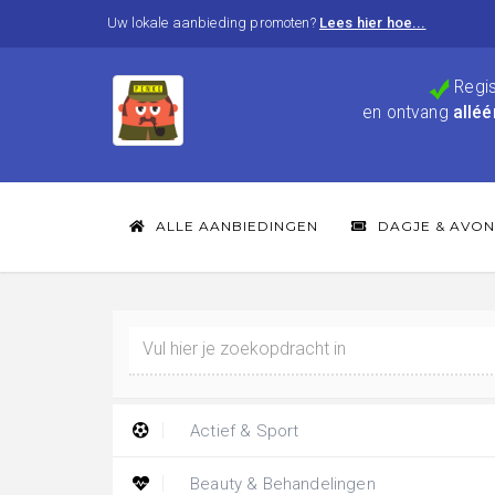
Uw lokale aanbieding promoten?
Lees hier hoe...
Regis
en ontvang
alléé
ALLE AANBIEDINGEN
DAGJE & AVON
Actief & Sport
Beauty & Behandelingen