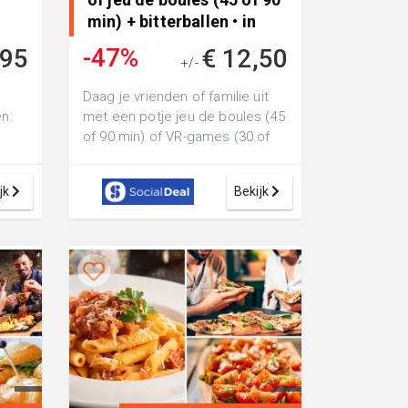
min) + bitterballen • in
Assen
-47%
,95
€ 12,50
+/-
€ 23,25
Daag je vrienden of familie uit
n:
met een potje jeu de boules (45
of 90 min) of VR-games (30 of
60 min) bij Jumpstyle Assen: ...
jk
Bekijk