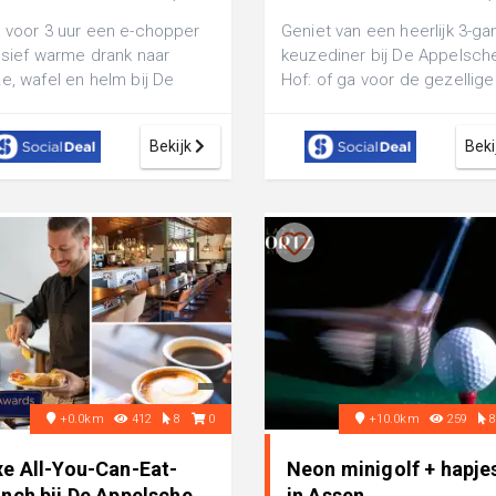
€ 50,30
€ 29,45
 voor 3 uur een e-chopper
Geniet van een heerlijk 3-g
usief warme drank naar
keuzediner bij De Appelsch
e, wafel en helm bij De
Hof: of ga voor de gezellige 
lsche Hof: je geniet van
pubquiz-avond, eventueel me
heerl...
Bekijk
Beki
+0.0km
412
8
0
+10.0km
259
xe All-You-Can-Eat-
Neon minigolf + hapjes
unch bij De Appelsche
in Assen