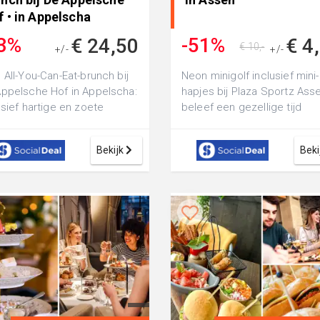
 • in Appelscha
3%
-51%
€ 24,50
€ 4
€ 10,-
+/-
+/-
€ 42,50
 All-You-Can-Eat-brunch bij
Neon minigolf inclusief mini-
ppelsche Hof in Appelscha:
hapjes bij Plaza Sportz Asse
usief hartige en zoete
beleef een gezellige tijd
es, sappen en koffie of thee
Bekijk
Beki