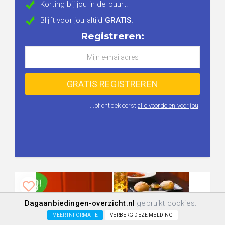
Korting bij jou in de buurt.
Blijft voor jou altijd
GRATIS
.
Registreren:
...of ontdek eerst
alle voordelen voor jou
.
Dagaanbiedingen-overzicht.nl
gebruikt cookies:
MEER INFORMATIE
VERBERG DEZE MELDING