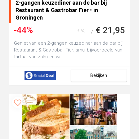
2-gangen keuzediner aan de bar bij
Restaurant & Gastrobar Fier • in
Groningen
-44%
€ 21,95
€ 39,-
+/-
Geniet van een 2-gangen keuzediner aan de bar bij
Restaurant & Gastrobar Fier: smul bijvoorbeeld van
tartaar van zalm en wi...
Bekijken