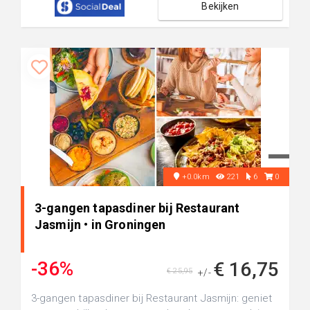
Bekijken
+0.0km
221
6
0
3-gangen tapasdiner bij Restaurant
Jasmijn • in Groningen
-36%
€ 16,75
€ 25,95
+/-
3-gangen tapasdiner bij Restaurant Jasmijn: geniet