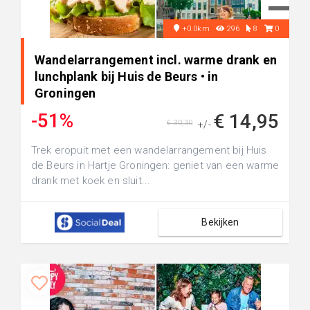
+0.0km
296
8
0
Wandelarrangement incl. warme drank en
lunchplank bij Huis de Beurs • in
Groningen
-51%
€ 14,95
€ 30,30
+/-
Trek eropuit met een wandelarrangement bij Huis
de Beurs in Hartje Groningen: geniet van een warme
drank met koek en sluit...
Bekijken