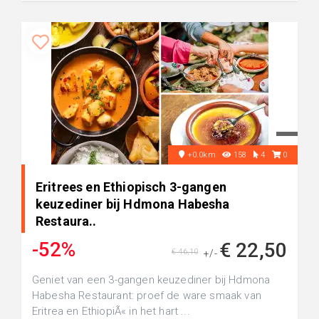
+0.0km
158
4
0
Eritrees en Ethiopisch 3-gangen
keuzediner bij Hdmona Habesha
Restaura..
-52%
€ 22,50
€ 46,10
+/-
Geniet van een 3-gangen keuzediner bij Hdmona
Habesha Restaurant: proef de ware smaak van
Eritrea en EthiopiÃ« in het hart ...