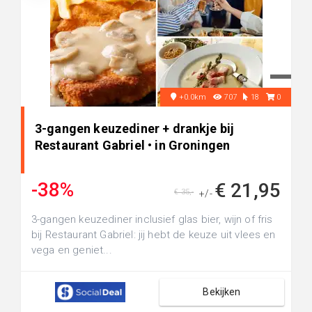
+0.0km
707
18
0
3-gangen keuzediner + drankje bij
Restaurant Gabriel • in Groningen
-38%
€ 21,95
€ 35,-
+/-
3-gangen keuzediner inclusief glas bier, wijn of fris
bij Restaurant Gabriel: jij hebt de keuze uit vlees en
vega en geniet...
Bekijken