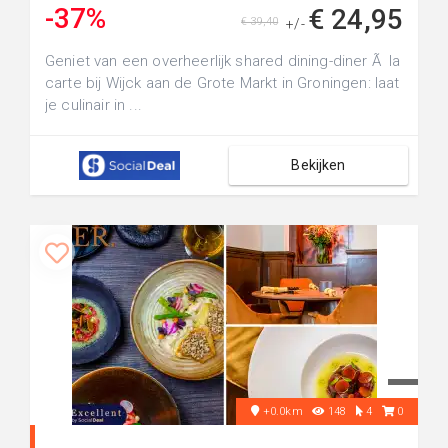
-37%
€ 24,95
€ 39,40
+/-
Geniet van een overheerlijk shared dining-diner Ã la
carte bij Wijck aan de Grote Markt in Groningen: laat
je culinair in ...
Bekijken
+0.0km
148
4
0