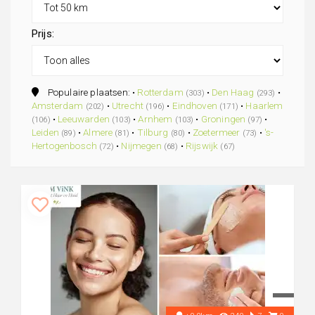
Prijs:
Populaire plaatsen: •
Rotterdam
•
Den Haag
•
(303)
(293)
Amsterdam
•
Utrecht
•
Eindhoven
•
Haarlem
(202)
(196)
(171)
•
Leeuwarden
•
Arnhem
•
Groningen
•
(106)
(103)
(103)
(97)
Leiden
•
Almere
•
Tilburg
•
Zoetermeer
•
's-
(89)
(81)
(80)
(73)
Hertogenbosch
•
Nijmegen
•
Rijswijk
(72)
(68)
(67)