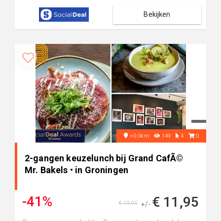
Bekijken
+0.0km
149
4
0
2-gangen keuzelunch bij Grand CafÃ©
Mr. Bakels • in Groningen
-41%
€ 11,95
€ 19,95
+/-