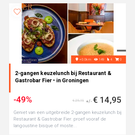
+0.0km
149
4
0
2-gangen keuzelunch bij Restaurant &
Gastrobar Fier • in Groningen
-49%
€ 14,95
€ 29,15
+/-
Geniet van een uitgebreide 2-gangen keuzelunch bij
Restaurant & Gastrobar Fier: proef vooraf de
langoustine bisque of moste...