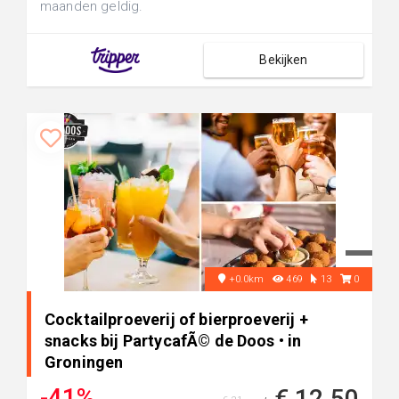
maanden geldig.
Bekijken
+0.0km
469
13
0
Cocktailproeverij of bierproeverij +
snacks bij PartycafÃ© de Doos • in
Groningen
-41%
€ 12,50