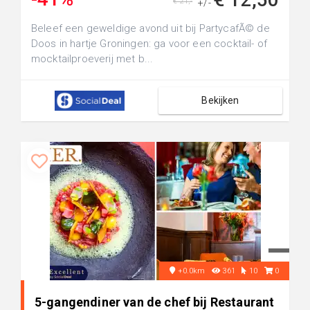
€ 21,-
+/-
Beleef een geweldige avond uit bij PartycafÃ© de
Doos in hartje Groningen: ga voor een cocktail- of
mocktailproeverij met b...
Bekijken
+0.0km
361
10
0
5-gangendiner van de chef bij Restaurant