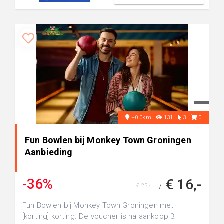
+0.0km
131
3
0
Fun Bowlen bij Monkey Town Groningen
Aanbieding
-36%
€ 16,-
€ 25,-
+/-
Fun Bowlen bij Monkey Town Groningen met
[korting] korting. De voucher is na aankoop 3