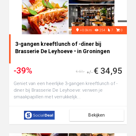
+0.0km
254
7
0
3-gangen kreeftlunch of -diner bij
Brasserie De Leyhoeve • in Groningen
-39%
€ 34,95
€ 57,-
+/-
Geniet van een heerlijke 3-gangen kreeftlunch of -
diner bij Brasserie De Leyhoeve: verwen je
smaakpapillen met verrukkelijk...
Bekijken