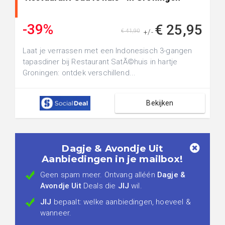
-39%
€ 25,95
€ 41,90
+/-
Laat je verrassen met een Indonesisch 3-gangen
tapasdiner bij Restaurant SatÃ©huis in hartje
Groningen: ontdek verschillend...
Bekijken
Dagje & Avondje Uit
Aanbiedingen in je mailbox!
Geen spam meer. Ontvang alléén
Dagje &
Avondje Uit
Deals die
JIJ
wil.
JIJ
bepaalt: welke aanbiedingen, hoeveel &
wanneer.