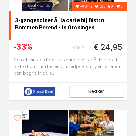
+0.0km
325
9
0
3-gangendiner Ã la carte bij Bistro
Bommen Berend • in Groningen
-33%
€ 24,95
€ 36,95
+/-
Geniet van een heerlijk 3-gangendiner Ã la carte bij
Bistro Bommen Berend in hartje Groningen: al jaren
een begrip in de s...
Bekijken