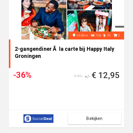
+0.0km
704
19
0
2-gangendiner Ã la carte bij Happy Italy
Groningen
-36%
€ 12,95
€ 20,-
+/-
Bekijken