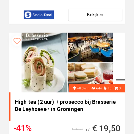
Bekijken
+0.0km
644
16
0
High tea (2 uur) + prosecco bij Brasserie
De Leyhoeve • in Groningen
-41%
€ 19,50
€ 32,75
+/-