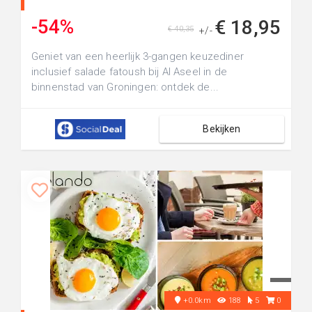
-54%
€ 18,95
€ 40,35
+/-
Geniet van een heerlijk 3-gangen keuzediner
inclusief salade fatoush bij Al Aseel in de
binnenstad van Groningen: ontdek de...
Bekijken
+0.0km
188
5
0