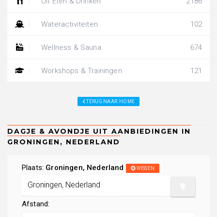
Uit Eten & Drinken
2186
Wateractiviteiten
102
Wellness & Sauna
674
Workshops & Trainingen
121
TERUG NAAR: HOME
Plaats:
Groningen, Nederland
WISSEN
Afstand: