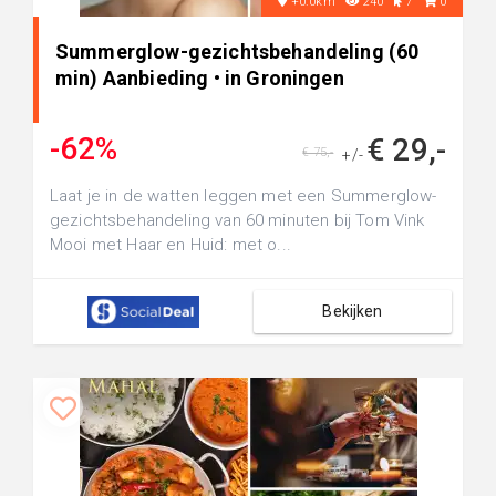
+0.0km
240
7
0
Summerglow-gezichtsbehandeling (60
min) Aanbieding • in Groningen
-62%
€ 29,-
€ 75,-
+/-
Laat je in de watten leggen met een Summerglow-
gezichtsbehandeling van 60 minuten bij Tom Vink
Mooi met Haar en Huid: met o...
Bekijken