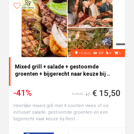
+0.0km
328
9
0
Mixed grill + salade + gestoomde
groenten + bijgerecht naar keuze bij ..
-41%
€ 15,50
€ 26,20
+/-
Heerlijke mixed grill met 4 soorten vlees of vis
inclusief salade, gestoomde groenten en een
bijgerecht naar keuze bij Rest...