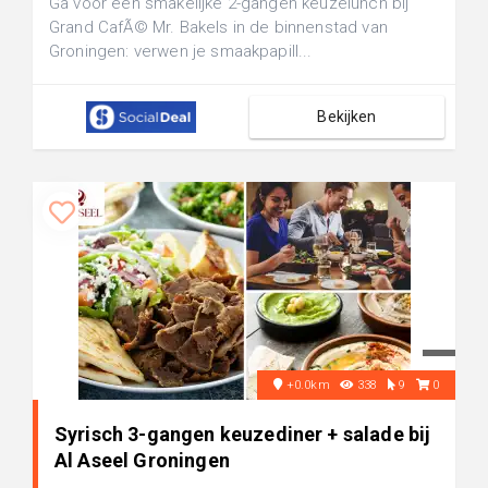
Ga voor een smakelijke 2-gangen keuzelunch bij
Grand CafÃ© Mr. Bakels in de binnenstad van
Groningen: verwen je smaakpapill...
Bekijken
+0.0km
338
9
0
Syrisch 3-gangen keuzediner + salade bij
Al Aseel Groningen