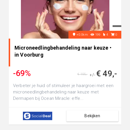
+0.0km
199
4
0
Microneedlingbehandeling naar keuze •
in Voorburg
-69%
€ 49,-
€ 155,-
+/-
Verbeter je huid of stimuleer je haargroei met een
microneedlingbehandeling naar keuze met
Dermapen bij Ocean Miracle: effe...
Bekijken