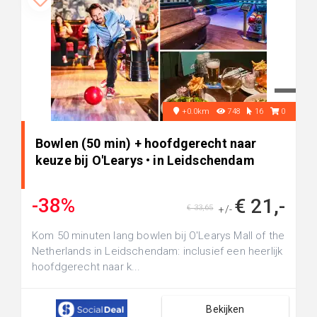
+0.0km
748
16
0
Bowlen (50 min) + hoofdgerecht naar
keuze bij O'Learys • in Leidschendam
-38%
€ 21,-
€ 33,65
+/-
Kom 50 minuten lang bowlen bij O'Learys Mall of the
Netherlands in Leidschendam: inclusief een heerlijk
hoofdgerecht naar k...
Bekijken