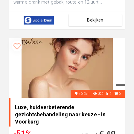
warme drank met gebak, route en 12-uurt...
Bekijken
+0.0km
329
7
0
Luxe, huidverbeterende
gezichtsbehandeling naar keuze • in
Voorburg
-51%
€ 49,-