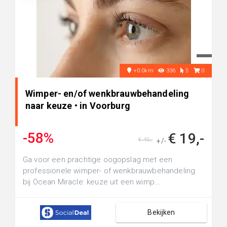
+0.0km
336
5
0
Wimper- en/of wenkbrauwbehandeling
naar keuze • in Voorburg
-58%
€ 19,-
€ 45,-
+/-
Ga voor een prachtige oogopslag met een
professionele wimper- of wenkbrauwbehandeling
bij Ocean Miracle: keuze uit een wimp...
Bekijken