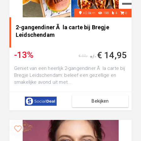
+0.0km
198
4
0
2-gangendiner Ã la carte bij Bregje
Leidschendam
-13%
€ 14,95
€ 17,-
+/-
Geniet van een heerlijk 2-gangendiner Ã la carte bij
Bregje Leidschendam: beleef een gezellige en
smakelijke avond uit met...
Bekijken