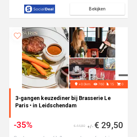
Bekijken
+0.0km
760
15
0
3-gangen keuzediner bij Brasserie Le
Paris • in Leidschendam
-35%
€ 29,50
€ 44,80
+/-