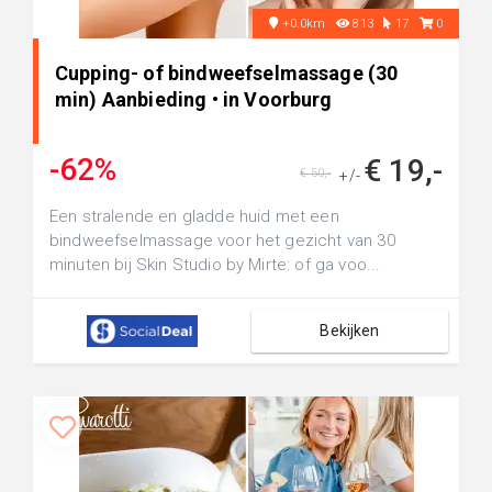
+0.0km
813
17
0
Cupping- of bindweefselmassage (30
min) Aanbieding • in Voorburg
-62%
€ 19,-
€ 50,-
+/-
Een stralende en gladde huid met een
bindweefselmassage voor het gezicht van 30
minuten bij Skin Studio by Mirte: of ga voo...
Bekijken