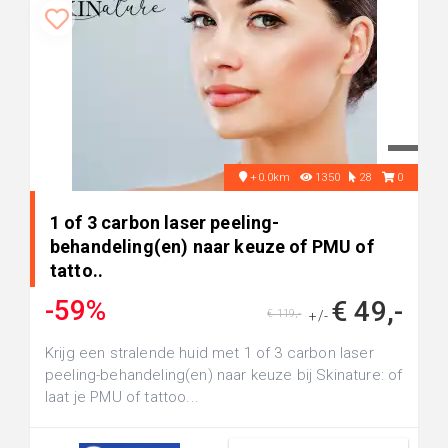
+0.0km
1350
28
0
1 of 3 carbon laser peeling-
behandeling(en) naar keuze of PMU of
tatto..
-59%
€ 49,-
€ 119,-
+/-
Krijg een stralende huid met 1 of 3 carbon laser
peeling-behandeling(en) naar keuze bij Skinature: of
laat je PMU of tattoo...