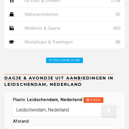
Uit Eten & Drinken
2108
Wateractiviteiten
95
Wellness & Sauna
660
Workshops & Trainingen
88
TERUG NAAR: HOME
Plaats:
Leidschendam, Nederland
WISSEN
Afstand: