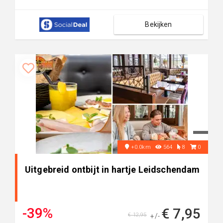
Bekijken
+0.0km
564
8
0
Uitgebreid ontbijt in hartje Leidschendam
-39%
€ 7,95
€ 12,95
+/-