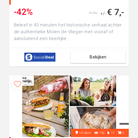
-42%
€ 7,-
€ 12,-
+/-
Beleef in 45 minuten het historische verhaal achter
de authentieke Molen de Vlieger met vooraf of
aansluitend een heerlijke...
Bekijken
+0.0km
702
11
0