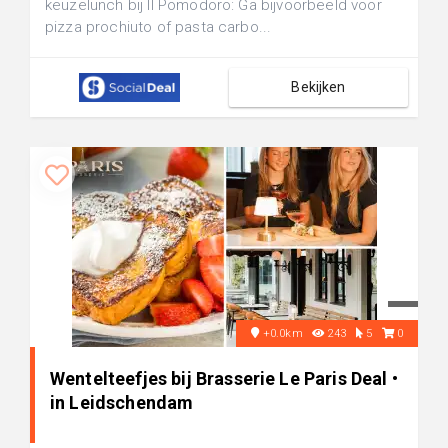
keuzelunch bij Il Pomodoro: Ga bijvoorbeeld voor
pizza prochiuto of pasta carbo...
Bekijken
+0.0km
243
5
0
Wentelteefjes bij Brasserie Le Paris Deal •
in Leidschendam