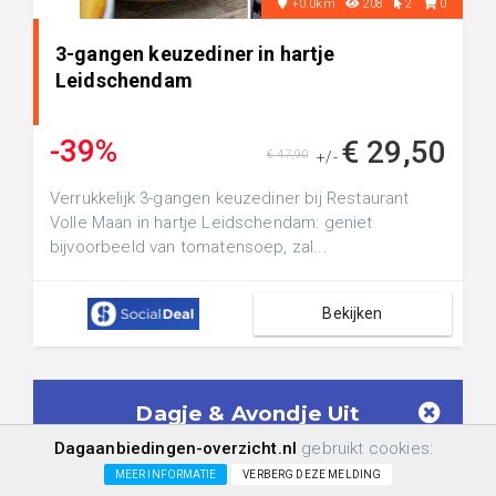
+0.0km
208
2
0
3-gangen keuzediner in hartje
Leidschendam
-39%
€ 29,50
€ 47,90
+/-
Verrukkelijk 3-gangen keuzediner bij Restaurant
Volle Maan in hartje Leidschendam: geniet
bijvoorbeeld van tomatensoep, zal...
Bekijken
Dagje & Avondje Uit
Aanbiedingen in je mailbox!
Dagaanbiedingen-overzicht.nl
gebruikt cookies:
Geen spam meer. Ontvang alléén
Dagje &
MEER INFORMATIE
VERBERG DEZE MELDING