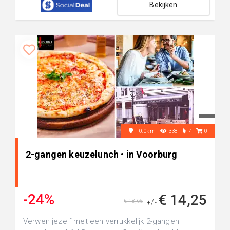
Bekijken
+0.0km
338
7
0
2-gangen keuzelunch • in Voorburg
-24%
€ 14,25
€ 18,65
+/-
Verwen jezelf met een verrukkelijk 2-gangen