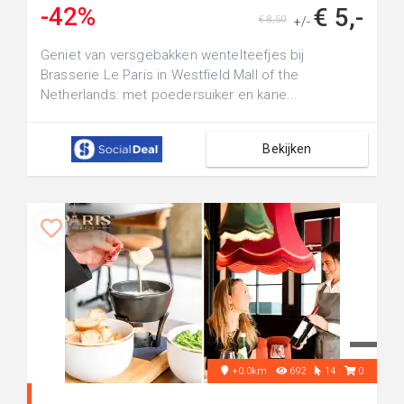
-42%
€ 5,-
€ 8,50
+/-
Geniet van versgebakken wentelteefjes bij
Brasserie Le Paris in Westfield Mall of the
Netherlands: met poedersuiker en kane...
Bekijken
+0.0km
692
14
0