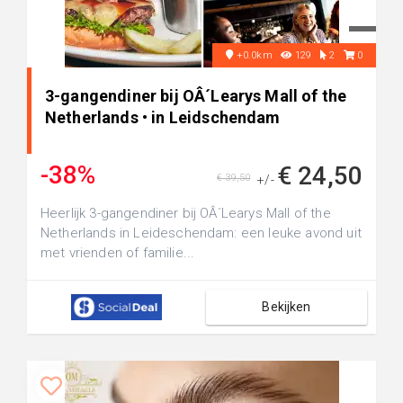
+0.0km
129
2
0
3-gangendiner bij OÂ´Learys Mall of the
Netherlands • in Leidschendam
-38%
€ 24,50
€ 39,50
+/-
Heerlijk 3-gangendiner bij OÂ´Learys Mall of the
Netherlands in Leideschendam: een leuke avond uit
met vrienden of familie...
Bekijken