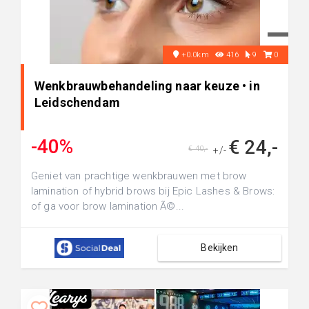
+0.0km
416
9
0
Wenkbrauwbehandeling naar keuze • in
Leidschendam
-40%
€ 24,-
€ 40,-
+/-
Geniet van prachtige wenkbrauwen met brow
lamination of hybrid brows bij Epic Lashes & Brows:
of ga voor brow lamination Ã©...
Bekijken