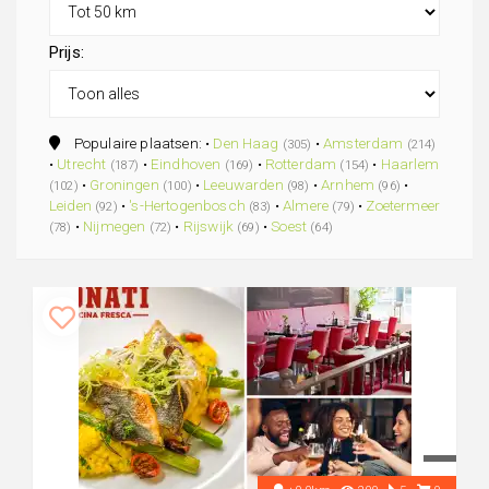
Prijs:
Populaire plaatsen: •
Den Haag
•
Amsterdam
(305)
(214)
•
Utrecht
•
Eindhoven
•
Rotterdam
•
Haarlem
(187)
(169)
(154)
•
Groningen
•
Leeuwarden
•
Arnhem
•
(102)
(100)
(98)
(96)
Leiden
•
's-Hertogenbosch
•
Almere
•
Zoetermeer
(92)
(83)
(79)
•
Nijmegen
•
Rijswijk
•
Soest
(78)
(72)
(69)
(64)