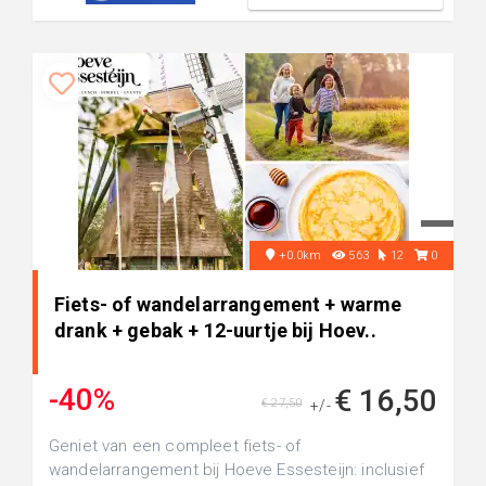
+0.0km
563
12
0
Fiets- of wandelarrangement + warme
drank + gebak + 12-uurtje bij Hoev..
-40%
€ 16,50
€ 27,50
+/-
Geniet van een compleet fiets- of
wandelarrangement bij Hoeve Essesteijn: inclusief