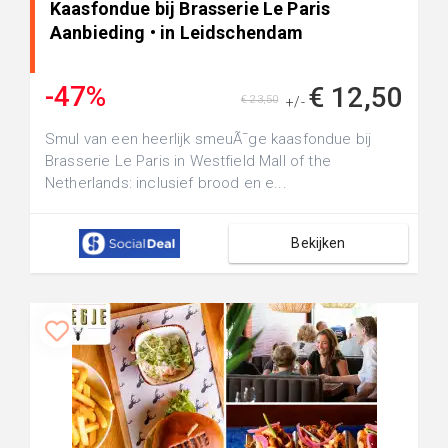
Kaasfondue bij Brasserie Le Paris
Aanbieding • in Leidschendam
-47%
€ 12,50
€ 23,50
+/-
Smul van een heerlijk smeuÃ¯ge kaasfondue bij
Brasserie Le Paris in Westfield Mall of the
Netherlands: inclusief brood en e...
Bekijken