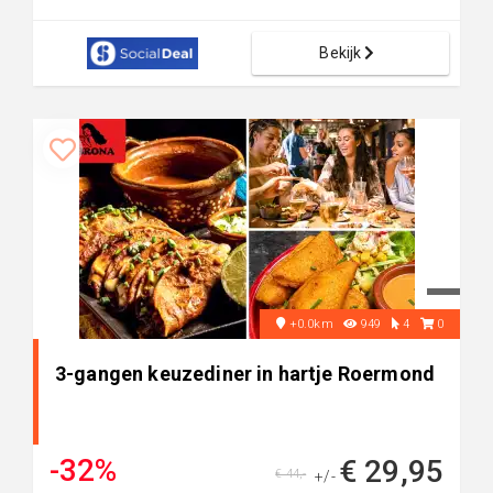
Bekijk
+0.0km
949
4
0
3-gangen keuzediner in hartje Roermond
-32%
€ 29,95
€ 44,-
+/-