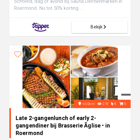
ochtend, dag of avond bij Sauna Dennenmarken in
Roermond. Nu tot 50% korting ...
Bekijk
+0.0km
276
8
0
Late 2-gangenlunch of early 2-
gangendiner bij Brasserie Ãglise • in
Roermond