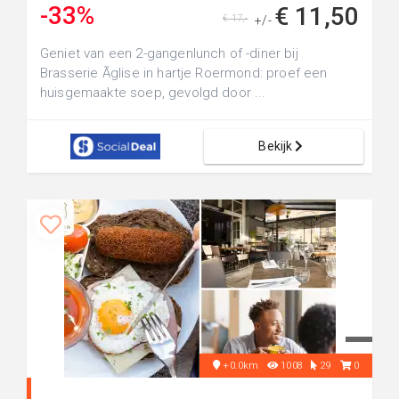
-33%
€ 11,50
€ 17,-
+/-
Geniet van een 2-gangenlunch of -diner bij
Brasserie Ãglise in hartje Roermond: proef een
huisgemaakte soep, gevolgd door ...
Bekijk
+0.0km
1008
29
0