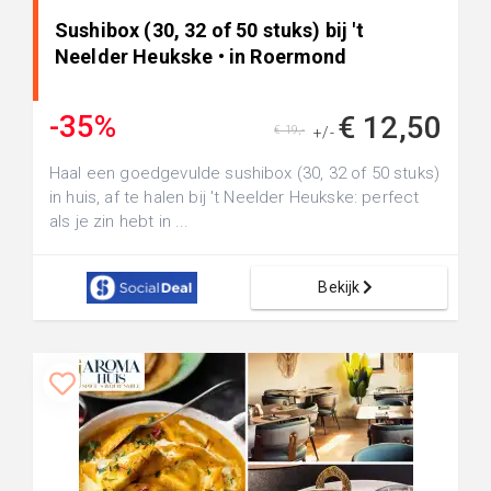
Sushibox (30, 32 of 50 stuks) bij 't
Neelder Heukske • in Roermond
-35%
€ 12,50
€ 19,-
+/-
Haal een goedgevulde sushibox (30, 32 of 50 stuks)
in huis, af te halen bij 't Neelder Heukske: perfect
als je zin hebt in ...
Bekijk