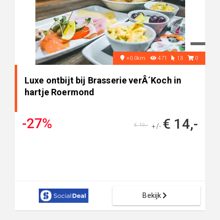
+0.0km
471
13
0
Luxe ontbijt bij Brasserie verÂ´Koch in
hartje Roermond
-27%
€ 14,-
€ 19,-
+/-
Bekijk