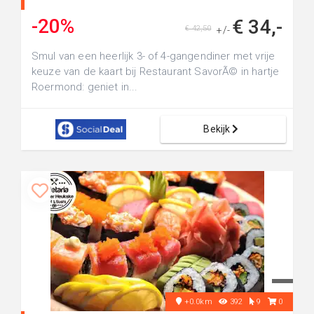
-20%
€ 34,-
€ 42,50
+/-
Smul van een heerlijk 3- of 4-gangendiner met vrije
keuze van de kaart bij Restaurant SavorÃ© in hartje
Roermond: geniet in...
Bekijk
+0.0km
392
9
0