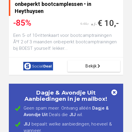
onbeperkt bootcamplessen • in
Heythuysen
-85%
€ 10,-
€ 65,-
+/-
Een 5- of 10-rittenkaart voor bootcamptrainingen
Ã³f 2 of 3 maanden onbeperkt bootcamptrainingen
bij BOEST yourself: lekker...
Bekijk
Dagje & Avondje Uit
Aanbiedingen in je mailbox!
Geen spam meer. Ontvang alléén
Dagje &
Avondje Uit
Deals die
JIJ
wil.
JIJ
bepaalt: welke aanbiedingen, hoeveel &
wanneer.