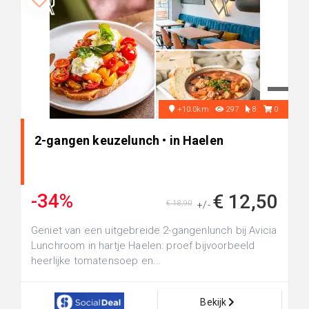
+10.0km
297
8
0
2-gangen keuzelunch • in Haelen
-34%
€ 12,50
€ 18,90
+/-
Geniet van een uitgebreide 2-gangenlunch bij Avicia
Lunchroom in hartje Haelen: proef bijvoorbeeld
heerlijke tomatensoep en...
Bekijk