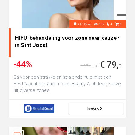
+10.0km
137
4
0
HIFU-behandeling voor zone naar keuze •
in Sint Joost
-44%
€ 79,-
€ 140,-
+/-
Ga voor een strakke en stralende huid met een
HIFU-faceliftbehandeling bij Beauty Architect: keuze
uit diverse zones
Bekijk