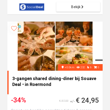
Bekijk
+0.0km
232
6
0
3-gangen shared dining-diner bij Souave
Deal • in Roermond
-34%
€ 24,95
€ 37,50
+/-