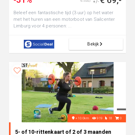
€ 69,-
€ 100,-
+/-
Beleef een fantastische tijd (3 uur) op het water
met het huren van een motorboot van Sailcenter
Limburg voor 4 personen: ...
Bekijk
+10.0km
919
18
0
5- of 10-rittenkaart of 2 of 3 maanden