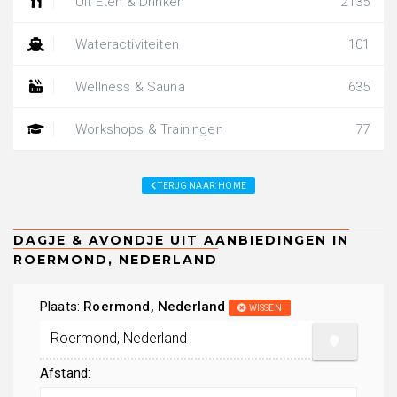
Uit Eten & Drinken
2135
Wateractiviteiten
101
Wellness & Sauna
635
Workshops & Trainingen
77
TERUG NAAR: HOME
Plaats:
Roermond, Nederland
WISSEN
Afstand: