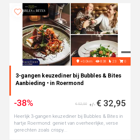
+0.0km
838
23
0
3-gangen keuzediner bij Bubbles & Bites
Aanbieding • in Roermond
-38%
€ 32,95
€ 52,50
+/-
Heerlijk 3-gangen keuzediner bij Bubbles & Bites in
hartje Roermond: geniet van overheerlijke, verse
gerechten zoals crispy...