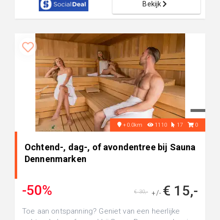
Bekijk
+0.0km
1110
17
0
Ochtend-, dag-, of avondentree bij Sauna
Dennenmarken
-50%
€ 15,-
€ 30,-
+/-
Toe aan ontspanning? Geniet van een heerlijke