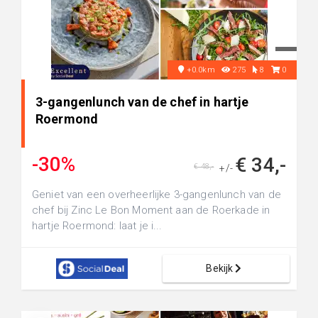
+0.0km
275
8
0
3-gangenlunch van de chef in hartje
Roermond
-30%
€ 34,-
€ 48,-
+/-
Geniet van een overheerlijke 3-gangenlunch van de
chef bij Zinc Le Bon Moment aan de Roerkade in
hartje Roermond: laat je i...
Bekijk