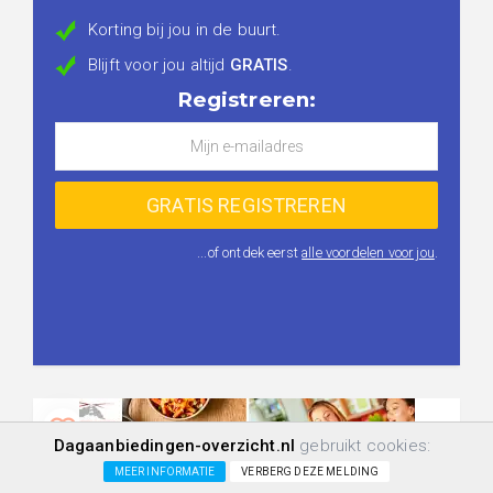
Korting bij jou in de buurt.
Blijft voor jou altijd
GRATIS
.
Registreren:
...of ontdek eerst
alle voordelen voor jou
.
Dagaanbiedingen-overzicht.nl
gebruikt cookies:
MEER INFORMATIE
VERBERG DEZE MELDING