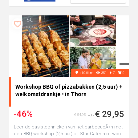
+10.0km
351
7
0
Workshop BBQ of pizzabakken (2,5 uur) +
welkomstdrankje • in Thorn
-46%
€ 29,95
€ 54,95
+/-
Leer de basistechnieken van het barbecueÃ«n met
een BBQ-workshop (2,5 uur) bij Star Caterin of word