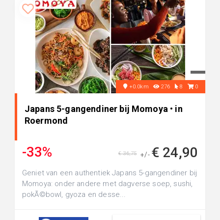
+0.0km
276
8
0
Japans 5-gangendiner bij Momoya • in
Roermond
-33%
€ 24,90
€ 36,75
+/-
Geniet van een authentiek Japans 5-gangendiner bij
Momoya: onder andere met dagverse soep, sushi,
pokÃ©bowl, gyoza en desse...