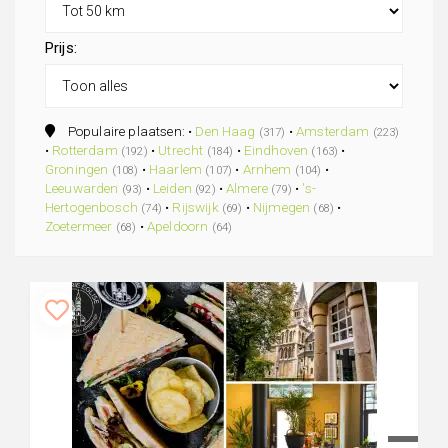
Prijs:
Populaire plaatsen: •
Den Haag
•
Amsterdam
(317)
(223)
•
Rotterdam
•
Utrecht
•
Eindhoven
•
(192)
(184)
(163)
Groningen
•
Haarlem
•
Arnhem
•
(108)
(107)
(104)
Leeuwarden
•
Leiden
•
Almere
•
's-
(93)
(92)
(79)
Hertogenbosch
•
Rijswijk
•
Nijmegen
•
(74)
(69)
(68)
Zoetermeer
•
Apeldoorn
(68)
(64)