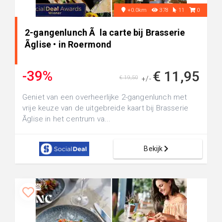
+0.0km
378
11
0
2-gangenlunch Ã la carte bij Brasserie
Ãglise • in Roermond
-39%
€ 11,95
€ 19,50
+/-
Geniet van een overheerlijke 2-gangenlunch met
vrije keuze van de uitgebreide kaart bij Brasserie
Ãglise in het centrum va...
Bekijk