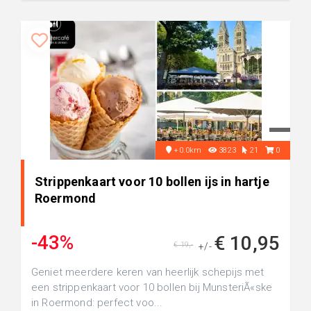
+0.0km
3823
21
0
Strippenkaart voor 10 bollen ijs in hartje
Roermond
-43%
€ 10,95
€ 19,-
+/-
Geniet meerdere keren van heerlijk schepijs met
een strippenkaart voor 10 bollen bij MunsteriÃ«ske
in Roermond: perfect voo...