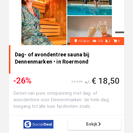
+0.0km
154
2
0
Dag- of avondentree sauna bij
Dennenmarken • in Roermond
-26%
€ 18,50
€ 24,95
+/-
Geniet van pure ontspanning met dag- of
avondentree voor Dennenmarken: de hele dag
toegang tot alle luxe faciliteiten zoals...
Bekijk