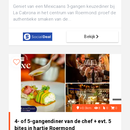
Geniet van een Mexicaans 3-gangen keuzediner bij
La Cabrona in het centrum van Roermond: proef de
authentieke smaken van de...
Bekijk
+0.0km
8
0
0
4- of 5-gangendiner van de chef + evt. 5
bites in hartje Roermond