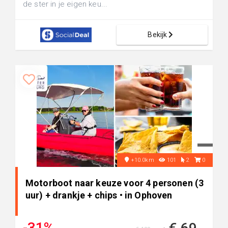
de ster in je eigen keu...
Bekijk
+10.0km
101
2
0
Motorboot naar keuze voor 4 personen (3
uur) + drankje + chips • in Ophoven
-31%