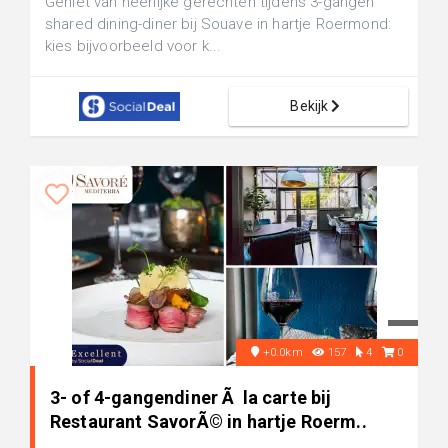
Geniet van heerlijke gerechten tijdens 3-gangen
shared dining-diner bij Souave in hartje Roermond:
kies bijvoorbeeld voor k...
Bekijk
+0.0km
157
4
0
3- of 4-gangendiner Ã la carte bij
Restaurant SavorÃ© in hartje Roerm..