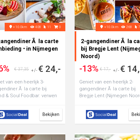
+10.0km
408
11
0
+10.0km
268
gangendiner Ã la carte
2-gangendiner Ã la ca
nbieding • in Nijmegen
bij Bregje Lent (Nijme
Noord)
6%
-13%
€ 24,-
€ 14
€ 37,35
€ 17,-
+/-
+/-
et van een heerlijk 3-
Geniet van een heerlijk 2-
endiner Ã la carte bij
gangendiner Ã la carte bij
d & Soul Foodbar: verwen
Bregje Lent (Nijmegen Noor
maakpapillen met wereldse
beleef een gezellige en
chten...
smakelijke avon...
Bekijken
Bek