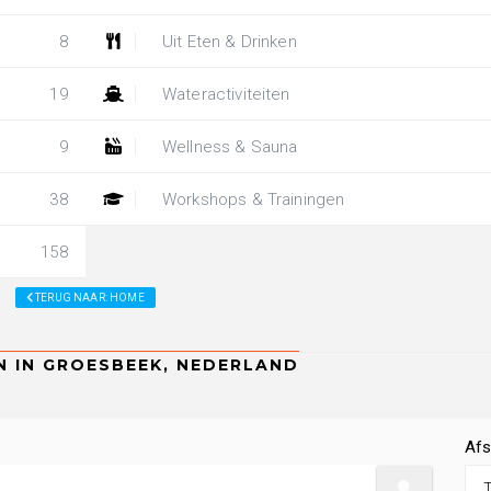
8
Uit Eten & Drinken
19
Wateractiviteiten
9
Wellness & Sauna
38
Workshops & Trainingen
158
TERUG NAAR: HOME
Afs