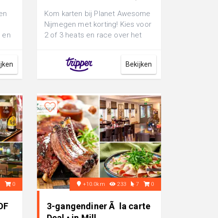
 en
Kom karten bij Planet Awesome
Nijmegen met korting! Kies voor
m en
2 of 3 heats en race over het
en
spectaculaire indoor kartcircui...
ijken
Bekijken
0
0
+10.0km
233
7
0
OF
3-gangendiner Ã la carte
Deal • in Mill