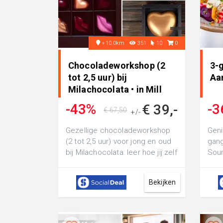
+10.0km
351
10
0
Chocoladeworkshop (2
3-
tot 2,5 uur) bij
Aa
Milachocolata • in Mill
-43%
-3
€ 39,-
€ 67,50
+/-
Gezellige chocoladeworkshop
Geni
(2 tot 2,5 uur) voor jong en oud
gang
bij Milachocolata: leer hoe jij zelf
Soun
de heerlijkste chocolade ...
je s
gere
Bekijken