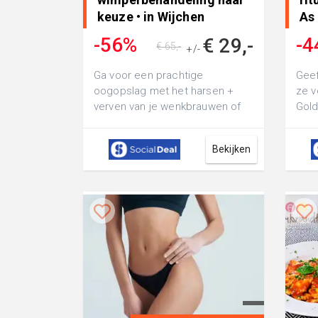
keuze • in Wijchen
As
-56%
-4
€ 29,-
€ 65,-
+/-
Ga voor een prachtige
Geef
oogopslag met het harsen +
ze v
verven van je wenkbrauwen of
Gold
henna brows bij Golden Beauty
min)
Lounge: of kies...
even
Bekijken