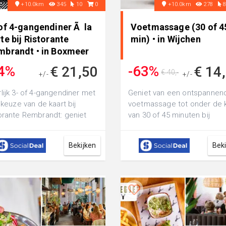
+10.0km
345
10
0
+10.0km
278
 of 4-gangendiner Ã la
Voetmassage (30 of 4
te bij Ristorante
min) • in Wijchen
mbrandt • in Boxmeer
4%
-63%
€ 21,50
€ 14
€ 40,-
+/-
+/-
€ 32,50
lijk 3- of 4-gangendiner met
Geniet van een ontspannen
e keuze van de kaart bij
voetmassage tot onder de 
orante Rembrandt: geniet
van 30 of 45 minuten bij
de lekkerste gerechten uit
Gespecialiseerde Pedicure
Voetzor reke...
Bekijken
Bek