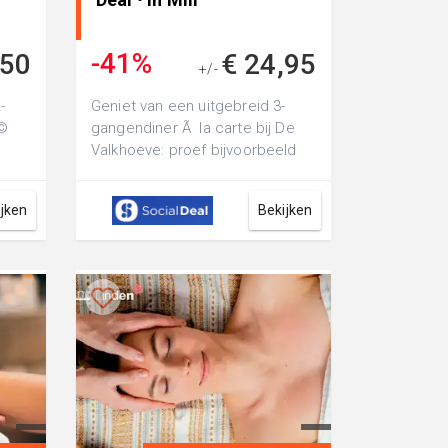
beek
-41%
,50
€ 24,95
+/-
€ 41,95
-
Geniet van een uitgebreid 3-
Ã©
gangendiner Ã la carte bij De
Valkhoeve: proef bijvoorbeeld
leet
vitello tonnato, spareribs en
slui...
ijken
Bekijken