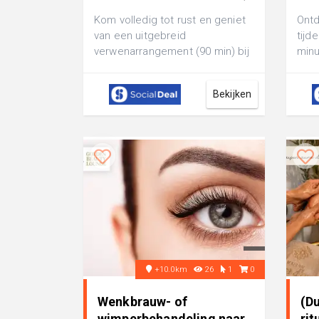
Kom volledig tot rust en geniet
Ontd
van een uitgebreid
tijd
verwenarrangement (90 min) bij
minu
Divine Bloom: inclusief
kies
massages, een rug...
wa..
Bekijken
+10.0km
26
1
0
Wenkbrauw- of
(D
wimperbehandeling naar
rit