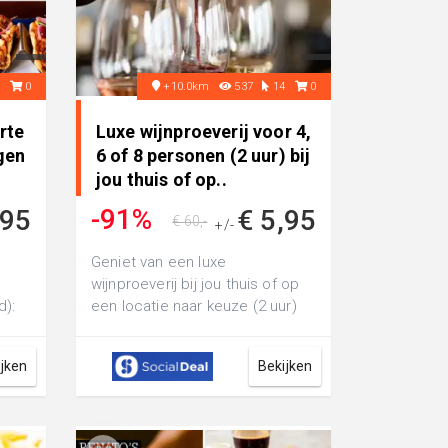
7
0
+10.0km
537
14
0
rte
Luxe wijnproeverij voor 4,
gen
6 of 8 personen (2 uur) bij
jou thuis of op..
-91%
,95
€ 5,95
€ 60,-
+/-
Geniet van een luxe
wijnproeverij bij jou thuis of op
d):
een locatie naar keuze (2 uur)
voor 4, 6 of 8 personen van
Primo-Vin:...
ijken
Bekijken