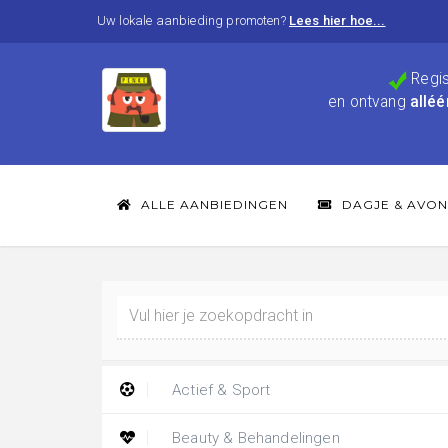
Uw lokale aanbieding promoten?
Lees hier hoe...
Regis
en ontvang
alléé
ALLE AANBIEDINGEN
DAGJE & AVON
Actief & Sport
Beauty & Behandelingen