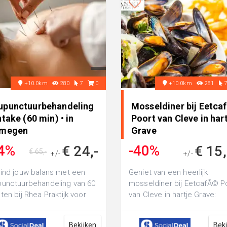
+10.0km
280
7
0
+10.0km
281
upunctuurbehandeling
Mosseldiner bij Eetca
ntake (60 min) • in
Poort van Cleve in har
jmegen
Grave
4%
-40%
€ 24,-
€ 15
€ 65,-
+/-
+/-
€ 26,50
ind jouw balans met een
Geniet van een heerlijk
unctuurbehandeling van 60
mosseldiner bij EetcafÃ© P
ten bij Rhea Praktijk voor
van Cleve in hartje Grave:
unctuur: inclusief
inclusief 1 kilogram mossele
kegespr...
friet, sau...
Bekijken
Bek