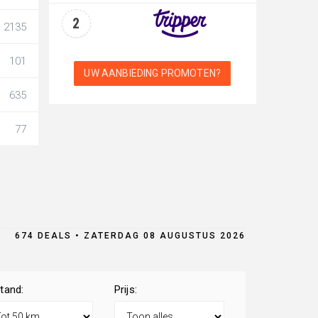
2
2135
101
UW AANBIEDING PROMOTEN?
635
77
674 DEALS • ZATERDAG 08 AUGUSTUS 2026
tand:
Prijs: