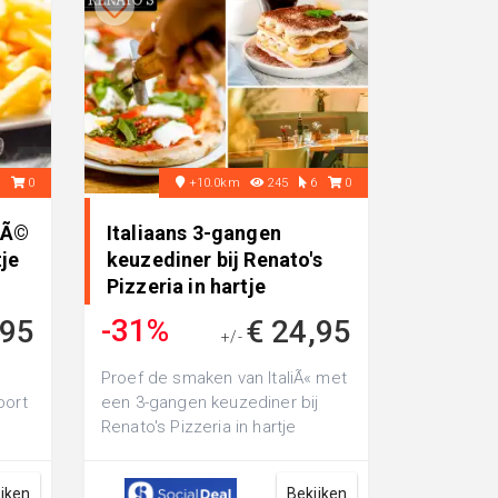
7
0
+10.0km
245
6
0
fÃ©
Italiaans 3-gangen
tje
keuzediner bij Renato's
Pizzeria in hartje
Nijmegen
-31%
,95
€ 24,95
+/-
€ 35,95
Proef de smaken van ItaliÃ« met
oort
een 3-gangen keuzediner bij
Renato's Pizzeria in hartje
n,
Nijmegen: met als hoofdgerecht
keuz...
ijken
Bekijken