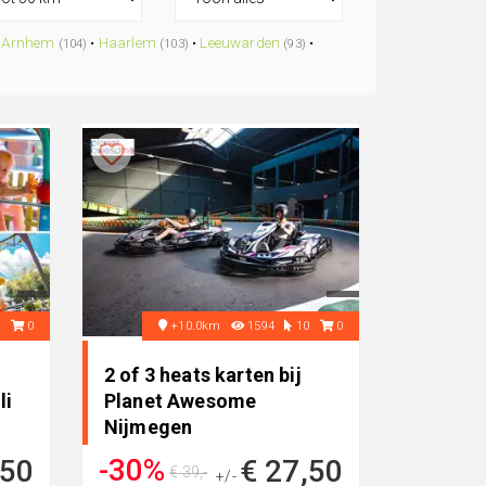
•
Arnhem
•
Haarlem
•
Leeuwarden
•
(104)
(103)
(93)
3
0
+10.0km
1594
10
0
2 of 3 heats karten bij
li
Planet Awesome
Nijmegen
-30%
,50
€ 27,50
€ 39,-
+/-