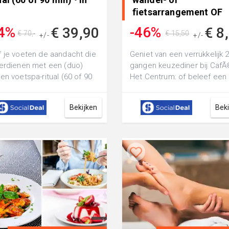
fietsarrangement OF
bierproeverij • in Mils
4%
-46%
€ 39,90
€ 8
€ 70,-
€ 15,50
+/-
+/-
 je voeten de aandacht die
Geniet van een verrukkelijk 2
erdienen met een (duo)
gangen keuzediner bij Caf
en voetspa-ritual (60 of 90
Het Centrum: of beleef een
 bij Maison Aura D'or:
gezellige tijd met een comp
tu...
wandel...
Bekijken
Bek