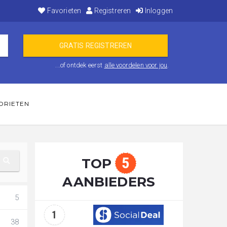
Favorieten
Registreren
Inloggen
...of ontdek eerst
alle voordelen voor jou
.
ORIETEN
5
TOP
AANBIEDERS
5
1
38