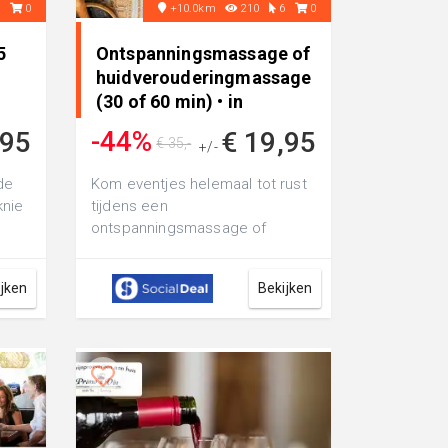
8
0
+10.0km
210
6
0
5
Ontspanningsmassage of
huidverouderingmassage
(30 of 60 min) • in
Nijmegen
-44%
,95
€ 19,95
€ 35,-
+/-
de
Kom eventjes helemaal tot rust
knie
tijdens een
ontspanningsmassage of
 &
huidverouderingsmassage (30
of 60 min) bij Tonny van der ...
ijken
Bekijken