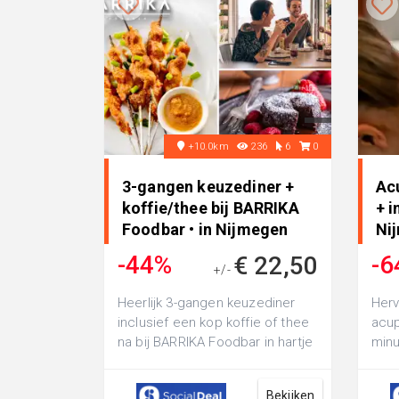
+10.0km
236
6
0
3-gangen keuzediner +
Ac
koffie/thee bij BARRIKA
+ i
Foodbar • in Nijmegen
Ni
-44%
-6
€ 22,50
+/-
€ 39,95
Heerlijk 3-gangen keuzediner
Herv
inclusief een kop koffie of thee
acup
na bij BARRIKA Foodbar in hartje
minu
Nijmegen: geniet bij het hoo...
Acup
inta
Bekijken