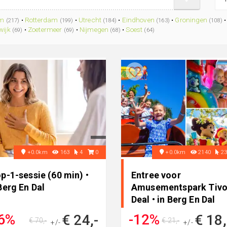
am
•
Rotterdam
•
Utrecht
•
Eindhoven
•
Groningen
(217)
(199)
(184)
(163)
(108)
wijk
•
Zoetermeer
•
Nijmegen
•
Soest
(69)
(69)
(68)
(64)
+0.0km
163
4
0
+0.0km
2140
2
p-1-sessie (60 min) •
Entree voor
Berg En Dal
Amusementspark Tivo
Deal • in Berg En Dal
6%
-12%
€ 24,-
€ 18
€ 70,-
€ 21,-
+/-
+/-