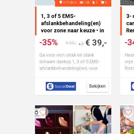
+10.0km
168
5
0
1, 3 of 5 EMS-
3-
afslankbehandeling(en)
car
voor zone naar keuze • in
Re
Boxmeer
-35%
-3
€ 39,-
€ 60,-
+/-
Ga voor een strak en slank
Heer
lichaam dankzij 1, 3 of 5 EMS-
vrij
afslankbehandeling(en) voor
Rist
een zone naar keuze bij
van 
Lasersalon By ...
d...
Bekijken