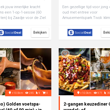
ek jouw innerlijke kracht
Een gezellige tijd voor jong
ens een 1-op-1-sessie (60
oud met entree voor
ten) bij Zaadje voor de Ziel:
Amusementspark Tivoli: kli
 voor een coachsessie,
klauter op de speeltoestell
.
en ontdek ...
Bekijken
Bek
+10.0km
245
9
0
+10.0km
971
3
uo) Golden voetspa-
2-gangen keuzediner 
ual (60 of 90 min) • in
wandel- of