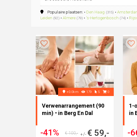
Populaire plaatsen: •
Den Haag
•
Amsterd
(315)
Leiden
•
Almere
•
's-Hertogenbosch
•
Rijs
(92)
(79)
(74)
+0.0km
179
5
0
Verwenarrangement (90
1-o
min) • in Berg En Dal
in 
-41%
-6
€ 59,-
€ 100,-
+/-