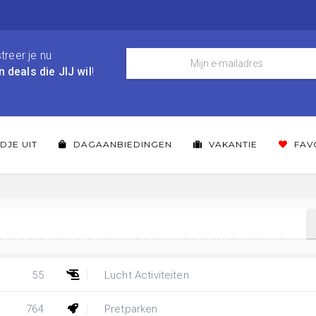
treer je nu
n deals die JIJ wil
!
DJE UIT
DAGAANBIEDINGEN
VAKANTIE
FAV
55
Lucht Activiteiten
764
Pretparken