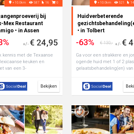
+10.0km
587
16
0
+10.0km
521
1
angenproeverij bij
Huidverbeterende
x-Mex Restaurant
gezichtsbehandeling(
amigo • in Assen
• in Tolbert
8%
-63%
€ 24,95
€ 4
€ 130,-
+/-
+/-
€ 39,95
 kennis met de Texaanse
Ga voor een strakkere en jo
Mexicaanse keuken en
ogende huid met 1 of 2 pla
et van een 3-
gelaatsbehandeling(en) van
enproeverij bij Tex-Mex
minuten bij Salon Unique
aurant Bramigo: proef ...
Tolber...
Bekijken
Bek