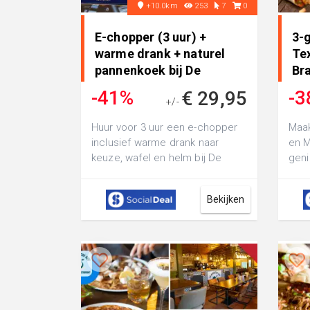
+10.0km
253
7
0
E-chopper (3 uur) +
3-g
warme drank + naturel
Te
pannenkoek bij De
Br
Appelsche ..
-41%
-3
€ 29,95
+/-
€ 50,30
Huur voor 3 uur een e-chopper
Maak
inclusief warme drank naar
en 
keuze, wafel en helm bij De
geni
Appelsche Hof: je geniet van
gang
een heerl...
Rest
Bekijken