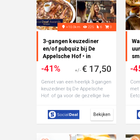
+10.0km
225
6
0
3-gangen keuzediner
Wa
en/of pubquiz bij De
uu
Appelsche Hof • in
sm
Appelscha
-41%
-4
€ 17,50
+/-
€ 29,45
Geniet van een heerlijk 3-gangen
Com
keuzediner bij De Appelsche
met 
Hof: of ga voor de gezellige live
Eet
pubquiz-avond, eventueel met...
Oost
gang
Bekijken