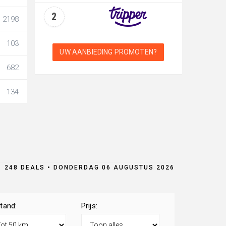
2
2198
103
UW AANBIEDING PROMOTEN?
682
134
248 DEALS • DONDERDAG 06 AUGUSTUS 2026
tand:
Prijs: