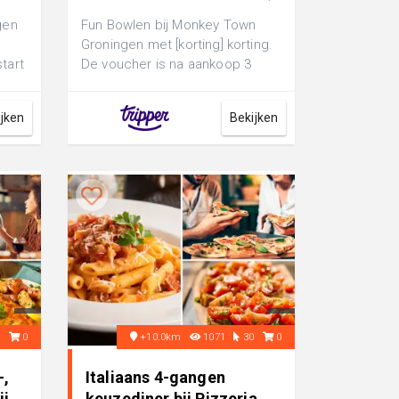
gen
Fun Bowlen bij Monkey Town
Groningen met [korting] korting.
tart
De voucher is na aankoop 3
ia
maanden geldig.
ijken
Bekijken
3
0
+10.0km
1071
30
0
-,
Italiaans 4-gangen
ij
keuzediner bij Pizzeria