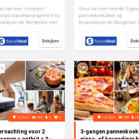
€ 17,95
et van een compleet
Smul van een heerlijk 2-gan
orgd wandelarrangement bij
pannenkoekdiner bij
aviljoen de Norgerber met
Bospaviljoen de Norgerber s
e drank, een wandelroute
met een soepje met foccac
j te...
vooraf en ki...
Bekijken
Bek
+0.0km
289
4
0
+10.0km
788
2
ernachting voor 2
3-gangen pannenkoek
sonen + ontbijt + 3-
pizza- of keuzediner b