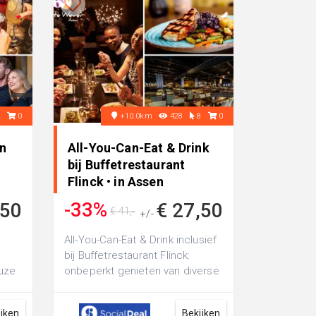
9
0
+10.0km
428
8
0
in
All-You-Can-Eat & Drink
bij Buffetrestaurant
Flinck • in Assen
-33%
,50
€ 27,50
€ 41,-
+/-
e
All-You-Can-Eat & Drink inclusief
bij Buffetrestaurant Flinck:
euze
onbeperkt genieten van diverse
ssen
gerechten, met tientallen keu...
ijken
Bekijken