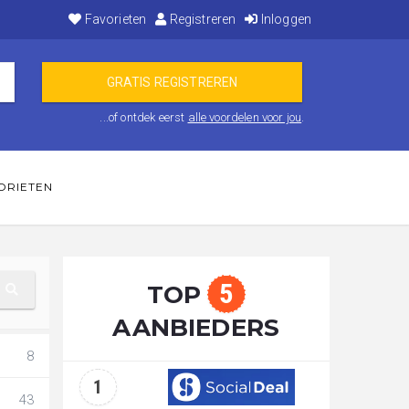
Favorieten
Registreren
Inloggen
...of ontdek eerst
alle voordelen voor jou
.
ORIETEN
5
TOP
AANBIEDERS
8
1
43