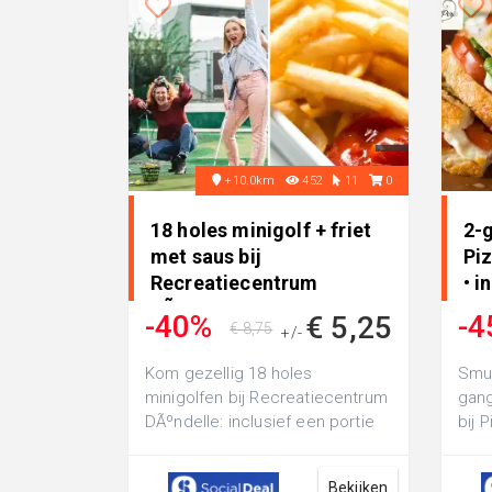
+10.0km
452
11
0
18 holes minigolf + friet
2-
met saus bij
Piz
Recreatiecentrum
• i
DÃºndelle • in Bakkeveen
-40%
-4
€ 5,25
€ 8,75
+/-
Kom gezellig 18 holes
Smul
minigolfen bij Recreatiecentrum
gang
DÃºndelle: inclusief een portie
bij P
frietjes met saus
geni
Bekijken