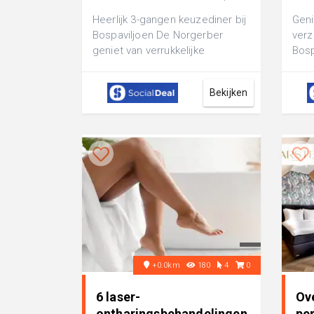
€ 35,95
Heerlijk 3-gangen keuzediner bij
Geni
Bospaviljoen De Norgerber
verz
geniet van verrukkelijke
Bosp
gerechten midden in de
warm
prachtige natuur
en bi
Bekijken
+0.0km
180
4
0
6 laser-
Ov
ontharingsbehandelingen
per