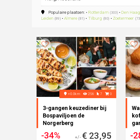
Populaire plaatsen: •
Rotterdam
•
Den Haa
(303)
Leiden
•
Almere
•
Tilburg
•
Zoetermeer
(89)
(81)
(80)
(73
+0.0km
256
7
0
3-gangen keuzediner bij
Wa
Bospaviljoen de
kof
Norgerberg
ga
Bos
-34%
-2
€ 23,95
+/-