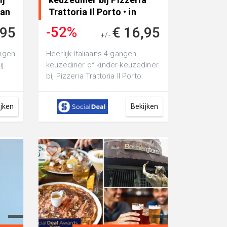
van
Trattoria Il Porto • in
Assen
-52%
,95
€ 16,95
+/-
€ 35,25
angen
Heerlijk Italiaans 4-gangen
ij
keuzediner of kinder-keuzediner
bij Pizzeria Trattoria Il Porto:
 een
verwen je smaakpapillen met
ve...
ijken
Bekijken