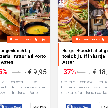
+10.0km
44
1
0
+10.0km
886
1
gangenlunch bij
Burger + cocktail of g
zeria Trattoria Il Porto
tonic bij Liff in hartje
n Assen
Assen
5%
-37%
€ 9,95
€ 18
€ 18,-
€ 29,-
+/-
+/-
 van een overheerlijke 2-
Geniet van een overheerlijk
enlunch in Italiaanse sferen
burger en een verfrissende
izzeria Trattoria Il Porto:
cocktail of gin tonic naar k
et van een overheerlijke...
bij Liff in het centrum van A
Bekijken
Bek