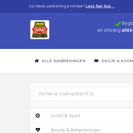
Uw lokale aanbieding promoten?
Lees hier hoe...
Regis
en ontvang
alléé
ALLE AANBIEDINGEN
DAGJE & AVON
Actief & Sport
Beauty & Behandelingen