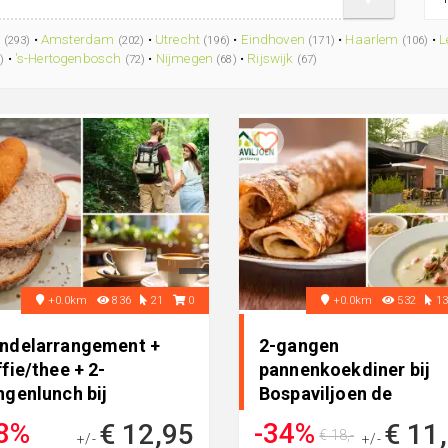
g
•
Amsterdam
•
Utrecht
•
Eindhoven
•
Haarlem
•
L
(293)
(202)
(196)
(171)
(106)
•
's-Hertogenbosch
•
Nijmegen
•
Rijswijk
)
(72)
(68)
(67)
+0.0km
836
21
0
+0.0km
532
1
ndelarrangement +
2-gangen
fie/thee + 2-
pannenkoekdiner bij
ngenlunch bij
Bospaviljoen de
paviljoen de No..
Norgerberg
8%
-34%
€ 12,95
€ 11
€ 18,-
+/-
+/-