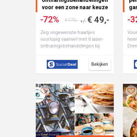
voor een zone naar keuze
ga
• in Norg
bit
-72%
-3
€ 49,-
€ 175,-
+/-
Zeg ongewenste haartjes
Voor
voorlopig vaarwel met 6 laser-
heer
ontharingsbehandelingen bij
Dren
Kapsalon Lien in Nor kies zelf de
3-ga
zone di...
bitte
Bekijken