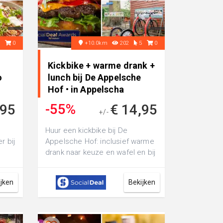
6
0
+10.0km
202
5
0
Kickbike + warme drank +
o
lunch bij De Appelsche
Hof • in Appelscha
-55%
,95
€ 14,95
+/-
€ 33,05
Huur een kickbike bij De
r bij
Appelsche Hof: inclusief warme
drank naar keuze en wafel en bij
terugkomst geniet je van een
heerl...
ijken
Bekijken