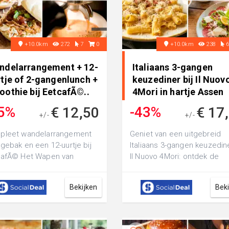
+10.0km
272
7
0
+10.0km
238
ndelarrangement + 12-
Italiaans 3-gangen
rtje of 2-gangenlunch +
keuzediner bij Il Nuov
oothie bij EetcafÃ©..
4Mori in hartje Assen
5%
-43%
€ 12,50
€ 17
+/-
+/-
€ 22,35
€ 31,40
pleet wandelarrangement
Geniet van een uitgebreid
gebak en een 12-uurtje bij
Italiaans 3-gangen keuzedine
cafÃ© Het Wapen van
Il Nuovo 4Mori: ontdek de
ellingwerf: of ga voor een 2-
verrukkelijke smaken uit de
en ke...
Italiaans...
Bekijken
Bek