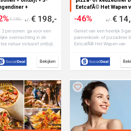
ngendiner +
EetcafÃ© Het Wapen 
terballen ..
..
2%
-46%
€ 198,-
€ 14
€ 288,-
+/-
+/-
€ 27,60
 2 personen: ga voor een
Geniet van een heerlijk 3-g
lijke overnachting in de
pannenkoek- of pizzadiner b
tse natuur inclusief ontbijt,
EetcafÃ© Het Wapen van
ngendiner, een portie
Ooststellingwerf: of ga voor
...
verr...
Bekijken
Bek