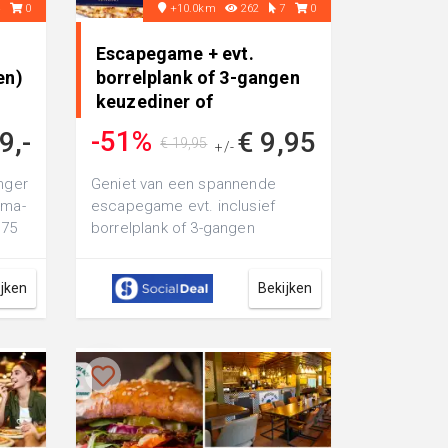
4
0
+10.0km
262
7
0
Escapegame + evt.
en)
borrelplank of 3-gangen
keuzediner of
borrelarrangem..
-51%
9,-
€ 9,95
€ 19,95
+/-
nger
Geniet van een spannende
sma-
escapegame evt. inclusief
 75
borrelplank of 3-gangen
keuzediner bij De Appelsche
Hof: of ga voor een ...
ijken
Bekijken