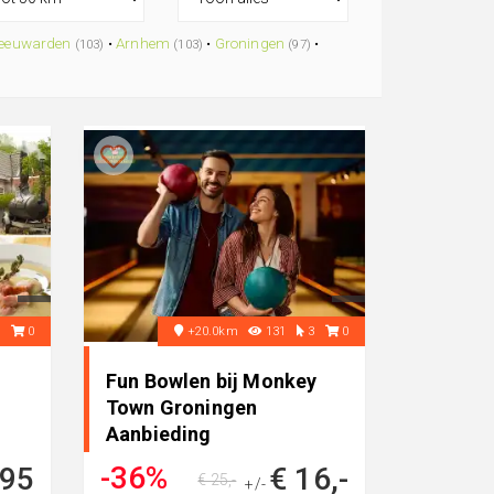
eeuwarden
•
Arnhem
•
Groningen
•
(103)
(103)
(97)
3
0
+20.0km
131
3
0
Fun Bowlen bij Monkey
Town Groningen
Aanbieding
-36%
,95
€ 16,-
€ 25,-
+/-