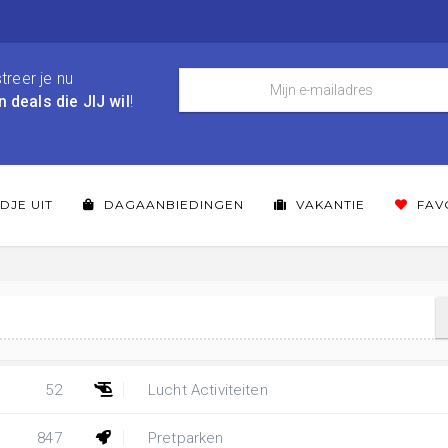
treer je nu
n deals die JIJ wil
!
DJE UIT
DAGAANBIEDINGEN
VAKANTIE
FAV
52
Lucht Activiteiten
847
Pretparken