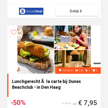
Bekijk
+20.0km
255
7
0
Lunchgerecht Ã la carte bij Dunes
Beachclub • in Den Haag
-50%
€ 7,95
€ 15,75
+/-