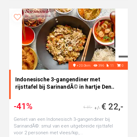
+20.0km
396
11
0
Indonesische 3-gangendiner met
rijsttafel bij SarinandÃ© in hartje Den..
-41%
€ 22,-
€ 37,-
+/-
Geniet van een Indonesisch 3-gangendiner bij
SarinandÃ©: smul van een uitgebreide rijsttafel
voor 2 personen met vlees/kip,...