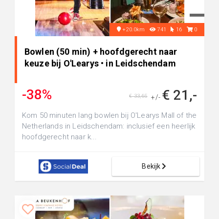
+20.0km
741
16
0
Bowlen (50 min) + hoofdgerecht naar
keuze bij O'Learys • in Leidschendam
-38%
€ 21,-
€ 33,65
+/-
Kom 50 minuten lang bowlen bij O'Learys Mall of the
Netherlands in Leidschendam: inclusief een heerlijk
hoofdgerecht naar k...
Bekijk