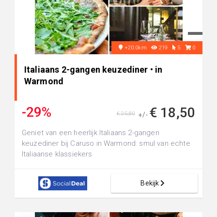
+20.0km
219
5
0
Italiaans 2-gangen keuzediner • in
Warmond
-29%
€ 18,50
€ 25,80
+/-
Geniet van een heerlijk Italiaans 2-gangen
keuzediner bij Caruso in Warmond: smul van echte
Italiaanse klassiekers
Bekijk