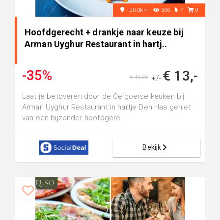
+20.0km
306
7
0
Hoofdgerecht + drankje naar keuze bij
Arman Uyghur Restaurant in hartj..
-35%
€ 13,-
€ 19,95
+/-
Laat je betoveren door de Oeigoerse keuken bij
Arman Uyghur Restaurant in hartje Den Haa geniet
van een bijzonder hoofdgere...
Bekijk