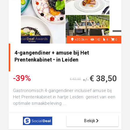
+20.0km
142
4
0
4-gangendiner + amuse bij Het
Prentenkabinet • in Leiden
-39%
€ 38,50
€ 62,50
+/-
Gastronomisch 4-gangendiner inclusief amuse bij
Het Prentenkabinet in hartje Leiden: geniet van een
optimale smaakbeleving ...
Bekijk