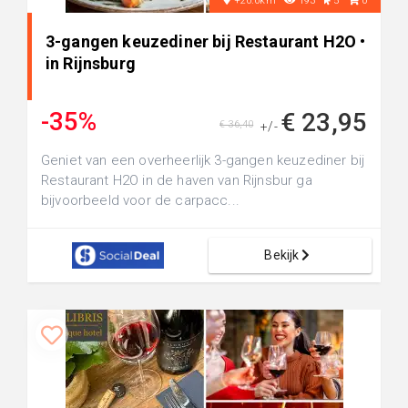
+20.0km
193
5
0
3-gangen keuzediner bij Restaurant H2O •
in Rijnsburg
-35%
€ 23,95
€ 36,40
+/-
Geniet van een overheerlijk 3-gangen keuzediner bij
Restaurant H2O in de haven van Rijnsbur ga
bijvoorbeeld voor de carpacc...
Bekijk