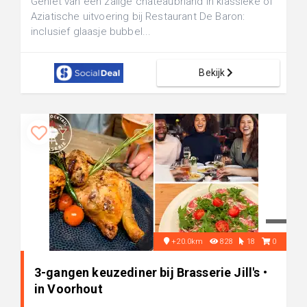
Geniet van een zalige chateaubriand in klassieke of
Aziatische uitvoering bij Restaurant De Baron:
inclusief glaasje bubbel...
Bekijk
+20.0km
828
18
0
3-gangen keuzediner bij Brasserie Jill's •
in Voorhout