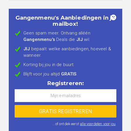
Gangenmenu's Aanbiedingen in je
mailbox!
Geen spam meer. Ontvang alléén
Gangenmenu's
Deals die
JIJ
wil.
JIJ
bepaalt: welke aanbiedingen, hoeveel &
wanneer.
Korting bij jou in de buurt.
Blijft voor jou altijd
GRATIS
.
Registreren:
...of ontdek eerst
alle voordelen voor jou
.