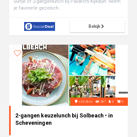
uurtje of 2-gangenlunch bij Pavarotti Kijkduin: neem
je favoriete gezelsch...
Bekijk
+20.0km
397
9
0
2-gangen keuzelunch bij Solbeach • in
Scheveningen