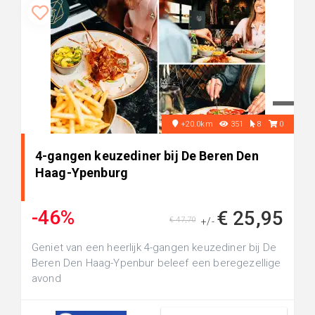
+20.0km
351
8
0
4-gangen keuzediner bij De Beren Den
Haag-Ypenburg
-46%
€ 25,95
€ 47,70
+/-
Geniet van een heerlijk 4-gangen keuzediner bij De
Beren Den Haag-Ypenbur beleef een beregezellige
avond