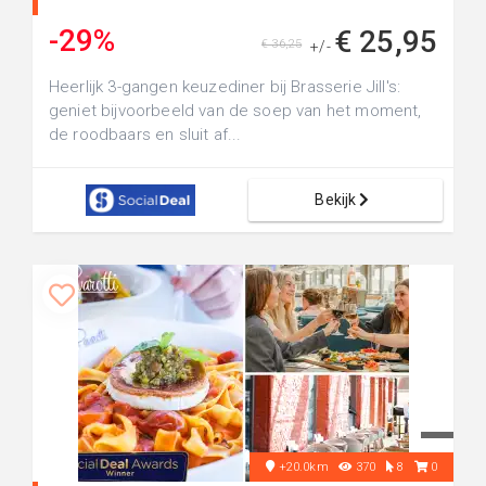
-29%
€ 25,95
€ 36,25
+/-
Heerlijk 3-gangen keuzediner bij Brasserie Jill's:
geniet bijvoorbeeld van de soep van het moment,
de roodbaars en sluit af...
Bekijk
+20.0km
370
8
0