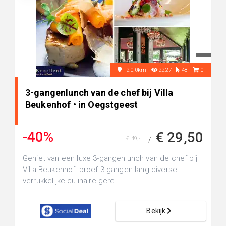
+20.0km
2227
48
0
3-gangenlunch van de chef bij Villa
Beukenhof • in Oegstgeest
-40%
€ 29,50
€ 49,-
+/-
Geniet van een luxe 3-gangenlunch van de chef bij
Villa Beukenhof: proef 3 gangen lang diverse
verrukkelijke culinaire gere...
Bekijk