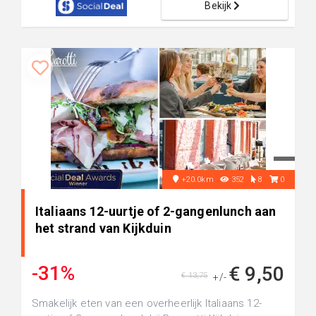
Bekijk
+20.0km
352
8
0
Italiaans 12-uurtje of 2-gangenlunch aan
het strand van Kijkduin
-31%
€ 9,50
€ 13,75
+/-
Smakelijk eten van een overheerlijk Italiaans 12-