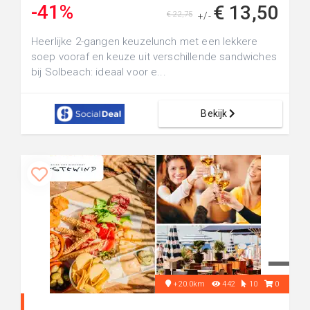
-41%
€ 13,50
€ 22,75
+/-
Heerlijke 2-gangen keuzelunch met een lekkere
soep vooraf en keuze uit verschillende sandwiches
bij Solbeach: ideaal voor e...
Bekijk
+20.0km
442
10
0