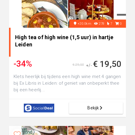
+20.0km
278
7
0
High tea of high wine (1,5 uur) in hartje
Leiden
-34%
€ 19,50
€ 29,50
+/-
Klets heerlijk bij tijdens een high wine met 4 gangen
bij Ex Libris in Leiden: of geniet van onbeperkt thee
bij een heerlij...
Bekijk