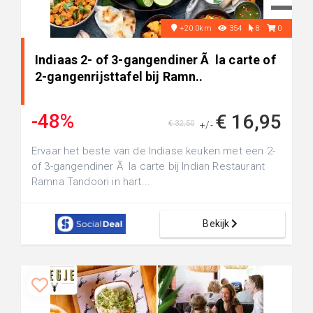
+20.0km
354
8
0
Indiaas 2- of 3-gangendiner Ã la carte of
2-gangenrijsttafel bij Ramn..
-48%
€ 16,95
€ 32,50
+/-
Ervaar het beste van de Indiase keuken met een 2-
of 3-gangendiner Ã la carte bij Indian Restaurant
Ramna Tandoori in hart...
Bekijk