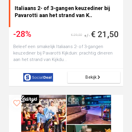
Italiaans 2- of 3-gangen keuzediner bij
Pavarotti aan het strand van K..
-28%
€ 21,50
€ 29,50
+/-
Beleef een smakelijk Italiaans 2- of 3-gangen
keuzediner bij Pavarotti Kijkduin: prachtig dineren
aan het strand van Kijkdu...
Bekijk