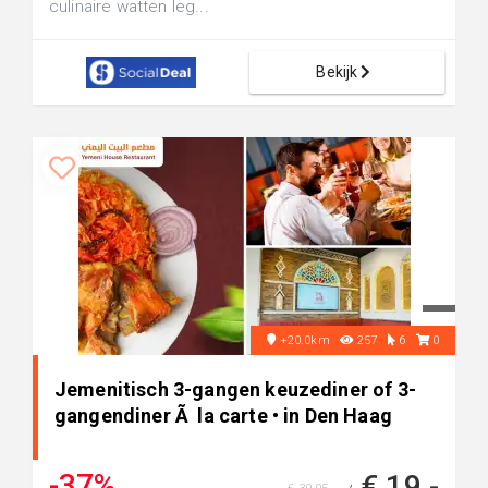
culinaire watten leg...
Bekijk
+20.0km
257
6
0
Jemenitisch 3-gangen keuzediner of 3-
gangendiner Ã la carte • in Den Haag
-37%
€ 19,-