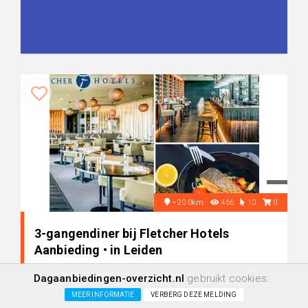
+20.0km
466
10
0
3-gangendiner bij Fletcher Hotels
Aanbieding • in Leiden
Dagaanbiedingen-overzicht.nl
gebruikt cookies:
-43%
€ 22,50
MEER INFORMATIE
VERBERG DEZE MELDING
€ 39,-
+/-