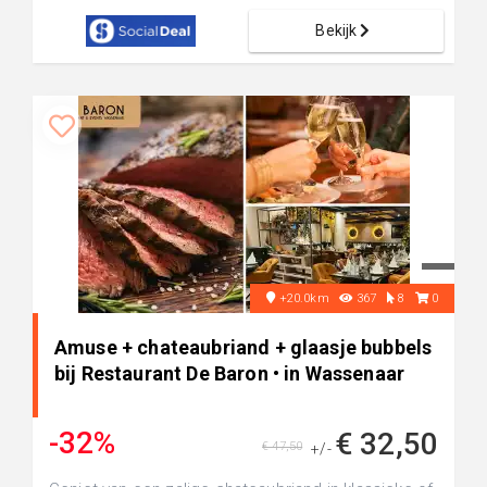
Bekijk
+20.0km
367
8
0
Amuse + chateaubriand + glaasje bubbels
bij Restaurant De Baron • in Wassenaar
-32%
€ 32,50
€ 47,50
+/-