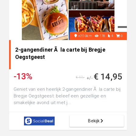
+20.0km
178
4
0
2-gangendiner Ã la carte bij Bregje
Oegstgeest
-13%
€ 14,95
€ 17,-
+/-
Geniet van een heerlijk 2-gangendiner Ã la carte bij
Bregje Oegstgeest: beleef een gezellige en
smakelijke avond uit met j...
Bekijk