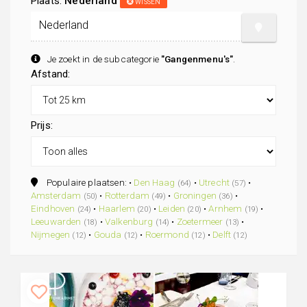
Plaats:
Nederland
WISSEN
Je zoekt in de subcategorie
"Gangenmenu's"
.
Afstand:
Prijs:
Populaire plaatsen: •
Den Haag
•
Utrecht
•
(64)
(57)
Amsterdam
•
Rotterdam
•
Groningen
•
(50)
(49)
(36)
Eindhoven
•
Haarlem
•
Leiden
•
Arnhem
•
(24)
(20)
(20)
(19)
Leeuwarden
•
Valkenburg
•
Zoetermeer
•
(18)
(14)
(13)
Nijmegen
•
Gouda
•
Roermond
•
Delft
(12)
(12)
(12)
(12)