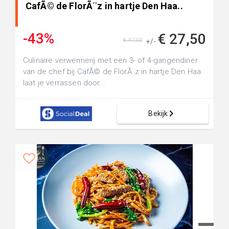
CafÃ© de FlorÃ¨z in hartje Den Haa..
-43%
€ 27,50
€ 47,50
+/-
Culinaire verwennerij met een 3- of 4-gangendiner
van de chef bij CafÃ© de FlorÃ¨z in hartje Den Haa
laat je verrassen door...
Bekijk