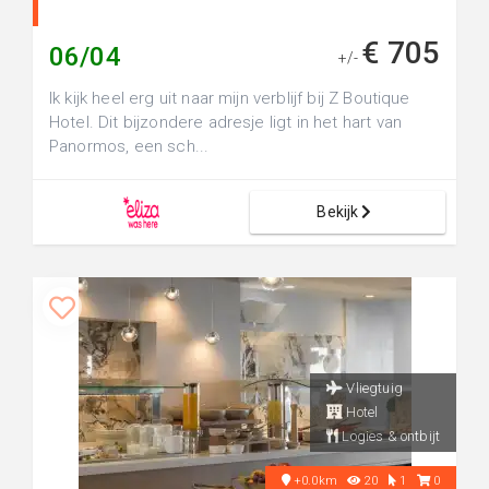
€ 705
06/04
+/-
Ik kijk heel erg uit naar mijn verblijf bij Z Boutique
Hotel. Dit bijzondere adresje ligt in het hart van
Panormos, een sch...
Bekijk
Vliegtuig
Hotel
Logies & ontbijt
+0.0km
20
1
0