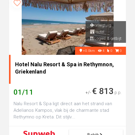
Vliegtuig
Hotel
Logies & ontbijt
+0.0km
4
0
0
Hotel Nalu Resort & Spa in Rethymnon,
Griekenland
€ 813
01/11
+/-
p.p.
Nalu Resort & Spa ligt direct aan het strand van
Adelianos Kampos, vlak bij de charmante stad
Rethymno op Kreta. Dit stijlv...