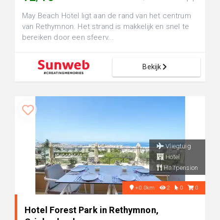
May Beach Hotel ligt aan de rand van het centrum
van Rethymnon. Het strand is makkelijk en snel te
bereiken door een sfeerv...
Bekijk
Vliegtuig
Hotel
Halfpension
+0.0km
2
0
0
Hotel Forest Park in Rethymnon,