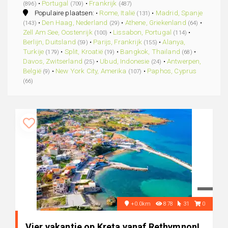
•
Portugal
•
Frankrijk
(896)
(709)
(487)
Populaire plaatsen: •
Rome, Italië
•
Madrid, Spanje
(131)
•
Den Haag, Nederland
•
Athene, Griekenland
•
(143)
(29)
(64)
Zell Am See, Oostenrijk
•
Lissabon, Portugal
•
(100)
(114)
Berlijn, Duitsland
•
Parijs, Frankrijk
•
Alanya,
(59)
(155)
Turkije
•
Split, Kroatië
•
Bangkok, Thailand
•
(179)
(19)
(68)
Davos, Zwitserland
•
Ubud, Indonesie
•
Antwerpen,
(25)
(24)
België
•
New York City, Amerika
•
Paphos, Cyprus
(9)
(107)
(66)
+0.0km
878
31
0
Vier vakantie op Kreta vanaf Rethymnon!