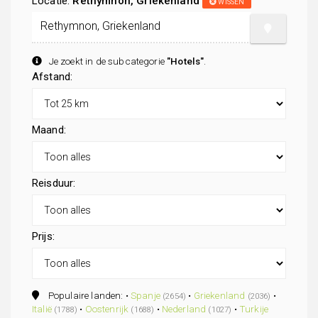
Locatie:
Rethymnon, Griekenland
WISSEN
Je zoekt in de subcategorie
"Hotels"
.
Afstand:
Maand:
Reisduur:
Prijs:
Populaire landen: •
Spanje
•
Griekenland
•
(2654)
(2036)
Italië
•
Oostenrijk
•
Nederland
•
Turkije
(1788)
(1688)
(1027)