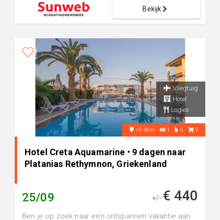
Bekijk
Vliegtuig
Hotel
Logies
+0.0km
1
0
0
Hotel Creta Aquamarine • 9 dagen naar
Platanias Rethymnon, Griekenland
€ 440
25/09
+/-
Ben je op zoek naar een ontspannen vakantie aan