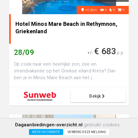
+0.0km
6
0
0
Hotel Minos Mare Beach in Rethymnon,
Griekenland
€ 683
28/09
+/-
p.p.
Op zoek naar een heerlijke zon, zee en
strandvakantie op het Griekse eiland Kreta? Dan
ben je in Minos Mare Beach aan het j...
Bekijk
Dagaanbiedingen-overzicht.nl
gebruikt cookies:
MEER INFORMATIE
VERBERG DEZE MELDING