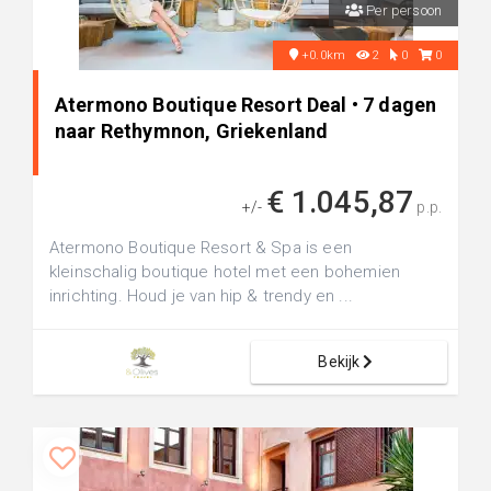
Per persoon
+0.0km
2
0
0
Atermono Boutique Resort Deal • 7 dagen
naar Rethymnon, Griekenland
€ 1.045,87
+/-
p.p.
Atermono Boutique Resort & Spa is een
kleinschalig boutique hotel met een bohemien
inrichting. Houd je van hip & trendy en ...
Bekijk