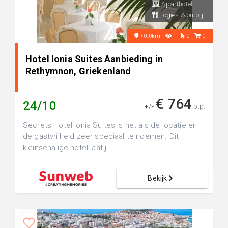
Aparthotel
Logies & ontbijt
+0.0km
1
0
0
Hotel Ionia Suites Aanbieding in
Rethymnon, Griekenland
€ 764
24/10
+/-
p.p.
Secrets Hotel Ionia Suites is net als de locatie en
de gastvrijheid zeer speciaal te noemen. Dit
kleinschalige hotel laat j...
Bekijk