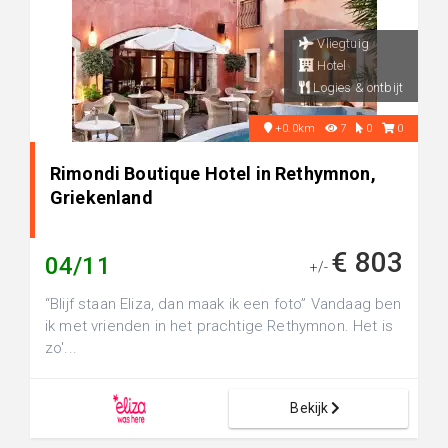
Vliegtuig
Hotel
Logies & ontbijt
+0.0km
7
0
0
Rimondi Boutique Hotel in Rethymnon,
Griekenland
€ 803
04/11
+/-
“Blijf staan Eliza, dan maak ik een foto” Vandaag ben
ik met vrienden in het prachtige Rethymnon. Het is
zo'...
Bekijk