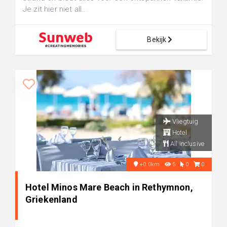
Je zit hier niet all...
Bekijk
Vliegtuig
Hotel
All inclusive
+0.0km
5
0
0
Hotel Minos Mare Beach in Rethymnon,
Griekenland