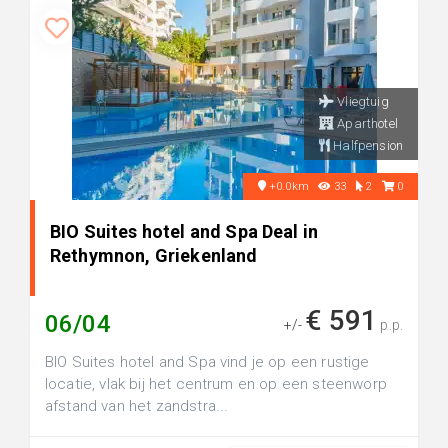
Vliegtuig
Aparthotel
Halfpension
+0.0km
33
2
0
BIO Suites hotel and Spa Deal in
Rethymnon, Griekenland
€ 591
06/04
+/-
p.p.
BIO Suites hotel and Spa vind je op een rustige
locatie, vlak bij het centrum en op een steenworp
afstand van het zandstra...