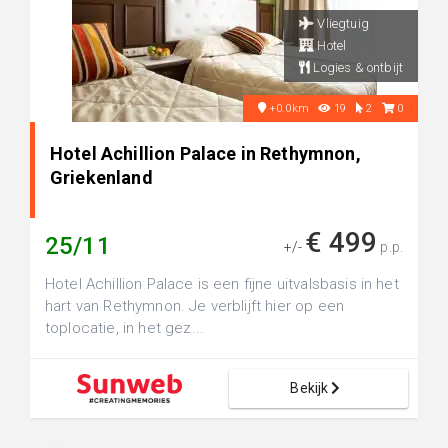
Vliegtuig
Hotel
Logies & ontbijt
+0.0km
19
2
0
Hotel Achillion Palace in Rethymnon,
Griekenland
€ 499
25/11
+/-
p.p.
Hotel Achillion Palace is een fijne uitvalsbasis in het
hart van Rethymnon. Je verblijft hier op een
toplocatie, in het gez...
Bekijk