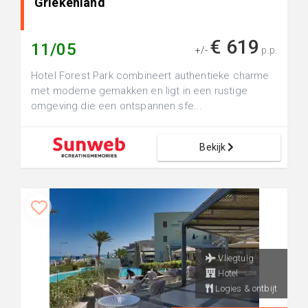
Griekenland
€ 619
11/05
+/-
p.p.
Hotel Forest Park combineert authentieke charme
met moderne gemakken en ligt in een rustige
omgeving die een ontspannen sfe...
Bekijk
Vliegtuig
Hotel
Logies & ontbijt