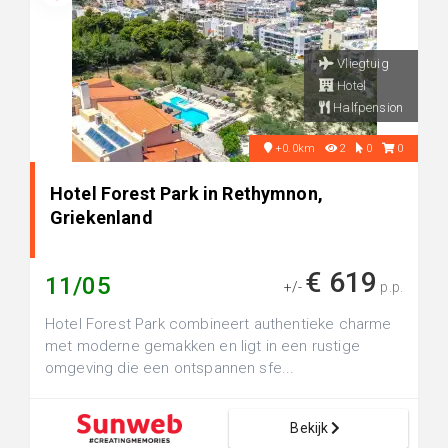
Vliegtuig
Hotel
Halfpension
+0.0km
2
0
0
Hotel Forest Park in Rethymnon,
Griekenland
€ 619
11/05
+/-
p.p.
Hotel Forest Park combineert authentieke charme
met moderne gemakken en ligt in een rustige
omgeving die een ontspannen sfe...
Bekijk