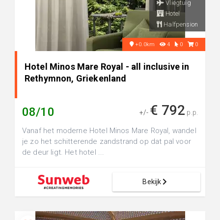
Vliegtuig
Hotel
Halfpension
+0.0km
4
0
0
Hotel Minos Mare Royal - all inclusive in
Rethymnon, Griekenland
€ 792
08/10
+/-
p.p.
Vanaf het moderne Hotel Minos Mare Royal, wandel
je zo het schitterende zandstrand op dat pal voor
de deur ligt. Het hotel ...
Bekijk