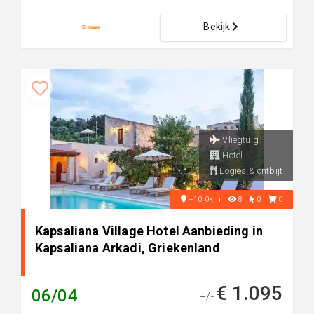
Bekijk
Vliegtuig
Hotel
Logies & ontbijt
+10.0km
8
0
0
Kapsaliana Village Hotel Aanbieding in
Kapsaliana Arkadi, Griekenland
€ 1.095
06/04
+/-