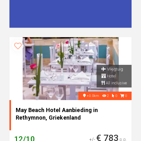
Vliegtuig
Hotel
All inclusive
+0.0km
2
0
0
May Beach Hotel Aanbieding in
Rethymnon, Griekenland
€ 783
12/10
+/-
p.p.