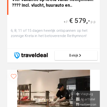
???? Incl. vlucht, huurauto en..
€ 579,-
+/-
p.p.
6, 8, 11 of 15 dagen heerlijk ontspannen op het
zonnige Kreta in het betoverende Rethymnon!
Bekijk
Vliegtuig
Aparthotel
Halfpension