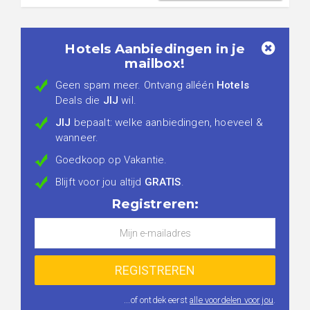
Hotels Aanbiedingen in je
mailbox!
Geen spam meer. Ontvang alléén
Hotels
Deals die
JIJ
wil.
JIJ
bepaalt: welke aanbiedingen, hoeveel &
wanneer.
Goedkoop op Vakantie.
Blijft voor jou altijd
GRATIS
.
Registreren:
...of ontdek eerst
alle voordelen voor jou
.