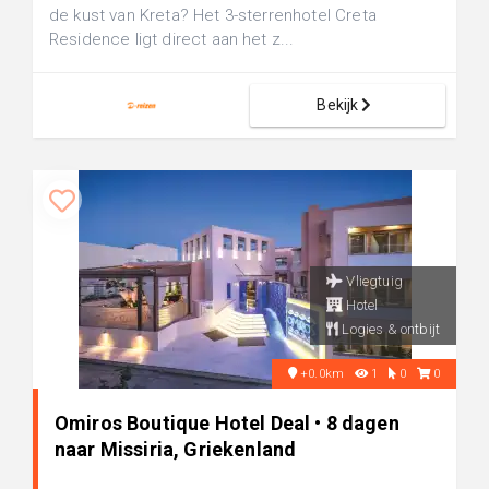
de kust van Kreta? Het 3-sterrenhotel Creta
Residence ligt direct aan het z...
Bekijk
Vliegtuig
Hotel
Logies & ontbijt
+0.0km
1
0
0
Omiros Boutique Hotel Deal • 8 dagen
naar Missiria, Griekenland