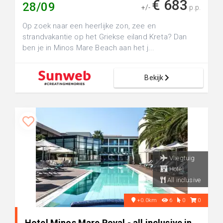
€ 683
28/09
+/-
p.p.
Op zoek naar een heerlijke zon, zee en
strandvakantie op het Griekse eiland Kreta? Dan
ben je in Minos Mare Beach aan het j...
Bekijk
Vliegtuig
Hotel
All inclusive
+0.0km
6
0
0
Hotel Minos Mare Royal - all inclusive in