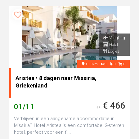
Vliegtuig
Hotel
Logies
+0.0km
0
0
0
Aristea • 8 dagen naar Missiria,
Griekenland
€ 466
01/11
+/-
Verblijven in een aangename accommodatie in
Missiria? Hotel Aristea is een comfortabel 2-sterren
hotel, perfect voor een fi...