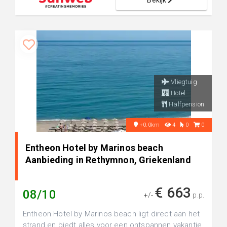
Bekijk
Vliegtuig
Hotel
Halfpension
+0.0km
4
0
0
Entheon Hotel by Marinos beach
Aanbieding in Rethymnon, Griekenland
€ 663
08/10
+/-
p.p.
Entheon Hotel by Marinos beach ligt direct aan het
strand en biedt alles voor een ontspannen vakantie.