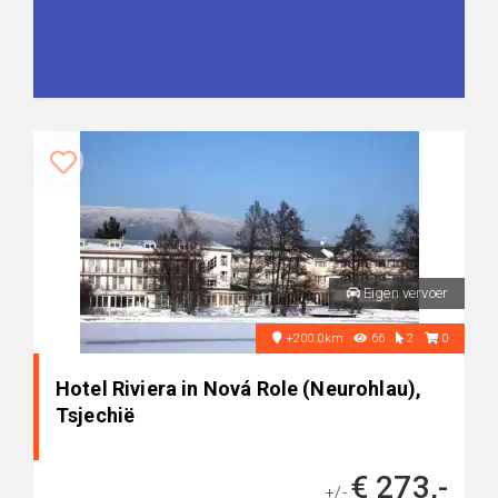
Eigen vervoer
+200.0km
66
2
0
Hotel Riviera in Nová Role (Neurohlau),
Tsjechië
€ 273,-
+/-