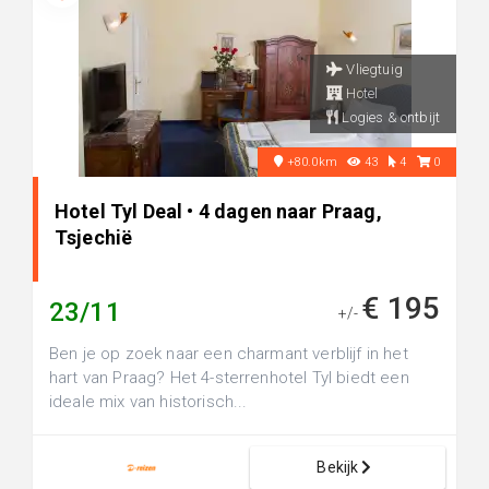
Vliegtuig
Hotel
Logies & ontbijt
+80.0km
43
4
0
Hotel Tyl Deal • 4 dagen naar Praag,
Tsjechië
€ 195
23/11
+/-
Ben je op zoek naar een charmant verblijf in het
hart van Praag? Het 4-sterrenhotel Tyl biedt een
ideale mix van historisch...
Bekijk