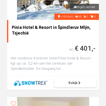
Eigen vervoer
+100.0km
62
2
0
Pinia Hotel & Resort in Špindleruv Mlýn,
Tsjechië
€ 401,-
+/-
Het moderne 4-sterren hotel Pinia Hotel & Resort
ligt op ca. 3,2 km van het centrum van
Spindlermühle. De toegang tot ...
Bekijk