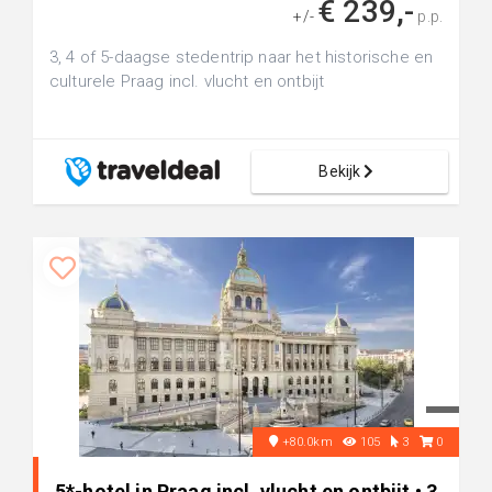
€ 239,-
+/-
p.p.
3, 4 of 5-daagse stedentrip naar het historische en
culturele Praag incl. vlucht en ontbijt
Bekijk
+80.0km
105
3
0
5*-hotel in Praag incl. vlucht en ontbijt • 3