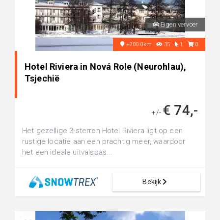
Eigen vervoer
+200.0km
35
1
0
Hotel Riviera in Nová Role (Neurohlau),
Tsjechië
€ 74,-
+/-
Het gezellige 3-sterren Hotel Riviera ligt op een
rustige locatie aan een prachtig meer, waardoor
het een ideale uitvalsbas...
Bekijk