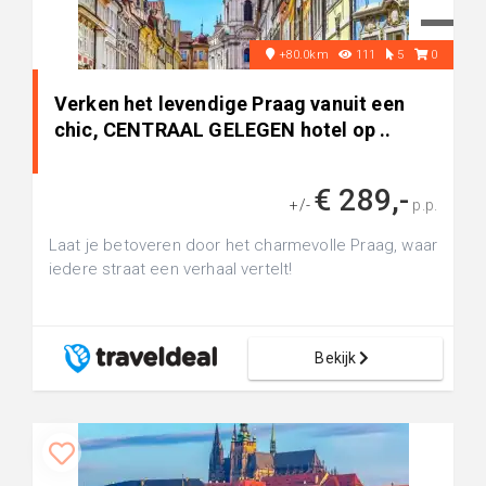
+80.0km
111
5
0
Verken het levendige Praag vanuit een
chic, CENTRAAL GELEGEN hotel op ..
€ 289,-
+/-
p.p.
Laat je betoveren door het charmevolle Praag, waar
iedere straat een verhaal vertelt!
Bekijk