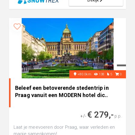
Bekijk
+80.0km
138
5
0
Beleef een betoverende stedentrip in
Praag vanuit een MODERN hotel dic..
€ 279,-
+/-
p.p.
Laat je meevoeren door Praag, waar verleden en
magie samenkomen!