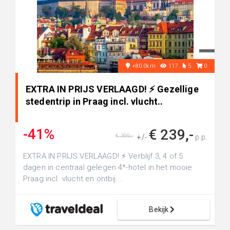
+80.0km
117
5
0
EXTRA IN PRIJS VERLAAGD! ⚡️ Gezellige
stedentrip in Praag incl. vlucht..
-41%
€ 239,-
€ 399,-
+/-
p.p.
EXTRA IN PRIJS VERLAAGD! ⚡️ Verblijf 3, 4 of 5
dagen in centraal gelegen 4*-hotel in het mooie
Praag incl. vlucht en ontbij...
Bekijk