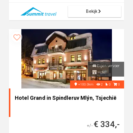
Bekijk
Eigen vervoer
Hotel
+100.0km
2
0
0
Hotel Grand in Spindleruv Mlýn, Tsjechië
€ 334,-
+/-