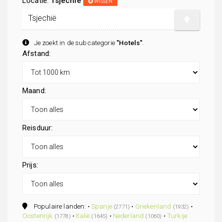
Locatie:
Tsjechië
WISSEN
Je zoekt in de subcategorie
"Hotels"
.
Afstand:
Maand:
Reisduur:
Prijs:
Populaire landen: •
Spanje
•
Griekenland
•
(2771)
(1932)
Oostenrijk
•
Italië
•
Nederland
•
Turkije
(1778)
(1645)
(1060)