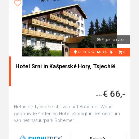
Eigen vervoer
+170.0km
302
5
0
Hotel Srni in Kašperské Hory, Tsjechië
€ 66,-
+/-
Het in de typische stijl van het Bohemer Woud
gebouwde 4-sterren Hotel Srni ligt in het centrum
van het natuurpark Bohemer ...