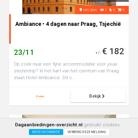
+80.0km
1
0
0
Ambiance • 4 dagen naar Praag, Tsjechië
€ 182
23/11
+/-
Op zoek naar een fijne accommodatie voor jouw
stedentrip? In het hart van het centrum van Praag
staat Hotel Ambiance. Dit c...
Bekijk
Dagaanbiedingen-overzicht.nl
gebruikt cookies:
MEER INFORMATIE
VERBERG DEZE MELDING