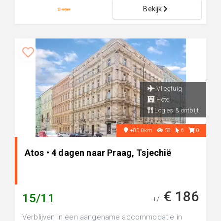
Bekijk
Vliegtuig
Hotel
Logies & ontbijt
+80.0km
58
6
0
Atos • 4 dagen naar Praag, Tsjechië
€ 186
15/11
+/-
Verblijven in een aangename accommodatie in