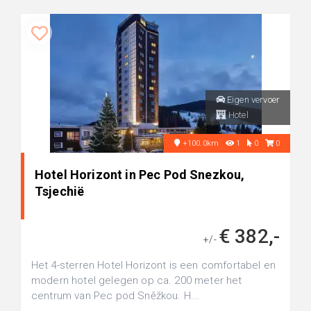
Eigen vervoer
Hotel
+100.0km
1
0
0
Hotel Horizont in Pec Pod Snezkou,
Tsjechië
€ 382,-
+/-
Het 4-sterren Hotel Horizont is een comfortabel en
modern hotel gelegen op ca. 200 meter het
centrum van Pec pod Sněžkou. H...