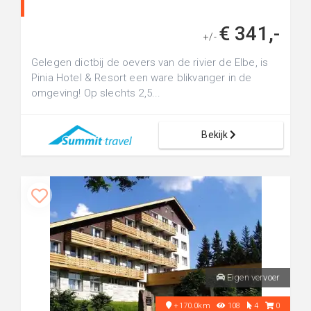
€ 341,-
+/-
Gelegen dictbij de oevers van de rivier de Elbe, is
Pinia Hotel & Resort een ware blikvanger in de
omgeving! Op slechts 2,5...
Bekijk
Eigen vervoer
+170.0km
108
4
0