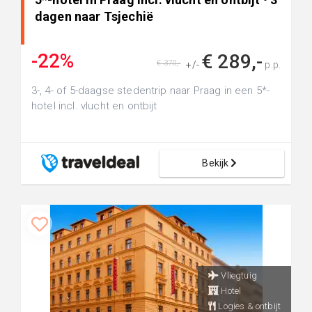
dagen naar Tsjechië
-22%
€ 289,-
€ 370,-
+/-
p.p.
3-, 4- of 5-daagse stedentrip naar Praag in een 5*-
hotel incl. vlucht en ontbijt
Bekijk
Vliegtuig
Hotel
Logies & ontbijt