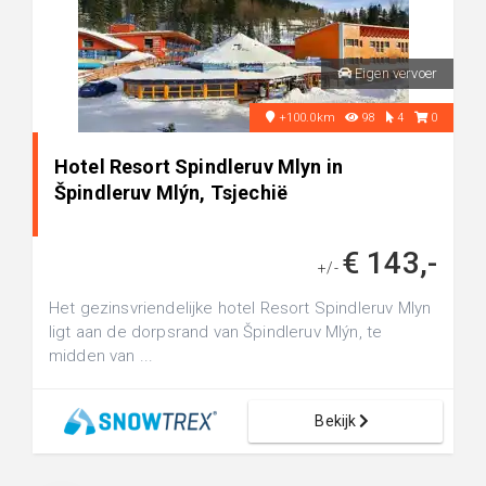
Eigen vervoer
+100.0km
98
4
0
Hotel Resort Spindleruv Mlyn in
Špindleruv Mlýn, Tsjechië
€ 143,-
+/-
Het gezinsvriendelijke hotel Resort Spindleruv Mlyn
ligt aan de dorpsrand van Špindleruv Mlýn, te
midden van ...
Bekijk