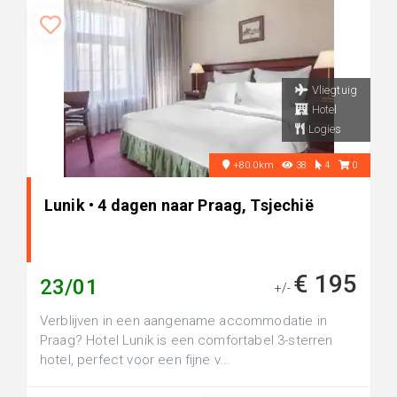
Vliegtuig
Hotel
Logies
+80.0km
38
4
0
Lunik • 4 dagen naar Praag, Tsjechië
€ 195
23/01
+/-
Verblijven in een aangename accommodatie in
Praag? Hotel Lunik is een comfortabel 3-sterren
hotel, perfect voor een fijne v...