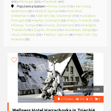
•
Portugal
•
Frankrijk
(809)
(625)
(441)
Populaire plaatsen: •
Rome, Italië
•
Den Haag,
(110)
Nederland
•
Madrid, Spanje
•
Kos Stad,
(32)
(142)
Griekenland
•
Zell Am See, Oostenrijk
•
Lissabon,
(69)
(110)
Portugal
•
Berlijn, Duitsland
•
Parijs, Frankrijk
(102)
(53)
(122)
•
Alanya, Turkije
•
Davos, Zwitserland
•
Bangkok,
(146)
(41)
Thailand
•
Zagreb, Kroatië
•
Antwerpen, België
•
(70)
(15)
(9)
Ubud, Indonesie
•
Paphos, Cyprus
•
New York City,
(20)
(68)
Amerika
(58)
Eigen vervoer
+110.0km
310
13
0
Wellness Hotel Harrachovka in Tsjechië