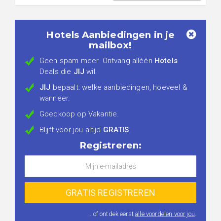
Hotels Aanbiedingen in je
mailbox!
Geen spam meer. Ontvang alléén
Hotels
Deals die
JIJ
wil.
JIJ
bepaalt: welke aanbiedingen, hoeveel &
wanneer.
Goedkoop op Vakantie.
Blijft voor jou altijd
GRATIS
.
Registreren:
...of ontdek eerst
alle voordelen voor jou
.