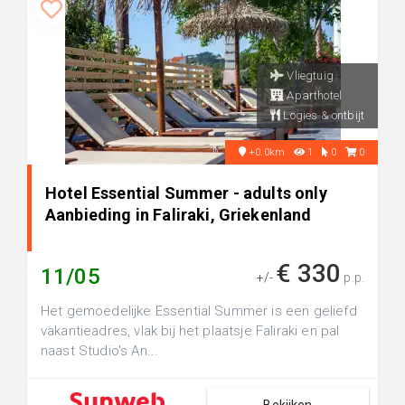
Vliegtuig
Aparthotel
Logies & ontbijt
+0.0km
1
0
0
Hotel Essential Summer - adults only
Aanbieding in Faliraki, Griekenland
€ 330
11/05
+/-
p.p.
Het gemoedelijke Essential Summer is een geliefd
vakantieadres, vlak bij het plaatsje Faliraki en pal
naast Studio's An...