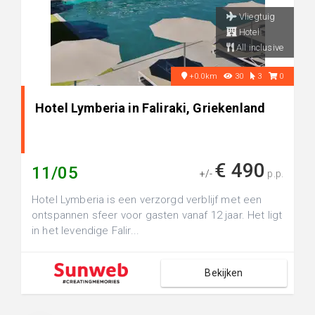
Vliegtuig
Hotel
All inclusive
+0.0km
30
3
0
Hotel Lymberia in Faliraki, Griekenland
€ 490
11/05
+/-
p.p.
Hotel Lymberia is een verzorgd verblijf met een
ontspannen sfeer voor gasten vanaf 12 jaar. Het ligt
in het levendige Falir...
Bekijken