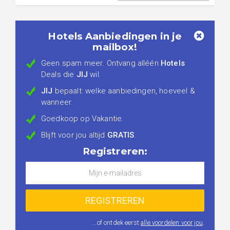
Hotels Aanbiedingen in je
mailbox!
Geen spam meer. Ontvang alléén
Hotels
Deals die
JIJ
wil.
JIJ
bepaalt: welke aanbiedingen, hoeveel &
wanneer.
Goedkoop op Vakantie.
Blijft voor jou altijd
GRATIS
.
Registreren:
...of ontdek eerst
alle voordelen voor jou
.