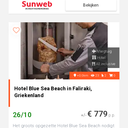
Bekijken
Vliegtuig
Hotel
All inclusive
+0.0km
23
2
0
Hotel Blue Sea Beach in Faliraki,
Griekenland
€ 779
26/10
+/-
p.p.
Het groots opgezette Hotel Blue Sea Beach nodigt