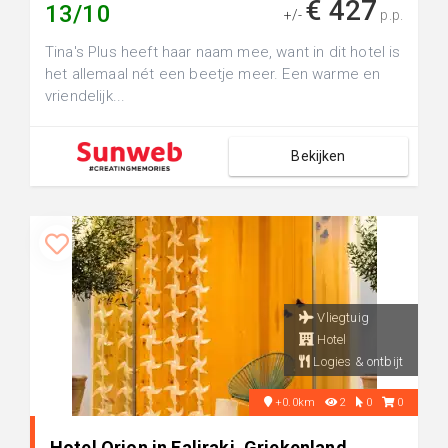
€ 427
13/10
+/-
p.p.
Tina's Plus heeft haar naam mee, want in dit hotel is
het allemaal nét een beetje meer. Een warme en
vriendelijk...
Bekijken
Vliegtuig
Hotel
Logies & ontbijt
+0.0km
2
0
0
Hotel Orion in Faliraki, Griekenland