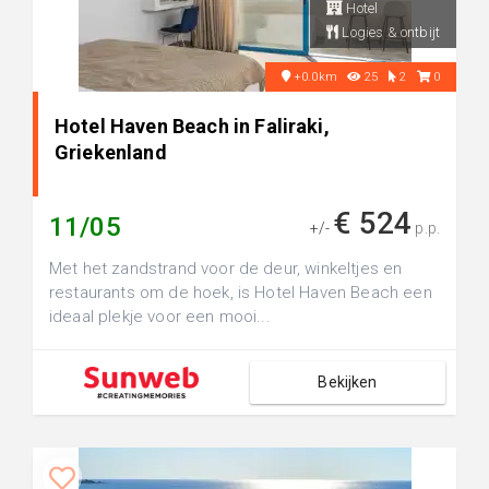
Hotel
Logies & ontbijt
+0.0km
25
2
0
Hotel Haven Beach in Faliraki,
Griekenland
€ 524
11/05
+/-
p.p.
Met het zandstrand voor de deur, winkeltjes en
restaurants om de hoek, is Hotel Haven Beach een
ideaal plekje voor een mooi...
Bekijken