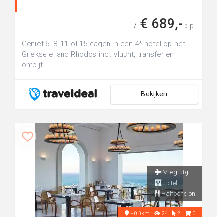
€ 689,-
+/-
p.p.
Geniet 6, 8, 11 of 15 dagen in een 4*-hotel op het
Griekse eiland Rhodos incl. vlucht, transfer en
ontbijt
Bekijken
Vliegtuig
Hotel
Halfpension
+0.0km
24
2
0