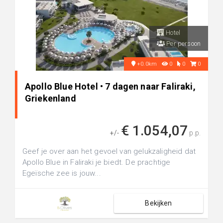
Hotel
Per persoon
+0.0km
0
0
0
Apollo Blue Hotel • 7 dagen naar Faliraki,
Griekenland
€ 1.054,07
+/-
p.p.
Geef je over aan het gevoel van gelukzaligheid dat
Apollo Blue in Faliraki je biedt. De prachtige
Egeïsche zee is jouw...
Bekijken