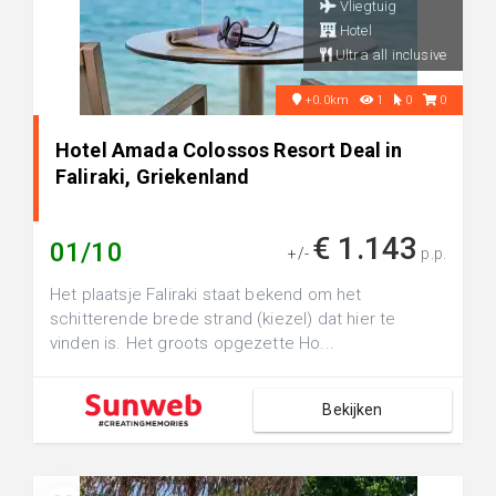
Vliegtuig
Hotel
Ultra all inclusive
+0.0km
1
0
0
Hotel Amada Colossos Resort Deal in
Faliraki, Griekenland
€ 1.143
01/10
+/-
p.p.
Het plaatsje Faliraki staat bekend om het
schitterende brede strand (kiezel) dat hier te
vinden is. Het groots opgezette Ho...
Bekijken