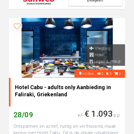
Bekijken
Vliegtuig
Hotel
Logies & ontbijt
+0.0km
2
0
0
Hotel Cabu - adults only Aanbieding in
Faliraki, Griekenland
€ 1.093
28/09
+/-
p.p.
Ontspannen en actief, rustig en verfrissend, maak
kennis met Hotel Cabu. Dit is de ideale uitvalsbasis