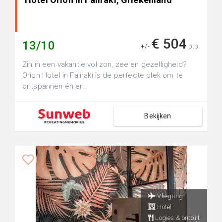
€ 504
13/10
+/-
p.p.
Zin in een vakantie vol zon, zee en gezelligheid?
Orion Hotel in Faliraki is de perfecte plek om te
ontspannen én er...
Bekijken
Vliegtuig
Hotel
Logies & ontbijt