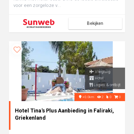
voor een zorgeloze v...
Bekijken
Vliegtuig
Hotel
Logies & ontbijt
+0.0km
2
0
0
Hotel Tina's Plus Aanbieding in Faliraki,
Griekenland