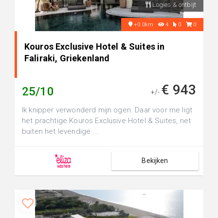
Logies & ontbijt
+0.0km
4
0
0
Kouros Exclusive Hotel & Suites in
Faliraki, Griekenland
€ 943
25/10
+/-
Ik knipper verwonderd mijn ogen. Daar voor me ligt
het prachtige Kouros Exclusive Hotel & Suites, net
buiten het levendige ...
Bekijken