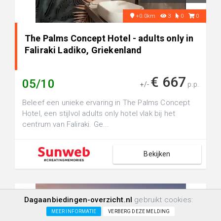
+0.0km
3
0
0
The Palms Concept Hotel - adults only in
Faliraki Ladiko, Griekenland
€ 667
05/10
+/-
p.p.
Beleef een unieke ervaring in The Palms Concept
Hotel, een stijlvol adults only hotel vlak bij het
centrum van Faliraki. Ge...
Bekijken
Dagaanbiedingen-overzicht.nl
gebruikt cookies:
MEER INFORMATIE
VERBERG DEZE MELDING