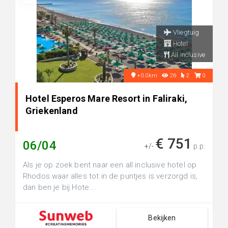
Vliegtuig
Hotel
All inclusive
+0.0km
26
2
0
Hotel Esperos Mare Resort in Faliraki,
Griekenland
€ 751
06/04
+/-
p.p.
Als je op zoek bent naar een all inclusive hotel op
Rhodos waar alles tot in de puntjes is verzorgd is,
dan ben je bij Hote...
Bekijken