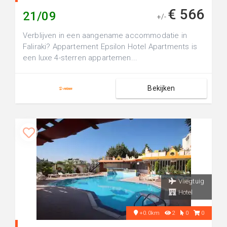
€ 566
21/09
+/-
Verblijven in een aangename accommodatie in
Faliraki? Appartement Epsilon Hotel Apartments is
een luxe 4-sterren appartemen...
Bekijken
Vliegtuig
Hotel
+0.0km
2
0
0