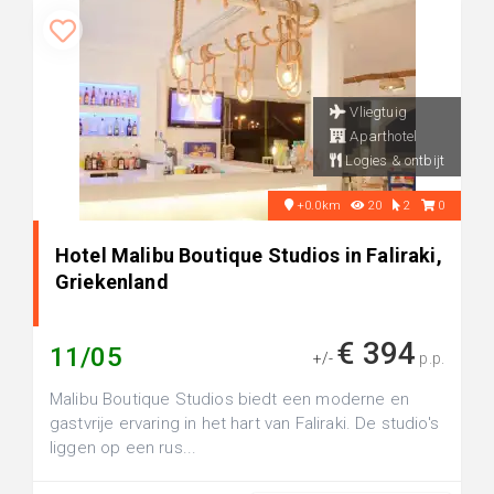
Vliegtuig
Aparthotel
Logies & ontbijt
+0.0km
20
2
0
Hotel Malibu Boutique Studios in Faliraki,
Griekenland
€ 394
11/05
+/-
p.p.
Malibu Boutique Studios biedt een moderne en
gastvrije ervaring in het hart van Faliraki. De studio's
liggen op een rus...