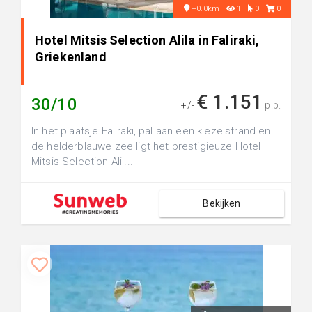
+0.0km
1
0
0
Hotel Mitsis Selection Alila in Faliraki,
Griekenland
€ 1.151
30/10
+/-
p.p.
In het plaatsje Faliraki, pal aan een kiezelstrand en
de helderblauwe zee ligt het prestigieuze Hotel
Mitsis Selection Alil...
Bekijken