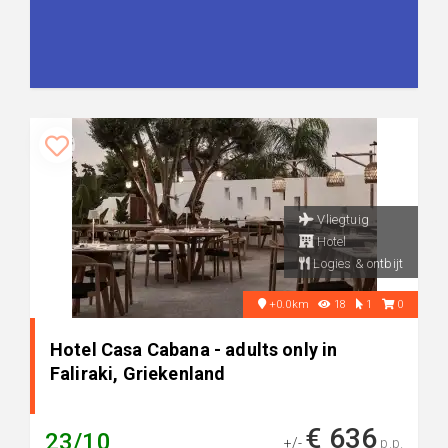
Vliegtuig
Hotel
Logies & ontbijt
+0.0km
18
1
0
Hotel Casa Cabana - adults only in
Faliraki, Griekenland
€ 636
23/10
+/-
p.p.