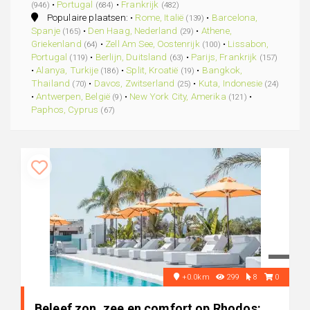
•
Portugal
•
Frankrijk
(946)
(684)
(482)
Populaire plaatsen: •
Rome, Italië
•
Barcelona,
(139)
Spanje
•
Den Haag, Nederland
•
Athene,
(165)
(29)
Griekenland
•
Zell Am See, Oostenrijk
•
Lissabon,
(64)
(100)
Portugal
•
Berlijn, Duitsland
•
Parijs, Frankrijk
(119)
(63)
(157)
•
Alanya, Turkije
•
Split, Kroatië
•
Bangkok,
(186)
(19)
Thailand
•
Davos, Zwitserland
•
Kuta, Indonesie
(70)
(25)
(24)
•
Antwerpen, België
•
New York City, Amerika
•
(9)
(121)
Paphos, Cyprus
(67)
+0.0km
299
8
0
Beleef zon, zee en comfort op Rhodos: