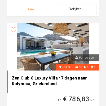
Bekijken
Per persoon
+10.0km
57
2
0
Zen Club-8 Luxury Villa • 7 dagen naar
Kolymbia, Griekenland
€ 786,83
+/-
p.p.