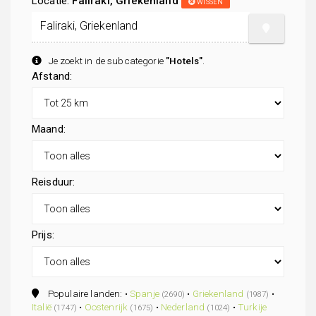
Locatie:
Faliraki, Griekenland
WISSEN
Je zoekt in de subcategorie
"Hotels"
.
Afstand:
Maand:
Reisduur:
Prijs:
Populaire landen: •
Spanje
•
Griekenland
•
(2690)
(1987)
Italië
•
Oostenrijk
•
Nederland
•
Turkije
(1747)
(1675)
(1024)