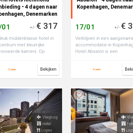
nbieding • 4 dagen naar
Kopenhagen, Denema
penhagen, Denemarken
€ 317
€ 
/01
17/01
+/-
+/-
leuk middenklasse hotel in
Verblijven in een aangenam
centrum met kleurrijke
accommodatie in Kopenha
enoveerde kamers. Op
Hotel Absalon is een
afstand van het populaire
comfortabel 3-sterren hotel
spark O...
perfect voor een ...
Bekijken
Bek
Vliegtuig
Vli
Hotel
Hot
Logies
Logi