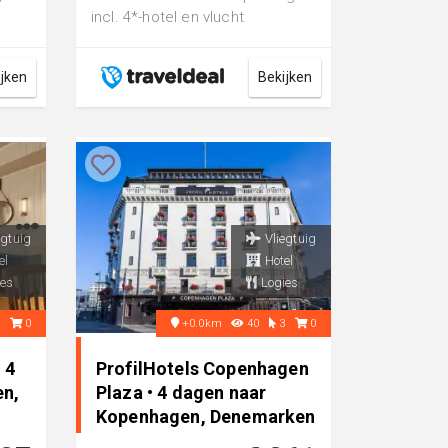
incl. 4*-hotel en vlucht
-
ijken
Bekijken
egtuig
Vliegtuig
el
Hotel
es
Logies
3
0
+0.0km
40
3
0
 4
ProfilHotels Copenhagen
en,
Plaza • 4 dagen naar
Kopenhagen, Denemarken