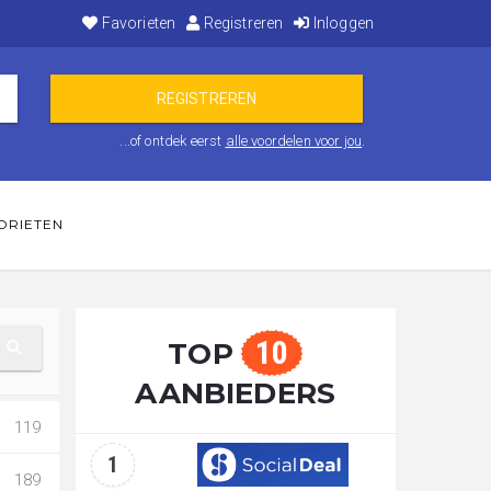
Favorieten
Registreren
Inloggen
...of ontdek eerst
alle voordelen voor jou
.
ORIETEN
10
TOP
AANBIEDERS
119
1
189