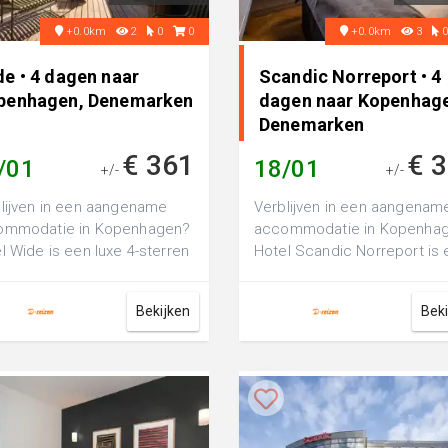
+0.0km
2
0
0
+0.0km
3
de • 4 dagen naar
Scandic Norreport • 4
penhagen, Denemarken
dagen naar Kopenhag
Denemarken
€ 361
€ 
/01
18/01
+/-
+/-
lijven in een aangename
Verblijven in een aangenam
ommodatie in Kopenhagen?
accommodatie in Kopenha
l Wide is een luxe 4-sterren
Hotel Scandic Norreport is
l, perfect voor een fijne
luxe 4-sterren hotel, perfect
..
voor e...
Bekijken
Bek