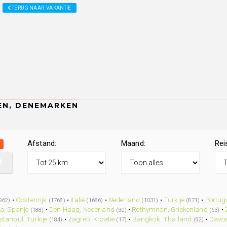
TERUG NAAR: VAKANTIE
Afstand:
Maand:
Rei
•
Oostenrijk
•
Italië
•
Nederland
•
Turkije
•
Portug
962)
(1768)
(1686)
(1031)
(871)
a, Spanje
•
Den Haag, Nederland
•
Rethymnon, Griekenland
•
(188)
(30)
(63)
Istanbul, Turkije
•
Zagreb, Kroatië
•
Bangkok, Thailand
•
Davos
(184)
(17)
(92)