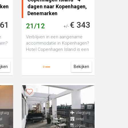
rken
dagen naar Kopenhagen,
Denemarken
361
€ 343
21/12
+/-
e
Verblijven in een aangename
gen?
accommodatie in Kopenhagen?
Hotel Copenhagen Island is een
,
luxe 4-sterren hotel, perfect
voor e...
ijken
Bekijken
egtuig
Vliegtuig
el
Hotel
es
Logies