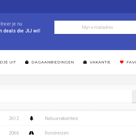
treer je nu
n deals die JIJ wil
!
DJE UIT
DAGAANBIEDINGEN
VAKANTIE
FAV
2612
Natuurvakanties
2066
Rondreizen