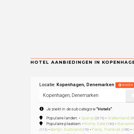
Locatie:
Kopenhagen, Denemarken
WISSEN
Je zoekt in de subcategorie
"Hotels"
.
Populaire landen: •
Spanje
•
Griekenland
(2870)
(1
Populaire plaatsen: •
Rome, Italië
•
Barcelon
(140)
•
Berlijn, Duitsland
•
Parijs, Frankrijk
•
(113)
(76)
(149)