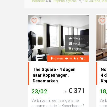
Indonesie
•
Paphos, Cyprus
•
St. Julians, Ma
(24)
(74)
Vliegtuig
Hotel
Logies
+0.0km
40
4
0
The Square • 4 dagen
No
naar Kopenhagen,
4 
Denemarken
Ko
€ 371
23/02
18
+/-
Verblijven in een aangename
Verb
accommodatie in Kopenhagen?
acc