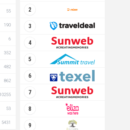
2
55
190
3
6
4
352
5
482
6
862
7
10255
8
53
5431
9