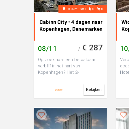
+0.0km
1
0
0
Cabinn City • 4 dagen naar
Wi
Kopenhagen, Denemarken
Ko
€ 287
08/11
10
+/-
Op zoek naar een betaalbaar
Verb
verblijf in het hart van
acc
Kopenhagen? Het 2-
Hote
sterrenhotel Cabinn City ligt op
hote
slechts 5 minuten l...
vaka.
Bekijken