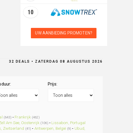
10
UW AANBIEDING PROMOTEN?
32 DEALS • ZATERDAG 08 AUGUSTUS 2026
sduur:
Prijs:
al
•
Frankrijk
(643)
(462)
Zell Am See, Oostenrijk
•
Lissabon, Portugal
(106)
, Zwitserland
•
Antwerpen, België
•
Ubud,
(41)
(9)