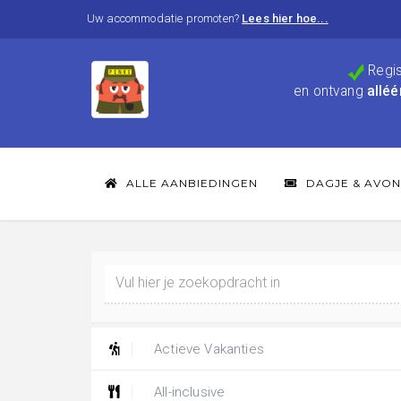
Uw accommodatie promoten?
Lees hier hoe...
Regis
en ontvang
alléé
ALLE AANBIEDINGEN
DAGJE & AVON
Actieve Vakanties
All-inclusive