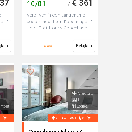
437
€ 361
10/01
+/-
e
Verblijven in een aangename
gen?
accommodatie in Kopenhagen?
Hotel ProfilHotels Copenhagen
Plaza is een luxe 4-sterren hotel,
pe...
ijken
Bekijken
Vliegtuig
Hotel
ntbijt
Logies
0
0
+0.0km
1
0
0
r
Copenhagen Island • 4