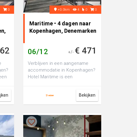
0
0
+0.0km
4
0
0
Maritime • 4 dagen naar
en,
Kopenhagen, Denemarken
362
€ 471
06/12
+/-
e
Verblijven in een aangename
gen?
accommodatie in Kopenhagen?
 een
Hotel Maritime is een
comfortabel 3-sterren hotel,
perfect voor een...
ijken
Bekijken