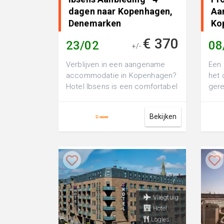
dagen naar Kopenhagen,
Aa
Denemarken
Ko
€ 370
23/02
08
+/-
Verblijven in een aangename
Een 
accommodatie in Kopenhagen?
het 
Hotel Ibsens is een comfortabel
ger
3-sterren hotel, perfect voor
loop
een f...
stad
Bekijken
Vliegtuig
Hotel
Logies