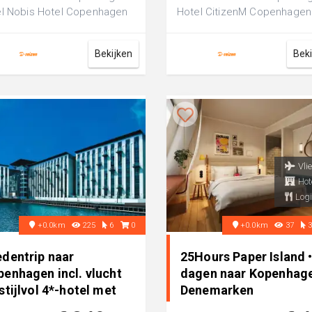
l Nobis Hotel Copenhagen
Hotel CitizenM Copenhagen
en luxe 5-sterren hotel,
Radhuspladsen is een luxe 4
ect v...
sterren hotel...
Bekijken
Bek
Vli
Hot
Logi
+0.0km
225
6
0
+0.0km
37
edentrip naar
25Hours Paper Island •
penhagen incl. vlucht
dagen naar Kopenhag
stijlvol 4*-hotel met
Denemarken
ch..