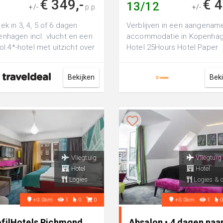
€ 349,-
€ 
13/12
+/-
p.p.
+/-
ek in 3, 4, 5 of 6 dagen
Verblijven in een aangenam
nhagen incl. vlucht en een
accommodatie in Kopenha
lvol 4*-hotel met uitzicht over
Hotel 25Hours Hotel Paper
aven incl. vlucht
Island is een luxe 4-sterren
hotel, perfe...
Bekijken
Bek
Vliegtuig
Vliegtuig
Hotel
Hotel
Logies
Logies & o
+0.0km
1
0
0
+0.0km
1
ofilHotels Richmond
Absalon • 4 dagen naa