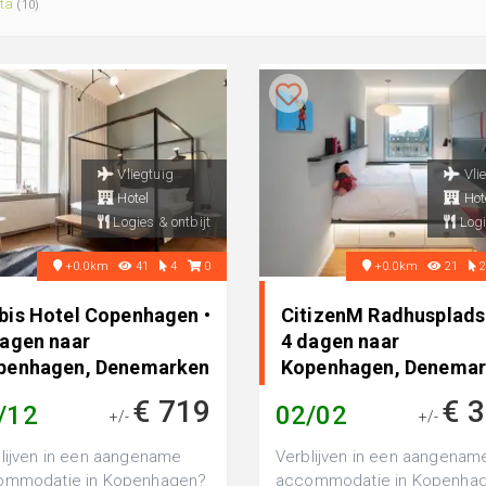
lta
(10)
Vliegtuig
Vli
Hotel
Hot
Logies & ontbijt
Logi
+0.0km
41
4
0
+0.0km
21
bis Hotel Copenhagen •
CitizenM Radhusplads
dagen naar
4 dagen naar
penhagen, Denemarken
Kopenhagen, Denema
€ 719
€ 
/12
02/02
+/-
+/-
lijven in een aangename
Verblijven in een aangenam
ommodatie in Kopenhagen?
accommodatie in Kopenha