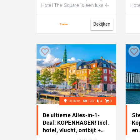
Hotel The Square is een luxe 4-
Hote
sterren hotel, perfect voor een
is e
fijn...
perf
Bekijken
+0.0km
133
4
0
De ultieme Alles-in-1-
St
Deal: KOPENHAGEN! Incl.
Ko
hotel, vlucht, ontbijt +..
en 
pra