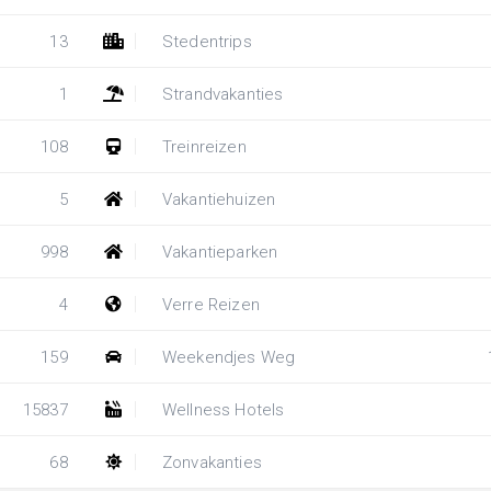
13
Stedentrips
1
Strandvakanties
108
Treinreizen
5
Vakantiehuizen
998
Vakantieparken
4
Verre Reizen
159
Weekendjes Weg
15837
Wellness Hotels
68
Zonvakanties