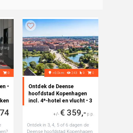
egtuig
el
es
2
0
+0.0km
243
9
0
en •
Ontdek de Deense
hoofdstad Kopenhagen
rken
incl. 4*-hotel en vlucht • 3
dagen naar Denemarken
374
€ 359,-
+/-
p.p.
e
Ontdek in 3, 4, 5 of 6 dagen de
gen?
Deense hoofdstad Kopenhagen