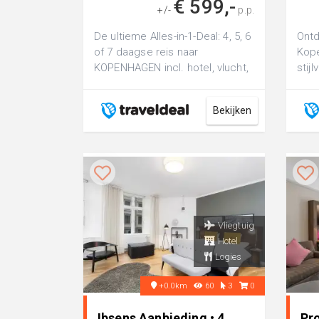
€ 599,-
+/-
p.p.
De ultieme Alles-in-1-Deal: 4, 5, 6
Ontd
of 7 daagse reis naar
Kope
KOPENHAGEN incl. hotel, vlucht,
stij
ontbijt + wandeltocht &
de h
boottocht...
Bekijken
Vliegtuig
Hotel
Logies
+0.0km
60
3
0
Ibsens Aanbieding • 4
Pr