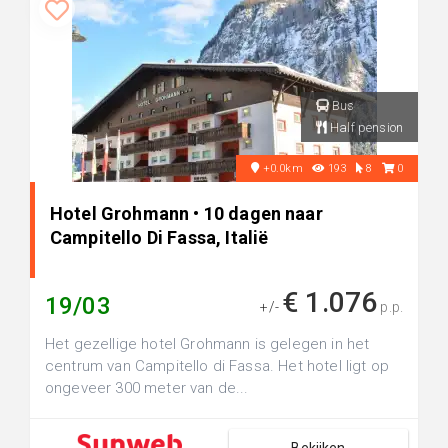
Bus
Half pension
+0.0km
193
8
0
Hotel Grohmann • 10 dagen naar
Campitello Di Fassa, Italië
€ 1.076
19/03
+/-
p.p.
Het gezellige hotel Grohmann is gelegen in het
centrum van Campitello di Fassa. Het hotel ligt op
ongeveer 300 meter van de...