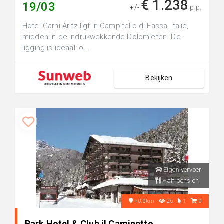
€ 1.238
19/03
+/-
p.p.
Hotel Garni Aritz ligt in Campitello di Fassa, Italië,
midden in de indrukwekkende Dolomieten. De
ligging is ideaal: o...
Bekijken
Eigen vervoer
Half pension
+0.0km
26
1
0
Park Hotel & Club il Caminetto