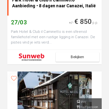
Aanbieding • 8 dagen naar Canazei, Italië
€ 850
27/03
+/-
p.p.
Park Hotel & Club il Caminetto is een sfeervol
familiehotel met een rustige ligging in Canazei. De
pistes vind je iets verd...
Bekijken
Bus
Half pension