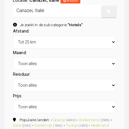
Locatie:
Canazei, Italië
WISSEN
Je zoekt in de subcategorie
"Hotels"
.
Afstand:
Maand:
Reisduur:
Prijs:
Populaire landen: •
Spanje
•
Griekenland
•
(4493)
(2989)
Italië
•
Oostenrijk
•
Turkije
•
Nederland
(2592)
(1862)
(1483)