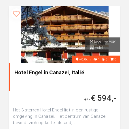
Eigen vervoer
Hotel
+0.0km
1
0
0
Hotel Engel in Canazei, Italië
€ 594,-
+/-
Het 3-sterren Hotel Engel ligt in een rustige
omgeving in Canazei. Het centrum van Canazei
bevindt zich op korte afstand, t...