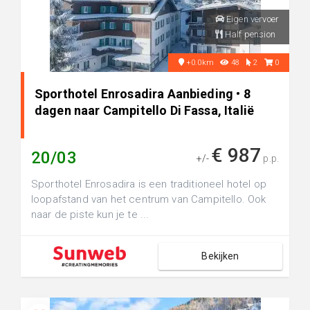
Eigen vervoer
Half pension
+0.0km
48
2
0
Sporthotel Enrosadira Aanbieding • 8
dagen naar Campitello Di Fassa, Italië
€ 987
20/03
+/-
p.p.
Sporthotel Enrosadira is een traditioneel hotel op
loopafstand van het centrum van Campitello. Ook
naar de piste kun je te ...
Bekijken