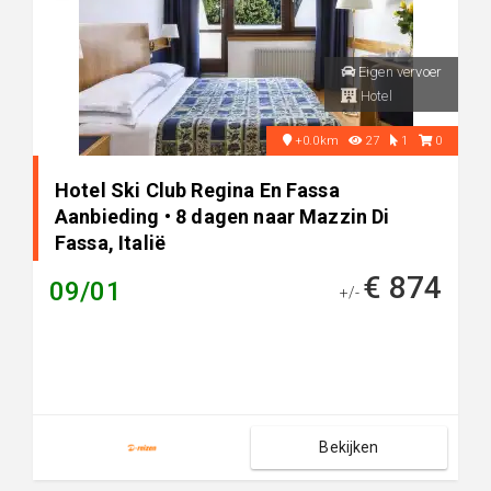
Eigen vervoer
Hotel
+0.0km
27
1
0
Hotel Ski Club Regina En Fassa
Aanbieding • 8 dagen naar Mazzin Di
Fassa, Italië
€ 874
09/01
+/-
Bekijken