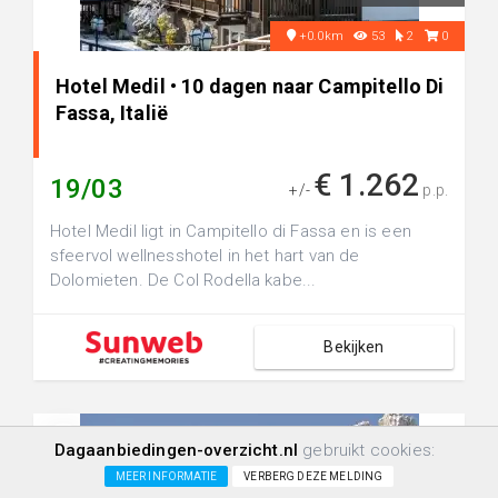
+0.0km
53
2
0
Hotel Medil • 10 dagen naar Campitello Di
Fassa, Italië
€ 1.262
19/03
+/-
p.p.
Hotel Medil ligt in Campitello di Fassa en is een
sfeervol wellnesshotel in het hart van de
Dolomieten. De Col Rodella kabe...
Bekijken
Dagaanbiedingen-overzicht.nl
gebruikt cookies:
MEER INFORMATIE
VERBERG DEZE MELDING