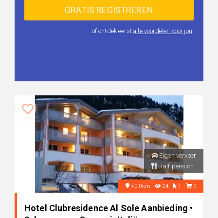
...of ontdek eerst
alle voordelen voor jou
.
Eigen vervoer
Half pension
+0.0km
24
1
0
Hotel Clubresidence Al Sole Aanbieding •