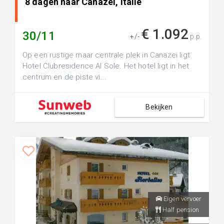
8 dagen naar Canazei, Italië
€ 1.092
30/11
+/-
p.p.
Op een rustige maar centrale plek in Canazei ligt
Hotel Clubresidence Al Sole. Het hotel ligt in het
centrum en de piste vi...
Bekijken
Eigen vervoer
Half pension