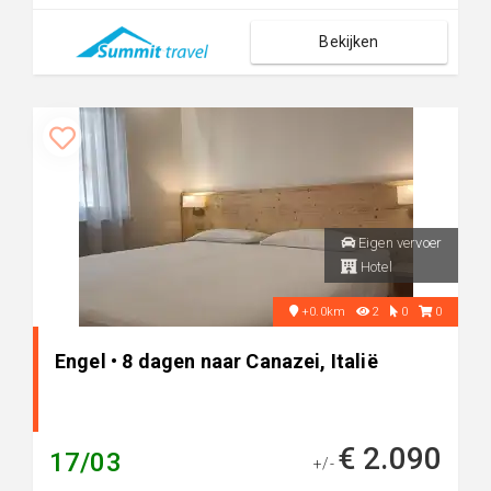
Bekijken
Eigen vervoer
Hotel
+0.0km
2
0
0
Engel • 8 dagen naar Canazei, Italië
€ 2.090
17/03
+/-