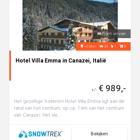
Eigen vervoer
+0.0km
24
1
0
Hotel Villa Emma in Canazei, Italië
€ 989,-
+/-
Het gezellige 3-sterren Hotel Villa Emma ligt aan de
rand van het centrum, op ca. 1 km van het centrum
van Canazei. Het ski...
Bekijken