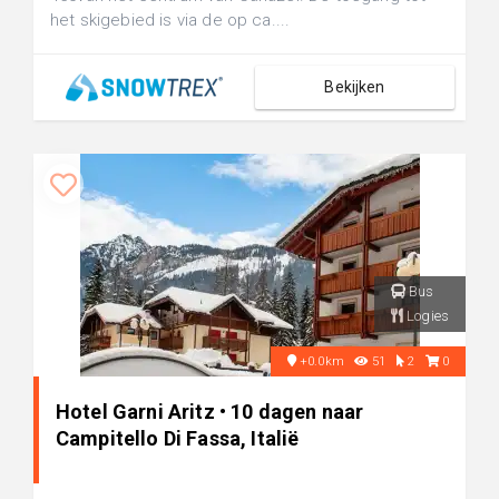
het skigebied is via de op ca....
Bekijken
Bus
Logies
+0.0km
51
2
0
Hotel Garni Aritz • 10 dagen naar
Campitello Di Fassa, Italië