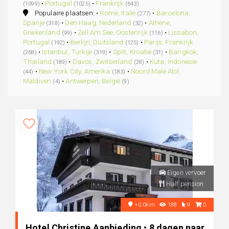
•
Portugal
•
Frankrijk
(1099)
(1025)
(643)
Populaire plaatsen: •
Rome, Italië
•
Barcelona,
(277)
Spanje
•
Den Haag, Nederland
•
Athene,
(318)
(32)
Griekenland
•
Zell Am See, Oostenrijk
•
Lissabon,
(99)
(116)
Portugal
•
Berlijn, Duitsland
•
Parijs, Frankrijk
(192)
(125)
•
Istanbul, Turkije
•
Split, Kroatië
•
Bangkok,
(268)
(319)
(31)
Thailand
•
Davos, Zwitserland
•
Kuta, Indonesie
(189)
(28)
•
New York City, Amerika
•
Noord Male Atol,
(44)
(183)
Maldiven
•
Antwerpen, België
(4)
(9)
Eigen vervoer
Half pension
+0.0km
188
9
0
Hotel Christine Aanbieding • 8 dagen naar