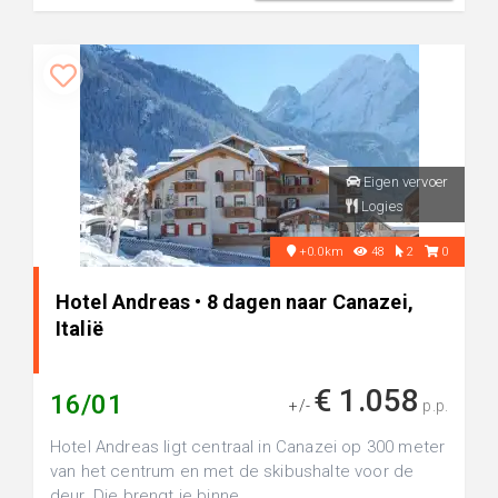
Eigen vervoer
Logies
+0.0km
48
2
0
Hotel Andreas • 8 dagen naar Canazei,
Italië
€ 1.058
16/01
+/-
p.p.
Hotel Andreas ligt centraal in Canazei op 300 meter
van het centrum en met de skibushalte voor de
deur. Die brengt je binne...