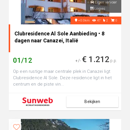
Eigen vervoer
Logies
+0.0km
47
2
0
Clubresidence Al Sole Aanbieding • 8
dagen naar Canazei, Italië
€ 1.212
01/12
+/-
p.p.
Op een rustige maar centrale plek in Canazei ligt
Clubresidence Al Sole. Deze residence ligt in het
centrum en de piste vin...
Bekijken