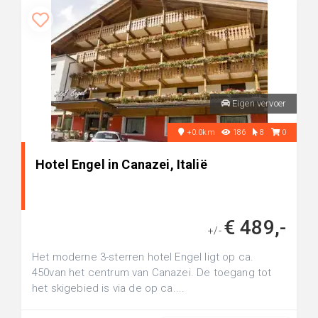
Eigen vervoer
+0.0km
186
8
0
Hotel Engel in Canazei, Italië
€ 489,-
+/-
Het moderne 3-sterren hotel Engel ligt op ca.
450van het centrum van Canazei. De toegang tot
het skigebied is via de op ca....