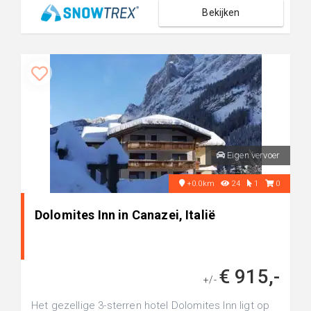
Bekijken
Eigen vervoer
+0.0km
24
1
0
Dolomites Inn in Canazei, Italië
€ 915,-
+/-
Het gezellige 3-sterren hotel Dolomites Inn ligt op