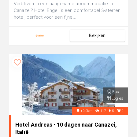
Verblijven in een aangename accommodatie in
Canazei? Hotel Engel is een comfortabel 3-sterren
hotel, perfect voor een fijne...
Bekijken
Bus
Logies
+0.0km
117
5
0
Hotel Andreas • 10 dagen naar Canazei,
Italië