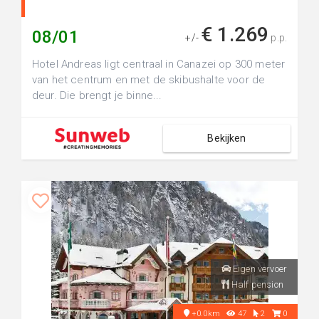
€ 1.269
08/01
+/-
p.p.
Hotel Andreas ligt centraal in Canazei op 300 meter
van het centrum en met de skibushalte voor de
deur. Die brengt je binne...
Bekijken
Eigen vervoer
Half pension
+0.0km
47
2
0