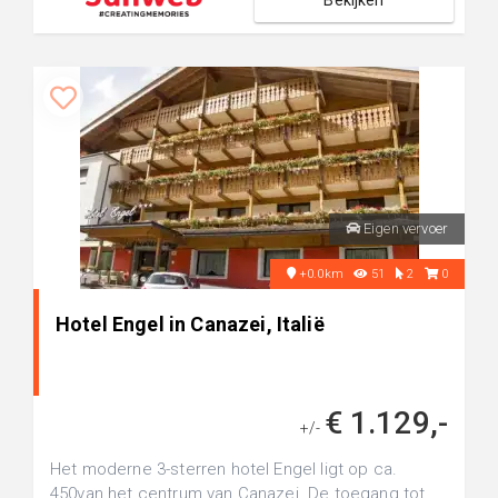
Bekijken
Eigen vervoer
+0.0km
51
2
0
Hotel Engel in Canazei, Italië
€ 1.129,-
+/-
Het moderne 3-sterren hotel Engel ligt op ca.
450van het centrum van Canazei. De toegang tot