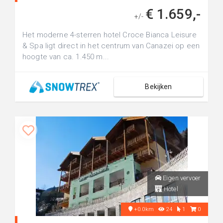
€ 1.659,-
+/-
Het moderne 4-sterren hotel Croce Bianca Leisure
& Spa ligt direct in het centrum van Canazei op een
hoogte van ca. 1.450 m...
Bekijken
Eigen vervoer
Hotel
+0.0km
24
1
0