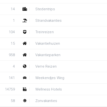
14
Stedentrips
1
Strandvakanties
104
Treinreizen
15
Vakantiehuizen
958
Vakantieparken
4
Verre Reizen
141
Weekendjes Weg
14759
Wellness Hotels
58
Zonvakanties