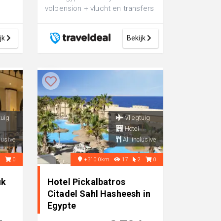
volpension + vlucht en transfers
is
jk
Bekijk
tuig
Vliegtuig
Hotel
lusive
All inclusive
3
0
+310.0km
17
2
0
uk
Hotel Pickalbatros
Citadel Sahl Hasheesh in
Egypte