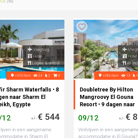
rus
(65)
Vliegtuig
Vlieg
Hotel
Hotel
Logies & ontbijt
All inc
+370.0km
24
2
0
+290.0km
13
ir Sharm Waterfalls • 8
Doubletree By Hilton
gen naar Sharm El
Mangroovy El Gouna
eikh, Egypte
Resort • 9 dagen naar
Egypte
€ 544
€ 
/12
09/12
+/-
+/-
lijven in een aangename
Verblijven in een aangenam
mmodatie in Sharm El
accommodatie in El Gouna?