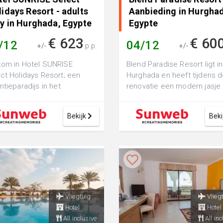
idays Resort - adults
Aanbieding in Hurgha
ly in Hurghada, Egypte
Egypte
€ 623
€ 60
/12
04/12
+/-
p.p.
+/-
om in Hotel SUNRISE
Blend Paradise Resort ligt in
ct Holidays Resort; een
Hurghada en heeft tijdens 
ntieparadijs in het
renovatie een modern jasje
verende Egypte. De
zich heen gekregen. Hierdo
me van dit hotel er...
hee...
Bekijk
Beki
Vliegtuig
Vlieg
Hotel
Hotel
All inclusive
All inc