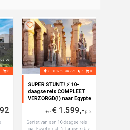
tuig
lusive
1
0
+300.0km
272
7
0
SUPER STUNT! ⚡ 10-
daagse reis COMPLEET
VERZORGD(!) naar Egypte
incl. N..
892
€ 1.599,-
+/-
p.p.
e
Geniet van een 10-daagse reis
naar Egypte incl. Nijlcruise o.b.v.