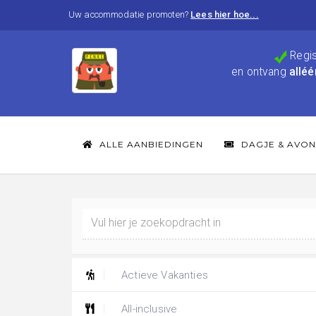
Uw accommodatie promoten?
Lees hier hoe...
Regis
en ontvang
alléé
ALLE AANBIEDINGEN
DAGJE & AVON
Actieve Vakanties
All-inclusive