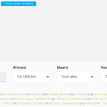
TERUG NAAR: VAKANTIE
Afstand:
Maand:
Rei
•
Oostenrijk
•
Italië
•
Nederland
•
Turkije
•
Portug
971)
(1703)
(1699)
(1029)
(868)
Spanje
•
Den Haag, Nederland
•
Athene, Griekenland
•
Zell Am 
(131)
(30)
(62)
, Turkije
•
Zagreb, Kroatië
•
Davos, Zwitserland
•
Bangkok, Th
(187)
(14)
(25)