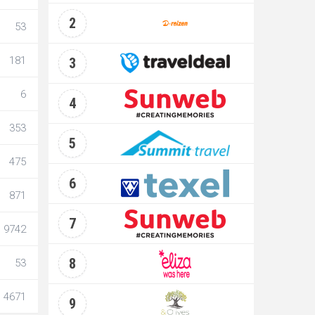
2
53
181
3
6
4
353
5
475
6
871
7
9742
8
53
4671
9