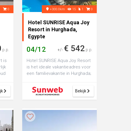
1
0
+300.0km
15
1
0
Hotel SUNRISE Aqua Joy
Resort in Hurghada,
Egypte
0
€ 542
04/12
p.p.
+/-
p.p.
t is
Hotel SUNRISE Aqua Joy Resort
ijk
is het ideale vakantieadres voor
oud
een familievakantie in Hurghada;
v...
er is hier genoeg te beleve...
jk
Bekijk