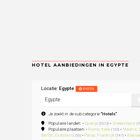
Locatie:
Egypte
WISSEN
Je zoekt in de subcategorie
"Hotels"
.
Populaire landen: •
Spanje
•
Griekenland
(2513)
(1
Populaire plaatsen: •
Rome, Italië
•
Madrid, 
(120)
Berlijn, Duitsland
•
Parijs, Frankrijk
•
Alanya
(55)
(147)