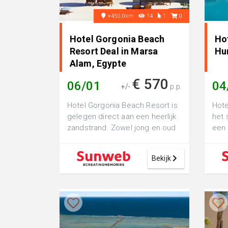
+450.0km
14
1
0
Hotel Gorgonia Beach
Ho
Resort Deal in Marsa
Hu
Alam, Egypte
€ 570
06/01
04
+/-
p.p.
Hotel Gorgonia Beach Resort is
Hote
gelegen direct aan een heerlijk
het 
zandstrand. Zowel jong en oud
een 
zit hier aan het goede adres v...
Hurg
ligbe
Bekijk