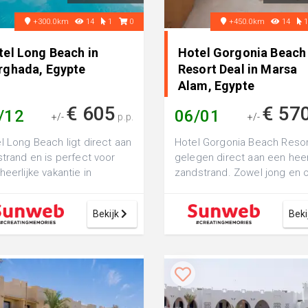
+300.0km
14
1
0
+450.0km
14
tel Long Beach in
Hotel Gorgonia Beach
rghada, Egypte
Resort Deal in Marsa
Alam, Egypte
€ 605
€ 57
/12
06/01
+/-
p.p.
+/-
l Long Beach ligt direct aan
Hotel Gorgonia Beach Resor
strand en is perfect voor
gelegen direct aan een heerl
heerlijke vakantie in
zandstrand. Zowel jong en 
hada.Ontspan hier op een
zit hier aan het goede adres 
...
Bekijk
Beki