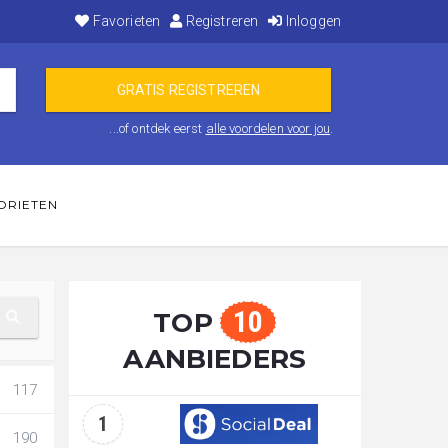
Favorieten
Registreren
Inloggen
...of ontdek eerst
alle voordelen voor jou
.
ORIETEN
10
TOP
AANBIEDERS
117
1
190