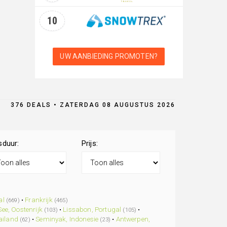
10
UW AANBIEDING PROMOTEN?
376 DEALS • ZATERDAG 08 AUGUSTUS 2026
sduur:
Prijs:
al
•
Frankrijk
(669)
(465)
See, Oostenrijk
•
Lissabon, Portugal
•
(103)
(105)
ailand
•
Seminyak, Indonesie
•
Antwerpen,
(62)
(23)