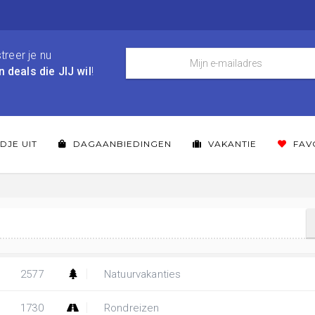
treer je nu
n deals die JIJ wil
!
DJE UIT
DAGAANBIEDINGEN
VAKANTIE
FAV
2577
Natuurvakanties
1730
Rondreizen