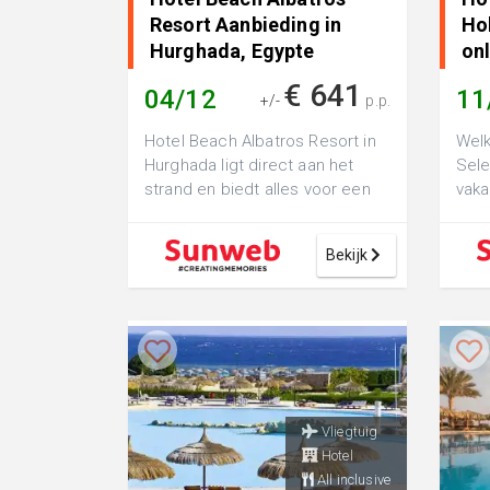
Resort Aanbieding in
Hol
Hurghada, Egypte
on
€ 641
04/12
11
+/-
p.p.
Hotel Beach Albatros Resort in
Welk
Hurghada ligt direct aan het
Sele
strand en biedt alles voor een
vaka
zorgeloze zonvakantie onder de
beto
E...
char
Bekijk
Vliegtuig
Hotel
All inclusive