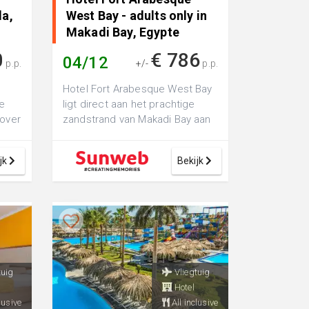
da,
West Bay - adults only in
Makadi Bay, Egypte
0
€ 786
04/12
p.p.
+/-
p.p.
Hotel Fort Arabesque West Bay
de
ligt direct aan het prachtige
 over
zandstrand van Makadi Bay aan
or
de Rode Zee en is het rustige,
vo...
jk
Bekijk
tuig
Vliegtuig
Hotel
lusive
All inclusive