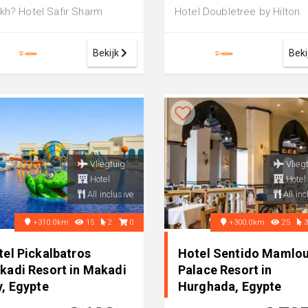
kh? Hotel Safir Sharm
Hotel Doubletree by Hilton
rfalls Resort is een luxe 5-
Mangroovy El Gouna Resort 
ren hote...
een luxe 4-st...
Bekijk
Beki
Vliegtuig
Vlieg
Hotel
Hotel
All inclusive
All inc
+310.0km
15
2
0
+300.0km
25
tel Pickalbatros
Hotel Sentido Mamlo
kadi Resort in Makadi
Palace Resort in
y, Egypte
Hurghada, Egypte