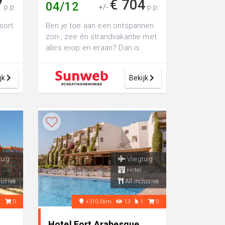
7
€ 704
04/12
p.p.
+/-
p.p.
sort
Ben je toe aan een ontspannen
zon-, zee én strandvakantie met
alles erop en eraan? Dan is
im
Hotel Pickalbatros Citadel...
jk
Bekijk
tuig
Vliegtuig
Hotel
lusive
All inclusive
1
0
+310.0km
13
1
0
Hotel Fort Arabesque