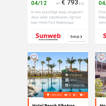
€ 793
04/12
04
+/-
p.p.
In een prachtige baai, omgeven
Pick
door witte zandduinen, ligt het
Maka
luxe Hotel Fort Arabesque
ster
Resort. Voor de deur ligt een
en l
uitg...
aan 
Bekijk
Vliegtuig
Hotel
All inclusive
+300.0km
18
2
0
Hotel Beach Albatros
Ho