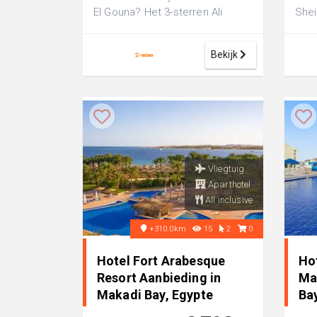
El Gouna? Het 3-sterren Ali
Shei
Pasha Hotel, gelegen aan de
Wate
levendige...
ster
Bekijk
Vliegtuig
Aparthotel
All inclusive
+310.0km
15
2
0
Hotel Fort Arabesque
Ho
Resort Aanbieding in
Ma
Makadi Bay, Egypte
Ba