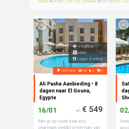
België
•
New York City, Amerika
•
Paphos, Cyp
(9)
(87)
Vliegtuig
Hotel
Logies & ontbijt
+290.0km
33
3
0
Ali Pasha Aanbieding • 8
Saf
dagen naar El Gouna,
da
Egypte
Sh
€ 549
16/01
02
+/-
Ben je op zoek naar een
Verb
charmant verblijf in het hart van
acco