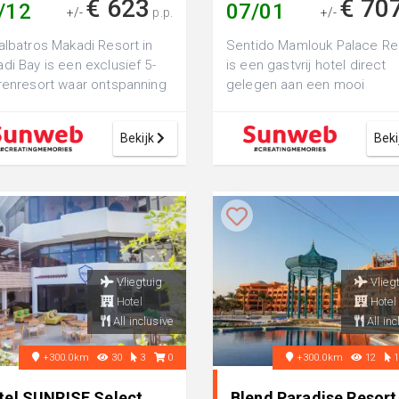
€ 623
€ 70
/12
07/01
+/-
p.p.
+/-
albatros Makadi Resort in
Sentido Mamlouk Palace Re
di Bay is een exclusief 5-
is een gastvrij hotel direct
renresort waar ontspanning
gelegen aan een mooi
uxe samenkomen. Direct
zandstrand. Het resort is ru
e...
opgezet, omg...
Bekijk
Beki
Vliegtuig
Vlieg
Hotel
Hotel
All inclusive
All inc
+300.0km
30
3
0
+300.0km
12
tel SUNRISE Select
Blend Paradise Resort