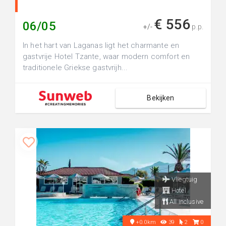
€ 556
06/05
+/-
p.p.
In het hart van Laganas ligt het charmante en
gastvrije Hotel Tzante, waar modern comfort en
traditionele Griekse gastvrijh...
Bekijken
Vliegtuig
Hotel
All inclusive
+0.0km
39
2
0