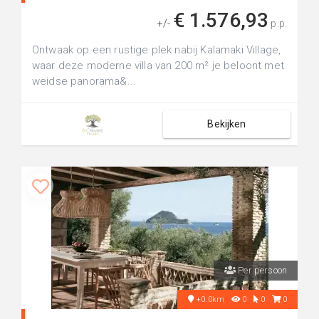
€ 1.576,93
+/-
p.p.
Ontwaak op een rustige plek nabij Kalamaki Village,
waar deze moderne villa van 200 m² je beloont met
weidse panorama&...
Bekijken
Per persoon
+0.0km
0
0
0