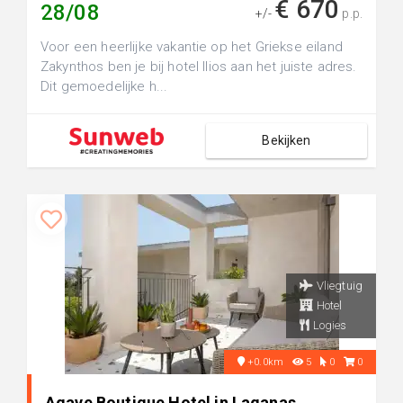
€ 670
28/08
+/-
p.p.
Voor een heerlijke vakantie op het Griekse eiland
Zakynthos ben je bij hotel Ilios aan het juiste adres.
Dit gemoedelijke h...
Bekijken
Vliegtuig
Hotel
Logies
+0.0km
5
0
0
Agave Boutique Hotel in Laganas,