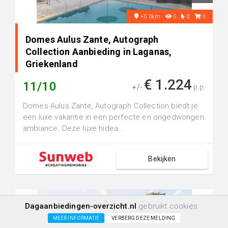
+0.0km
5
0
0
Domes Aulus Zante, Autograph
Collection Aanbieding in Laganas,
Griekenland
€ 1.224
11/10
+/-
p.p.
Domes Aulus Zante, Autograph Collection biedt je
een luxe vakantie in een perfecte en ongedwongen
ambiance. Deze luxe hidea...
Bekijken
Dagaanbiedingen-overzicht.nl
gebruikt cookies:
MEER INFORMATIE
VERBERG DEZE MELDING