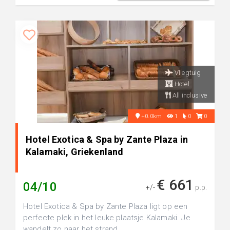
Vliegtuig
Hotel
All inclusive
+0.0km
1
0
0
Hotel Exotica & Spa by Zante Plaza in
Kalamaki, Griekenland
€ 661
04/10
+/-
p.p.
Hotel Exotica & Spa by Zante Plaza ligt op een
perfecte plek in het leuke plaatsje Kalamaki. Je
wandelt zo naar het strand ...