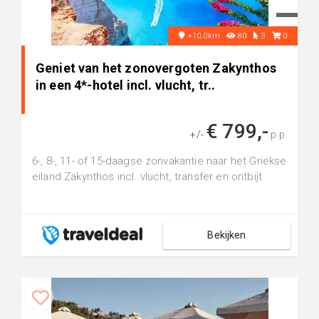
+10.0km
80
3
0
Geniet van het zonovergoten Zakynthos
in een 4*-hotel incl. vlucht, tr..
€ 799,-
+/-
p.p.
6-, 8-, 11- of 15-daagse zonvakantie naar het Griekse
eiland Zakynthos incl. vlucht, transfer en ontbijt
Bekijken