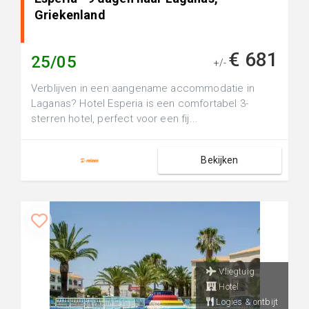
Griekenland
€ 681
25/05
+/-
Verblijven in een aangename accommodatie in
Laganas? Hotel Esperia is een comfortabel 3-
sterren hotel, perfect voor een fij...
Bekijken
Vliegtuig
Hotel
Logies & ontbijt