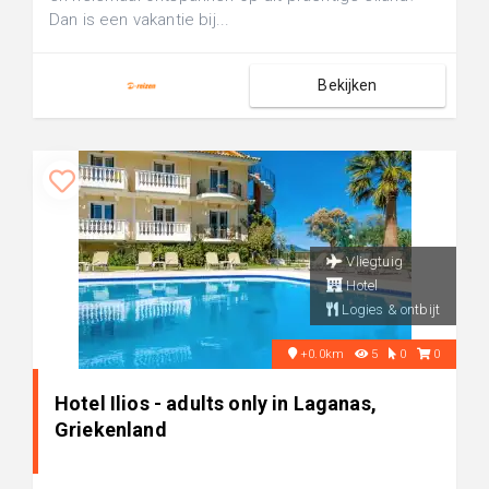
Dan is een vakantie bij...
Bekijken
Vliegtuig
Hotel
Logies & ontbijt
+0.0km
5
0
0
Hotel Ilios - adults only in Laganas,
Griekenland