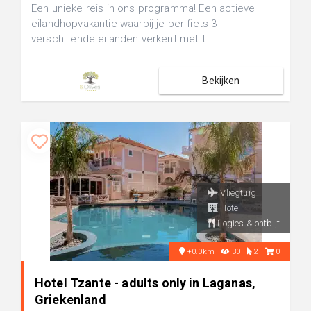
Een unieke reis in ons programma! Een actieve
eilandhopvakantie waarbij je per fiets 3
verschillende eilanden verkent met t...
Bekijken
Vliegtuig
Hotel
Logies & ontbijt
+0.0km
30
2
0
Hotel Tzante - adults only in Laganas,
Griekenland