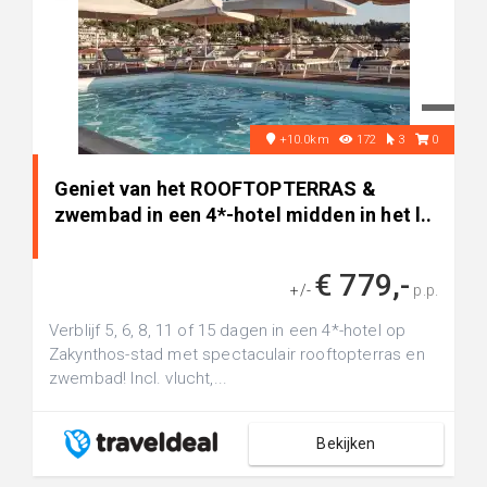
+10.0km
172
3
0
Geniet van het ROOFTOPTERRAS &
zwembad in een 4*-hotel midden in het l..
€ 779,-
+/-
p.p.
Verblijf 5, 6, 8, 11 of 15 dagen in een 4*-hotel op
Zakynthos-stad met spectaculair rooftopterras en
zwembad! Incl. vlucht,...
Bekijken