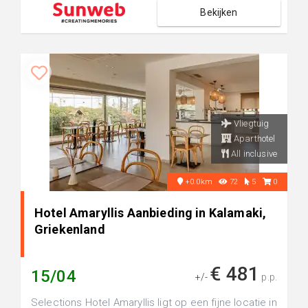
Bekijken
Vliegtuig
Aparthotel
All inclusive
+0.0km
72
5
0
Hotel Amaryllis Aanbieding in Kalamaki,
Griekenland
€ 481
15/04
+/-
p.p.
Selections Hotel Amaryllis ligt op een fijne locatie in