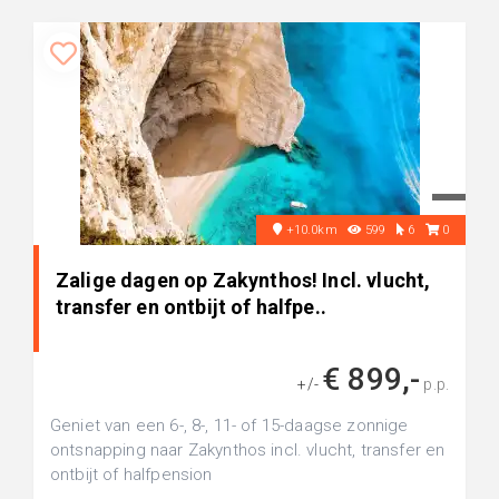
+10.0km
599
6
0
Zalige dagen op Zakynthos! Incl. vlucht,
transfer en ontbijt of halfpe..
€ 899,-
+/-
p.p.
Geniet van een 6-, 8-, 11- of 15-daagse zonnige
ontsnapping naar Zakynthos incl. vlucht, transfer en
ontbijt of halfpension