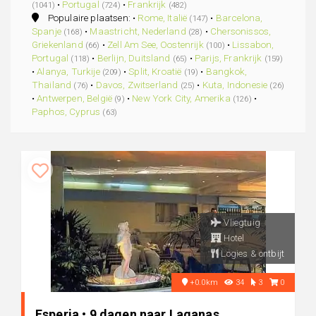
•
Portugal
•
Frankrijk
(1041)
(724)
(482)
Populaire plaatsen: •
Rome, Italië
•
Barcelona,
(147)
Spanje
•
Maastricht, Nederland
•
Chersonissos,
(168)
(28)
Griekenland
•
Zell Am See, Oostenrijk
•
Lissabon,
(66)
(100)
Portugal
•
Berlijn, Duitsland
•
Parijs, Frankrijk
(118)
(65)
(159)
•
Alanya, Turkije
•
Split, Kroatië
•
Bangkok,
(209)
(19)
Thailand
•
Davos, Zwitserland
•
Kuta, Indonesie
(76)
(25)
(26)
•
Antwerpen, België
•
New York City, Amerika
•
(9)
(126)
Paphos, Cyprus
(63)
Vliegtuig
Hotel
Logies & ontbijt
+0.0km
34
3
0
Esperia • 9 dagen naar Laganas,