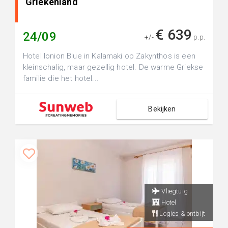
Griekenland
€ 639
24/09
+/-
p.p.
Hotel Ionion Blue in Kalamaki op Zakynthos is een
kleinschalig, maar gezellig hotel. De warme Griekse
familie die het hotel...
Bekijken
Vliegtuig
Hotel
Logies & ontbijt