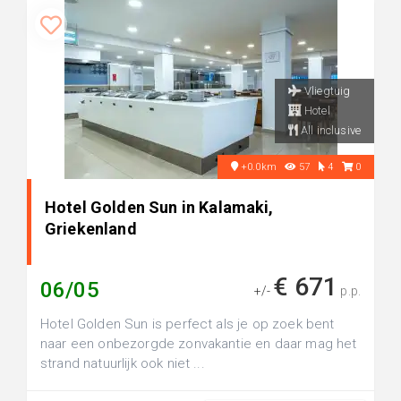
Vliegtuig
Hotel
All inclusive
+0.0km
57
4
0
Hotel Golden Sun in Kalamaki,
Griekenland
€ 671
06/05
+/-
p.p.
Hotel Golden Sun is perfect als je op zoek bent
naar een onbezorgde zonvakantie en daar mag het
strand natuurlijk ook niet ...