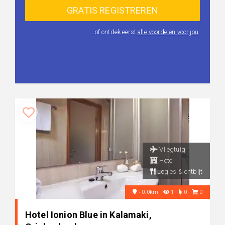
...of ontdek eerst
alle voordelen voor jou
.
Vliegtuig
Hotel
Logies & ontbijt
+0.0km
1
0
0
Hotel Ionion Blue in Kalamaki,