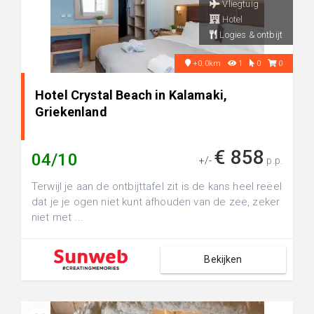
Vliegtuig
Hotel
Logies & ontbijt
+0.0km
1
0
0
Hotel Crystal Beach in Kalamaki,
Griekenland
€ 858
04/10
+/-
p.p.
Terwijl je aan de ontbijttafel zit is de kans heel reëel
dat je je ogen niet kunt afhouden van de zee, zeker
niet met ...
Bekijken