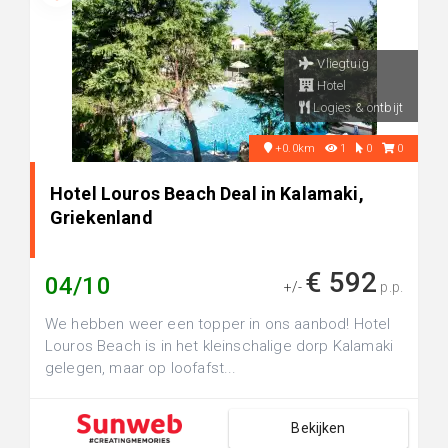
Vliegtuig
Hotel
Logies & ontbijt
+0.0km
1
0
0
Hotel Louros Beach Deal in Kalamaki,
Griekenland
€ 592
04/10
+/-
p.p.
We hebben weer een topper in ons aanbod! Hotel
Louros Beach is in het kleinschalige dorp Kalamaki
gelegen, maar op loofafst...
Bekijken