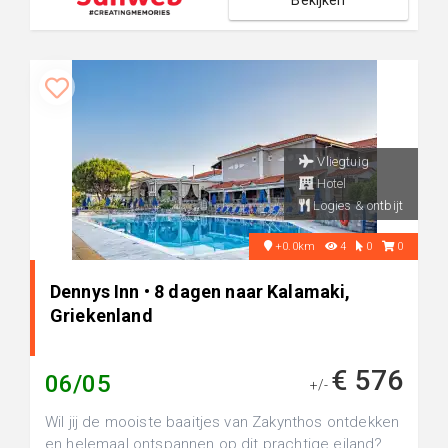
Bekijken
Vliegtuig
Hotel
Logies & ontbijt
+0.0km
4
0
0
Dennys Inn • 8 dagen naar Kalamaki,
Griekenland
€ 576
06/05
+/-
Wil jij de mooiste baaitjes van Zakynthos ontdekken
en helemaal ontspannen op dit prachtige eiland?