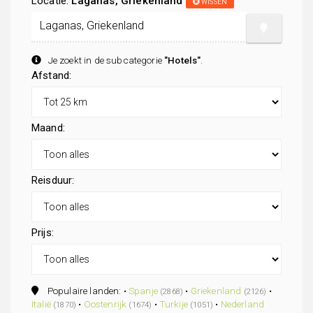
Locatie:
Laganas, Griekenland
WISSEN
Je zoekt in de subcategorie
"Hotels"
.
Afstand:
Maand:
Reisduur:
Prijs:
Populaire landen: •
Spanje
•
Griekenland
•
(2868)
(2126)
Italië
•
Oostenrijk
•
Turkije
•
Nederland
(1870)
(1674)
(1051)