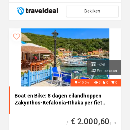
Bekijken
Hotel
Per persoon
+10.0km
3
0
0
Boat en Bike: 8 dagen eilandhoppen
Zakynthos-Kefalonia-Ithaka per fiet..
€ 2.000,60
+/-
p.p.