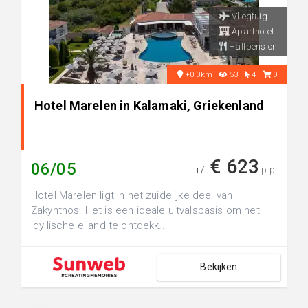
Vliegtuig
Aparthotel
Halfpension
+0.0km
53
4
0
Hotel Marelen in Kalamaki, Griekenland
€ 623
06/05
+/-
p.p.
Hotel Marelen ligt in het zuidelijke deel van
Zakynthos. Het is een ideale uitvalsbasis om het
idyllische eiland te ontdekk...
Bekijken