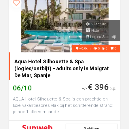
Vliegtuig
Hotel
Logies & ontbijt
+0.0km
5
0
0
Aqua Hotel Silhouette & Spa
(logies/ontbijt) - adults only in Malgrat
De Mar, Spanje
€ 396
06/10
+/-
p.p.
AQUA Hotel Silhouette & Spa is een prachtig en
luxe vakantieadres vlak bij het schitterende strand:
je hoeft alleen maar de...