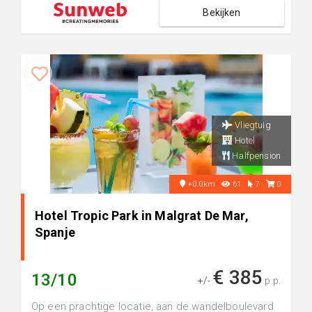
Bekijken
Vliegtuig
Hotel
Halfpension
+0.0km
61
7
0
Hotel Tropic Park in Malgrat De Mar,
Spanje
€ 385
13/10
+/-
p.p.
Op een prachtige locatie, aan de wandelboulevard