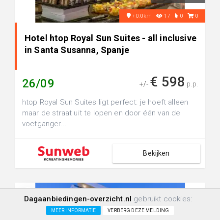
+0.0km
17
0
0
Hotel htop Royal Sun Suites - all inclusive
in Santa Susanna, Spanje
€ 598
26/09
+/-
p.p.
htop Royal Sun Suites ligt perfect: je hoeft alleen
maar de straat uit te lopen en door één van de
voetganger...
Bekijken
Dagaanbiedingen-overzicht.nl
gebruikt cookies:
MEER INFORMATIE
VERBERG DEZE MELDING