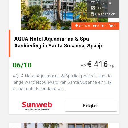
Vliegtuig
Hotel
Halfpension
+0.0km
5
0
0
AQUA Hotel Aquamarina & Spa
Aanbieding in Santa Susanna, Spanje
€ 416
06/10
+/-
p.p.
AQUA Hotel Aquamarina & Spa ligt perfect: aan de
lange wandelboulevard van Santa Susanna en vlak
bij het schitterende stran...
Bekijken