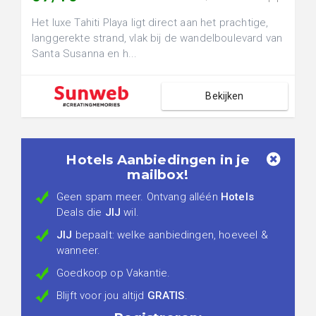
Het luxe Tahiti Playa ligt direct aan het prachtige,
langgerekte strand, vlak bij de wandelboulevard van
Santa Susanna en h...
Bekijken
Hotels Aanbiedingen in je
mailbox!
Geen spam meer. Ontvang alléén
Hotels
Deals die
JIJ
wil.
JIJ
bepaalt: welke aanbiedingen, hoeveel &
wanneer.
Goedkoop op Vakantie.
Blijft voor jou altijd
GRATIS
.