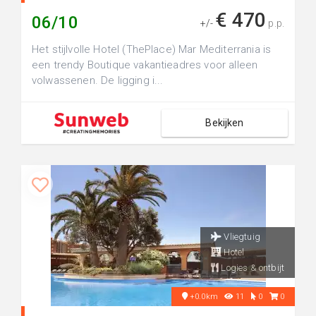
€ 470
06/10
+/-
p.p.
Het stijlvolle Hotel (ThePlace) Mar Mediterrania is
een trendy Boutique vakantieadres voor alleen
volwassenen. De ligging i...
Bekijken
Vliegtuig
Hotel
Logies & ontbijt
+0.0km
11
0
0