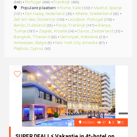
•
Portugal
•
Frankrijk
(868)
(669)
(465)
Populaire plaatsen: •
Rome, Italië
•
Madrid, Spanje
(120)
•
Den Haag, Nederland
•
Athene, Griekenland
•
(131)
(30)
(62)
Zell Am See, Oostenrijk
•
Lissabon, Portugal
•
(103)
(105)
Berlijn, Duitsland
•
Parijs, Frankrijk
•
Alanya,
(55)
(147)
Turkije
•
Zagreb, Kroatië
•
Davos, Zwitserland
•
(187)
(14)
(25)
Bangkok, Thailand
•
Seminyak, Indonesie
•
(62)
(23)
Antwerpen, België
•
New York City, Amerika
•
(9)
(87)
Paphos, Cyprus
(65)
+0.0km
37
3
0
SUPER DEAL! ⚡ Vakantie in 4*-hotel op