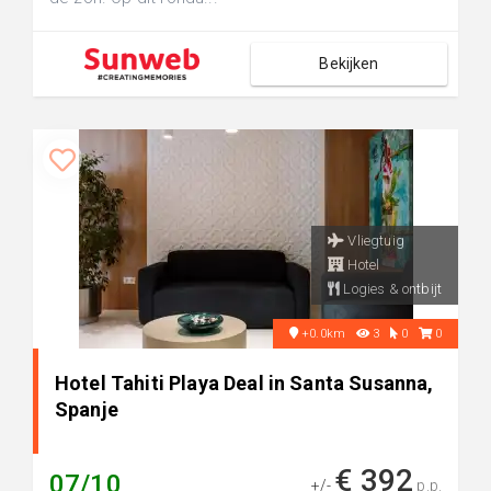
Bekijken
Vliegtuig
Hotel
Logies & ontbijt
+0.0km
3
0
0
Hotel Tahiti Playa Deal in Santa Susanna,
Spanje
€ 392
07/10
+/-
p.p.