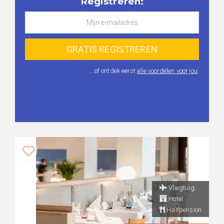
Registreren:
...of ontdek eerst
alle voordelen voor jou
.
Vliegtuig
Hotel
Halfpension