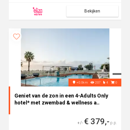
Bekijken
+0.0km
207
4
0
Geniet van de zon in een 4-Adults Only
hotel* met zwembad & wellness a..
€ 379,-
+/-
p.p.