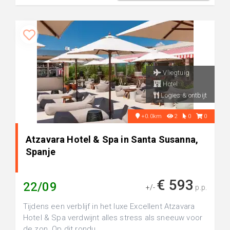
Vliegtuig
Hotel
Logies & ontbijt
+0.0km
2
0
0
Atzavara Hotel & Spa in Santa Susanna,
Spanje
€ 593
22/09
+/-
p.p.
Tijdens een verblijf in het luxe Excellent Atzavara
Hotel & Spa verdwijnt alles stress als sneeuw voor
de zon. Op dit rondu...