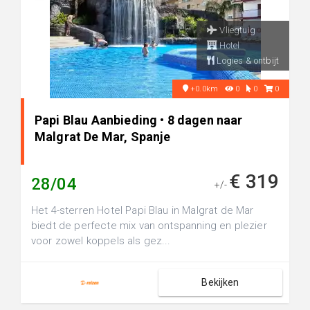
Vliegtuig
Hotel
Logies & ontbijt
+0.0km
0
0
0
Papi Blau Aanbieding • 8 dagen naar
Malgrat De Mar, Spanje
€ 319
28/04
+/-
Het 4-sterren Hotel Papi Blau in Malgrat de Mar
biedt de perfecte mix van ontspanning en plezier
voor zowel koppels als gez...
Bekijken