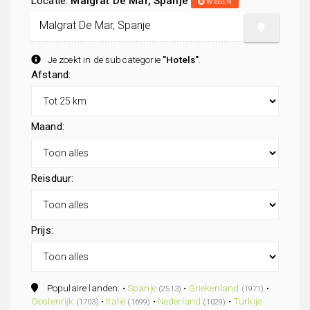
Locatie:
Malgrat De Mar, Spanje
WISSEN
Je zoekt in de subcategorie
"Hotels"
.
Afstand:
Maand:
Reisduur:
Prijs:
Populaire landen: •
Spanje
•
Griekenland
•
(2513)
(1971)
Oostenrijk
•
Italië
•
Nederland
•
Turkije
(1703)
(1699)
(1029)