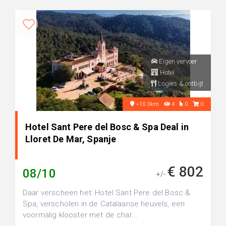
Eigen vervoer
Hotel
Logies & ontbijt
+10.0km
4
0
0
Hotel Sant Pere del Bosc & Spa Deal in
Lloret De Mar, Spanje
€ 802
08/10
+/-
Daar verscheen het: Hotel Sant Pere del Bosc &
Spa, verscholen in de Catalaanse heuvels, een
voormalig klooster met de char...