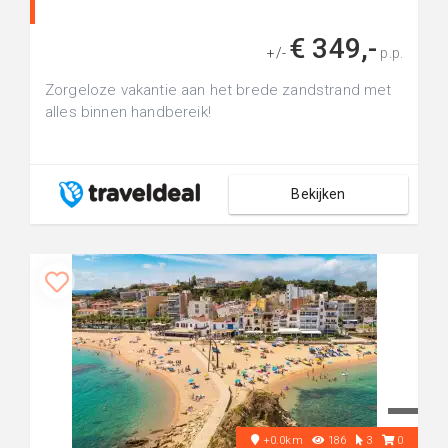
€ 349,-
+/-
p.p.
Zorgeloze vakantie aan het brede zandstrand met
alles binnen handbereik!
Bekijken
+0.0km
186
3
0