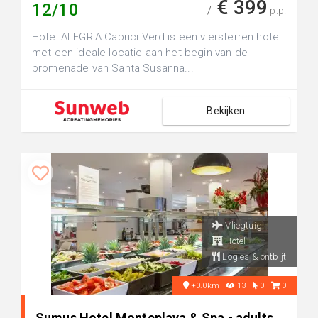
€ 399
12/10
+/-
p.p.
Hotel ALEGRIA Caprici Verd is een viersterren hotel
met een ideale locatie aan het begin van de
promenade van Santa Susanna...
Bekijken
Vliegtuig
Hotel
Logies & ontbijt
+0.0km
13
0
0
Sumus Hotel Monteplaya & Spa - adults