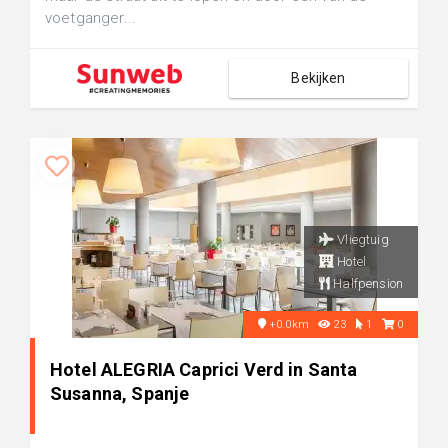
voetganger...
Bekijken
Vliegtuig
Hotel
Halfpension
+0.0km
23
1
0
Hotel ALEGRIA Caprici Verd in Santa
Susanna, Spanje