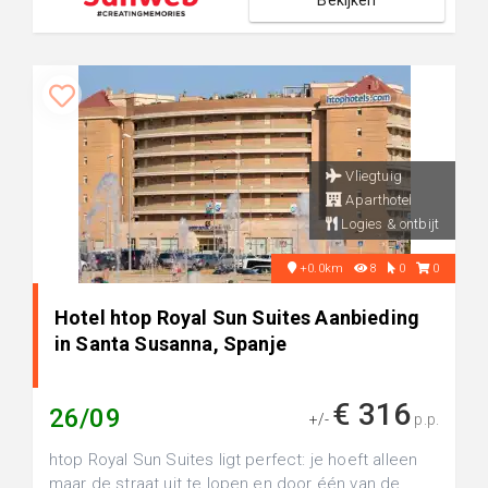
Bekijken
Vliegtuig
Aparthotel
Logies & ontbijt
+0.0km
8
0
0
Hotel htop Royal Sun Suites Aanbieding
in Santa Susanna, Spanje
€ 316
26/09
+/-
p.p.
htop Royal Sun Suites ligt perfect: je hoeft alleen
maar de straat uit te lopen en door één van de