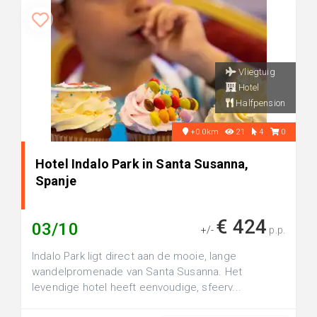
Vliegtuig
Hotel
Halfpension
+0.0km
21
4
0
Hotel Indalo Park in Santa Susanna,
Spanje
€ 424
03/10
+/-
p.p.
Indalo Park ligt direct aan de mooie, lange
wandelpromenade van Santa Susanna. Het
levendige hotel heeft eenvoudige, sfeerv...