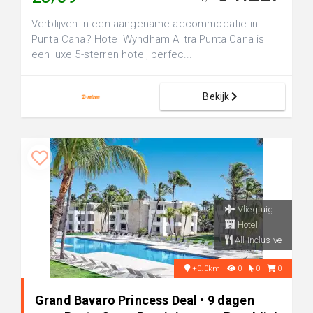
Verblijven in een aangename accommodatie in
Punta Cana? Hotel Wyndham Alltra Punta Cana is
een luxe 5-sterren hotel, perfec...
Bekijk
Vliegtuig
Hotel
All inclusive
+0.0km
0
0
0
Grand Bavaro Princess Deal • 9 dagen