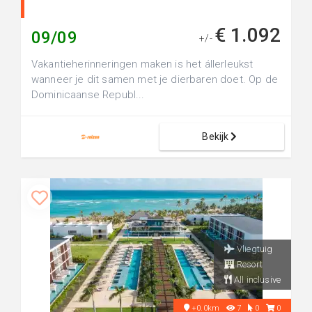
€ 1.092
09/09
+/-
Vakantieherinneringen maken is het állerleukst
wanneer je dit samen met je dierbaren doet. Op de
Dominicaanse Republ...
Bekijk
Vliegtuig
Resort
All inclusive
+0.0km
7
0
0