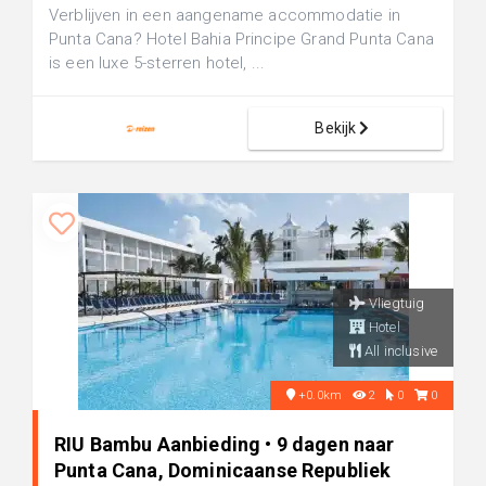
Verblijven in een aangename accommodatie in
Punta Cana? Hotel Bahia Principe Grand Punta Cana
is een luxe 5-sterren hotel, ...
Bekijk
Vliegtuig
Hotel
All inclusive
+0.0km
2
0
0
RIU Bambu Aanbieding • 9 dagen naar
Punta Cana, Dominicaanse Republiek