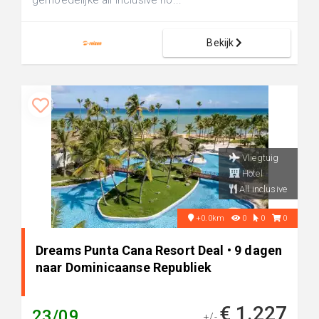
gemoedelijke all inclusive ho...
Bekijk
Vliegtuig
Hotel
All inclusive
+0.0km
0
0
0
Dreams Punta Cana Resort Deal • 9 dagen
naar Dominicaanse Republiek
€ 1.227
23/09
+/-