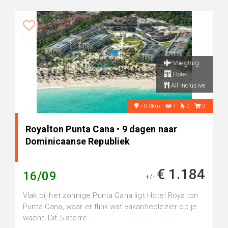
Vliegtuig
Hotel
All inclusive
+0.0km
1
0
0
Royalton Punta Cana • 9 dagen naar
Dominicaanse Republiek
€ 1.184
16/09
+/-
Vlak bij het zonnige Punta Cana ligt Hotel Royalton
Punta Cana, waar er flink wat vakantieplezier op je
wacht! Dit 5-sterre...