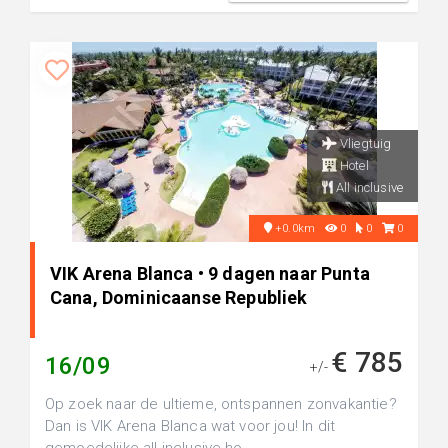
Vliegtuig
Hotel
All inclusive
+0.0km
0
0
0
VIK Arena Blanca • 9 dagen naar Punta
Cana, Dominicaanse Republiek
€ 785
16/09
+/-
Op zoek naar de ultieme, ontspannen zonvakantie?
Dan is VIK Arena Blanca wat voor jou! In dit