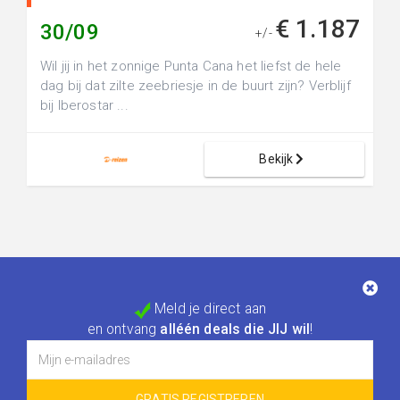
€ 1.187
30/09
+/-
Wil jij in het zonnige Punta Cana het liefst de hele
dag bij dat zilte zeebriesje in de buurt zijn? Verblijf
bij Iberostar ...
Bekijk
Meld je direct aan
en ontvang
alléén deals die JIJ wil
!