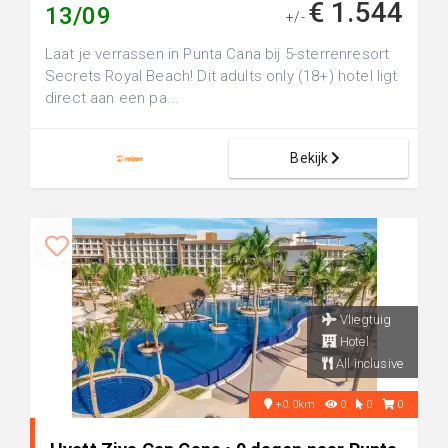
€ 1.544
13/09
+/-
Laat je verrassen in Punta Cana bij 5-sterrenresort
Secrets Royal Beach! Dit adults only (18+) hotel ligt
direct aan een pa...
Bekijk
Vliegtuig
Hotel
All inclusive
+0.0km
0
0
0