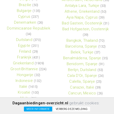
Brazilie
(50)
Antalya Lara, Turkije
(33)
Bulgarije
(135)
Athene, Griekenland
(50)
Cyprus
(237)
Ayia Napa, Cyprus
(39)
Denemarken
(26)
Bad Gastein, Oostenrijk
(31)
Dominicaanse Republiek
Bad Hofgastein, Oostenrijk
(34)
(39)
Duitsland
(370)
Bangkok, Thailand
(70)
Egypte
(251)
Barcelona, Spanje
(132)
Finland
(29)
Belek, Turkije
(37)
Frankrijk
(431)
Benalmádena, Spanje
(35)
Griekenland
(1909)
Benidorm, Spanje
(91)
Groot-Brittannie
(224)
Berlijn, Duitsland
(53)
Hongarije
(32)
Cala D'Or, Spanje
(24)
Indonesië
(132)
Calella, Spanje
(25)
Italië
(1615)
Canazei, Italië
(39)
Kroatië
(100)
Cancun, Mexico
(26)
Malta
(56)
Chersonissos, Griekenland
Dagaanbiedingen-overzicht.nl
gebruikt cookies:
Marokko
(114)
(56)
MEER INFORMATIE
VERBERG DEZE MELDING
Mauritius
(26)
Corralejo, Spanje
(26)