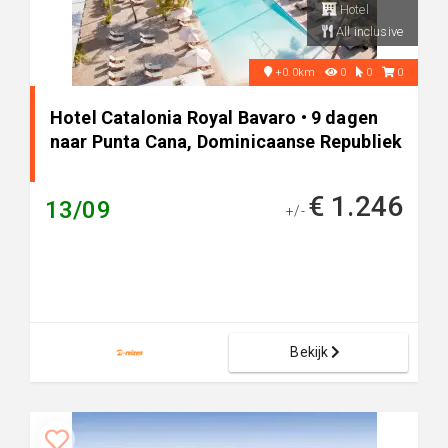
Hotel
All inclusive
+0.0km
0
0
0
Hotel Catalonia Royal Bavaro • 9 dagen
naar Punta Cana, Dominicaanse Republiek
€ 1.246
13/09
+/-
Bekijk