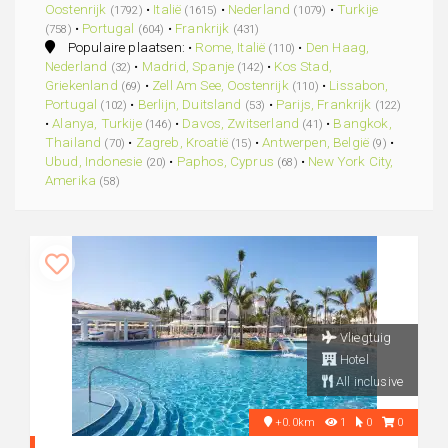
Oostenrijk
•
Italië
•
Nederland
•
Turkije
(1792)
(1615)
(1079)
•
Portugal
•
Frankrijk
(758)
(604)
(431)
Populaire plaatsen: •
Rome, Italië
•
Den Haag,
(110)
Nederland
•
Madrid, Spanje
•
Kos Stad,
(32)
(142)
Griekenland
•
Zell Am See, Oostenrijk
•
Lissabon,
(69)
(110)
Portugal
•
Berlijn, Duitsland
•
Parijs, Frankrijk
(102)
(53)
(122)
•
Alanya, Turkije
•
Davos, Zwitserland
•
Bangkok,
(146)
(41)
Thailand
•
Zagreb, Kroatië
•
Antwerpen, België
•
(70)
(15)
(9)
Ubud, Indonesie
•
Paphos, Cyprus
•
New York City,
(20)
(68)
Amerika
(58)
Vliegtuig
Hotel
All inclusive
+0.0km
1
0
0