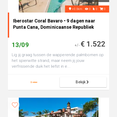
+0.0km
0
0
0
Iberostar Coral Bavaro • 9 dagen naar
Punta Cana, Dominicaanse Republiek
€ 1.522
13/09
+/-
Lig jij graag tussen de wapperende palmbomen op
het spierwitte strand, maar neem jij jouw
verfrissende duik het liefst in e...
Bekijk