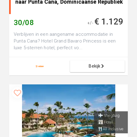
naar Punta Cana, Dominicaanse Republiek
€ 1.129
30/08
+/-
Verblijven in een aangename accommodatie in
Punta Cana? Hotel Grand Bavaro Princess is een
luxe 5-sterren hotel, perfect vo...
Bekijk
Vliegtuig
Hotel
All inclusive