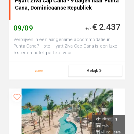
Hyatt Ziva Cap Cana • 9 dagen naar Punta
Cana, Dominicaanse Republiek
€ 2.437
09/09
+/-
Verblijven in een aangename accommodatie in
Punta Cana? Hotel Hyatt Ziva Cap Cana is een luxe
5-sterren hotel, perfect voor...
Bekijk
Vliegtuig
Hotel
All inclusive