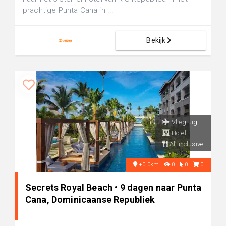
prachtige Punta Cana in ...
Bekijk
Vliegtuig
Hotel
All inclusive
+0.0km
0
0
0
Secrets Royal Beach • 9 dagen naar Punta
Cana, Dominicaanse Republiek