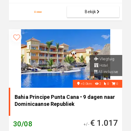
Bekijk
Vliegtuig
Hotel
All inclusive
+0.0km
2
0
0
Bahia Principe Punta Cana • 9 dagen naar
Dominicaanse Republiek
€ 1.017
30/08
+/-