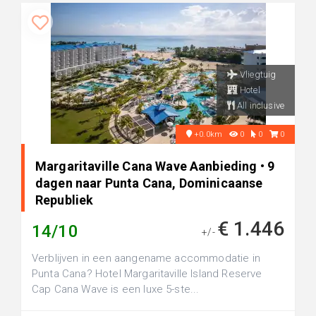
Vliegtuig
Hotel
All inclusive
+0.0km
0
0
0
Margaritaville Cana Wave Aanbieding • 9
dagen naar Punta Cana, Dominicaanse
Republiek
€ 1.446
14/10
+/-
Verblijven in een aangename accommodatie in
Punta Cana? Hotel Margaritaville Island Reserve
Cap Cana Wave is een luxe 5-ste...