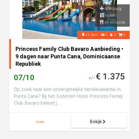
Vliegtuig
Hotel
All inclusive
+0.0km
0
0
0
Princess Family Club Bavaro Aanbieding •
9 dagen naar Punta Cana, Dominicaanse
Republiek
€ 1.375
07/10
+/-
Op zoek naar een onvergetelijke familievakantie in
Punta Cana? Bij het 5-sterren Hotel Princess Family
Club Bavaro beleef j...
Bekijk