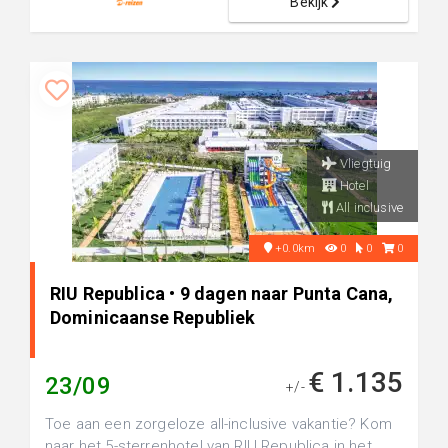
Bekijk
Vliegtuig
Hotel
All inclusive
+0.0km
0
0
0
RIU Republica • 9 dagen naar Punta Cana,
Dominicaanse Republiek
€ 1.135
23/09
+/-
Toe aan een zorgeloze all-inclusive vakantie? Kom
naar het 5-sterrenhotel van RIU Republica in het