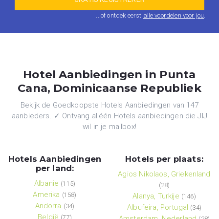
...of ontdek eerst
alle voordelen voor jou
.
Hotel Aanbiedingen in Punta
Cana, Dominicaanse Republiek
Bekijk de Goedkoopste Hotels Aanbiedingen van 147
aanbieders. ✓ Ontvang alléén Hotels aanbiedingen die JIJ
wil in je mailbox!
Hotels Aanbiedingen
Hotels per plaats:
per land:
Agios Nikolaos, Griekenland
Albanie
(115)
(28)
Amerika
(158)
Alanya, Turkije
(146)
Andorra
(34)
Albufeira, Portugal
(34)
België
(77)
Amsterdam, Nederland
(28)