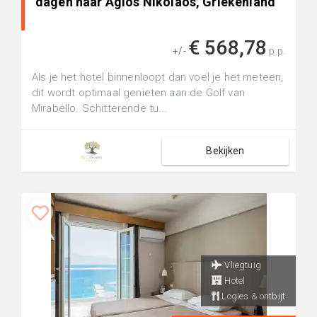
dagen naar Agios Nikolaos, Griekenland
€ 568,78
+/-
p.p.
Als je het hotel binnenloopt dan voel je het meteen,
dit wordt optimaal genieten aan de Golf van
Mirabello. Schitterende tu...
Bekijken
Vliegtuig
Hotel
Logies & ontbijt