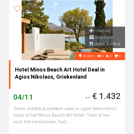
Vliegtuig
Aparthotel
Logies & ontbijt
+0.0km
6
0
0
Hotel Minos Beach Art Hotel Deal in
Agios Nikolaos, Griekenland
€ 1.432
04/11
+/-
Soms ontdek je plekken waar je ogen tekort komt,
zoals in het Minos Beach Art Hotel. Toen ik hier
voor het eerst kwam, had ...