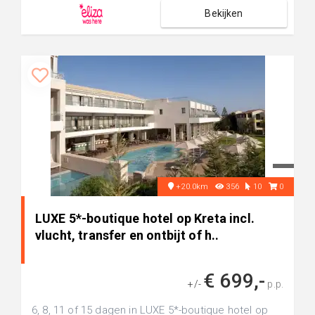
Bekijken
+20.0km
356
10
0
LUXE 5*-boutique hotel op Kreta incl.
vlucht, transfer en ontbijt of h..
€ 699,-
+/-
p.p.
6, 8, 11 of 15 dagen in LUXE 5*-boutique hotel op