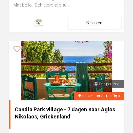
Mirabello. Schitterende tu...
Bekijken
Per persoon
+0.0km
2
0
0
Candia Park village • 7 dagen naar Agios
Nikolaos, Griekenland