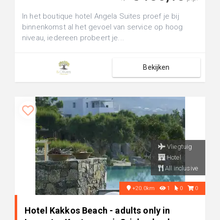
In het boutique hotel Angela Suites proef je bij
binnenkomst al het gevoel van service op hoog
niveau, iedereen probeert je...
Bekijken
Vliegtuig
Hotel
All inclusive
+20.0km
1
0
0
Hotel Kakkos Beach - adults only in