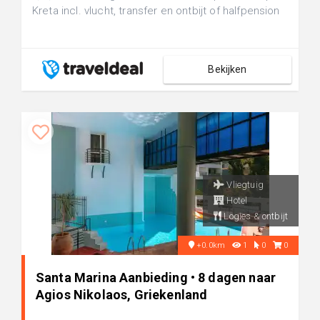
Kreta incl. vlucht, transfer en ontbijt of halfpension
Bekijken
Vliegtuig
Hotel
Logies & ontbijt
+0.0km
1
0
0
Santa Marina Aanbieding • 8 dagen naar
Agios Nikolaos, Griekenland