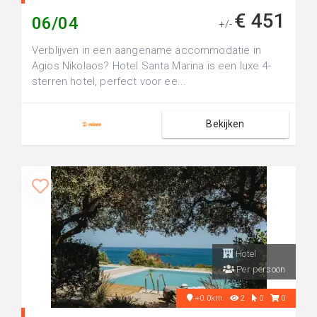
€ 451
06/04
+/-
Verblijven in een aangename accommodatie in
Agios Nikolaos? Hotel Santa Marina is een luxe 4-
sterren hotel, perfect voor ee...
Bekijken
Hotel
Per persoon
+0.0km
2
0
0