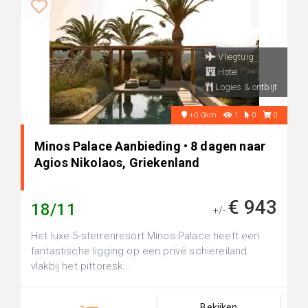
Vliegtuig
Hotel
Logies & ontbijt
+0.0km
1
0
0
Minos Palace Aanbieding • 8 dagen naar
Agios Nikolaos, Griekenland
€ 943
18/11
+/-
Het luxe 5-sterrenresort Minos Palace heeft een
fantastische ligging op een privé schiereiland
vlakbij het pittoresk...
Bekijken