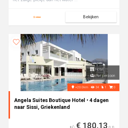
Bekijken
Hotel
Per persoon
+20.0km
34
1
0
Angela Suites Boutique Hotel • 4 dagen
naar Sissi, Griekenland
€ 180,13
+/-
p.p.