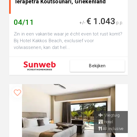
Ierapetra Koutsounari, Griekenland
€ 1.043
04/11
+/-
p.p.
Zin in een vakantie waar je écht even tot rust komt?
Bij Hotel Kakkos Beach, exclusief voor
volwassenen, kan dat hel...
Bekijken
Vliegtuig
Hotel
All inclusive