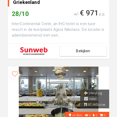
Griekenland
€ 971
28/10
+/-
p.p.
InterContinental Crete, an IHG hotel is een luxe
resort in de kustplaats Agios Nikolaos. De locatie is
adembenemend met een...
Bekijken
Vliegtuig
Hotel
All inclusive
+0.0km
3
0
0