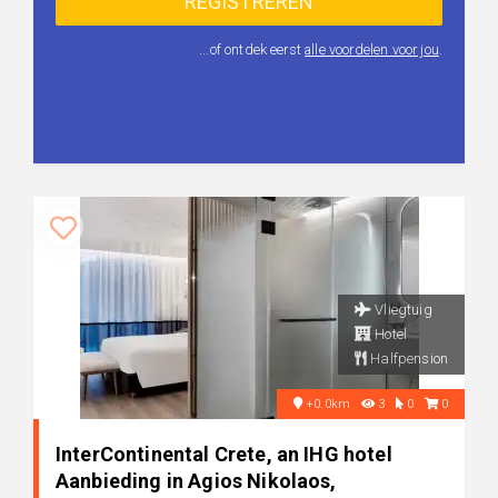
...of ontdek eerst
alle voordelen voor jou
.
Vliegtuig
Hotel
Halfpension
+0.0km
3
0
0
InterContinental Crete, an IHG hotel
Aanbieding in Agios Nikolaos,