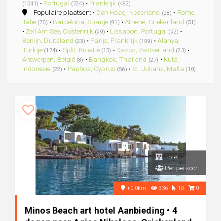
•
Portugal
•
Frankrijk
(1041)
(724)
(482)
Populaire plaatsen: •
Den Haag, Nederland
•
Rome,
(28)
Italië
•
Barcelona, Spanje
•
Athene, Griekenland
(70)
(91)
(51)
•
Zell Am See, Oostenrijk
•
Lissabon, Portugal
•
(99)
(92)
Berlijn, Duitsland
•
Parijs, Frankrijk
•
Alanya,
(23)
(109)
Turkije
•
Split, Kroatië
•
Davos, Zwitserland
•
(174)
(15)
(23)
Antwerpen, België
•
Bangkok, Thailand
•
Kuta,
(8)
(27)
Indonesie
•
Paphos, Cyprus
•
St. Julians, Malta
(22)
(56)
(10)
Hotel
Per persoon
+0.0km
336
10
0
Minos Beach art hotel Aanbieding • 4