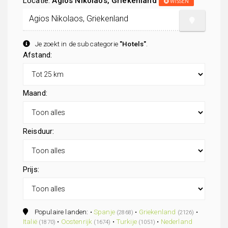
Locatie:
Agios Nikolaos, Griekenland
WISSEN
Je zoekt in de subcategorie
"Hotels"
.
Afstand:
Maand:
Reisduur:
Prijs:
Populaire landen: •
Spanje
•
Griekenland
•
(2868)
(2126)
Italië
•
Oostenrijk
•
Turkije
•
Nederland
(1870)
(1674)
(1051)