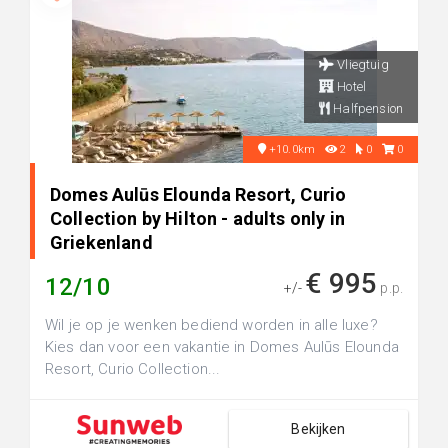
Vliegtuig
Hotel
Halfpension
+10.0km
2
0
0
Domes Aulūs Elounda Resort, Curio
Collection by Hilton - adults only in
Griekenland
€ 995
12/10
+/-
p.p.
Wil je op je wenken bediend worden in alle luxe?
Kies dan voor een vakantie in Domes Aulūs Elounda
Resort, Curio Collection...
Bekijken