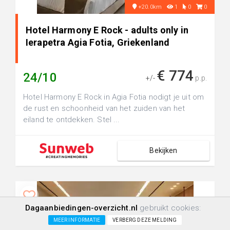
+20.0km
1
0
0
Hotel Harmony E Rock - adults only in
Ierapetra Agia Fotia, Griekenland
€ 774
24/10
+/-
p.p.
Hotel Harmony E Rock in Agia Fotia nodigt je uit om
de rust en schoonheid van het zuiden van het
eiland te ontdekken. Stel ...
Bekijken
Dagaanbiedingen-overzicht.nl
gebruikt cookies:
MEER INFORMATIE
VERBERG DEZE MELDING