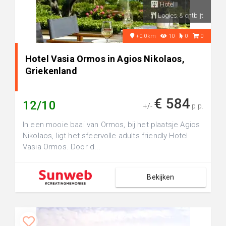
Hotel
Logies & ontbijt
+0.0km
10
0
0
Hotel Vasia Ormos in Agios Nikolaos,
Griekenland
€ 584
12/10
+/-
p.p.
In een mooie baai van Ormos, bij het plaatsje Agios
Nikolaos, ligt het sfeervolle adults friendly Hotel
Vasia Ormos. Door d...
Bekijken