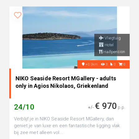
Vliegtuig
Hotel
Halfpension
+0.0km
3
0
0
NIKO Seaside Resort MGallery - adults
only in Agios Nikolaos, Griekenland
€ 970
24/10
+/-
p.p.
Verblijf je in NIKO Seaside Resort MGallery, dan
geniet je van luxe en een fantastische ligging vlak
bij zee met alleen vol...