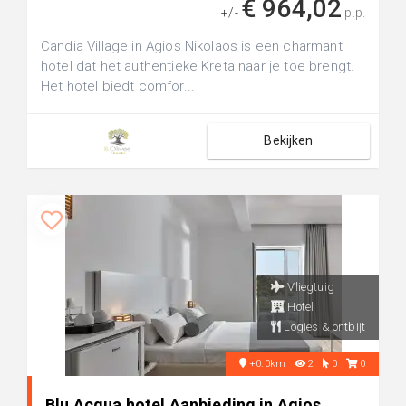
€ 964,02
+/-
p.p.
Candia Village in Agios Nikolaos is een charmant
hotel dat het authentieke Kreta naar je toe brengt.
Het hotel biedt comfor...
Bekijken
Vliegtuig
Hotel
Logies & ontbijt
+0.0km
2
0
0
Blu Acqua hotel Aanbieding in Agios