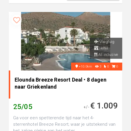
Vliegtuig
Hotel
All inclusive
+10.0km
3
0
0
Elounda Breeze Resort Deal • 8 dagen
naar Griekenland
€ 1.009
25/05
+/-
Ga voor een spetterende tijd naar het 4-
sterrenhotel Breeze Resort; waar je uitstekend van
het zalige plekje aan het water ...