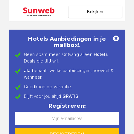
Bekijken
Hotels Aanbiedingen in je
mailbox!
Geen spam meer. Ontvang alléén
Hotels
Deals die
JIJ
wil.
JIJ
bepaalt: welke aanbiedingen, hoeveel &
wanneer.
Goedkoop op Vakantie.
Blijft voor jou altijd
GRATIS
.
Registreren: