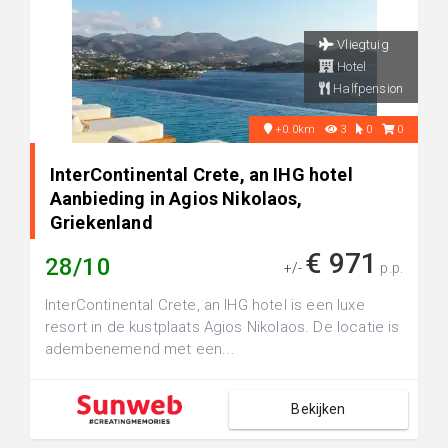
Vliegtuig
Hotel
Halfpension
+0.0km
3
0
0
InterContinental Crete, an IHG hotel
Aanbieding in Agios Nikolaos,
Griekenland
€ 971
28/10
+/-
p.p.
InterContinental Crete, an IHG hotel is een luxe
resort in de kustplaats Agios Nikolaos. De locatie is
adembenemend met een...
Bekijken