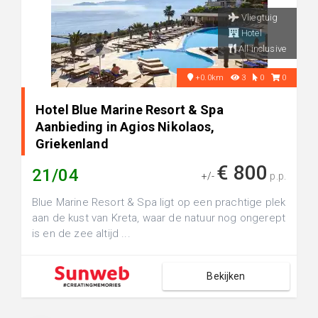
Vliegtuig
Hotel
All inclusive
+0.0km
3
0
0
Hotel Blue Marine Resort & Spa
Aanbieding in Agios Nikolaos,
Griekenland
€ 800
21/04
+/-
p.p.
Blue Marine Resort & Spa ligt op een prachtige plek
aan de kust van Kreta, waar de natuur nog ongerept
is en de zee altijd ...
Bekijken