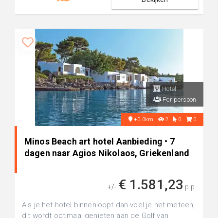
Hotel
Per persoon
+0.0km
2
0
0
Minos Beach art hotel Aanbieding • 7
dagen naar Agios Nikolaos, Griekenland
€ 1.581,23
+/-
p.p.
Als je het hotel binnenloopt dan voel je het meteen,
dit wordt optimaal genieten aan de Golf van