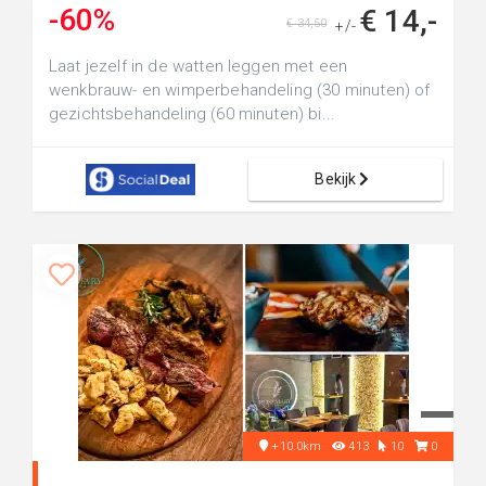
-60%
€ 14,-
€ 34,50
+/-
Laat jezelf in de watten leggen met een
wenkbrauw- en wimperbehandeling (30 minuten) of
gezichtsbehandeling (60 minuten) bi...
Bekijk
+10.0km
413
10
0