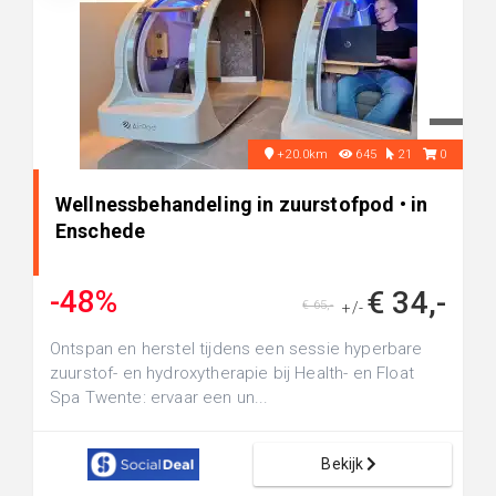
+20.0km
645
21
0
Wellnessbehandeling in zuurstofpod • in
Enschede
-48%
€ 34,-
€ 65,-
+/-
Ontspan en herstel tijdens een sessie hyperbare
zuurstof- en hydroxytherapie bij Health- en Float
Spa Twente: ervaar een un...
Bekijk