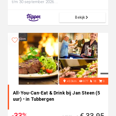
t/m 30 september 2026....
Bekijk
+0.0km
977
18
0
All-You-Can-Eat & Drink bij Jan Steen (5
uur) • in Tubbergen
-33%
€ 33,95