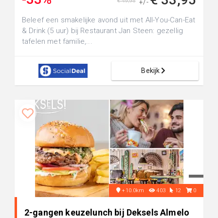
€ 49,95
+/-
Beleef een smakelijke avond uit met All-You-Can-Eat
& Drink (5 uur) bij Restaurant Jan Steen: gezellig
tafelen met familie,...
Bekijk
+10.0km
403
12
0
2-gangen keuzelunch bij Deksels Almelo