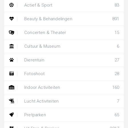
Actief & Sport
83
Beauty & Behandelingen
891
Concerten & Theater
15
Cultuur & Museum
6
Dierentuin
27
Fotoshoot
28
Indoor Activiteiten
160
Lucht Activiteiten
7
Pretparken
65