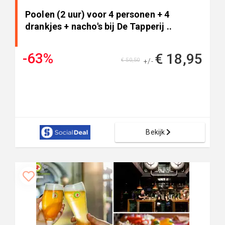
Poolen (2 uur) voor 4 personen + 4
drankjes + nacho's bij De Tapperij ..
-63%
€ 18,95
€ 50,50
+/-
Bekijk