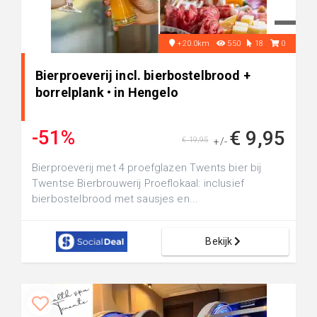
+20.0km
550
18
0
Bierproeverij incl. bierbostelbrood +
borrelplank • in Hengelo
-51%
€ 9,95
€ 19,95
+/-
Bierproeverij met 4 proefglazen Twents bier bij
Twentse Bierbrouwerij Proeflokaal: inclusief
bierbostelbrood met sausjes en...
Bekijk