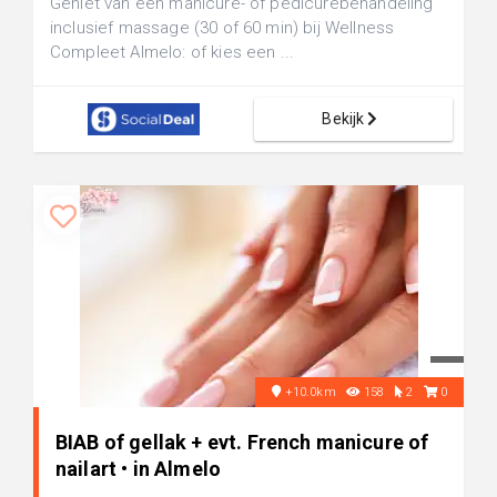
Geniet van een manicure- of pedicurebehandeling
inclusief massage (30 of 60 min) bij Wellness
Compleet Almelo: of kies een ...
Bekijk
+10.0km
158
2
0
BIAB of gellak + evt. French manicure of
nailart • in Almelo