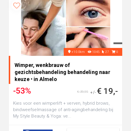
+10.0km
1045
27
0
Wimper, wenkbrauw of
gezichtsbehandeling behandeling naar
keuze • in Almelo
-53%
€ 19,-
€ 39,95
+/-
Kies voor een wimperlift + verven, hybrid brows,
bindweefselmassage of anti-agingbehandeling bij
My Style Beauty & Yoga: ve...