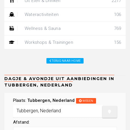
Uit Eten & Drinken
2217
Wateractiviteiten
106
Wellness & Sauna
769
Workshops & Trainingen
156
TERUG NAAR: HOME
Plaats:
Tubbergen, Nederland
WISSEN
Afstand: