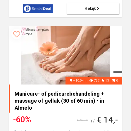
Bekijk
+10.0km
787
13
0
Manicure- of pedicurebehandeling +
massage of gellak (30 of 60 min) • in
Almelo
-60%
€ 14,-
€ 34,50
+/-