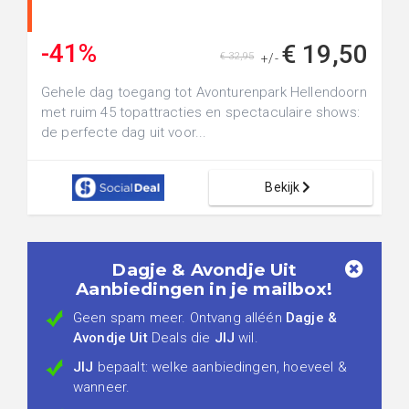
-41%
€ 19,50
€ 32,95
+/-
Gehele dag toegang tot Avonturenpark Hellendoorn
met ruim 45 topattracties en spectaculaire shows:
de perfecte dag uit voor...
Bekijk
Dagje & Avondje Uit
Aanbiedingen in je mailbox!
Geen spam meer. Ontvang alléén
Dagje &
Avondje Uit
Deals die
JIJ
wil.
JIJ
bepaalt: welke aanbiedingen, hoeveel &
wanneer.