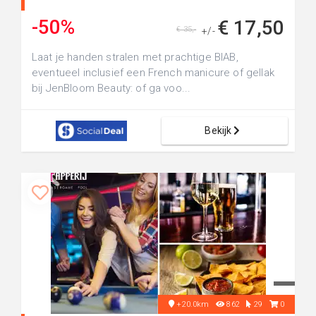
-50%
€ 17,50
€ 35,-
+/-
Laat je handen stralen met prachtige BIAB,
eventueel inclusief een French manicure of gellak
bij JenBloom Beauty: of ga voo...
Bekijk
+20.0km
862
29
0