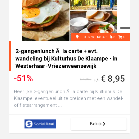
+10.0km
373
8
0
2-gangenlunch Ã la carte + evt.
wandeling bij Kulturhus De Klaampe • in
Westerhaar-Vriezenveensewijk
-51%
€ 8,95
€ 17,95
+/-
Heerlijke 2-gangenlunch Ã la carte bij Kulturhus De
Klaampe: eventueel uit te breiden met een wandel-
of fietsarrangement ...
Bekijk