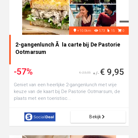
+10.0km
573
15
0
2-gangenlunch Ã la carte bij De Pastorie
Ootmarsum
-57%
€ 9,95
€ 23,05
+/-
Geniet van een heerlijke 2-gangenlunch met vrije
keuze van de kaart bij De Pastorie Ootmarsum, de
plaats met een toeristisc...
Bekijk