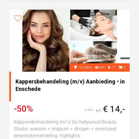
+20.0km
341
11
0
Kappersbehandeling (m/v) Aanbieding • in
Enschede
-50%
€ 14,-
€ 28,-
+/-
Kappersbehandeling (m/v) bij Hollywood Beauty
Studio: wassen + knippen + drogen + eventueel
keratinebehandeling, highlights...