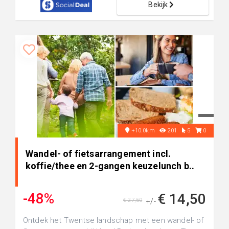
Bekijk
+10.0km
201
5
0
Wandel- of fietsarrangement incl.
koffie/thee en 2-gangen keuzelunch b..
-48%
€ 14,50
€ 27,50
+/-
Ontdek het Twentse landschap met een wandel- of