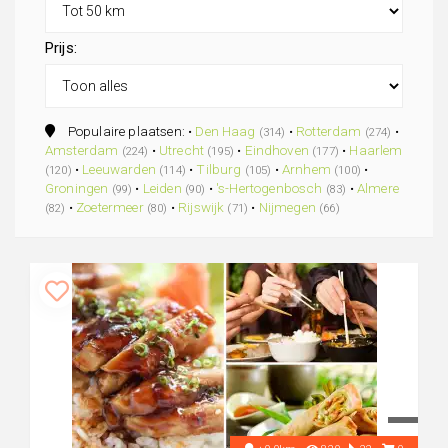
Prijs:
Populaire plaatsen: •
Den Haag
•
Rotterdam
•
(314)
(274)
Amsterdam
•
Utrecht
•
Eindhoven
•
Haarlem
(224)
(195)
(177)
•
Leeuwarden
•
Tilburg
•
Arnhem
•
(120)
(114)
(105)
(100)
Groningen
•
Leiden
•
's-Hertogenbosch
•
Almere
(99)
(90)
(83)
•
Zoetermeer
•
Rijswijk
•
Nijmegen
(82)
(80)
(71)
(66)