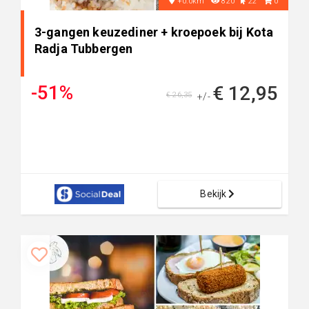
+0.0km
820
22
0
3-gangen keuzediner + kroepoek bij Kota
Radja Tubbergen
-51%
€ 12,95
€ 26,35
+/-
Bekijk