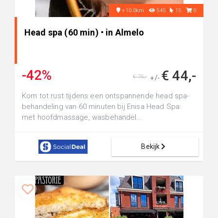
+10.0km
545
15
0
Head spa (60 min) • in Almelo
-42%
€ 44,-
€ 75,-
+/-
Kom tot rust tijdens een ontspannende head spa-
behandeling van 60 minuten bij Enisa Head Spa:
met hoofdmassage, wasbehandel...
Bekijk