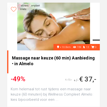
+10.0km
709
13
0
Massage naar keuze (60 min) Aanbieding
• in Almelo
-49%
€ 37,-
€ 72,-
+/-
Kom helemaal tot rust tijdens een massage naar
keuze (60 minuten) bij Wellness Compleet Almelo:
kies bijvoorbeeld voor een ...