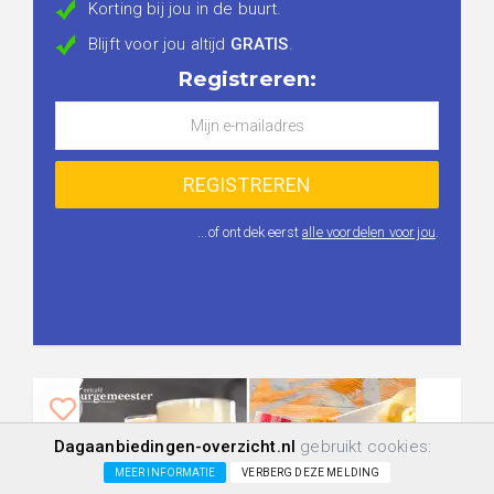
Korting bij jou in de buurt.
Blijft voor jou altijd
GRATIS
.
Registreren:
...of ontdek eerst
alle voordelen voor jou
.
Dagaanbiedingen-overzicht.nl
gebruikt cookies:
MEER INFORMATIE
VERBERG DEZE MELDING