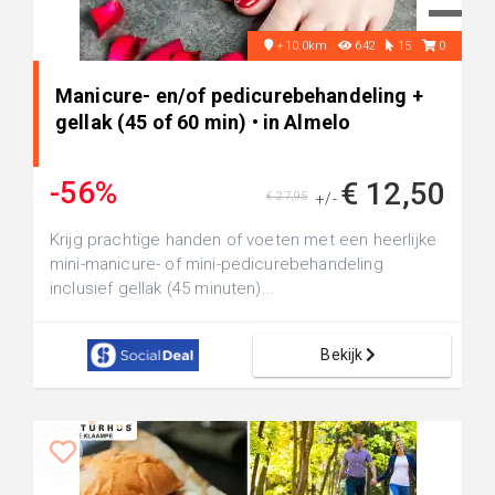
+10.0km
642
15
0
Manicure- en/of pedicurebehandeling +
gellak (45 of 60 min) • in Almelo
-56%
€ 12,50
€ 27,95
+/-
Krijg prachtige handen of voeten met een heerlijke
mini-manicure- of mini-pedicurebehandeling
inclusief gellak (45 minuten)...
Bekijk