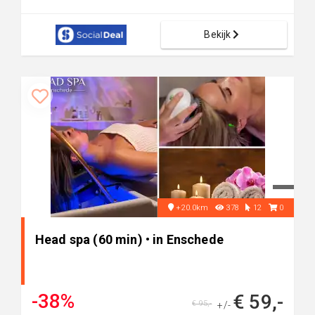
Bekijk
+20.0km
378
12
0
Head spa (60 min) • in Enschede
-38%
€ 59,-
€ 95,-
+/-