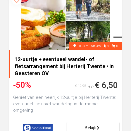
+0.0km
369
8
0
12-uurtje + eventueel wandel- of
fietsarrangement bij Herterij Twente • in
Geesteren OV
-50%
€ 6,50
€ 12,95
+/-
Geniet van een heerlijk 12-uurtje bij Herterij Twente:
eventueel inclusief wandeling in de mooie
omgeving
Bekijk