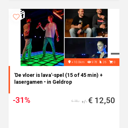
+10.0km
978
26
0
'De vloer is lava'-spel (15 of 45 min) +
lasergamen • in Geldrop
-31%
€ 12,50
€ 18,-
+/-