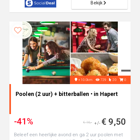
Bekijk
+10.0km
729
20
0
Poolen (2 uur) + bitterballen • in Hapert
-41%
€ 9,50
€ 16,-
+/-
Beleef een heerlijke avond en ga 2 uur poolen met