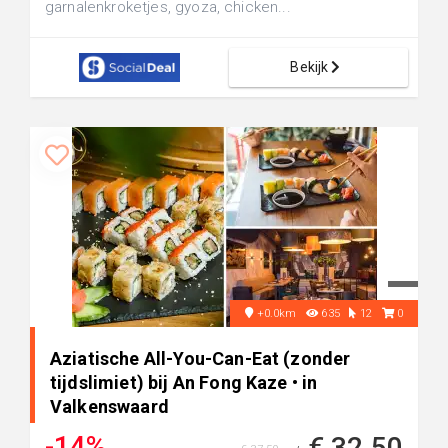
garnalenkroketjes, gyoza, chicken...
Bekijk
+0.0km
635
12
0
Aziatische All-You-Can-Eat (zonder
tijdslimiet) bij An Fong Kaze • in
Valkenswaard
-14%
€ 32,50