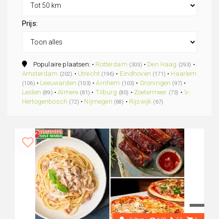
Prijs:
Populaire plaatsen: •
Rotterdam
•
Den Haag
•
(303)
(293)
Amsterdam
•
Utrecht
•
Eindhoven
•
Haarlem
(202)
(196)
(171)
•
Leeuwarden
•
Arnhem
•
Groningen
•
(106)
(103)
(103)
(97)
Leiden
•
Almere
•
Tilburg
•
Zoetermeer
•
's-
(89)
(81)
(80)
(73)
Hertogenbosch
•
Nijmegen
•
Rijswijk
(72)
(68)
(67)