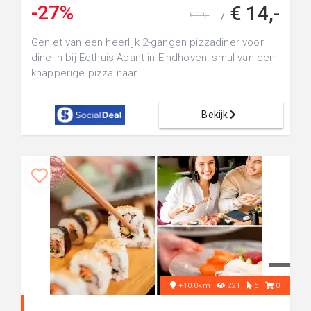
-27%
€ 14,-
€ 19,-
+/-
Geniet van een heerlijk 2-gangen pizzadiner voor
dine-in bij Eethuis Abant in Eindhoven: smul van een
knapperige pizza naar...
Bekijk
+10.0km
221
6
0