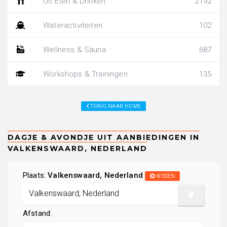
Uit Eten & Drinken
2192
Wateractiviteiten
102
Wellness & Sauna
687
Workshops & Trainingen
135
TERUG NAAR: HOME
Plaats:
Valkenswaard, Nederland
WISSEN
Afstand: