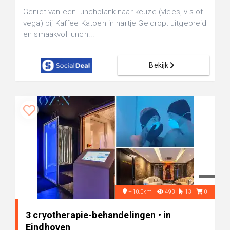
Geniet van een lunchplank naar keuze (vlees, vis of
vega) bij Kaffee Katoen in hartje Geldrop: uitgebreid
en smaakvol lunch...
Bekijk
+10.0km
493
13
0
3 cryotherapie-behandelingen • in
Eindhoven