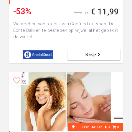
-53%
€ 11,99
€ 25,-
+/-
Waardebon voor gebak van Godfried de Vocht De
Echte Bakker: te besteden op vrijwel al het gebak in
de winkel
Bekijk
+10.0km
112
3
0