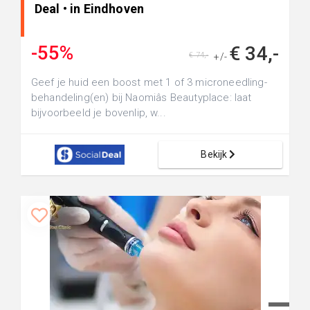
Deal • in Eindhoven
-55%
€ 34,-
€ 74,-
+/-
Geef je huid een boost met 1 of 3 microneedling-
behandeling(en) bij Naomiâs Beautyplace: laat
bijvoorbeeld je bovenlip, w...
Bekijk