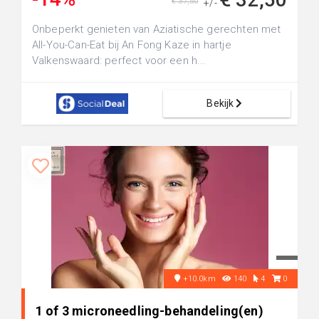
€ 37,50
+/-
Onbeperkt genieten van Aziatische gerechten met
All-You-Can-Eat bij An Fong Kaze in hartje
Valkenswaard: perfect voor een h...
Bekijk
+10.0km
140
4
0
1 of 3 microneedling-behandeling(en)