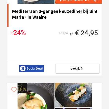
+0.0km
618
17
0
Mediterraan 3-gangen keuzediner bij Sint
Maria • in Waalre
-24%
€ 24,95
€ 32,50
+/-
Bekijk