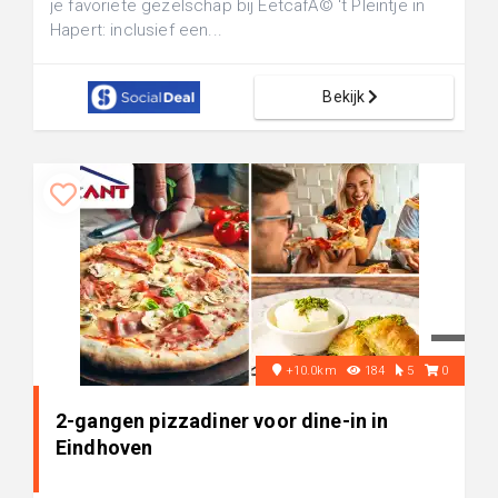
je favoriete gezelschap bij EetcafÃ© 't Pleintje in
Hapert: inclusief een...
Bekijk
+10.0km
184
5
0
2-gangen pizzadiner voor dine-in in
Eindhoven