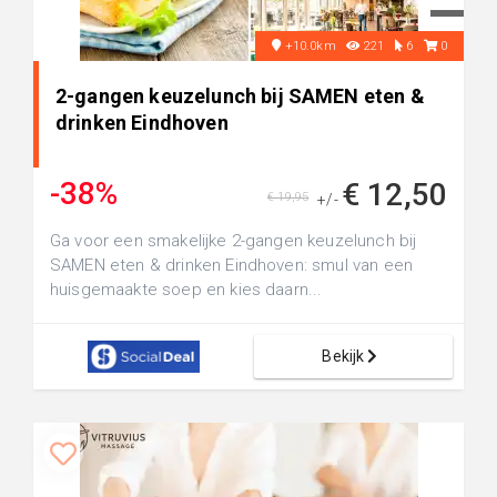
+10.0km
221
6
0
2-gangen keuzelunch bij SAMEN eten &
drinken Eindhoven
-38%
€ 12,50
€ 19,95
+/-
Ga voor een smakelijke 2-gangen keuzelunch bij
SAMEN eten & drinken Eindhoven: smul van een
huisgemaakte soep en kies daarn...
Bekijk