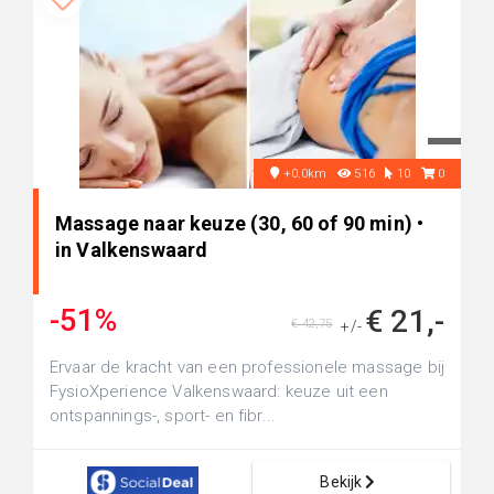
+0.0km
516
10
0
Massage naar keuze (30, 60 of 90 min) •
in Valkenswaard
-51%
€ 21,-
€ 42,75
+/-
Ervaar de kracht van een professionele massage bij
FysioXperience Valkenswaard: keuze uit een
ontspannings-, sport- en fibr...
Bekijk