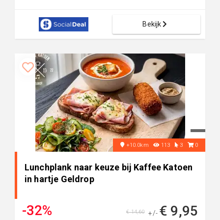
Bekijk
+10.0km
113
3
0
Lunchplank naar keuze bij Kaffee Katoen
in hartje Geldrop
-32%
€ 9,95
€ 14,60
+/-