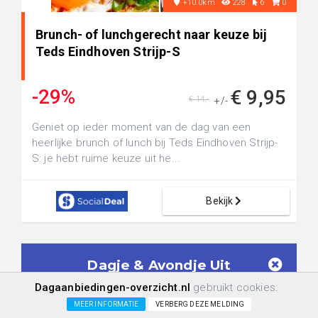
+10.0km
228
6
0
Brunch- of lunchgerecht naar keuze bij
Teds Eindhoven Strijp-S
-29%
€ 9,95
€ 14,-
+/-
Geniet op ieder moment van de dag van een
heerlijke brunch of lunch bij Teds Eindhoven Strijp-
S: je hebt ruime keuze uit he...
Bekijk
Dagje & Avondje Uit
Aanbiedingen in je mailbox!
Dagaanbiedingen-overzicht.nl
gebruikt cookies:
Geen spam meer. Ontvang alléén
Dagje &
MEER INFORMATIE
VERBERG DEZE MELDING