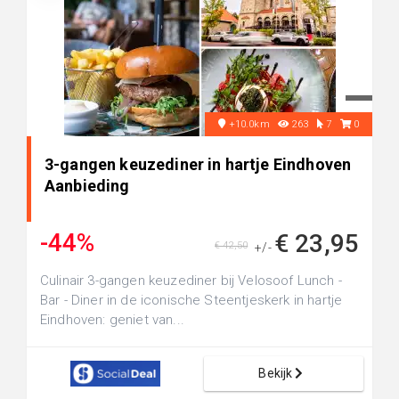
+10.0km
263
7
0
3-gangen keuzediner in hartje Eindhoven
Aanbieding
-44%
€ 23,95
€ 42,50
+/-
Culinair 3-gangen keuzediner bij Velosoof Lunch -
Bar - Diner in de iconische Steentjeskerk in hartje
Eindhoven: geniet van...
Bekijk