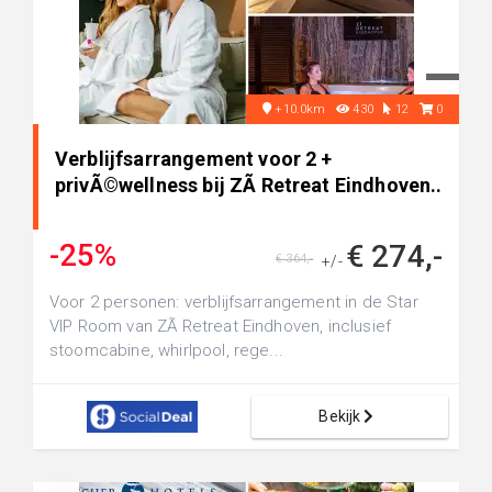
+10.0km
430
12
0
Verblijfsarrangement voor 2 +
privÃ©wellness bij ZÃ­ Retreat Eindhoven..
-25%
€ 274,-
€ 364,-
+/-
Voor 2 personen: verblijfsarrangement in de Star
VIP Room van ZÃ­ Retreat Eindhoven, inclusief
stoomcabine, whirlpool, rege...
Bekijk