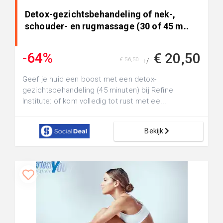
Detox-gezichtsbehandeling of nek-,
schouder- en rugmassage (30 of 45 m..
-64%
€ 20,50
€ 56,50
+/-
Geef je huid een boost met een detox-
gezichtsbehandeling (45 minuten) bij Refine
Institute: of kom volledig tot rust met ee...
Bekijk