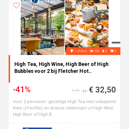
+10.0km
328
9
0
High Tea, High Wine, High Beer of High
Bubbles voor 2 bij Fletcher Hot..
-41%
€ 32,50
€ 55,-
+/-
Voor 2 personen: gezellige High Tea met onbeperkt
thee (of koffie) en diverse lekkernijen of High Wine,
High Beer of High B...