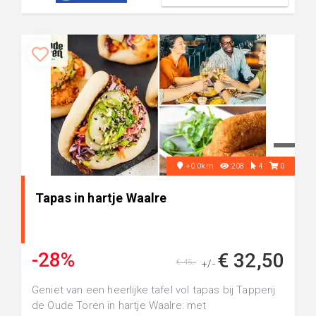
+0.0km
208
4
0
Tapas in hartje Waalre
-28%
€ 32,50
€ 45,-
+/-
Geniet van een heerlijke tafel vol tapas bij Tapperij
de Oude Toren in hartje Waalre: met