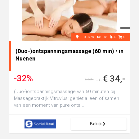
+10.0km
148
4
0
(Duo-)ontspanningsmassage (60 min) • in
Nuenen
-32%
€ 34,-
€ 50,-
+/-
(Duo-)ontspanningsmassage van 60 minuten bij
Massagepraktijk Vitruvius: geniet alleen of samen
van een moment van pure onts...
Bekijk