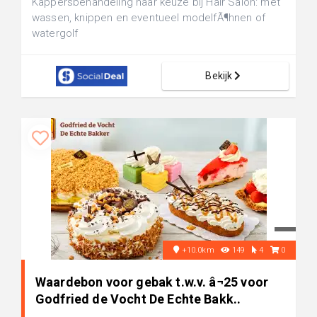
Kappersbehandeling naar keuze bij Hair Salon: met
wassen, knippen en eventueel modelfÃ¶hnen of
watergolf
Bekijk
+10.0km
149
4
0
Waardebon voor gebak t.w.v. â¬25 voor
Godfried de Vocht De Echte Bakk..