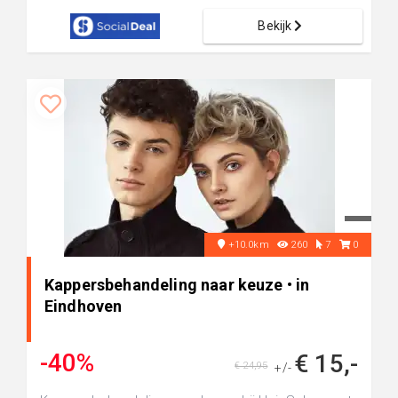
Bekijk
+10.0km
260
7
0
Kappersbehandeling naar keuze • in
Eindhoven
-40%
€ 15,-
€ 24,95
+/-