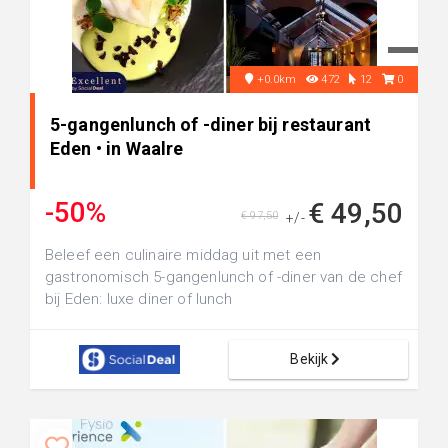
+0.0km
472
12
0
5-gangenlunch of -diner bij restaurant
Eden • in Waalre
-50%
€ 49,50
€ 97,50
+/-
Beleef een culinaire middag uit met een
gastronomisch 5-gangenlunch of -diner van de chef
bij Eden: luxe diner of lunch
Bekijk