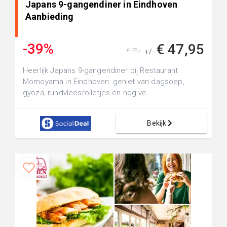
Japans 9-gangendiner in Eindhoven
Aanbieding
-39%
€ 47,95
€ 78,-
+/-
Heerlijk Japans 9-gangendiner bij Restaurant
Momoyama in Eindhoven: geniet van dagsoep,
gyoza, rundvleesrolletjes en nog ve...
Bekijk