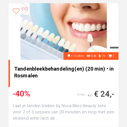
+10.0km
638
19
0
Tandenbleekbehandeling(en) (20 min) • in
Rosmalen
-40%
€ 24,-
€ 40,-
+/-
Laat je tanden bleken bij Nova Bliss Beauty: kies
voor 2 of 3 sessies van 20 minuten en loop met een
stralend witte lach de...