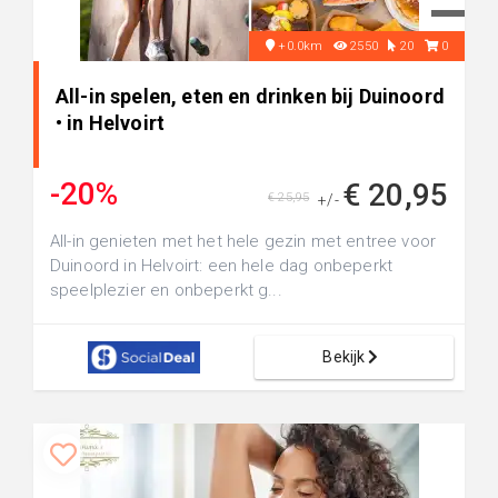
+0.0km
2550
20
0
All-in spelen, eten en drinken bij Duinoord
• in Helvoirt
-20%
€ 20,95
€ 25,95
+/-
All-in genieten met het hele gezin met entree voor
Duinoord in Helvoirt: een hele dag onbeperkt
speelplezier en onbeperkt g...
Bekijk