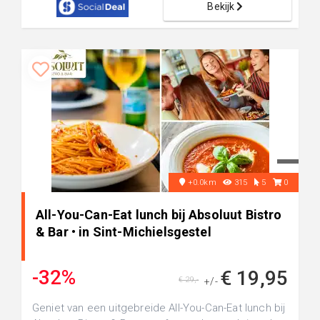
Bekijk
+0.0km
315
5
0
All-You-Can-Eat lunch bij Absoluut Bistro
& Bar • in Sint-Michielsgestel
-32%
€ 19,95
€ 29,-
+/-
Geniet van een uitgebreide All-You-Can-Eat lunch bij