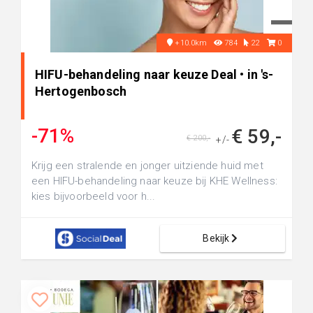
+10.0km
784
22
0
HIFU-behandeling naar keuze Deal • in 's-
Hertogenbosch
-71%
€ 59,-
€ 200,-
+/-
Krijg een stralende en jonger uitziende huid met
een HIFU-behandeling naar keuze bij KHE Wellness:
kies bijvoorbeeld voor h...
Bekijk