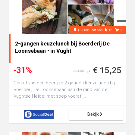
+0.0km
666
12
0
2-gangen keuzelunch bij Boerderij De
Loonsebaan • in Vught
-31%
€ 15,25
€ 21,80
+/-
Geniet van een heerlijke 2-gangen keuzelunch bij
Boerderij De Loonsebaan aan de rand van de
Vughtse Heide: met soep vooraf ...
Bekijk