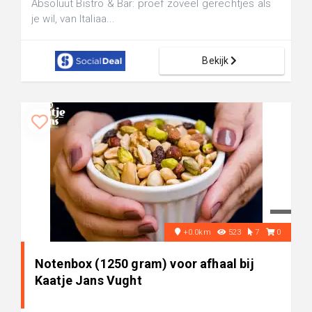
Absoluut Bistro & Bar: proef zoveel gerechtjes als
je wil, van Italiaa...
Bekijk
+0.0km
523
7
0
Notenbox (1250 gram) voor afhaal bij
Kaatje Jans Vught