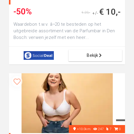
-50%
€ 10,-
€ 20,-
+/-
Waardebon t.w.v. â¬20 te besteden op het
uitgebreide assortiment van de Parfumbar in Den
Bosch: verwen jezelf met een heer...
Bekijk
+10.0km
247
7
0