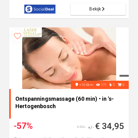
Bekijk
+10.0km
171
5
0
Ontspanningsmassage (60 min) • in 's-
Hertogenbosch
-57%
€ 34,95
€ 80,-
+/-