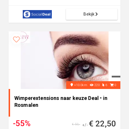
Bekijk
+10.0km
220
6
0
Wimperextensions naar keuze Deal • in
Rosmalen
-55%
€ 22,50
€ 50,-
+/-