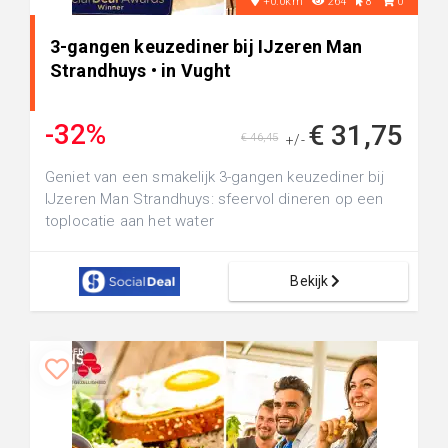
+0.0km
264
8
0
3-gangen keuzediner bij IJzeren Man
Strandhuys • in Vught
-32%
€ 31,75
€ 46,45
+/-
Geniet van een smakelijk 3-gangen keuzediner bij
IJzeren Man Strandhuys: sfeervol dineren op een
toplocatie aan het water
Bekijk