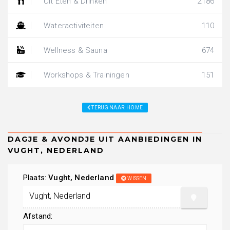
Uit Eten & Drinken
2186
Wateractiviteiten
110
Wellness & Sauna
674
Workshops & Trainingen
151
TERUG NAAR: HOME
Plaats:
Vught, Nederland
WISSEN
Afstand: