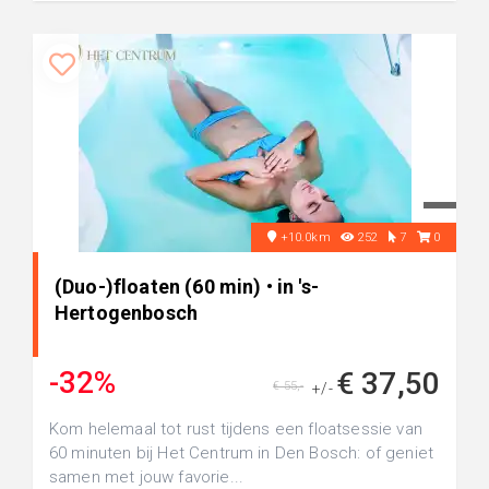
+10.0km
252
7
0
(Duo-)floaten (60 min) • in 's-
Hertogenbosch
-32%
€ 37,50
€ 55,-
+/-
Kom helemaal tot rust tijdens een floatsessie van
60 minuten bij Het Centrum in Den Bosch: of geniet
samen met jouw favorie...