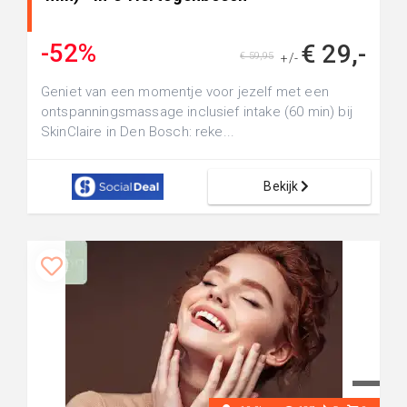
-52%
€ 29,-
€ 59,95
+/-
Geniet van een momentje voor jezelf met een
ontspanningsmassage inclusief intake (60 min) bij
SkinClaire in Den Bosch: reke...
Bekijk