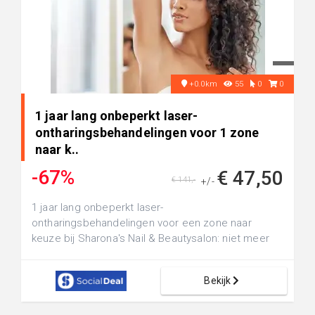
+0.0km
55
0
0
1 jaar lang onbeperkt laser-
ontharingsbehandelingen voor 1 zone
naar k..
-67%
€ 47,50
€ 141,-
+/-
1 jaar lang onbeperkt laser-
ontharingsbehandelingen voor een zone naar
keuze bij Sharona's Nail & Beautysalon: niet meer
sc...
Bekijk