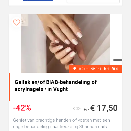
+0.0km
141
4
0
Gellak en/of BIAB-behandeling of
acrylnagels • in Vught
-42%
€ 17,50
€ 30,-
+/-
Geniet van prachtige handen of voeten met een
nagelbehandeling naar keuze bij Shanaca nails: