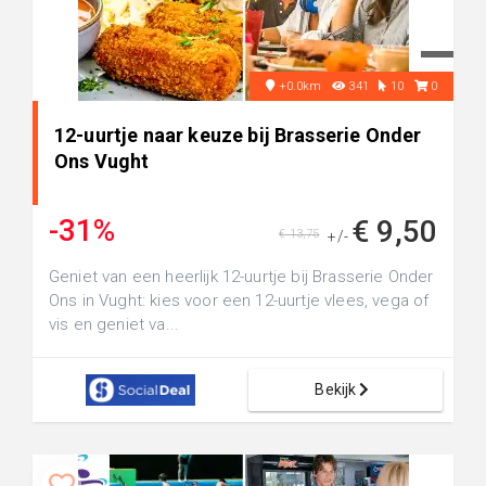
+0.0km
341
10
0
12-uurtje naar keuze bij Brasserie Onder
Ons Vught
-31%
€ 9,50
€ 13,75
+/-
Geniet van een heerlijk 12-uurtje bij Brasserie Onder
Ons in Vught: kies voor een 12-uurtje vlees, vega of
vis en geniet va...
Bekijk