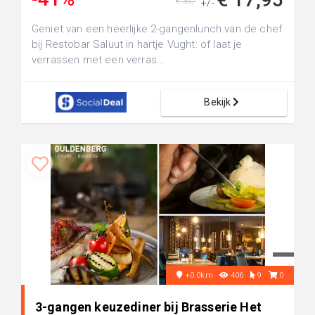
€ 30,-
+/-
Geniet van een heerlijke 2-gangenlunch van de chef
bij Restobar Saluut in hartje Vught: of laat je
verrassen met een verras...
Bekijk
+0.0km
406
9
0
3-gangen keuzediner bij Brasserie Het