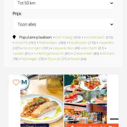
Prijs:
Populaire plaatsen: •
Den Haag
•
Amsterdam
(313)
(215)
•
Utrecht
•
Rotterdam
•
Eindhoven
•
Haarlem
(191)
(184)
(174)
•
Groningen
•
Leeuwarden
•
Arnhem
•
(107)
(101)
(99)
(97)
Leiden
•
's-Hertogenbosch
•
Zoetermeer
•
Almere
(91)
(81)
(80)
•
Nijmegen
•
Rijswijk
•
Soest
(78)
(72)
(71)
(64)