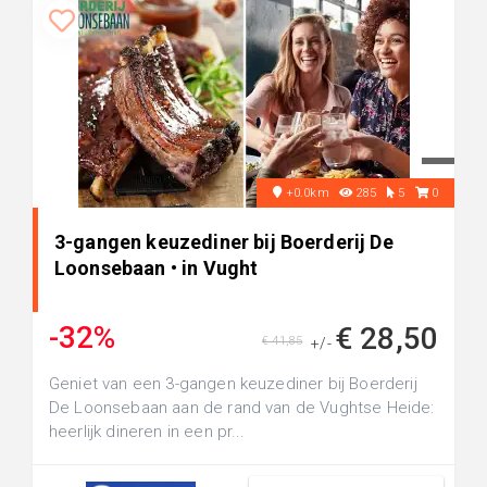
+0.0km
285
5
0
3-gangen keuzediner bij Boerderij De
Loonsebaan • in Vught
-32%
€ 28,50
€ 41,85
+/-
Geniet van een 3-gangen keuzediner bij Boerderij
De Loonsebaan aan de rand van de Vughtse Heide:
heerlijk dineren in een pr...