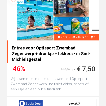
+0.0km
446
13
0
Entree voor Optisport Zwembad
Zegenwerp + drankje + lekkers • in Sint-
Michielsgestel
-46%
€ 7,50
€ 13,80
+/-
Vrij zwemmen in openluchtzwembad Optisport
Zwembad Zegenwerp: inclusief chips, snoep of
een ijsje en een blikje frisdrank
Bekijk