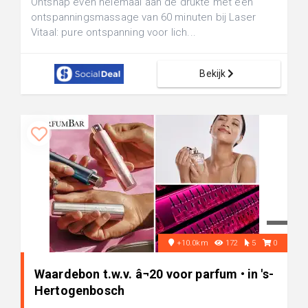
Ontsnap even helemaal aan de drukte met een
ontspanningsmassage van 60 minuten bij Laser
Vitaal: pure ontspanning voor lich...
Bekijk
+10.0km
172
5
0
Waardebon t.w.v. â¬20 voor parfum • in 's-
Hertogenbosch