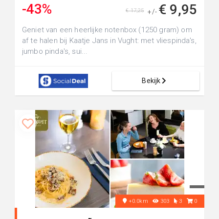
-43%
€ 9,95
€ 17,25
+/-
Geniet van een heerlijke notenbox (1250 gram) om
af te halen bij Kaatje Jans in Vught: met vliespinda's,
jumbo pinda's, sui...
Bekijk
+0.0km
303
3
0