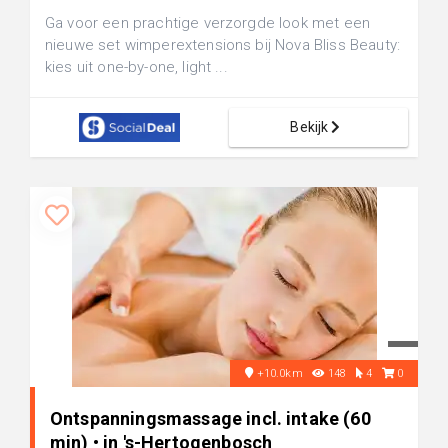
Ga voor een prachtige verzorgde look met een
nieuwe set wimperextensions bij Nova Bliss Beauty:
kies uit one-by-one, light ...
Bekijk
+10.0km
148
4
0
Ontspanningsmassage incl. intake (60
min) • in 's-Hertogenbosch