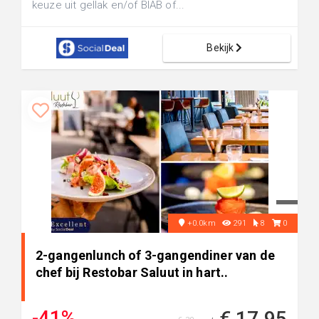
keuze uit gellak en/of BIAB of...
Bekijk
+0.0km
291
8
0
2-gangenlunch of 3-gangendiner van de
chef bij Restobar Saluut in hart..
-41%
€ 17,95