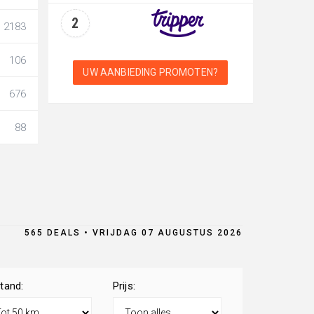
2
2183
106
UW AANBIEDING PROMOTEN?
676
88
565 DEALS • VRIJDAG 07 AUGUSTUS 2026
tand:
Prijs: