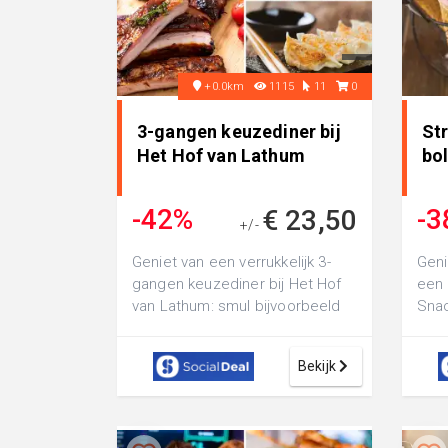
+0.0km
1115
11
0
3-gangen keuzediner bij
St
Het Hof van Lathum
bol
-42%
-3
€ 23,50
+/-
€ 40,25
Geniet van een verrukkelijk 3-
Geni
gangen keuzediner bij Het Hof
een 
van Lathum: smul bijvoorbeeld
Snac
van Franse uiensoep, heerlijk
vind
mal...
favor
Bekijk