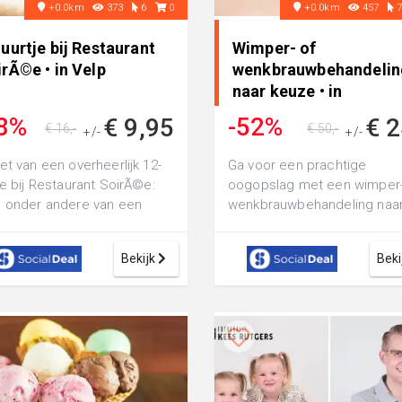
+0.0km
373
6
0
+0.0km
457
uurtje bij Restaurant
Wimper- of
rÃ©e • in Velp
wenkbrauwbehandelin
naar keuze • in
Westervoort
8%
-52%
€ 9,95
€ 2
€ 16,-
€ 50,-
+/-
+/-
et van een overheerlijk 12-
Ga voor een prachtige
je bij Restaurant SoirÃ©e:
oogopslag met een wimper-
 onder andere van een
wenkbrauwbehandeling naa
vleeskroket met vloerbrood
keuze bij Skincare and Beau
..
by Saritha: laat...
Bekijk
Beki