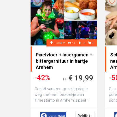
+10.0km
411
12
0
Pixelvloer + lasergamen +
Sc
bittergarnituur in hartje
naa
Arnhem
Ar
-42%
-5
€ 19,99
+/-
€ 33,95
Geniet van een gezellig dagje
Gun 
weg met een bezoekje aan
pure
Timestamp in Arnhem: speel 1
scho
ronde pixelvloer en 1 ronde
keuz
lasergamen ...
Nage
Bekijk