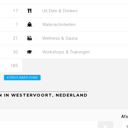
17
Uit Eten & Drinken
7
Wateractiviteiten
21
Wellness & Sauna
30
Workshops & Trainingen
185
TERUG NAAR: HOME
Afs