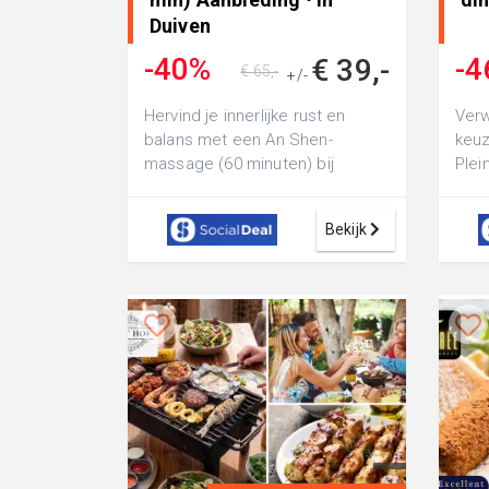
Duiven
-40%
-4
€ 39,-
€ 65,-
+/-
Hervind je innerlijke rust en
Verw
balans met een An Shen-
keuz
massage (60 minuten) bij
Plei
Shiatsu & zo: vermindert stress,
rijk
spierspannin...
Bekijk