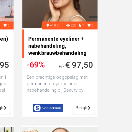
2
0
+10.0km
235
7
0
nen)
Permanente eyeliner +
nabehandeling,
wenkbrauwbehandeling
of Scalp Den..
-69%
,95
€ 97,50
+/-
€ 314,-
or 1
Een prachtige oogopslag met
gers:
permanente eyeliner incl.
eel
nabehandeling bij Beauty by
...
Laura: of ga voor een
wenkbrauwbehandelin...
jk
Bekijk