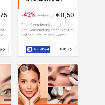
-42%
,75
€ 8,50
€ 14,50
+/-
Beleef een heerlijke dag uit met
Hof
een wandelarrangement van Het
eld
Hof van Lathum: met warme
n
drank, taart en een borrelplank
me...
jk
Bekijk