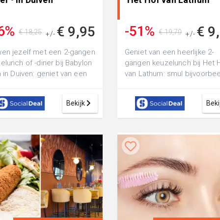
6%
-51%
€ 9,95
€ 9
€ 18,25
€ 19,70
+/-
+/-
en jezelf met een 2-gangen
Geniet van een heerlijke 2-
elunch of -diner bij Babylon
gangen keuzelunch bij Het 
n in Duiven: geniet van een
van Lathum: smul bijvoorbe
e selectie aan gerechte...
van Franse uiensoep en ee
lekkere f...
Bekijk
Beki