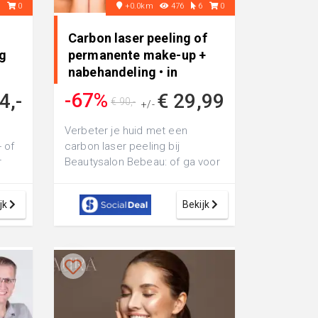
7
0
+0.0km
476
6
0
Carbon laser peeling of
g
permanente make-up +
nabehandeling • in
Westervoort
-67%
4,-
€ 29,99
€ 90,-
+/-
Verbeter je huid met een
 of
carbon laser peeling bij
r
Beautysalon Bebeau: of ga voor
ty
permanente make-up inclusief
nabehandeling...
jk
Bekijk