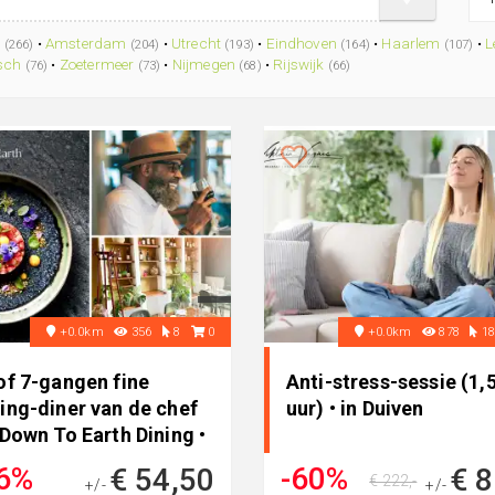
m
•
Amsterdam
•
Utrecht
•
Eindhoven
•
Haarlem
•
L
(266)
(204)
(193)
(164)
(107)
sch
•
Zoetermeer
•
Nijmegen
•
Rijswijk
(76)
(73)
(68)
(66)
+0.0km
356
8
0
+0.0km
878
1
of 7-gangen fine
Anti-stress-sessie (1,
ing-diner van de chef
uur) • in Duiven
 Down To Earth Dining •
Velp
6%
-60%
€ 54,50
€ 8
€ 222,-
+/-
+/-