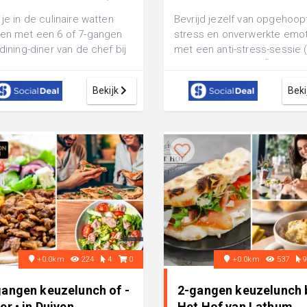
€ 84,50
 je in de culinaire watten
Bevrijd jezelf van opgehoop
en met een 6 of 7-gangen
stress en onverwerkte emo
 dining-diner van de chef bij
met een anti-stress-sessie (
 to Earth Dinin geniet va...
uur) bij Viktoria VagÃ¡cs: ook 
Bekijk
Beki
+0.0km
224
4
0
+0.0km
537
gangen keuzelunch of -
2-gangen keuzelunch b
er • in Duiven
Het Hof van Lathum