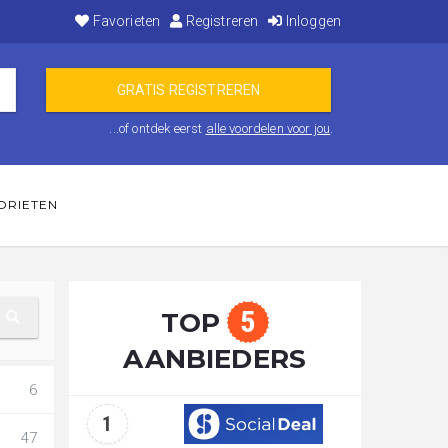
Favorieten
Registreren
Inloggen
...of ontdek eerst
alle voordelen voor jou
.
ORIETEN
5
TOP
AANBIEDERS
6
1
47