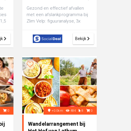
te
Gezond en effectief afvallen
ties
met een afslankprogramma bij
1,5
Zlim Velp: figuuranalyse, 3x
...
bewegen in een infraroodcabine
Ã©n 3...
jk
Bekijk
9
0
+0.0km
484
8
0
ij
Wandelarrangement bij
Het Hof van Lathum