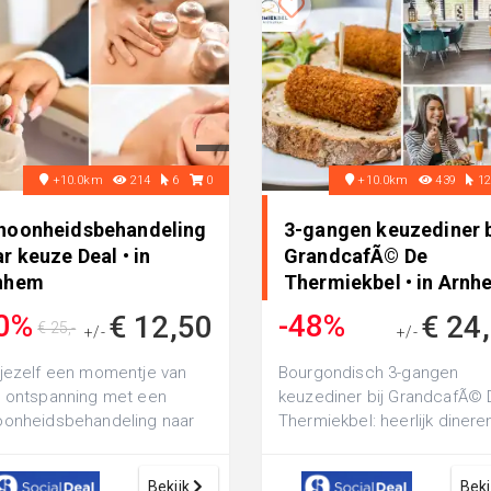
+10.0km
214
6
0
+10.0km
439
1
hoonheidsbehandeling
3-gangen keuzediner b
r keuze Deal • in
GrandcafÃ© De
nhem
Thermiekbel • in Arnh
0%
-48%
€ 12,50
€ 24
€ 25,-
+/-
+/-
€ 47,15
jezelf een momentje van
Bourgondisch 3-gangen
 ontspanning met een
keuzediner bij GrandcafÃ©
onheidsbehandeling naar
Thermiekbel: heerlijk dinere
e bij Beauty Dream
omgeven door de prachtig
lstudio: ga bij...
natuur van de Ve...
Bekijk
Beki