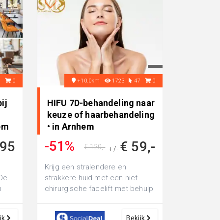
2
0
+10.0km
1723
47
0
ij
HIFU 7D-behandeling naar
keuze of haarbehandeling
em
• in Arnhem
-51%
,95
€ 59,-
€ 120,-
+/-
Krijg een stralendere en
 De
strakkere huid met een niet-
n
chirurgische facelift met behulp
e
van HIFU 7D bij Nilly Skin Master
Arn...
jk
Bekijk