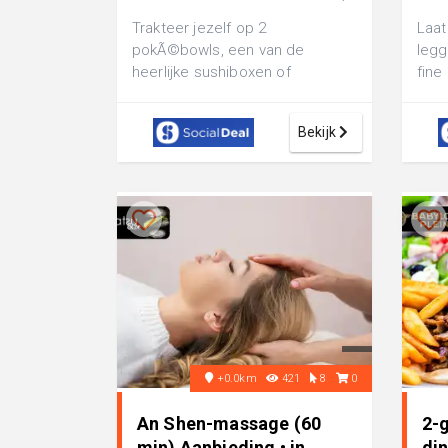
Trakteer jezelf op 2
Laat
pokÃ©bowls, een van de
legg
heerlijke sushiboxen of
fine
partyschaal van The Sushi Club:
Down
kies bijvoorbeeld voor ...
Bekijk
+0.0km
421
8
0
An Shen-massage (60
2-
min) Aanbieding • in
din