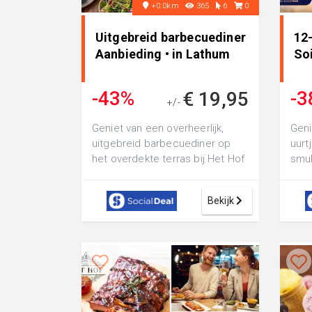
+0.0km
365
6
0
Uitgebreid barbecuediner
12-
Aanbieding • in Lathum
Soi
-43%
-3
€ 19,95
+/-
€ 34,50
Geniet van een overheerlijk,
Geni
uitgebreid barbecuediner op
uurt
het overdekte terras bij Het Hof
smul
van Lathum: bereid de
rund
gerechten z...
of g.
Bekijk