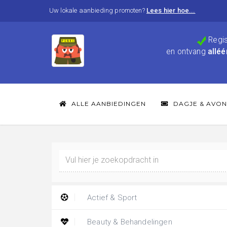
Uw lokale aanbieding promoten?
Lees hier hoe...
Regis
en ontvang
alléé
ALLE AANBIEDINGEN
DAGJE & AVON
Actief & Sport
Beauty & Behandelingen