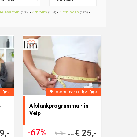
eeuwarden
•
Arnhem
•
Groningen
•
(105)
(104)
(103)
8
0
+0.0km
411
8
0
5
Afslankprogramma • in
Velp
-67%
9,-
€ 25,-
€ 75,-
+/-