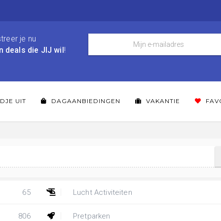
treer je nu
n deals die JIJ wil
!
DJE UIT
DAGAANBIEDINGEN
VAKANTIE
FAV
65
Lucht Activiteiten
806
Pretparken