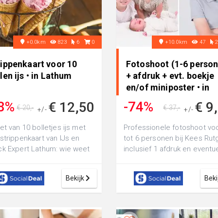
+0.0km
823
6
0
+10.0km
47
rippenkaart voor 10
Fotoshoot (1-6 perso
len ijs • in Lathum
+ afdruk + evt. boekje
en/of miniposter • in
Arnhem
8%
-74%
€ 12,50
€ 9
€ 20,-
€ 37,-
+/-
+/-
et van 10 bolletjes ijs met
Professionele fotoshoot vo
strippenkaart van IJs en
tot 6 personen bij Kees Rut
k Expert Lathum: wie weet
inclusief 1 afdruk en eventu
 je wel jouw nieuwe
boekje met 6 afdrukken en/o
iet...
Bekijk
Beki