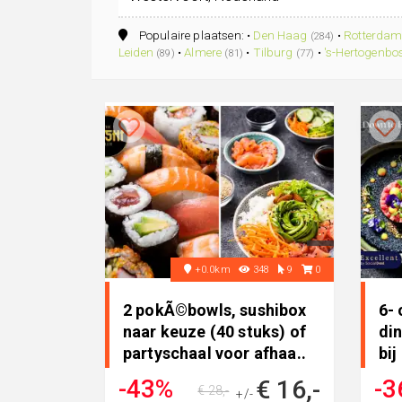
Populaire plaatsen: •
Den Haag
•
Rotterda
(284)
Leiden
•
Almere
•
Tilburg
•
's-Hertogenbo
(89)
(81)
(77)
+0.0km
348
9
0
2 pokÃ©bowls, sushibox
6- 
naar keuze (40 stuks) of
din
partyschaal voor afhaa..
bij
in 
-43%
-3
€ 16,-
€ 28,-
+/-