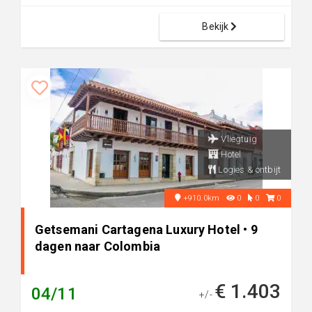
Bekijk
Vliegtuig
Hotel
Logies & ontbijt
+910.0km
0
0
0
Getsemani Cartagena Luxury Hotel • 9
dagen naar Colombia
€ 1.403
04/11
+/-