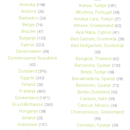
Amerika
(198)
Alanya, Turkije
(187)
Andorra
(26)
Albufeira, Portugal
(38)
Barbados
(24)
Antalya Lara, Turkije
(27)
België
(76)
Athene, Griekenland
(62)
Brazilie
(47)
Ayia Napa, Cyprus
(41)
Bulgarije
(102)
Bad Gastein, Oostenrijk
(28)
Cyprus
(222)
Bad Hofgastein, Oostenrijk
Denemarken
(39)
(39)
Dominicaanse Republiek
Bangkok, Thailand
(62)
(42)
Barcelona, Spanje
(130)
Duitsland
(376)
Belek, Turkije
(38)
Egypte
(242)
Benalmádena, Spanje
(28)
Finland
(26)
Benidorm, Spanje
(72)
Frankrijk
(465)
Berlijn, Duitsland
(55)
Griekenland
(1971)
Canazei, Italië
(39)
Groot-Brittannie
(265)
Cancun, Mexico
(34)
Hongarije
(38)
Chersonissos, Griekenland
Ierland
(25)
(59)
Indonesië
(157)
Corralejo, Spanje
(29)