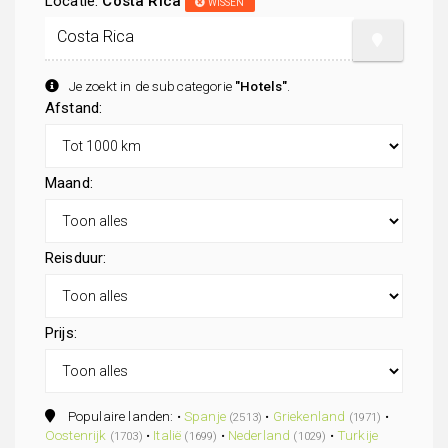
Locatie:
Costa Rica
WISSEN
Je zoekt in de subcategorie
"Hotels"
.
Afstand:
Maand:
Reisduur:
Prijs:
Populaire landen: •
Spanje
•
Griekenland
•
(2513)
(1971)
Oostenrijk
•
Italië
•
Nederland
•
Turkije
(1703)
(1699)
(1029)