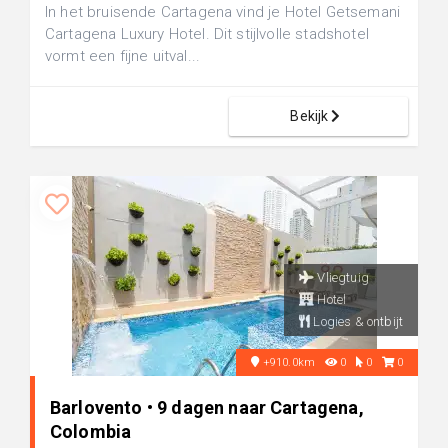
In het bruisende Cartagena vind je Hotel Getsemani
Cartagena Luxury Hotel. Dit stijlvolle stadshotel
vormt een fijne uitval...
Bekijk
Vliegtuig
Hotel
Logies & ontbijt
+910.0km
0
0
0
Barlovento • 9 dagen naar Cartagena,
Colombia