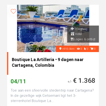
Vliegtuig
Hotel
Logies & ontbijt
+910.0km
0
0
0
Boutique La Artilleria • 9 dagen naar
Cartagena, Colombia
€ 1.368
04/11
+/-
Toe aan een sfeervolle stedentrip naar Cartagena?
In de gezellige wijk Getsemaní ligt het 3-
sterrenhotel Boutique La...