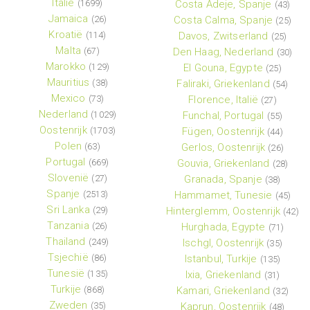
Italië
(1699)
Costa Adeje, Spanje
(43)
Jamaica
(26)
Costa Calma, Spanje
(25)
Kroatië
(114)
Davos, Zwitserland
(25)
Malta
(67)
Den Haag, Nederland
(30)
Marokko
(129)
El Gouna, Egypte
(25)
Mauritius
(38)
Faliraki, Griekenland
(54)
Mexico
(73)
Florence, Italië
(27)
Nederland
(1029)
Funchal, Portugal
(55)
Oostenrijk
(1703)
Fügen, Oostenrijk
(44)
Polen
(63)
Gerlos, Oostenrijk
(26)
Portugal
(669)
Gouvia, Griekenland
(28)
Slovenië
(27)
Granada, Spanje
(38)
Spanje
(2513)
Hammamet, Tunesie
(45)
Sri Lanka
(29)
Hinterglemm, Oostenrijk
(42)
Tanzania
(26)
Hurghada, Egypte
(71)
Thailand
(249)
Ischgl, Oostenrijk
(35)
Tsjechië
(86)
Istanbul, Turkije
(135)
Tunesië
(135)
Ixia, Griekenland
(31)
Turkije
(868)
Kamari, Griekenland
(32)
Zweden
(35)
Kaprun, Oostenrijk
(48)