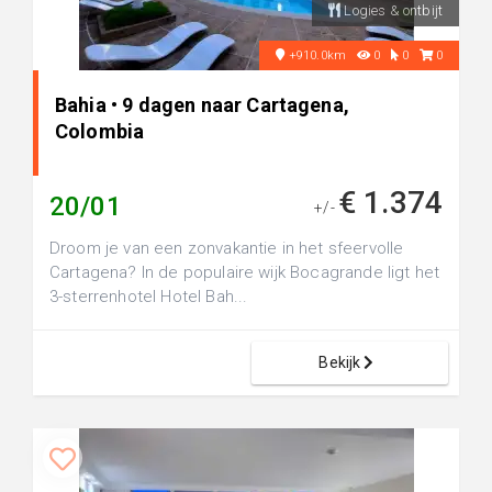
Logies & ontbijt
+910.0km
0
0
0
Bahia • 9 dagen naar Cartagena,
Colombia
€ 1.374
20/01
+/-
Droom je van een zonvakantie in het sfeervolle
Cartagena? In de populaire wijk Bocagrande ligt het
3-sterrenhotel Hotel Bah...
Bekijk