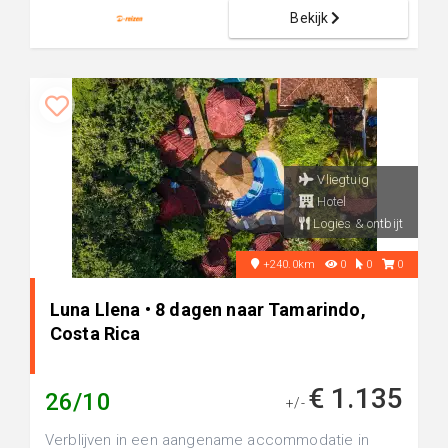
Bekijk
Vliegtuig
Hotel
Logies & ontbijt
+240.0km
0
0
0
Luna Llena • 8 dagen naar Tamarindo,
Costa Rica
€ 1.135
26/10
+/-
Verblijven in een aangename accommodatie in