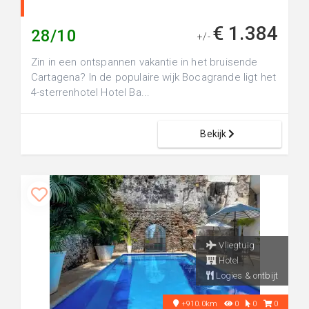
€ 1.384
28/10
+/-
Zin in een ontspannen vakantie in het bruisende
Cartagena? In de populaire wijk Bocagrande ligt het
4-sterrenhotel Hotel Ba...
Bekijk
Vliegtuig
Hotel
Logies & ontbijt
+910.0km
0
0
0