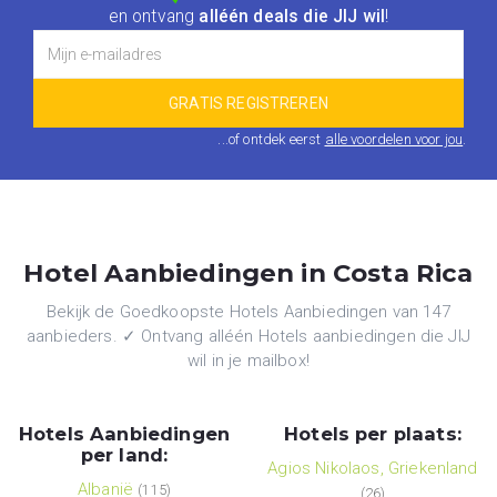
en ontvang
alléén deals die JIJ wil
!
...of ontdek eerst
alle voordelen voor jou
.
Hotel Aanbiedingen in Costa Rica
Bekijk de Goedkoopste Hotels Aanbiedingen van 147
aanbieders. ✓ Ontvang alléén Hotels aanbiedingen die JIJ
wil in je mailbox!
Hotels Aanbiedingen
Hotels per plaats:
per land:
Agios Nikolaos, Griekenland
Albanië
(115)
(26)