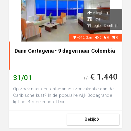
Vliegtuig
Hotel
Logies & ontbijt
+910.0km
0
0
0
Dann Cartagena • 9 dagen naar Colombia
€ 1.440
31/01
+/-
Op zoek naar een ontspannen zonvakantie aan de
Caribische kust? In de populaire wijk Bocagrande
ligt het 4-sterrenhotel Dan...
Bekijk