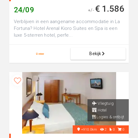
€ 1.586
24/09
+/-
Verblijven in een aangename accommodatie in La
Fortuna? Hotel Arenal Kioro Suites en Spa is een
luxe 5-sterren hotel, perfe...
Bekijk
Vliegtuig
Hotel
Logies & ontbijt
+910.0km
2
0
0