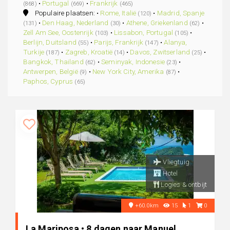
•
Portugal
•
Frankrijk
(868)
(669)
(465)
Populaire plaatsen: •
Rome, Italië
•
Madrid, Spanje
(120)
•
Den Haag, Nederland
•
Athene, Griekenland
•
(131)
(30)
(62)
Zell Am See, Oostenrijk
•
Lissabon, Portugal
•
(103)
(105)
Berlijn, Duitsland
•
Parijs, Frankrijk
•
Alanya,
(55)
(147)
Turkije
•
Zagreb, Kroatië
•
Davos, Zwitserland
•
(187)
(14)
(25)
Bangkok, Thailand
•
Seminyak, Indonesie
•
(62)
(23)
Antwerpen, België
•
New York City, Amerika
•
(9)
(87)
Paphos, Cyprus
(65)
Vliegtuig
Hotel
Logies & ontbijt
+60.0km
15
1
0
La Mariposa • 8 dagen naar Manuel