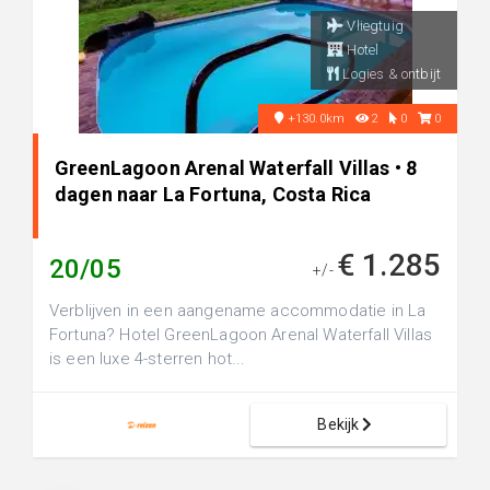
Vliegtuig
Hotel
Logies & ontbijt
+130.0km
2
0
0
GreenLagoon Arenal Waterfall Villas • 8
dagen naar La Fortuna, Costa Rica
€ 1.285
20/05
+/-
Verblijven in een aangename accommodatie in La
Fortuna? Hotel GreenLagoon Arenal Waterfall Villas
is een luxe 4-sterren hot...
Bekijk