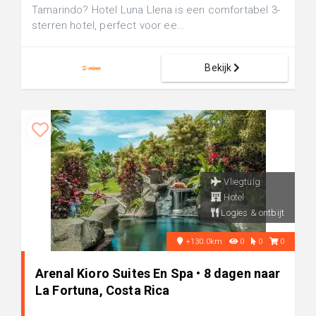
Tamarindo? Hotel Luna Llena is een comfortabel 3-
sterren hotel, perfect voor ee...
Bekijk
Vliegtuig
Hotel
Logies & ontbijt
+130.0km
0
0
0
Arenal Kioro Suites En Spa • 8 dagen naar
La Fortuna, Costa Rica