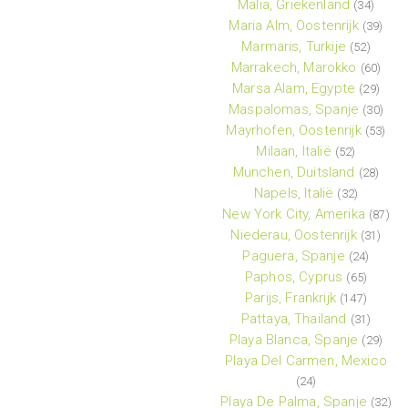
Malia, Griekenland
(34)
Maria Alm, Oostenrijk
(39)
Marmaris, Turkije
(52)
Marrakech, Marokko
(60)
Marsa Alam, Egypte
(29)
Maspalomas, Spanje
(30)
Mayrhofen, Oostenrijk
(53)
Milaan, Italië
(52)
Munchen, Duitsland
(28)
Napels, Italië
(32)
New York City, Amerika
(87)
Niederau, Oostenrijk
(31)
Paguera, Spanje
(24)
Paphos, Cyprus
(65)
Parijs, Frankrijk
(147)
Pattaya, Thailand
(31)
Playa Blanca, Spanje
(29)
Playa Del Carmen, Mexico
(24)
Playa De Palma, Spanje
(32)