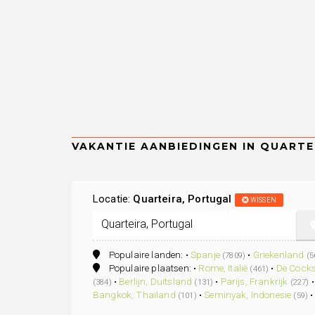
Locatie:
Quarteira, Portugal
WISSEN
Populaire landen: •
Spanje
•
Griekenland
(7809)
(5
Populaire plaatsen: •
Rome, Italië
•
De Cocks
(461)
•
Berlijn, Duitsland
•
Parijs, Frankrijk
(384)
(131)
(227)
Bangkok, Thailand
•
Seminyak, Indonesie
(101)
(59)