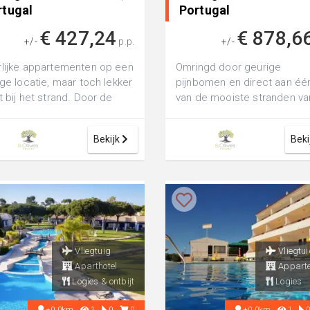
rtugal
Portugal
€ 427,24
€ 878,6
+/-
p.p.
+/-
lijke appartementen op een
Omringd door geurige
ige locatie, maar toch lekker
pijnbomen en direct aan éé
t bij het strand. Door de
van de mooiste stranden va
 ligging heb je vanaf hi...
Algarve verblijf je bij EPIC ...
Bekijk
Beki
Vliegtuig
Vliegtui
Aparthotel
Appart
Logies & ontbijt
Logies
+0.0km
1
0
0
+0.0km
1