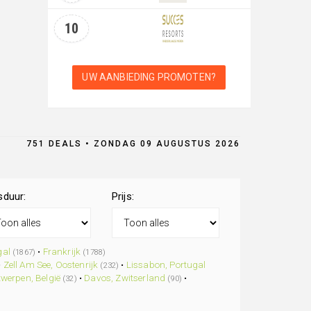
10
UW AANBIEDING PROMOTEN?
751 DEALS • ZONDAG 09 AUGUSTUS 2026
sduur:
Prijs:
gal
•
Frankrijk
(1867)
(1788)
•
Zell Am See, Oostenrijk
•
Lissabon, Portugal
(232)
werpen, België
•
Davos, Zwitserland
•
(32)
(90)