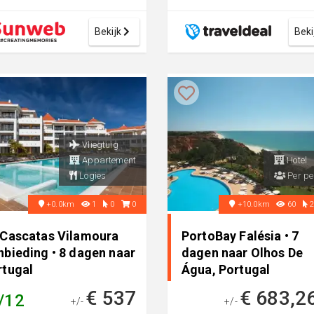
f het resort kun je via 100
r...
Bekijk
Beki
Vliegtuig
Appartement
Hotel
Logies
Per pe
+0.0km
1
0
0
+10.0km
60
 Cascatas Vilamoura
PortoBay Falésia • 7
nbieding • 8 dagen naar
dagen naar Olhos De
rtugal
Água, Portugal
€ 537
€ 683,2
/12
+/-
+/-