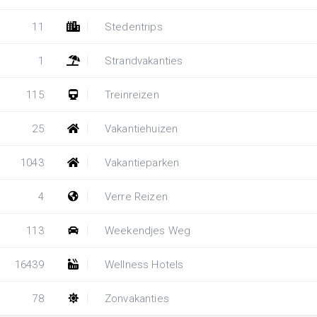
11
Stedentrips
1
Strandvakanties
115
Treinreizen
25
Vakantiehuizen
1043
Vakantieparken
4
Verre Reizen
113
Weekendjes Weg
16439
Wellness Hotels
78
Zonvakanties