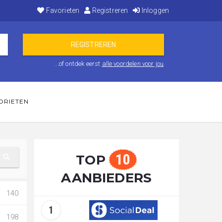
Favorieten
Registreren
Inloggen
...of ontdek eerst
alle voordelen voor jou
.
ORIETEN
10
TOP
AANBIEDERS
140
1
198