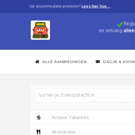
Uw accommodatie promoten?
Lees hier hoe...
Regis
en ontvang
alléé
ALLE AANBIEDINGEN
DAGJE & AVON
Actieve Vakanties
All-inclusive