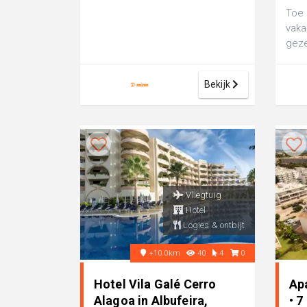
Toe
vaka
geze
luxe
Casc
Bekijk
Vliegtuig
Hotel
Logies & ontbijt
+10.0km
40
4
0
Hotel Vila Galé Cerro
Ap
Alagoa in Albufeira,
• 7