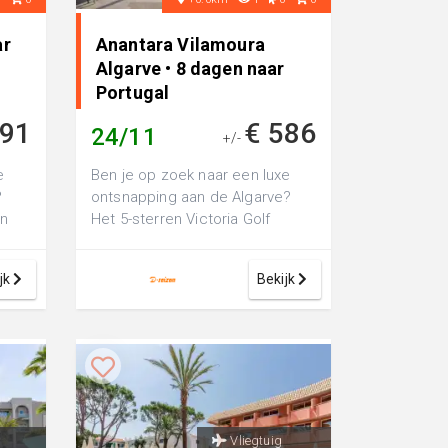
ar
Anantara Vilamoura
Algarve • 8 dagen naar
Portugal
391
€ 586
24/11
+/-
e
Ben je op zoek naar een luxe
?
ontsnapping aan de Algarve?
en
Het 5-sterren Victoria Golf
Resort en Spa (voorheen
Anantara Vilam...
jk
Bekijk
Vliegtuig