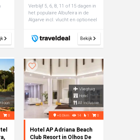
n
Verblijf 5, 6, 8, 11 of 15 dagen in
het populaire Albufeira in de
Algarve incl. vlucht en optioneel
ontbijt
jk
Bekijk
Vliegtuig
Hotel
rsoon
All inclusive
0
0
+0.0km
14
1
0
tel
Hotel AP Adriana Beach
ra,
Club Resort in Olhos De