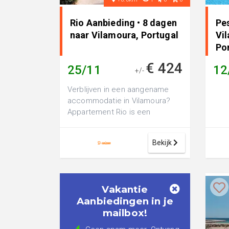
Rio Aanbieding • 8 dagen
Pes
naar Vilamoura, Portugal
Vi
Po
€ 424
25/11
12
+/-
Verblijven in een aangename
accommodatie in Vilamoura?
Appartement Rio is een
comfortabel 3-sterren
appartement, perfect vo...
Bekijk
Vakantie
Aanbiedingen in je
mailbox!