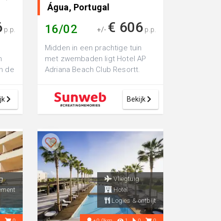
Água, Portugal
6
€ 606
16/02
p.p.
+/-
p.p.
Midden in een prachtige tuin
n
met zwembaden ligt Hotel AP
n de
Adriana Beach Club Resortt.
Vanaf het resort kun je via 100
traptr...
jk
Bekijk
g
Vliegtuig
ement
Hotel
Logies & ontbijt
0
0
+0.0km
1
0
0