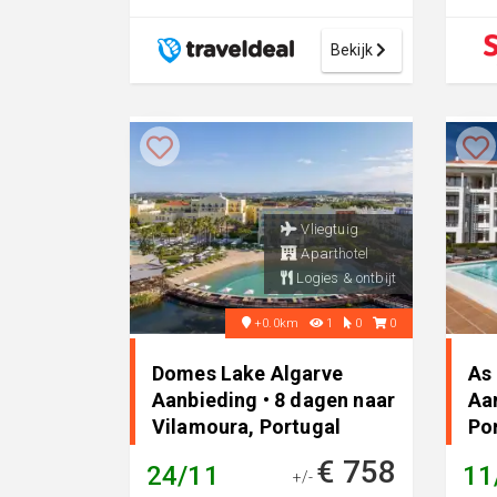
Vana
trapt
Bekijk
Vliegtuig
Aparthotel
Logies & ontbijt
+0.0km
1
0
0
Domes Lake Algarve
As
Aanbieding • 8 dagen naar
Aa
Vilamoura, Portugal
Po
€ 758
24/11
11
+/-