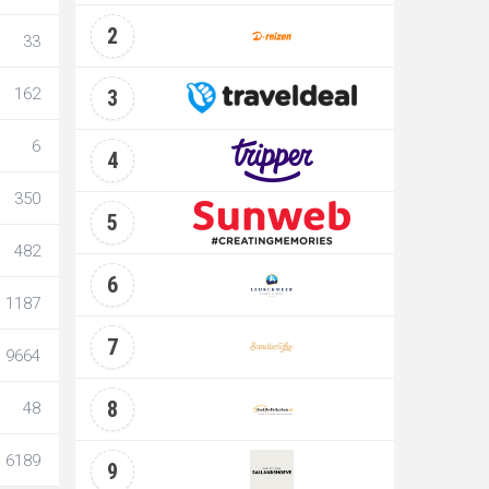
2
33
162
3
6
4
350
5
482
6
1187
7
9664
8
48
6189
9