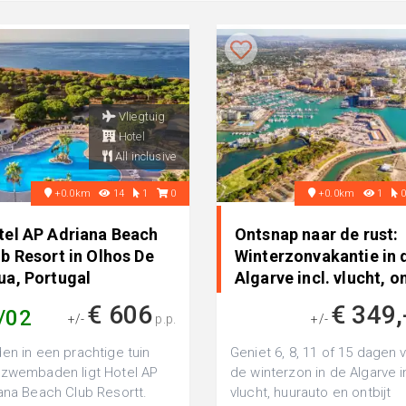
Vliegtuig
Hotel
All inclusive
+0.0km
14
1
0
+0.0km
1
tel AP Adriana Beach
Ontsnap naar de rust:
b Resort in Olhos De
Winterzonvakantie in 
ua, Portugal
Algarve incl. vlucht, on
€ 606
€ 349,
/02
+/-
p.p.
+/-
en in een prachtige tuin
Geniet 6, 8, 11 of 15 dagen 
zwembaden ligt Hotel AP
de winterzon in de Algarve i
ana Beach Club Resortt.
vlucht, huurauto en ontbijt