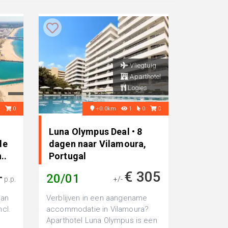
Vliegtuig
Aparthotel
Logies
0
0
+0.0km
1
0
0
Luna Olympus Deal • 8
de
dagen naar Vilamoura,
..
Portugal
-
€ 305
20/01
p.p.
+/-
van
Verblijven in een aangename
ncl.
accommodatie in Vilamoura?
Aparthotel Luna Olympus is een