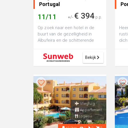
Portugal
Po
€ 394
11/11
+/-
p.p.
Op zoek naar een hotel in de
Heer
buurt van de gezelligheid in
rust
Albufeira en de schitterende
dich
zandstranden, maar toch ook
hoge
graag ee...
Bekijk
Vliegtuig
Appartement
Logies
+0.0km
1
0
0