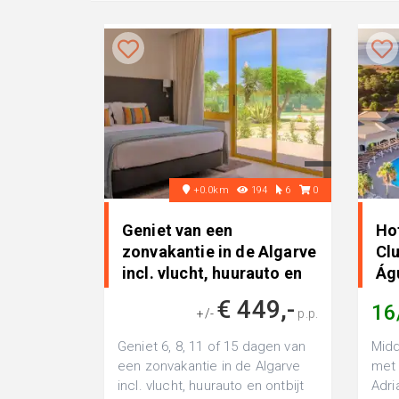
+0.0km
194
6
0
Geniet van een
Ho
zonvakantie in de Algarve
Clu
incl. vlucht, huurauto en
Ág
ont..
€ 449,-
16
+/-
p.p.
Geniet 6, 8, 11 of 15 dagen van
Midd
een zonvakantie in de Algarve
met 
incl. vlucht, huurauto en ontbijt
Adri