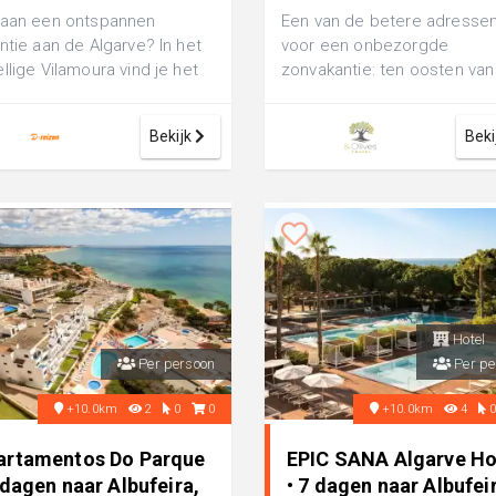
 aan een ontspannen
Een van de betere adresse
ntie aan de Algarve? In het
voor een onbezorgde
llige Vilamoura vind je het
zonvakantie: ten oosten van
 5-sterren Appartement As
Albufeira aan het
at...
kilometerslange zandstrand
Bekijk
Beki
van...
Hotel
Per persoon
Per pe
+10.0km
2
0
0
+10.0km
4
artamentos Do Parque
EPIC SANA Algarve Ho
 dagen naar Albufeira,
• 7 dagen naar Albufei