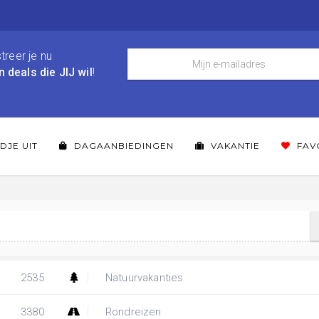
treer je nu
n deals die JIJ wil
!
DJE UIT
DAGAANBIEDINGEN
VAKANTIE
FAV
2535
Natuurvakanties
3380
Rondreizen