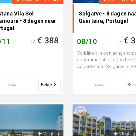
tana Vila Sol
Solgarve • 8 dagen na
lamoura • 8 dagen naar
Quarteira, Portugal
rtugal
€ 388
€ 
/11
08/10
+/-
+/-
Verblijven in een aangenam
accommodatie in Quarteira
Appartement Solgarve is e
comfortabel 3-sterren
appartement, perfe...
Bekijk
Beki
Vliegtuig
Vliegtuig