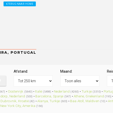
TERUG NAAR: HOME
Afstand:
Maand:
Rei
•
Oostenrijk
•
Italië
•
Nederland
•
Turkije
•
Portu
667)
(5640)
(5498)
(4260)
(3310)
dorp, Nederland
•
Barcelona, Spanje
•
Athene, Griekenland
(500)
(547)
(195)
•
Dubrovnik, Kroatië
•
Alanya, Turkije
•
Baa Atoll, Maldiven
•
Ant
(42)
(603)
(10)
•
New York City, Amerika
(166)