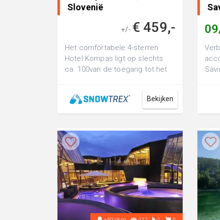
Slovenië
Sav
€ 459,-
09
+/-
Het comfortabele 4-sterren
Verb
Hotel Kompas ligt op slechts
acc
ca. 100van de toegang tot het
Savi
skigebied Kranjska Gora. Het
Reso
centrum ...
resor
Bekijken
+50.0km
117
2
0