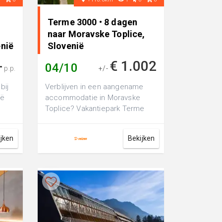
Terme 3000 • 8 dagen
naar Moravske Toplice,
enië
Slovenië
-
€ 1.002
04/10
p.p.
+/-
bij
Verblijven in een aangename
ië
accommodatie in Moravske
Toplice? Vakantiepark Terme
3000 is een luxe 4-sterren
vakantiepark, p...
ijken
Bekijken