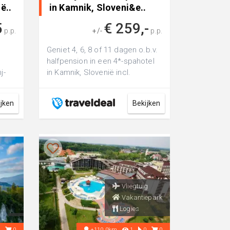
ë..
in Kamnik, Sloveni&e..
5
€ 259,-
p.p.
+/-
p.p.
Geniet 4, 6, 8 of 11 dagen o.b.v.
halfpension in een 4*-spahotel
j-
in Kamnik, Slovenië incl.
.
ONBEPERKT toegang tot de th...
ijken
Bekijken
Vliegtuig
Vakantiepark
Logies
1
0
+110.0km
1
0
0