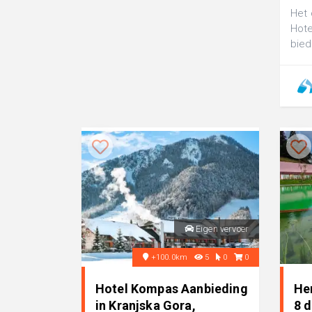
Het 
Hote
bied
de o
onge
Eigen vervoer
+100.0km
5
0
0
Hotel Kompas Aanbieding
He
in Kranjska Gora,
8 