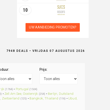
10
UW AANBIEDING PROMOTEN?
7948 DEALS • VRIJDAG 07 AUGUSTUS 2026
sduur:
Prijs:
ijk
•
Portugal
(1764)
(1504)
•
Zell Am See, Oostenrijk
•
Berlijn, Duitsland
0)
(254)
, Zwitserland
•
Bangkok, Thailand
•
Ubud,
(125)
(116)