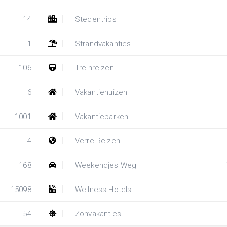
14
Stedentrips
1
Strandvakanties
106
Treinreizen
6
Vakantiehuizen
1001
Vakantieparken
4
Verre Reizen
168
Weekendjes Weg
15098
Wellness Hotels
54
Zonvakanties