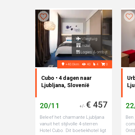
Vliegtuig
Hotel
Logies & ontbijt
+40.0km
40
4
0
Cubo • 4 dagen naar
Urb
Ljubljana, Slovenië
Lju
€ 457
20/11
22
+/-
Beleef het charmante Ljubljana
Ben 
vanuit het stijlvolle 4-sterren
comf
Hotel Cubo. Dit boetiekhotel ligt
Ontd