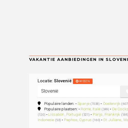
Locatie:
Slovenië
WISSEN
Populaire landen: •
Spanje
•
Oostenrijk
(7038)
(607
Populaire plaatsen: •
Rome, Italië
•
De Cocks
(349)
•
Lissabon, Portugal
•
Parijs, Frankrijk
(120)
(321)
(186
Indonesie
•
Paphos, Cyprus
•
St. Julians, M
(53)
(160)