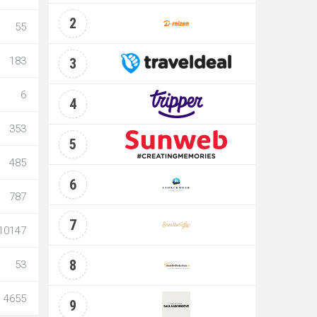
2
55
183
3
6
4
353
5
485
6
787
7
10147
8
53
4655
9