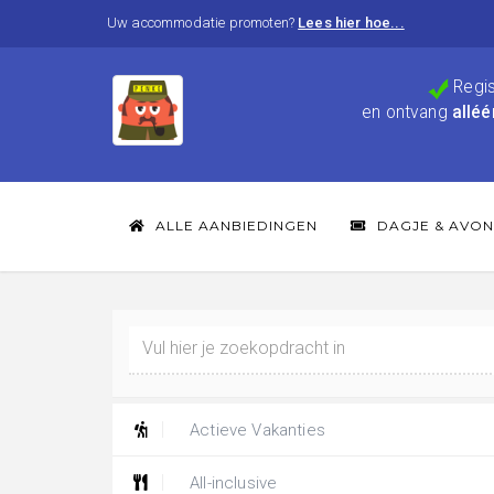
Uw accommodatie promoten?
Lees hier hoe...
Regis
en ontvang
alléé
ALLE AANBIEDINGEN
DAGJE & AVON
Actieve Vakanties
All-inclusive