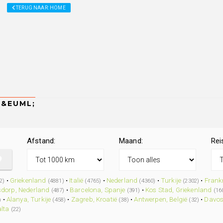
TERUG NAAR: HOME
Afstand:
Maand:
Rei
•
Griekenland
•
Italië
•
Nederland
•
Turkije
•
Frankr
2)
(4881)
(4765)
(4360)
(2302)
dorp, Nederland
•
Barcelona, Spanje
•
Kos Stad, Griekenland
(487)
(391)
(16
•
Alanya, Turkije
•
Zagreb, Kroatië
•
Antwerpen, België
•
Davos
)
(458)
(38)
(32)
alta
(22)