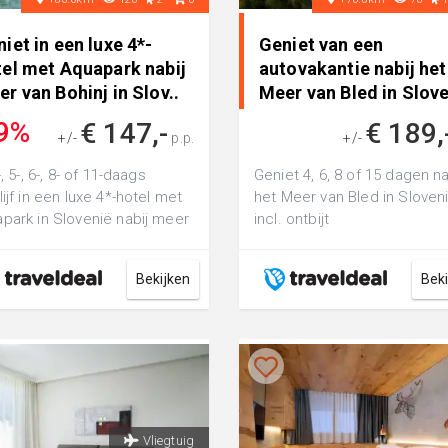
iet in een luxe 4*-
Geniet van een
tel met Aquapark nabij
autovakantie nabij het
r van Bohinj in Slov..
Meer van Bled in Slov
i..
9%
€ 147,-
€ 189,
+/-
p.p.
+/-
€ 468,-
-, 5-, 6-, 8- of 11-daags
Geniet 4, 6, 8 of 15 dagen na
lijf in een luxe 4*-hotel met
het Meer van Bled in Sloven
park in Slovenië nabij meer
incl. ontbijt
Bohinj incl. ontb...
Bekijken
Bek
Vliegtuig