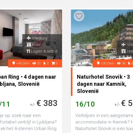
Vliegtuig
Hotel
Vli
Logies & ontbijt
Hot
+40.0km
31
3
0
+30.0km
36
an Ring • 4 dagen naar
Naturhotel Snovik • 3
bljana, Slovenië
dagen naar Kamnik,
Slovenië
€ 383
€ 
/11
16/10
+/-
+/-
je op zoek naar een
Verblijven in een aangenam
ortabel verblijf in Ljubljana?
accommodatie in Kamnik? H
ek het 4-sterren Urban Ring
Naturhotel Snovik is een lux