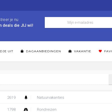
treer je nu
n deals die JIJ wil
!
DJE UIT
DAGAANBIEDINGEN
VAKANTIE
FAV
2619
Natuurvakanties
1798
Rondreizen