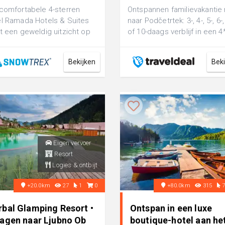
comfortabele 4-sterren
Ontspannen familievakantie
l Ramada Hotels & Suites
naar Podčetrtek: 3-, 4-, 5-, 6-,
t een geweldig uitzicht op
of 10-daags verblijf in een 4
mgeving. Een bushalte ligt
familiehotel met BUITENZW..
v...
Bekijken
Bek
Eigen vervoer
Resort
Logies & ontbijt
+20.0km
27
1
0
+80.0km
315
rbal Glamping Resort •
Ontspan in een luxe
dagen naar Ljubno Ob
boutique-hotel aan he