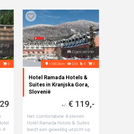
egtuig
el
Eigen vervoer
3
0
+100.0km
223
4
0
Hotel Ramada Hotels &
Suites in Kranjska Gora,
Slovenië
529
€ 119,-
+/-
e
Het comfortabele 4-sterren
otel
Hotel Ramada Hotels & Suites
e 4-
biedt een geweldig uitzicht op