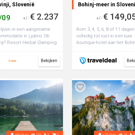
inji, Slovenië
Bohinj-meer in Sloveni
€ 2.237
€ 149,0
/09
+/-
+/-
lijven in een aangename
Kom 3, 4, 5, 6, 8 of 11 dagen
ommodatie in Ljubno Ob
volledig tot rust in een luxe
nji? Resort Herbal Glamping
boutique-hotel aan het Bohin
rt is een luxe 4-sterren
meer in Slovenië incl. ontbi..
t, ...
Bekijken
Bek
+80.0km
120
2
0
+70.0km
76