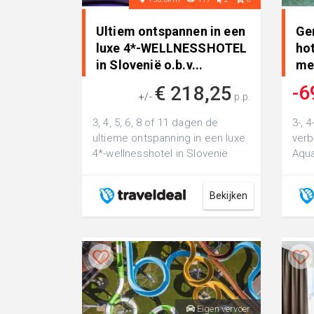
Ultiem ontspannen in een
Gen
luxe 4*-WELLNESSHOTEL
ho
in Slovenië o.b.v...
mee
-6
€ 218,25
+/-
p.p.
3, 4, 5, 6, 8 of 11 dagen de
3-, 4
ultieme ontspanning in een luxe
verb
4*-wellnesshotel in Slovenië
Aqua
o.b.v. halfpension
van 
Bekijken
Eigen vervoer