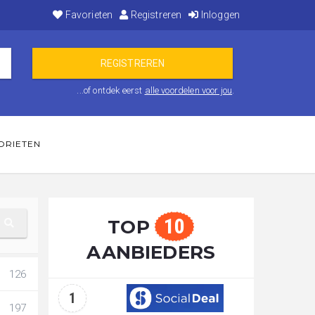
Favorieten
Registreren
Inloggen
...of ontdek eerst
alle voordelen voor jou
.
ORIETEN
10
TOP
AANBIEDERS
126
1
197