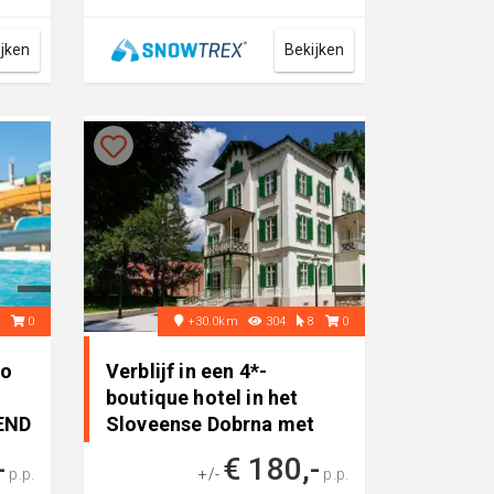
een
de omgeving. Een bushalte ligt
ongev...
ijken
Bekijken
5
0
+30.0km
304
8
0
to
Verblijf in een 4*-
boutique hotel in het
END
Sloveense Dobrna met
ONBEPERK..
-
€ 180,-
p.p.
+/-
p.p.