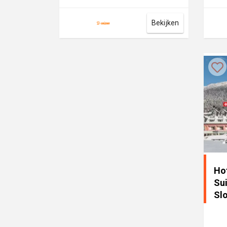
in het hart van de stad, o...
Hote
kilo..
Bekijken
Ho
Sui
Sl