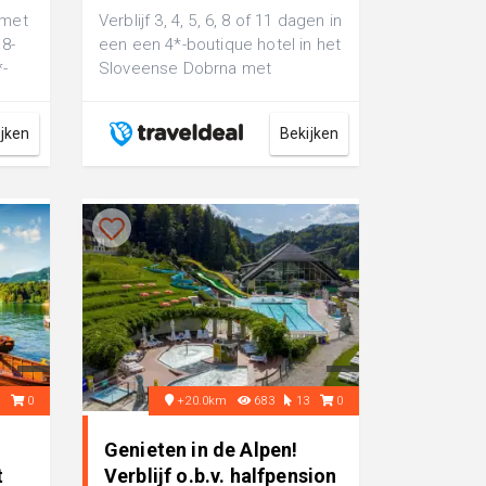
 met
Verblijf 3, 4, 5, 6, 8 of 11 dagen in
 8-
een een 4*-boutique hotel in het
*-
Sloveense Dobrna met
.
ONBEPERKT toegang tot de spa
o....
ijken
Bekijken
7
0
+20.0km
683
13
0
Genieten in de Alpen!
t
Verblijf o.b.v. halfpension