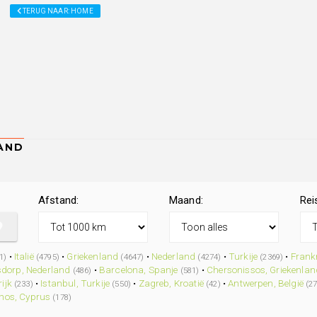
TERUG NAAR: HOME
Afstand:
Maand:
Rei
•
Italië
•
Griekenland
•
Nederland
•
Turkije
•
Frankr
1)
(4795)
(4647)
(4274)
(2369)
dorp, Nederland
•
Barcelona, Spanje
•
Chersonissos, Griekenlan
(486)
(581)
ijk
•
Istanbul, Turkije
•
Zagreb, Kroatië
•
Antwerpen, België
(233)
(550)
(42)
(27
hos, Cyprus
(178)