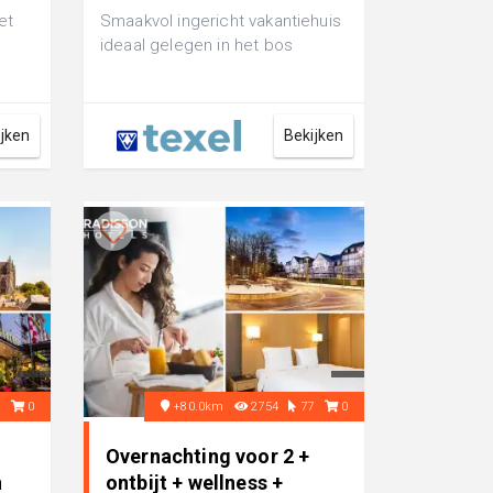
et
Smaakvol ingericht vakantiehuis
ideaal gelegen in het bos
ijken
Bekijken
9
0
+80.0km
2754
77
0
Overnachting voor 2 +
n
ontbijt + wellness +