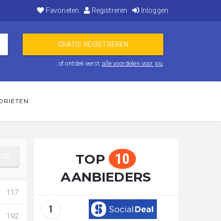
Favorieten
Registreren
Inloggen
...of ontdek eerst
alle voordelen voor jou
.
ORIETEN
10
TOP
AANBIEDERS
117
1
192