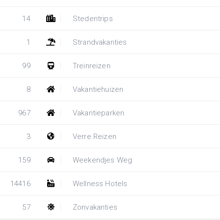
14
Stedentrips
1
Strandvakanties
99
Treinreizen
8
Vakantiehuizen
967
Vakantieparken
3
Verre Reizen
159
Weekendjes Weg
14416
Wellness Hotels
57
Zonvakanties