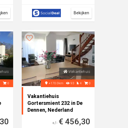
e
Noisy, inclusief ontbijt en
eventuee...
ijken
Bekijken
ehuis
Vakantiehuis
4
0
+170.0km
93
4
0
Vakantiehuis
e
Gortersmient 232 in De
Dennen, Nederland
,30
€ 456,30
+/-