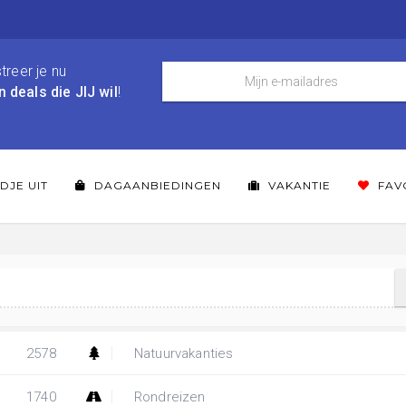
treer je nu
n deals die JIJ wil
!
DJE UIT
DAGAANBIEDINGEN
VAKANTIE
FAV
2578
Natuurvakanties
1740
Rondreizen