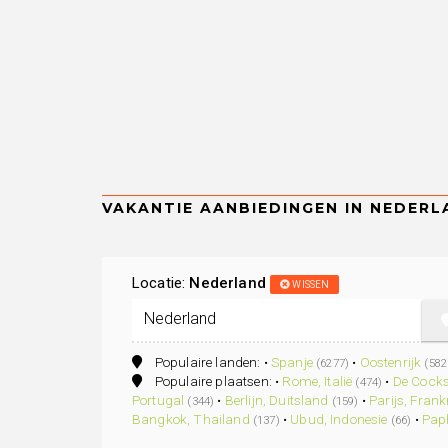
Locatie:
Nederland
WISSEN
Populaire landen: •
Spanje
•
Oostenrijk
(6277)
(582
Populaire plaatsen: •
Rome, Italië
•
De Cocks
(474)
Portugal
•
Berlijn, Duitsland
•
Parijs, Frankr
(344)
(159)
Bangkok, Thailand
•
Ubud, Indonesie
•
Pap
(137)
(66)