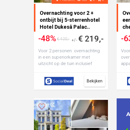
Overnachting voor 2 +
Ov
ontbijt bij 5-sterrenhotel
ee
Hotel Dukesâ Palac..
che
-48%
-6
€ 219,-
€ 420,-
+/-
Voor 2 personen: overnachting
Voor
in een superiorkamer met
over
uitzicht op de tuin inclusief
appa
ontbijt in Hotel Dukesâ Palace,
chec
een ...
PrÃ©
Bekijken
A