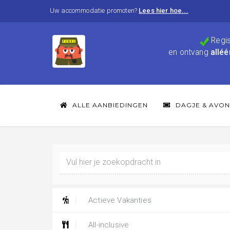
Uw accommodatie promoten?
Lees hier hoe...
Regis
en ontvang
alléé
ALLE AANBIEDINGEN
DAGJE & AVON
Actieve Vakanties
All-inclusive