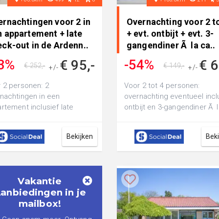
ernachtingen voor 2 in
Overnachting voor 2 t
n appartement + late
+ evt. ontbijt + evt. 3-
ck-out in de Ardenn..
gangendiner Ã la ca..
3%
-54%
€ 95,-
€ 6
€ 252,-
€ 149,-
+/-
+/-
 2 personen: 2
Voor 2 tot 4 personen:
nachtingen in een
overnachting eventueel incl
rtement inclusief late
ontbijt en 3-gangendiner Ã l
k-out bij Domaine de Long
carte en prachtig uitzicht o
, geniet van een heer...
de M...
Bekijken
Bek
Vakantie
anbiedingen in je
mailbox!