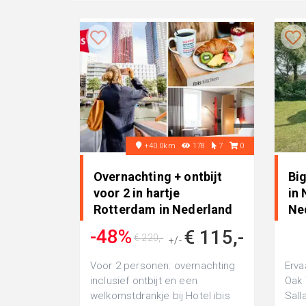
+40.0km
178
7
0
Overnachting + ontbijt
Big
voor 2 in hartje
in
Rotterdam in Nederland
Ne
-48%
€ 115,-
€ 220,-
+/-
Voor 2 personen: overnachting
Erva
inclusief ontbijt en een
Oak 
welkomstdrankje bij Hotel ibis
Sall