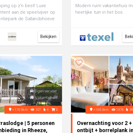
ping op z'n best! Luxe
Modern ruim vakantiehuis m
ritent aan de speelvijver op
heerlijke tuin in het bos
ntiepark de Sallandshoeve
 een perfecte vakantie
.
Bekijken
Bek
Eigen vervoer
Vakantiehuis
+170.0km
107
4
0
+100.0km
1376
3
rraslodge | 5 personen
Overnachting voor 2 +
nbieding in Rheeze,
ontbijt + borrelplank i