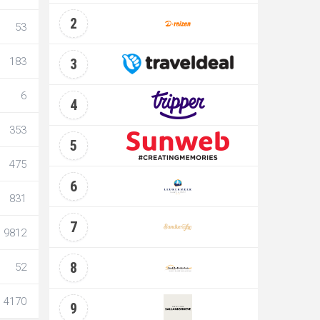
2
53
183
3
6
4
353
5
475
6
831
7
9812
8
52
4170
9