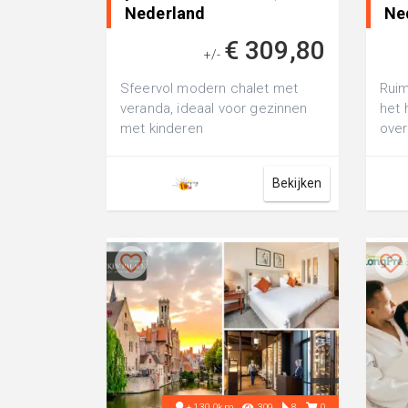
Nederland
Ne
€ 309,80
+/-
Sfeervol modern chalet met
Ruim
veranda, ideaal voor gezinnen
het 
met kinderen
over
gema
Bekijken
+130.0km
309
8
0