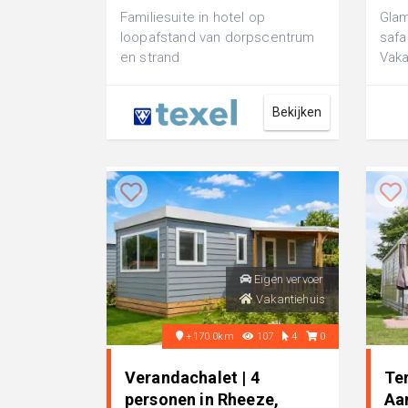
Familiesuite in hotel op
Glam
loopafstand van dorpscentrum
safa
en strand
Vaka
voor
me..
Bekijken
Eigen vervoer
Vakantiehuis
+170.0km
107
4
0
Verandachalet | 4
Te
personen in Rheeze,
Aa