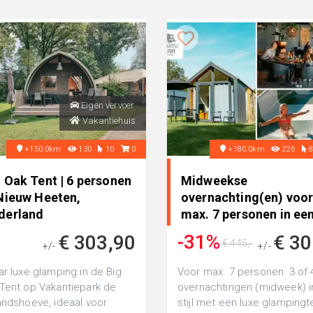
Eigen vervoer
Vakantiehuis
+150.0km
130
10
0
+180.0km
226
 Oak Tent | 6 personen
Midweekse
 Nieuw Heeten,
overnachting(en) voo
derland
max. 7 personen in ee
glampingtent in
-31%
€ 303,90
€ 30
€ 445,-
+/-
Winterswijk Kotten,
+/-
Nederland
ar luxe glamping in de Big
Voor max. 7 personen: 3 of 
Tent op Vakantiepark de
overnachtingen (midweek) i
andshoeve, ideaal voor
stijl met een luxe glampingt