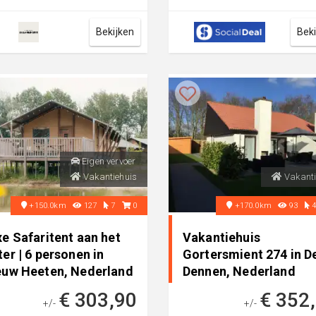
nnen en natuurliefhebbers,
bij Vakantiepark de Italiaans
en...
Mer...
Bekijken
Bek
Eigen vervoer
Vakantiehuis
Vakanti
+150.0km
127
7
0
+170.0km
93
e Safaritent aan het
Vakantiehuis
er | 6 personen in
Gortersmient 274 in D
euw Heeten, Nederland
Dennen, Nederland
€ 303,90
€ 352
+/-
+/-