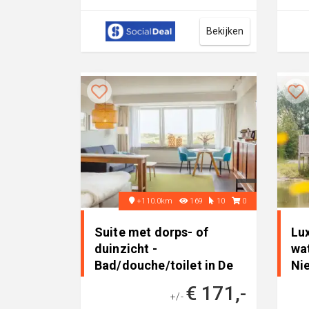
Rotterdam City Centre, ideaal
gezi
om de R...
midd
Bekijken
+110.0km
169
10
0
Suite met dorps- of
Lux
duinzicht -
wat
Bad/douche/toilet in De
Ni
Koog, Nederland
€ 171,-
+/-