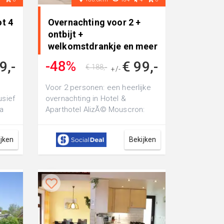
ot 4
Overnachting voor 2 +
ontbijt +
welkomstdrankje en meer
in Moeskroen in
-48%
9,-
€ 99,-
€ 188,-
Mouscron, Nederland
+/-
Voor 2 personen: een heerlijke
usief
overnachting in Hotel &
a
Aparthotel AlizÃ© Mouscron:
ver
inclusief ontbijt,
welkomstdrankje en to...
ijken
Bekijken