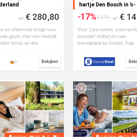
derland
hartje Den Bosch in 's-
Hertogenbosch,
-17%
€ 280,80
€ 14
€ 179,-
+/-
Nederland
+/-
e en sfeervolle lodge voor
Voor 2 personen: overnacht
hele gezin, met een heerlijk
inclusief ontbijt en luxe
dekt terras en alle
borrelplank bij Golden Tulip
kken binnen handbereik.
Hotel Central in hartje Den
Bosch
Bekijken
Bek
+80.0km
499
12
0
+160.0km
211