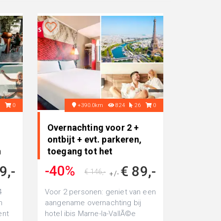
8
0
+390.0km
824
26
0
Overnachting voor 2 +
r
ontbijt + evt. parkeren,
n
toegang tot het
zwembad..
-40%
9,-
€ 89,-
€ 146,-
+/-
4
Voor 2 personen: geniet van een
n
aangename overnachting bij
ent
hotel ibis Marne-la-VallÃ©e