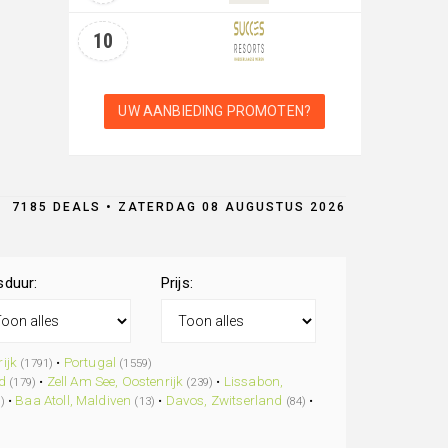
10
UW AANBIEDING PROMOTEN?
7185 DEALS • ZATERDAG 08 AUGUSTUS 2026
sduur:
Prijs:
ijk
•
Portugal
(1791)
(1559)
d
•
Zell Am See, Oostenrijk
•
Lissabon,
(179)
(239)
•
Baa Atoll, Maldiven
•
Davos, Zwitserland
•
)
(13)
(84)