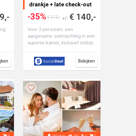
drankje + late check-out
bi..
-35%
9,-
€ 140,-
€ 213,-
+/-
ing
Voor 2 personen: een
aangename overnachting in een
superior kamer, inclusief ontbijt,
wellness, welkomstdrankje en
late che...
ijken
Bekijken
5
0
+80.0km
184
4
0