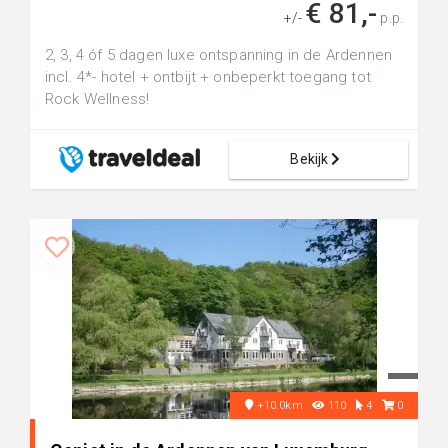
€ 81,-
+/-
p.p.
2, 3, 4 óf 5 dagen luxe ontspanning in de Ardennen
incl. 4*- hotel + ontbijt + onbeperkt toegang tot
Rock Wellness!
Bekijk
+10.0km
110
4
0