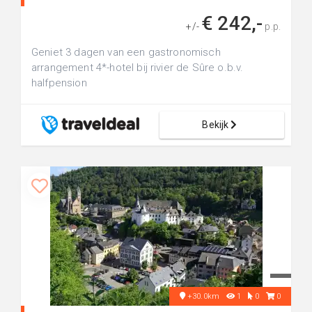
€ 242,-
+/-
p.p.
Geniet 3 dagen van een gastronomisch
arrangement 4*-hotel bij rivier de Sûre o.b.v.
halfpension
Bekijk
+30.0km
1
0
0