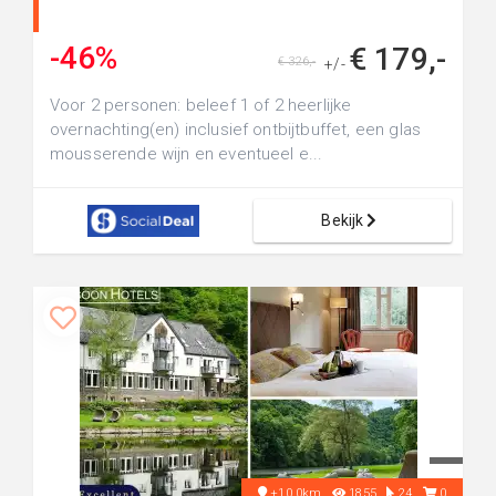
-46%
€ 179,-
€ 326,-
+/-
Voor 2 personen: beleef 1 of 2 heerlijke
overnachting(en) inclusief ontbijtbuffet, een glas
mousserende wijn en eventueel e...
Bekijk
+10.0km
1855
24
0