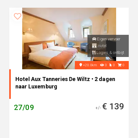
Eigen vervoer
Hotel
Logies & ontbijt
+20.0km
0
0
0
Hotel Aux Tanneries De Wiltz • 2 dagen
naar Luxemburg
€ 139
27/09
+/-