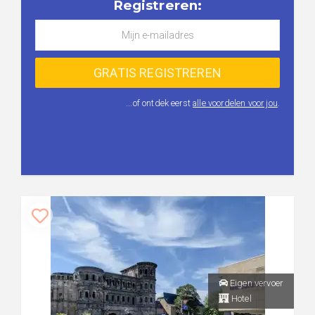
Registreren:
...of ontdek eerst
alle voordelen voor jou
.
Eigen vervoer
Hotel