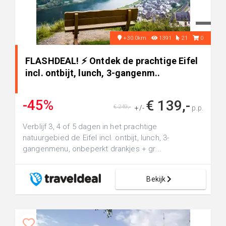
+30.0km
1391
21
0
FLASHDEAL! ⚡ Ontdek de prachtige Eifel
incl. ontbijt, lunch, 3-gangenm..
-45%
€ 139,-
€ 249,-
+/-
p.p.
Verblijf 3, 4 of 5 dagen in het prachtige
natuurgebied de Eifel incl. ontbijt, lunch, 3-
gangenmenu, onbeperkt drankjes + gr...
Bekijk