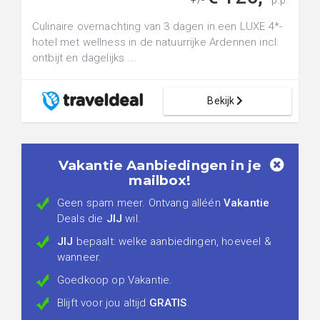
+/-
p.p.
Culinaire overnachting van 3 dagen in een LUXE 4*-
hotel met wellness in de natuurrijke Ardennen incl.
ontbijt en dagelijks ...
Bekijk
Vakantie Aanbiedingen in je
mailbox!
Geen spam meer. Ontvang alléén
Vakantie
Deals die
JIJ
wil.
JIJ
bepaalt: welke aanbiedingen, hoeveel &
wanneer.
Goedkoop op Vakantie.
Blijft voor jou altijd
GRATIS
.