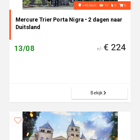
+40.0km
15
0
0
Mercure Trier Porta Nigra • 2 dagen naar
Duitsland
€ 224
13/08
+/-
Bekijk