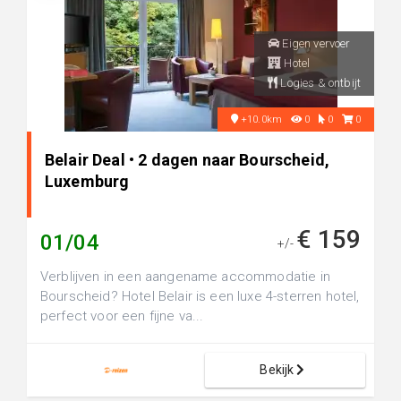
Eigen vervoer
Hotel
Logies & ontbijt
+10.0km
0
0
0
Belair Deal • 2 dagen naar Bourscheid,
Luxemburg
€ 159
01/04
+/-
Verblijven in een aangename accommodatie in
Bourscheid? Hotel Belair is een luxe 4-sterren hotel,
perfect voor een fijne va...
Bekijk