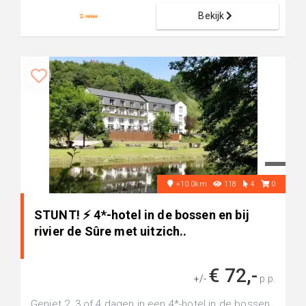
Bekijk
+10.0km
118
4
0
STUNT! ⚡ 4*-hotel in de bossen en bij
rivier de Sûre met uitzich..
€ 72,-
+/-
p.p.
Geniet 2, 3 of 4 dagen in een 4*-hotel in de bossen