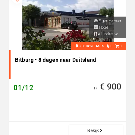
Eigen vervoer
Hotel
All inclusive
+30.0km
39
0
0
Bitburg • 8 dagen naar Duitsland
€ 900
01/12
+/-
Bekijk