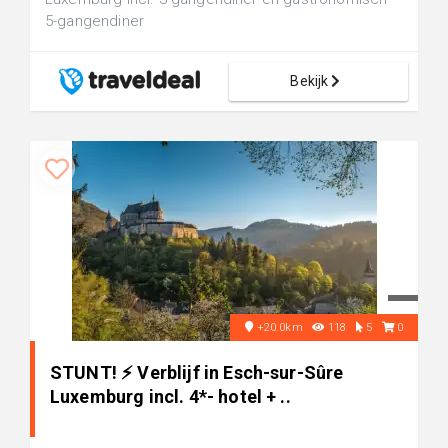
5-gangendiner
Bekijk
+20.0km
118
5
0
STUNT! ⚡️ Verblijf in Esch-sur-Sûre
Luxemburg incl. 4*- hotel + ..