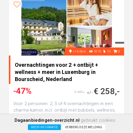
+10.0km
1876
15
0
Overnachtingen voor 2 + ontbijt +
wellness + meer in Luxemburg in
Bourscheid, Nederland
-47%
€ 258,-
€ 480,-
+/-
Voor 2 personen: 2, 3 of 4 overnachtingen in een
charme-kamer, incl. ontbijt met bubbels, wellness,
late check-out en meer ...
Dagaanbiedingen-overzicht.nl
gebruikt cookies:
MEER INFORMATIE
VERBERG DEZE MELDING