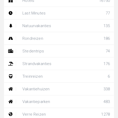
Hotels
16750
Last Minutes
77
Natuurvakanties
135
Rondreizen
186
Stedentrips
74
Strandvakanties
176
Treinreizen
6
Vakantiehuizen
338
Vakantieparken
483
Verre Reizen
1278