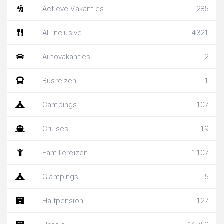
Actieve Vakanties
285
All-inclusive
4321
Autovakanties
2
Busreizen
1
Campings
107
Cruises
19
Familiereizen
1107
Glampings
5
Halfpension
127