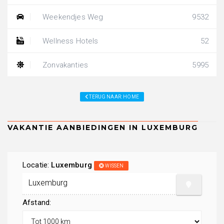
Weekendjes Weg
9532
Wellness Hotels
52
Zonvakanties
5995
TERUG NAAR: HOME
Locatie:
Luxemburg
WISSEN
Afstand: