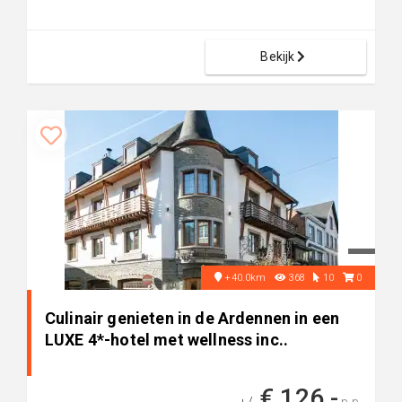
Bekijk
+40.0km
368
10
0
Culinair genieten in de Ardennen in een
LUXE 4*-hotel met wellness inc..
€ 126,-