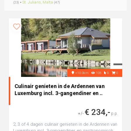
•
St. Julians, Malta
(23)
(47)
+10.0km
106
9
0
Culinair genieten in de Ardennen van
Luxemburg incl. 3-gangendiner en ..
€ 234,-
+/-
p.p.
2, 3 of 4 dagen culinair genieten in de Ardennen van
Luxemburg incl. 3-gangendiner en gastronomisch