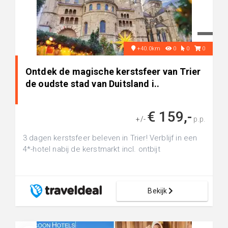
+40.0km
0
0
0
Ontdek de magische kerstsfeer van Trier
de oudste stad van Duitsland i..
€ 159,-
+/-
p.p.
3 dagen kerstsfeer beleven in Trier! Verblijf in een
4*-hotel nabij de kerstmarkt incl. ontbijt
Bekijk