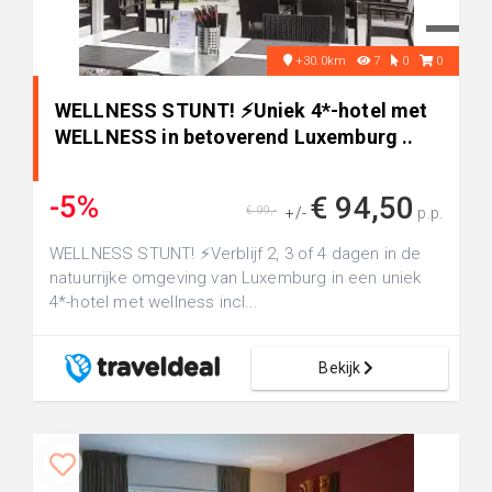
+30.0km
7
0
0
WELLNESS STUNT! ⚡️Uniek 4*-hotel met
WELLNESS in betoverend Luxemburg ..
-5%
€ 94,50
€ 99,-
+/-
p.p.
WELLNESS STUNT! ⚡️Verblijf 2, 3 of 4 dagen in de
natuurrijke omgeving van Luxemburg in een uniek
4*-hotel met wellness incl...
Bekijk