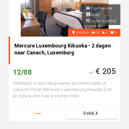
Eigen vervoer
Hotel
Logies & ontbijt
+30.0km
15
0
0
Mercure Luxembourg Kikuoka • 2 dagen
naar Canach, Luxemburg
€ 205
12/08
+/-
Verblijven in een aangename accommodatie in
Canach? Hotel Mercure Luxembourg Kikuoka Golf
en Spa is een luxe 4-sterren hote...
Bekijk