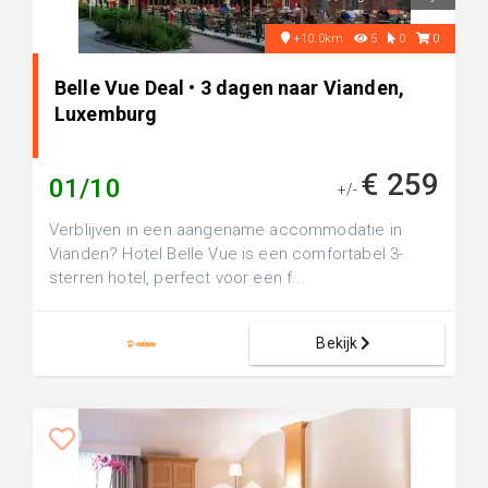
+10.0km
5
0
0
Belle Vue Deal • 3 dagen naar Vianden,
Luxemburg
€ 259
01/10
+/-
Verblijven in een aangename accommodatie in
Vianden? Hotel Belle Vue is een comfortabel 3-
sterren hotel, perfect voor een f...
Bekijk