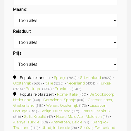
Maand:
Reisduur:
Prijs:
Populaire landen: •
Spanje
•
Griekenland
•
(7689)
(5679)
Oostenrijk
•
Italië
•
Nederland
•
Turkije
(5658)
(5223)
(4361)
•
Portugal
•
Frankrijk
(3584)
(1939)
(1783)
Populaire plaatsen: •
Rome, Italië
•
De Cocksdorp,
(406)
Nederland
•
Barcelona, Spanje
•
Chersonissos,
(479)
(604)
Griekenland
•
Wenen, Oostenrijk
•
Lissabon,
(218)
(173)
Portugal
•
Berlijn, Duitsland
•
Parijs, Frankrijk
(395)
(182)
•
Split, Kroatië
•
Noord Male Atol, Maldiven
•
(216)
(47)
(15)
Alanya, Turkije
•
Antwerpen, België
•
Bangkok,
(663)
(27)
Thailand
•
Ubud, Indonesie
•
Genève, Zwitserland
(110)
(76)