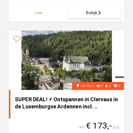
Bekijk
+30.0km
0
0
0
SUPER DEAL! ⚡ Ontspannen in Clervaux in
de Luxemburgse Ardennen incl. ..
€ 173,-
+/-
p.p.