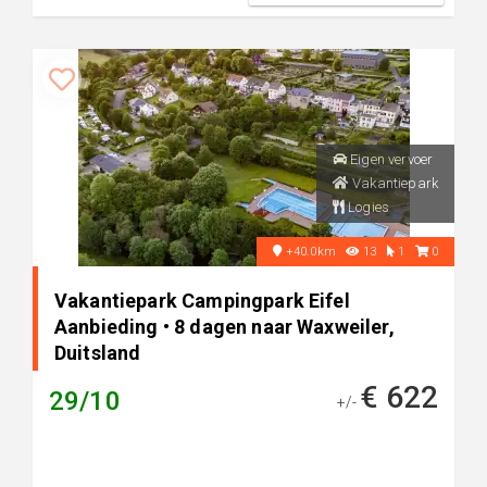
Eigen vervoer
Vakantiepark
Logies
+40.0km
13
1
0
Vakantiepark Campingpark Eifel
Aanbieding • 8 dagen naar Waxweiler,
Duitsland
€ 622
29/10
+/-